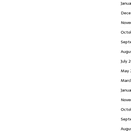
Janu
Dece
Nove
Octo
Sept
Augu
July 
May 
Marc
Janua
Nove
Octo
Sept
Augu