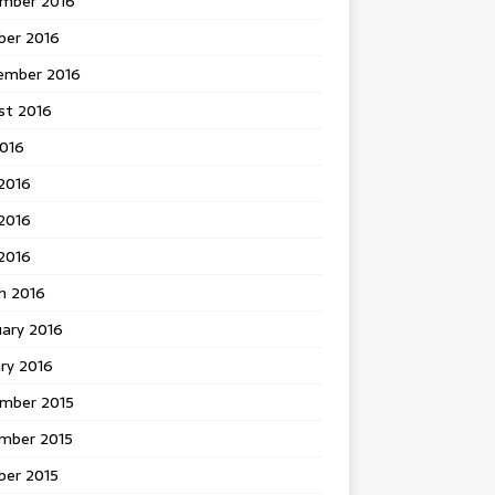
mber 2016
ber 2016
ember 2016
st 2016
2016
2016
2016
 2016
h 2016
uary 2016
ry 2016
mber 2015
mber 2015
ber 2015