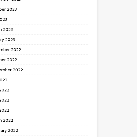
ber 2023
2023
h 2023
ry 2023
mber 2022
ber 2022
ember 2022
2022
 2022
2022
 2022
h 2022
uary 2022