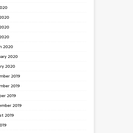
2020
 2020
2020
 2020
h 2020
uary 2020
ary 2020
mber 2019
mber 2019
ber 2019
ember 2019
st 2019
2019