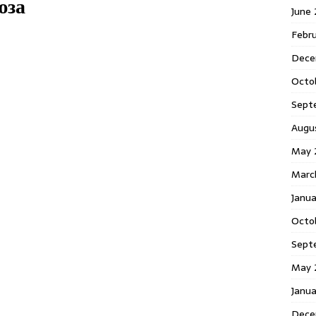
юза
June
Febr
Dece
Octo
Sept
Augu
May 
Marc
Janu
Octo
Sept
May 
Janu
Dece