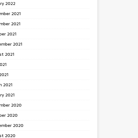
ary 2022
mber 2021
mber 2021
ber 2021
ember 2021
st 2021
2021
2021
h 2021
ry 2021
mber 2020
ber 2020
ember 2020
st 2020