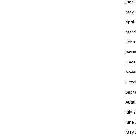
June 
May 
April
Marc
Febr
Janua
Dece
Nove
Octo
Sept
Augu
July 
June 
May 