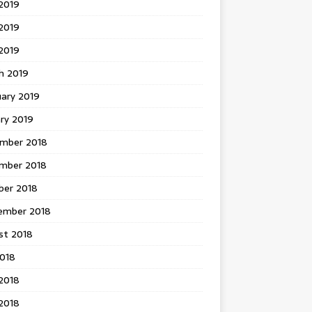
2019
2019
 2019
h 2019
uary 2019
ry 2019
mber 2018
mber 2018
ber 2018
ember 2018
st 2018
2018
2018
2018