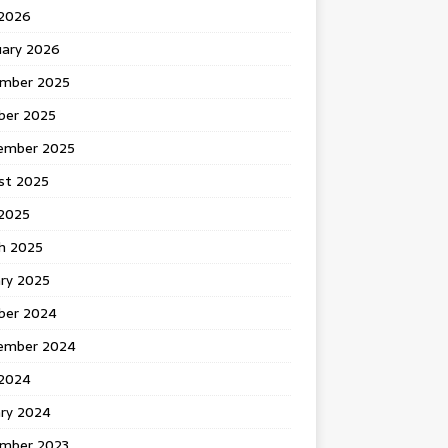
 2026
uary 2026
mber 2025
ber 2025
ember 2025
st 2025
2025
h 2025
ary 2025
ber 2024
ember 2024
2024
ary 2024
mber 2023