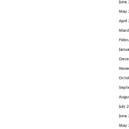
June 
May 
April
Marc
Febr
Janua
Dece
Nove
Octo
Sept
Augu
July 
June 
May 