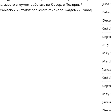
June
ла вместе с мужем работать на Север, в Полярный
изический институт Кольского филиала Академии
[more]
Febr
Dece
Octo
Sept
Augu
May 
Marc
Janu
Octo
Sept
May 
Janu
Dece