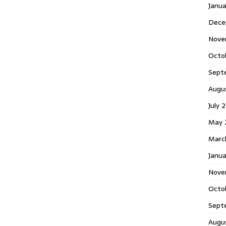
Janu
Dece
Nove
Octo
Sept
Augu
July 
May 
Marc
Janua
Nove
Octo
Sept
Augu