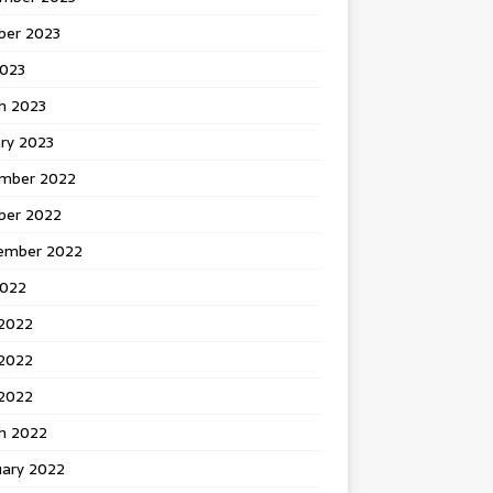
ber 2023
2023
h 2023
ry 2023
mber 2022
ber 2022
ember 2022
2022
 2022
2022
 2022
h 2022
uary 2022