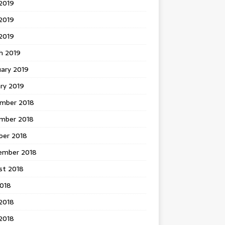
2019
2019
 2019
h 2019
uary 2019
ry 2019
mber 2018
mber 2018
ber 2018
ember 2018
st 2018
2018
2018
2018