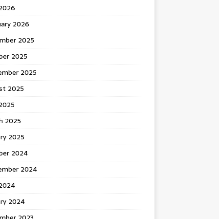
 2026
uary 2026
mber 2025
ber 2025
ember 2025
st 2025
2025
h 2025
ary 2025
ber 2024
ember 2024
2024
ary 2024
mber 2023