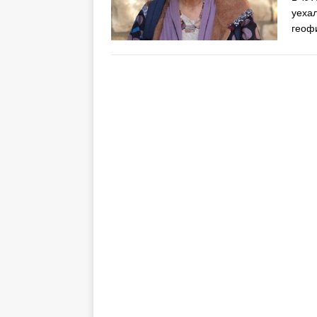
уеха
геоф