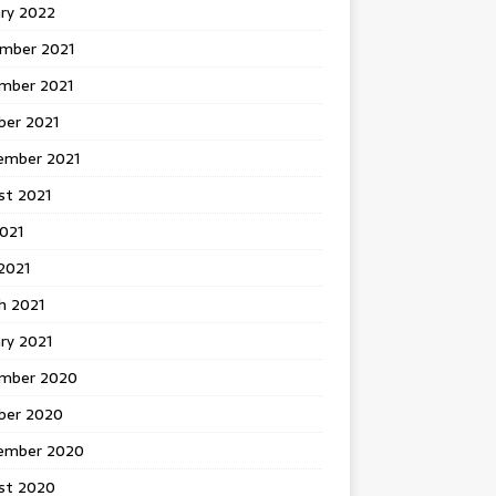
ary 2022
mber 2021
mber 2021
ber 2021
ember 2021
st 2021
2021
2021
h 2021
ry 2021
mber 2020
ber 2020
ember 2020
st 2020