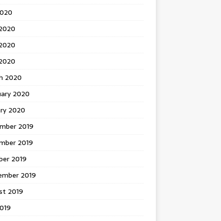
2020
 2020
2020
 2020
h 2020
uary 2020
ary 2020
mber 2019
mber 2019
ber 2019
ember 2019
st 2019
2019