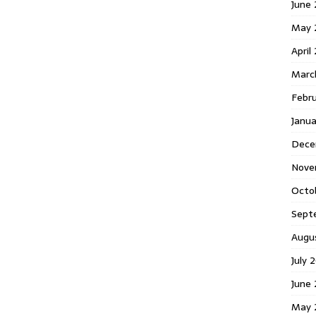
June 
May 
April
Marc
Febr
Janua
Dece
Nove
Octo
Sept
Augu
July 
June 
May 