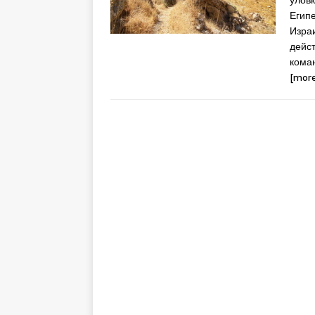
уловк
Египе
Изра
дейст
кома
[more