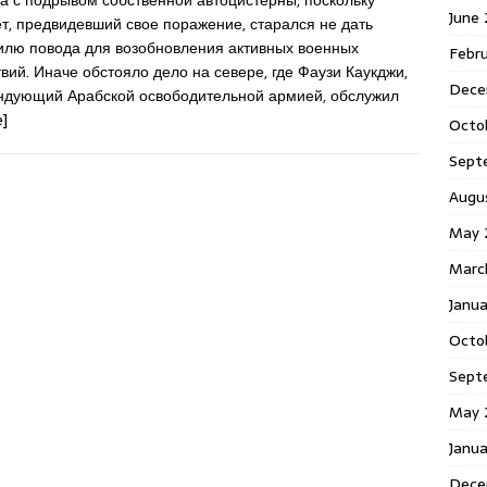
а с подрывом собственной автоцистерны, поскольку
June
т, предвидевший свое поражение, старался не дать
илю повода для возобновления активных военных
Febr
вий. Иначе обстояло дело на севере, где Фаузи Каукджи,
Dece
ндующий Арабской освободительной армией, обслужил
]
Octo
Sept
Augu
May 
Marc
Janu
Octo
Sept
May 
Janu
Dece