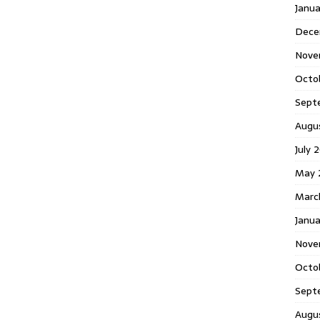
Janu
Dece
Nove
Octo
Sept
Augu
July 
May 
Marc
Janua
Nove
Octo
Sept
Augu