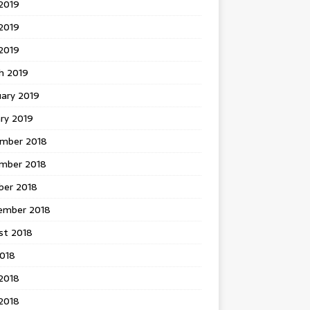
2019
2019
 2019
h 2019
uary 2019
ry 2019
mber 2018
mber 2018
ber 2018
ember 2018
st 2018
2018
2018
2018