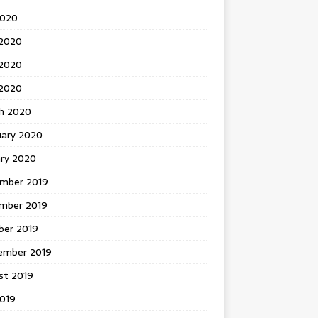
2020
 2020
2020
 2020
h 2020
uary 2020
ary 2020
mber 2019
mber 2019
ber 2019
ember 2019
st 2019
2019