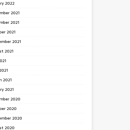
ary 2022
mber 2021
mber 2021
ber 2021
ember 2021
st 2021
2021
2021
h 2021
ry 2021
mber 2020
ber 2020
ember 2020
st 2020