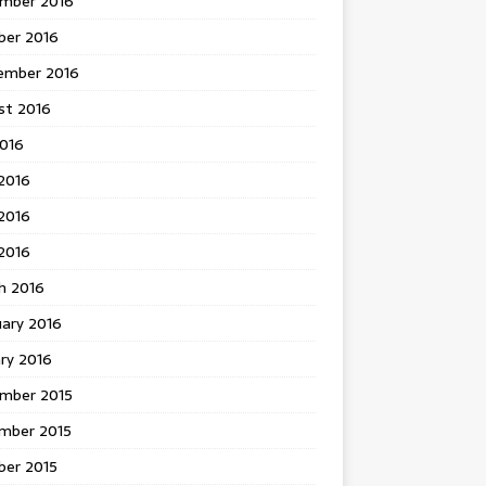
mber 2016
ber 2016
ember 2016
st 2016
2016
2016
2016
 2016
h 2016
uary 2016
ry 2016
mber 2015
mber 2015
ber 2015