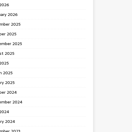
 2026
uary 2026
mber 2025
ber 2025
ember 2025
st 2025
2025
h 2025
ary 2025
ber 2024
ember 2024
2024
ary 2024
mber 2023