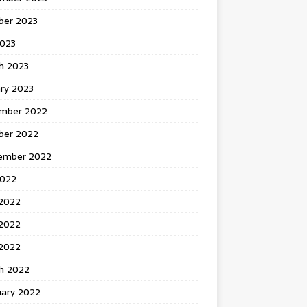
ber 2023
2023
h 2023
ry 2023
mber 2022
ber 2022
ember 2022
2022
 2022
2022
 2022
h 2022
uary 2022