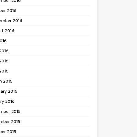
mber 2016
ber 2016
ember 2016
st 2016
2016
2016
2016
 2016
h 2016
uary 2016
ry 2016
mber 2015
mber 2015
ber 2015