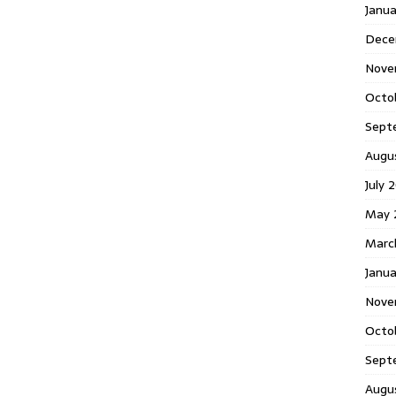
Janu
Dece
Nove
Octo
Sept
Augu
July 
May 
Marc
Janua
Nove
Octo
Sept
Augu