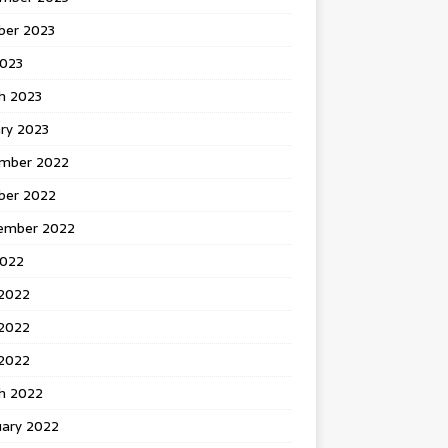
ber 2023
2023
h 2023
ry 2023
mber 2022
ber 2022
ember 2022
2022
 2022
2022
 2022
h 2022
uary 2022