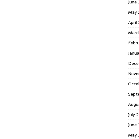
June 
May 
April
Marc
Febr
Janua
Dece
Nove
Octo
Sept
Augu
July 
June 
May 