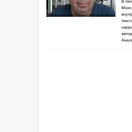
В ле
Моис
внут
текс
нарра
автор
Анал