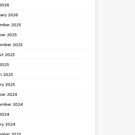
 2026
uary 2026
mber 2025
ber 2025
ember 2025
st 2025
2025
h 2025
ary 2025
ber 2024
ember 2024
2024
ary 2024
mber 2023