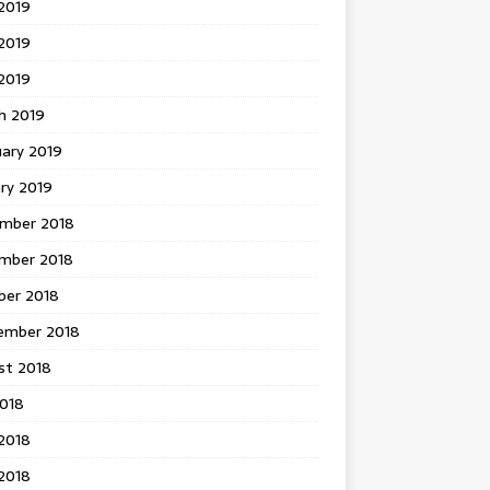
2019
2019
 2019
h 2019
uary 2019
ry 2019
mber 2018
mber 2018
ber 2018
ember 2018
st 2018
2018
2018
2018