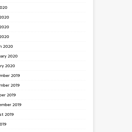
2020
 2020
2020
 2020
h 2020
uary 2020
ary 2020
mber 2019
mber 2019
ber 2019
ember 2019
st 2019
2019