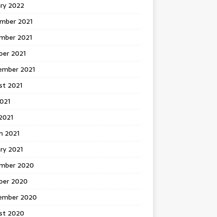
ary 2022
mber 2021
mber 2021
ber 2021
ember 2021
st 2021
2021
2021
h 2021
ry 2021
mber 2020
ber 2020
ember 2020
st 2020