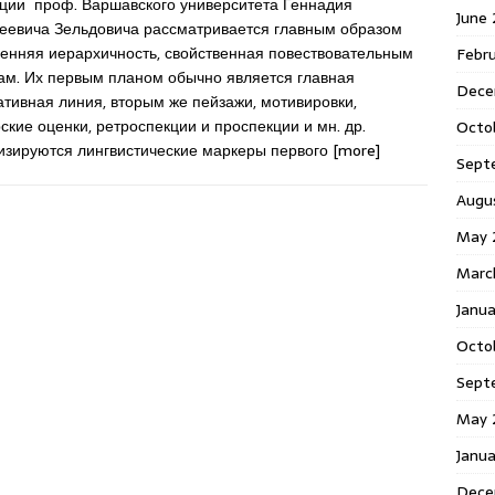
кции проф. Варшавского университета Геннадия
June
еевича Зельдовича рассматривается главным образом
ренняя иерархичность, свойственная повествовательным
Febr
там. Их первым планом обычно является главная
Dece
тивная линия, вторым же пейзажи, мотивировки,
ские оценки, ретроспекции и проспекции и мн. др.
Octo
изируются лингвистические маркеры первого
[more]
Sept
Augu
May 
Marc
Janu
Octo
Sept
May 
Janu
Dece