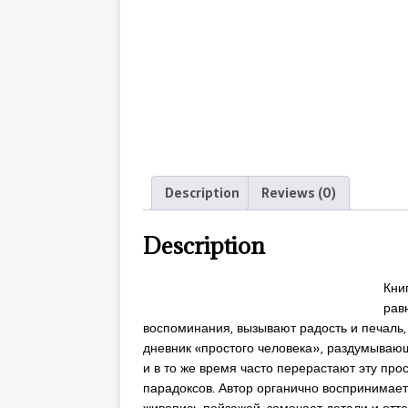
Description
Reviews (0)
Description
Кни
рав
воспоминания, вызывают радость и печаль,
дневник «простого человека», раздумывающе
и в то же время часто перерастают эту про
парадоксов. Автор органично воспринимает
живопись пейзажей, замечает детали и отте