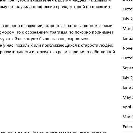
ому его научила профессия врача, которой он посвятил
Octo
July 
 и заявлено в названии, старость. Поэт поглощен мыслями
Marc
с юмором, то с осознанием трагизма, то покорно принимает
Janua
 чувств. Эти, как уже было сказано, «простые»
е у нас, пожилых или приближающихся к старости людей.
Nove
пронзительности и включать в размышления о собственной
Octo
Sept
July 
June
May 
April
Marc
Febr
тинную печаль (одно из стихотворений так и названо –