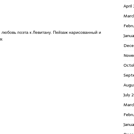
April
Marc
Febr
 любовь поэта к Левитану. Пейзаж нарисованный и
Janua
а:
Dece
Nove
Octo
Sept
Augu
July 
Marc
Febru
Janua