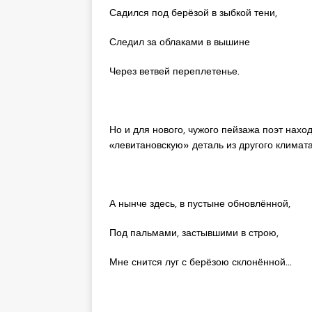
Садился под берёзой в зыбкой тени,
Следил за облаками в вышине
Через ветвей переплетенье.
Но и для нового, чужого пейзажа поэт нахо
«левитановскую» деталь из другого климата
А нынче здесь, в пустыне обновлённой,
Под пальмами, застывшими в строю,
Мне снится луг с берёзою склонённой…