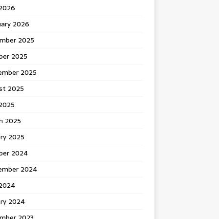
 2026
uary 2026
mber 2025
ber 2025
ember 2025
st 2025
2025
h 2025
ary 2025
ber 2024
ember 2024
2024
ary 2024
mber 2023