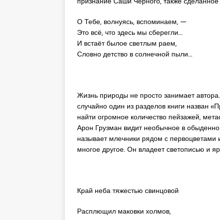
признание Саши Черного, также сделанное 
О Тебе, волнуясь, вспоминаем, —
Это всё, что здесь мы сберегли…
И встаёт былое светлым раем,
Словно детство в солнечной пыли…
Жизнь природы не просто занимает автора. 
случайно один из разделов книги назван «П
найти огромное количество пейзажей, мета
Арон Грузман видит необычное в обыденном
называет млечники рядом с первоцветами и
многое другое. Он владеет светописью и яр
Край неба тяжестью свинцовой
Расплющил маковки холмов,