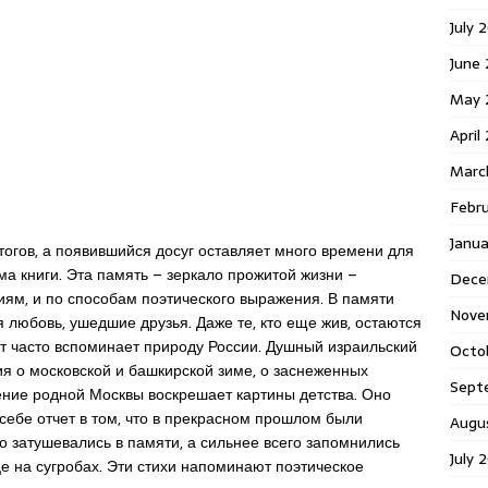
July 
June
May 
April
Marc
Febr
Janu
тогов, а появившийся досуг оставляет много времени для
ма книги. Эта память – зеркало прожитой жизни –
Dece
ниям, и по способам поэтического выражения. В памяти
Nove
 любовь, ушедшие друзья. Даже те, кто еще жив, остаются
т часто вспоминает природу России. Душный израильский
Octo
я о московской и башкирской зиме, о заснеженных
Sept
ение родной Москвы воскрешает картины детства. Оно
 себе отчет в том, что в прекрасном прошлом были
Augu
о затушевались в памяти, а сильнее всего запомнились
July 
е на сугробах. Эти стихи напоминают поэтическое