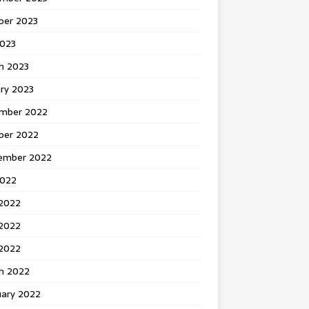
ber 2023
2023
h 2023
ry 2023
mber 2022
ber 2022
ember 2022
2022
 2022
2022
 2022
h 2022
uary 2022