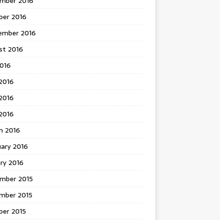
mber 2016
ber 2016
ember 2016
st 2016
2016
2016
2016
 2016
h 2016
uary 2016
ry 2016
mber 2015
mber 2015
ber 2015