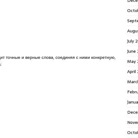
Dece
Octo
Sept
Augu
July 
June 
дит точные и верные слова, соединяя с ними конкретную,
May 
:
April
Marc
Febr
Janua
Dece
Nove
Octo