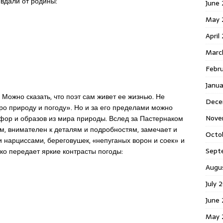
вдали от родины:
June 
May 
April
Marc
Febr
Janua
Можно сказать, что поэт сам живет ее жизнью. Не
Dece
ро природу и погоду». Но и за его пределами можно
Nove
фор и образов из мира природы. Вслед за Пастернаком
, внимателен к деталям и подробностям, замечает и
Octo
 нарциссами, береговушек, «непуганых ворон и соек» и
Sept
ко передает яркие контрасты погоды:
Augu
July 
June 
May 