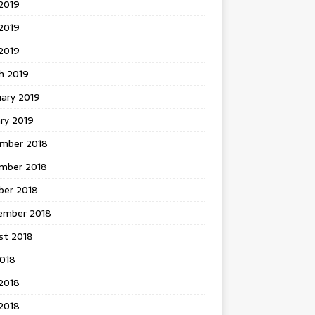
2019
2019
 2019
h 2019
uary 2019
ry 2019
mber 2018
mber 2018
ber 2018
ember 2018
st 2018
2018
2018
2018