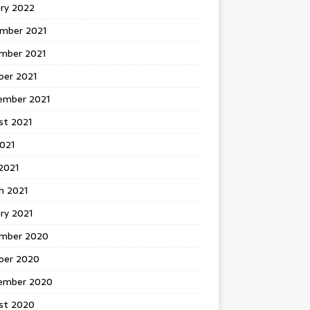
ary 2022
mber 2021
mber 2021
ber 2021
ember 2021
st 2021
2021
2021
h 2021
ry 2021
mber 2020
ber 2020
ember 2020
st 2020