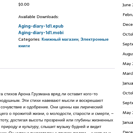
$
0.00
June
Febr
Available Downloads:
Dece
Aging-diary-1d1.epub
Aging-diary-1d1.mobi
Octo
Categories:
Книжный магазин
,
Электронные
Sept
книги
Augu
May 
Marc
Janu
Octo
га стихов Арона Грузмана вряд ли оставит кого-то
нодушным. Эти стихи навевают мысли и воскрешают
Sept
 сочувствие и одобрение. Они ценны как лирический
May 
го о прожитой жизни, о молодости, старости и смерти, –
стоту, достигая высоты прозрений или глубины жизненных
Janu
 природу и культуру, слышит музыку будней и видит
Dece
нки. Он чуток и внимателен к другим людям – к живым и