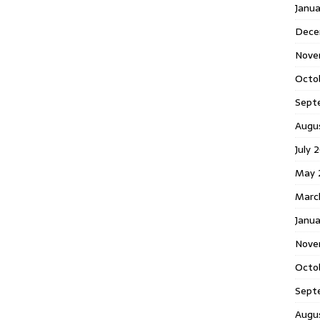
Janu
Dece
Nove
Octo
Sept
Augu
July 
May 
Marc
Janua
Nove
Octo
Sept
Augu