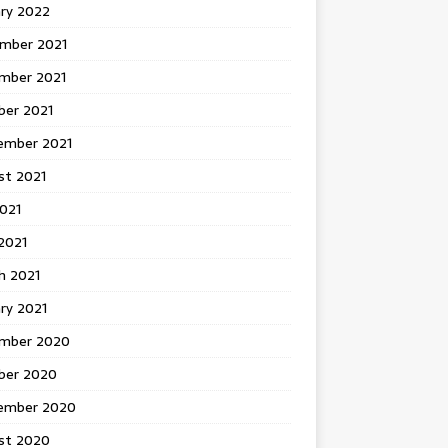
ary 2022
mber 2021
mber 2021
ber 2021
ember 2021
st 2021
2021
2021
h 2021
ry 2021
mber 2020
ber 2020
ember 2020
st 2020