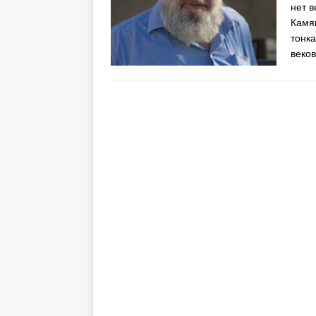
нет в
Камя
тонка
веко