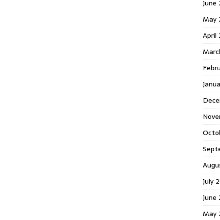
June 
May 
April
Marc
Febr
Janua
Dece
Nove
Octo
Sept
Augu
July 
June 
May 