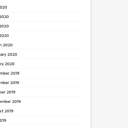
2020
 2020
2020
 2020
h 2020
uary 2020
ary 2020
mber 2019
mber 2019
ber 2019
ember 2019
st 2019
2019