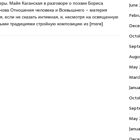
еры. Майя Каганская в разговоре о поэзии Бориса
June
нова Отношения человека и Всевышнего – материя
Febr
я, если не сказать интимная, и, несмотря на освященную
выми традициями стройную композицию из
[more]
Dece
Octo
Sept
Augu
May 
Marc
Janu
Octo
Sept
May 
Janu
Dece