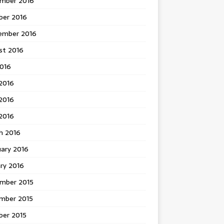
mber 2016
ber 2016
ember 2016
st 2016
2016
2016
2016
 2016
h 2016
uary 2016
ry 2016
mber 2015
mber 2015
ber 2015