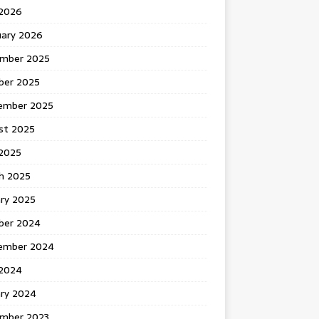
 2026
uary 2026
mber 2025
ber 2025
ember 2025
st 2025
2025
h 2025
ary 2025
ber 2024
ember 2024
2024
ary 2024
mber 2023