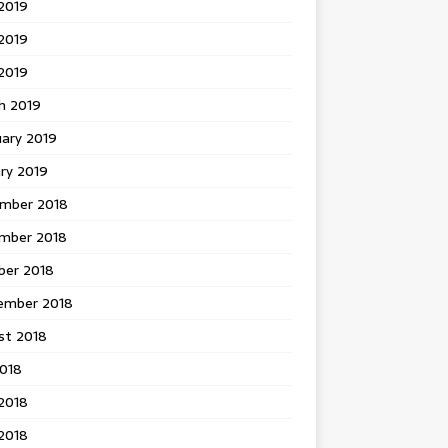
2019
2019
 2019
h 2019
uary 2019
ry 2019
mber 2018
mber 2018
ber 2018
ember 2018
st 2018
2018
2018
2018