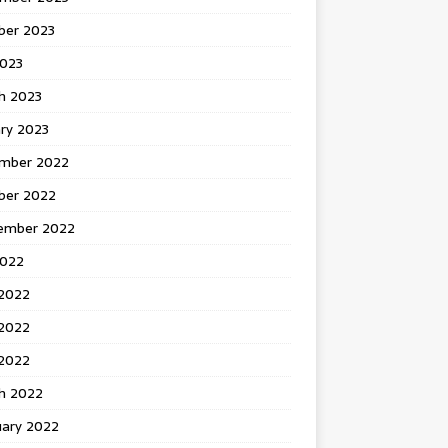
ber 2023
2023
h 2023
ry 2023
mber 2022
ber 2022
ember 2022
2022
 2022
2022
 2022
h 2022
uary 2022