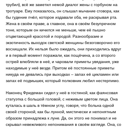
трубил), всё же заметил немой диалог жены с горбуном на
тротуаре. Ему показалось, он слышал мычание сговора, как
бы гудение пчёл, которое издавали оба, не раскрывая рта.
Жена в своём праве, а главное, она в своём безупречном
тоне, которым он кичился не меньше, чем её пышно
отцветающей красотой и породой. Разнообразие и
экзотичность выходок светской женщины безоговорочно его
восхищали. Их нельзя было ожидать, они приходились вдруг
и в первый момент поражали, как пощёчина, а со второго
острей влюбляли в неё, и чаровали приметы увядания, уже
находимые у неё везде. Притом её постоянные приметы
никуда не девались при выходках ‒ запах её цикламен или
запах её подмышек, который полковник любил нестерпимо.
Наконец Фридеман сидел у неё в гостиной, как фаянсовая
статуэтка с большой головой, с неживым цветом лица. Она
куталась в шаль в тёмном углу, говоря, что больна одной
своей стороной, как бы лунной, мистически и непонятным
образом принадлежа к луне. Да, он этого не понимал и не
скрывал невежливого непонимания в своём взгляде. Она, со