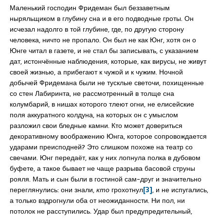
Маленький господин Фридеман был беззаветным
ныряльщиком в глубину сна и в его подводные гроты. Он
исчезал надолго в той глубине, где, по другую сторону
человека, ничто не пропало. Он был не как Юнг, хотя он о
Юнге читал в газете, и не стал бы записывать, с указанием
дат, истончённые наблюдения, которые, как вирусы, не живут
своей жизнью, а прибегают к чужой и к чужим. Ночной
добычей Фридемана были не тусклые светочи, похищенные
со стен Лабиринта, не рассмотренный в толще сна
колумбарий, в нишах которого тлеют огни, не елисейские
поля аккуратного колдуна, на которых он с умыслом
разложил свои бледные камни. Кто может довериться
декоративному воображению Юнга, которое сопровождается
ударами преисподней? Это слишком похоже на театр со
свечами. Юнг передаёт, как у них лопнула полка в дубовом
буфете, а такое бывает не чаще разрыва басовой струны
рояля. Мать и сын были в гостиной сам-друг и значительно
переглянулись: они знали,
кто
грохотнул
[3]
, и не испугались,
а только вздрогнули оба от неожиданности. Ни пол, ни
потолок не расступились. Удар был предупредительный,