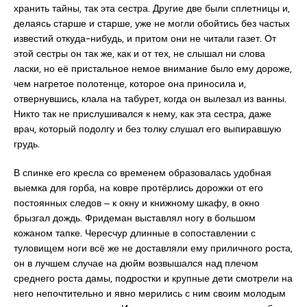
хранить тайны, так эта сестра. Другие две были сплетницы и,
делаясь старше и старше, уже не могли обойтись без частых
известий откуда-нибудь, и притом они не читали газет. От
этой сестры он так же, как и от тех, не слышал ни слова
ласки, но её пристальное немое внимание было ему дороже,
чем нагретое полотенце, которое она приносила и,
отвернувшись, клала на табурет, когда он вылезал из ванны.
Никто так не прислушивался к нему, как эта сестра, даже
врач, который подолгу и без толку слушал его выпиравшую
грудь.
В спинке его кресла со временем образовалась удобная
выемка для горба, на ковре протёрлись дорожки от его
постоянных следов ‒ к окну и книжному шкафу, в окно
брызгал дождь. Фридеман выставлял ногу в большом
кожаном тапке. Чересчур длинные в сопоставлении с
туловищем ноги всё же не доставляли ему приличного роста,
он в лучшем случае на дюйм возвышался над плечом
среднего роста дамы, подростки и крупные дети смотрели на
него непочтительно и явно мерились с ним своим молодым