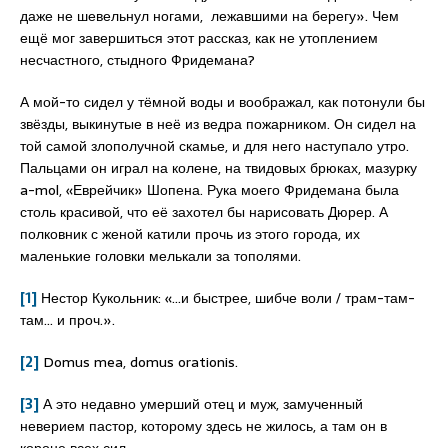
даже не шевельнул ногами, лежавшими на берегу». Чем
ещё мог завершиться этот рассказ, как не утоплением
несчастного, стыдного Фридемана?
А мой-то сидел у тёмной воды и воображал, как потонули бы
звёзды, выкинутые в неё из ведра пожарником. Он сидел на
той самой злополучной скамье, и для него наступало утро.
Пальцами он играл на колене, на твидовых брюках, мазурку
a-mol, «Еврейчик» Шопена. Рука моего Фридемана была
столь красивой, что её захотел бы нарисовать Дюрер. А
полковник с женой катили прочь из этого города, их
маленькие головки мелькали за тополями.
[1]
Нестор Кукольник: «…и быстрее, шибче воли / трам-там-
там… и проч.».
[2]
Domus mea, domus orationis.
[3]
А это недавно умерший отец и муж, замученный
неверием пастор, которому здесь не жилось, а там он в