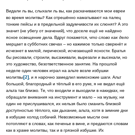
Видали ль вы, слыхали ль вы, как раскачиваются мои евреи
во время молитвы? Как отрешённо наматывают на палец
тонкие пейсы и в предельной задумчивости их слюнят? А это
значит (не убегу от значений), что доселе ещё не найдено
ясное освещение дела. Вдруг покажется,
что слово как дело
мерцает в субботних свечах ‒ но кажимое только сверкнёт и
исчезнет в милой, лирической, исчезающей ясности. Братья
бы рисовали, строили, высаживали, вырезали и высекали, но
это художество, безответственное занятие. На прошлой
неделе один человек играл на альте возле избушки
молитвы
[2]
, и я нарочно замедлил мимохожие шаги. Альт
большой, благородный и тёплый в его руке, я не видал ещё
альта так близко. Те, что входили и выходили в накидках, не
обращали внимания на инструмент и мало ‒ на музыку, ни
один не прислушивался, их нельзя было сманить близкой
доступностью тёплого, как дыхание, альта, хотя в зимние дни
в избушке холод собачий. Невозможные мысли они
потопляют в словах, как печенье в вине, и предаются словам
как в храме молитвы, так и в грязной избушке. Их