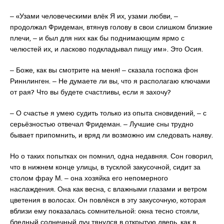
‒ «Узами человеческими влёк Я их, узами любви, ‒
продолжал Фридеман, втянув голову в свои слишком близкие
плечи, ‒ и был для них как бы поднимающим ярмо с
челюстей их, и ласково подкладывал пищу им». Это Осия.
‒ Боже, как вы смотрите на меня! ‒ сказала госпожа фон
Риннлинген. ‒ Не думаете ли вы, что я располагаю ключами
от рая? Что вы будете счастливы, если я захочу?
‒ О счастье я умею судить только из опыта сновидений, ‒ с
серьёзностью отвечал Фридеман. ‒ Лучшие сны трудно
бывает припомнить, и вряд ли возможно им следовать наяву.
Но о таких попытках он помнил, одна недавняя. Сон говорил,
что в нижнем конце улицы, в тусклой закусочной, сидит за
столом фрау М. ‒ она хозяйка его непомерного
наслаждения. Она как весна, с влажными глазами и ветром
цветения в волосах. Он повлёкся в эту закусочную, которая
вблизи ему показалась сомнительной: окна тесно стояли,
бледный солнечный луч тянулся в открытую дверь, как в