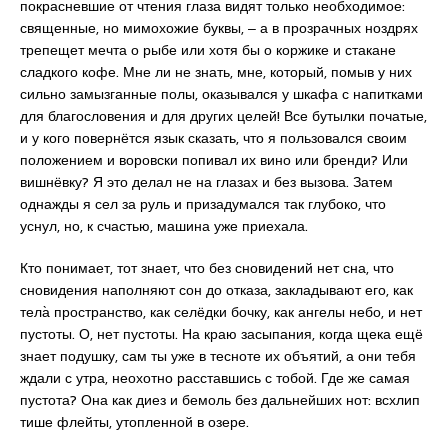
покрасневшие от чтения глаза видят только необходимое:
священные, но мимохожие буквы, ‒ а в прозрачных ноздрях
трепещет мечта о рыбе или хотя бы о коржике и стакане
сладкого кофе. Мне ли не знать, мне, который, помыв у них
сильно замызганные полы, оказывался у шкафа с напитками
для благословения и для других целей! Все бутылки початые,
и у кого повернётся язык сказать, что я пользовался своим
положением и воровски попивал их вино или бренди? Или
вишнёвку? Я это делал не на глазах и без вызова. Затем
однажды я сел за руль и призадумался так глубоко, что
уснул, но, к счастью, машина уже приехала.
Кто понимает, тот знает, что без сновидений нет сна, что
сновидения наполняют сон до отказа, закладывают его, как
тела̀ пространство, как селёдки бочку, как ангелы небо, и нет
пустоты. О, нет пустоты. На краю засыпания, когда щека ещё
знает подушку, сам ты уже в тесноте их объятий, а они тебя
ждали с утра, неохотно расставшись с тобой. Где же самая
пустота? Она как диез и бемоль без дальнейших нот: всхлип
тише флейты, утопленной в озере.