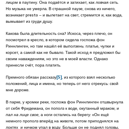
лицом в паутину. Она подаётся и затихает, как ловчая сеть.
Но музыка не умерла. В страшной паузе, снова из ничего,
возникает presto ‒ и вылетает на свет, стремится и, как вода,
вымывает из груди душу.
Какова была длительность сна? Искоса, через плечо, он
посмотрел в кресло, в котором сидела госпожа фон
Риннлинген, но там нашёл её выползень: платье, чулки и
корсет, а самой как не бывало. Такой исход я предложил бы
своим наваждениям, но это не в моей власти. Однако
принесли счёт, пора платить.
Премного обязан рассказу
[5]
, из которого взял несколько
положений, лица и имена, но теперь от него отрекусь: свой
мне дороже.
В парке, у кромки реки, госпожа фон Риннлинген отшвырнула
от себя Фридемана, он пополз к воде, окутанный мраком, и
пал на лице свое
, а ноги остались на берегу: «Он ещё
немного прополз вперёд на животе, потом приподнялся на
локтях и ничком упал в воду. Больше он не поднял головы,