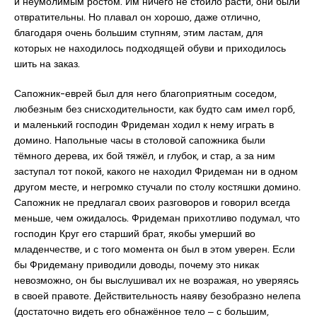
и неумолимым ростом. Им ничего не стоило расти, они были
отвратительны. Но плавал он хорошо, даже отлично,
благодаря очень большим ступням, этим ластам, для
которых не находилось подходящей обуви и приходилось
шить на заказ.
Сапожник-еврей был для него благоприятным соседом,
любезным без снисходительности, как будто сам имел горб,
и маленький господин Фридеман ходил к нему играть в
домино. Напольные часы в столовой сапожника были
тёмного дерева, их бой тяжёл, и глубок, и стар, а за ним
заступал тот покой, какого не находил Фридеман ни в одном
другом месте, и негромко стучали по столу костяшки домино.
Сапожник не предлагал своих разговоров и говорил всегда
меньше, чем ожидалось. Фридеман прихотливо подумал, что
господин Круг его старший брат, якобы умерший во
младенчестве, и с того момента он был в этом уверен. Если
бы Фридеману приводили доводы, почему это никак
невозможно, он бы выслушивал их не возражая, но уверяясь
в своей правоте. Действительность наяву безобразно нелепа
(достаточно видеть его обнажённое тело ‒ с большим,