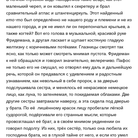
маленький череп, и он ковылял к секретеру и брал
сравнительный атлас и штангенциркуль. Этот найденный
кто-то
был определённо не нашего роду и племени и не из
нашего города, и уж не имел ли он перепончатых крыльев, а
также когтей? Вот его голова в музыкальной, красивой руке
Фридемана, а другая ласкает и щупает костяную гладкую
желтизну с коричневыми потёками. Глазницы смотрят так
ясно, как только может смотреть мнимая пустота. Фридеман
к ней обращался и говорил значительно, велеречиво. Пафос
не только его не смущал, но отворял ему даль и дальнейшую
речь, которой он предавался с удивлением и радостным
узнаванием, как невольный в себе пророк, а за дверью
подслушивала сестра, и менялось её некрасивое немецкое
лицо, как луна, то затеняемая, то покидаемая облаками. Две
другие сестры завтракали наверху, а эта сидела под дверью
у брата. По её лишённому красок лицу пробегали лёгкой
судорогой, подёргивали его странные мысли, которые
провозглашал её брат, а в своём мнимом уединении он
говорил подолгу. Из них, трёх сестёр, только она любила их
господина брата, но в глухой тайне от него, и если кто умел