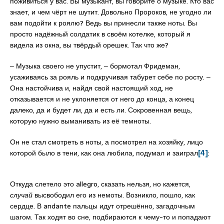
поживиться у вас. Вы музыкант, вы говорите о музыке. Кто вас
знает, и чем чёрт не шутит. Довольно Пророков, не угодно ли
вам подойти к роялю? Ведь вы принесли также ноты. Вы
просто надёжный солдатик в своём котелке, который я
видела из окна, вы твёрдый орешек. Так что же?
‒ Музыка своего не упустит, ‒ бормотал Фридеман,
усаживаясь за рояль и подкручивая табурет себе по росту. ‒
Она настойчива и, найдя свой настоящий ход, не
отказывается и не уклоняется от него до конца, а конец
далеко, да и будет ли, да и есть ли. Сокровенная вещь,
которую нужно выманивать из её темноты.
Он не стал смотреть в ноты, а посмотрел на хозяйку, лицо
которой было в тени, как она любила, подумал и заиграл
[4]
:
Откуда слетело это allegro, сказать нельзя, но кажется,
случай
высвободил его из немоты. Возникло, пошло, как
сердце. В andante пальцы идут отрешённо, загадочным
шагом. Так ходят во сне, подбираются к чему-то и попадают