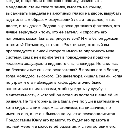
каждой, продолжая прежнюю практику, изрисовать
мандалами стены своего замка, вылезть на крышу,
высаживать мандалы из анютиных глазок на дворе, вырубать
гадательным образом окружающий лес и так далее, и так
далее, и так далее. Задача выросла до такого фантазма, что
лучше вернуться к тому, кто её затеял, и спросить его
напрямик: может быть, вы рисуете зря? И что бы он должен
ответить? По-моему, вот что. «Релятивизм, который вы
проповедуете и силой которого мыслите опрокинуть мою
систему, сам к ней прибегает в повседневной практике
человека живущего
и видящего сны, сновидца. Не снились
ли бесконечные сны его основателю? Я помню его в Берне,
тогда молодого, высокого. Его шевелюра кишела снами, когда
по утрам я его наблюдал в кафе. Достаточно было
встретиться с ним глазами, чтобы увидеть ту сугубую
мечтательность, с которой он встал из постели и ещё её не
развеял. Не то его жена: она была уже по уши в математике,
хотя сидела с ним рядом за столиком, на диванчике, но
именно она, а не он, бывала на кушетке психоаналитика».
Предоставим Юнгу его правоту, то будет его правота в
полной мере и в красоте её развития, и с тем оставим его.