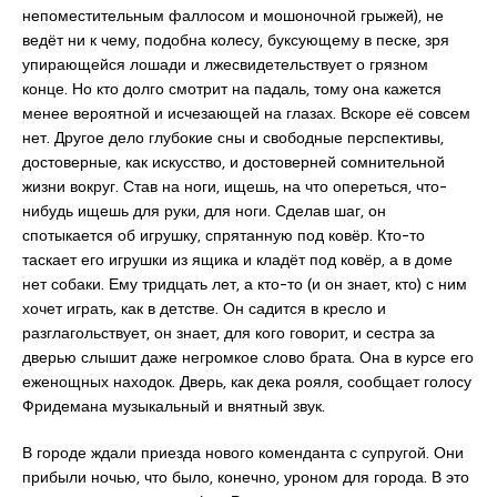
непоместительным фаллосом и мошоночной грыжей), не
ведёт ни к чему, подобна колесу, буксующему в песке, зря
упирающейся лошади и лжесвидетельствует о грязном
конце. Но кто долго смотрит на падаль, тому она кажется
менее вероятной и исчезающей на глазах. Вскоре её совсем
нет. Другое дело глубокие сны и свободные перспективы,
достоверные, как искусство, и достоверней сомнительной
жизни вокруг. Став на ноги, ищешь, на что опереться, что-
нибудь ищешь для руки, для ноги. Сделав шаг, он
спотыкается об игрушку, спрятанную под ковёр. Кто-то
таскает его игрушки из ящика и кладёт под ковёр, а в доме
нет собаки. Ему тридцать лет, а кто-то (и он знает, кто) с ним
хочет играть, как в детстве. Он садится в кресло и
разглагольствует, он знает, для кого говорит, и сестра за
дверью слышит даже негромкое слово брата. Она в курсе его
еженощных находок. Дверь, как дека рояля, сообщает голосу
Фридемана музыкальный и внятный звук.
В городе ждали приезда нового коменданта с супругой. Они
прибыли ночью, что было, конечно, уроном для города. В это