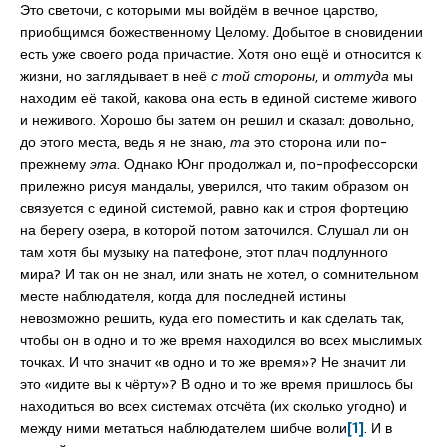
Это светочи, с которыми мы войдём в вечное царство,
приобщимся божественному Целому. Добытое в сновидении
есть уже своего рода причастие. Хотя оно ещё и относится к
жизни, но заглядывает в неё
с той стороны
, и
оттуда
мы
находим её такой, какова она есть в единой системе живого
и неживого. Хорошо бы затем он решил и сказал: довольно,
до этого места, ведь я не знаю,
та
это сторона или по-
прежнему
эта
. Однако Юнг продолжал и, по-профессорски
прилежно рисуя мандалы, уверился, что таким образом он
связуется с единой системой, равно как и строя фортецию
на берегу озера, в которой потом заточился. Слушал ли он
там хотя бы музыку на патефоне, этот плач подлунного
мира? И так он не знал, или знать не хотел, о сомнительном
месте наблюдателя, когда для последней истины
невозможно решить, куда его поместить и как сделать так,
чтобы он в одно и то же время находился во всех мыслимых
точках. И что значит «в одно и то же время»? Не значит ли
это «идите вы к чёрту»? В одно и то же время пришлось бы
находиться во всех системах отсчёта (их сколько угодно) и
между ними метаться наблюдателем шибче воли
[1]
. И в