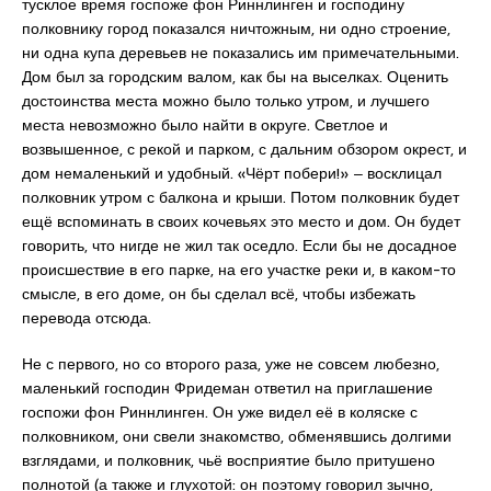
тусклое время госпоже фон Риннлинген и господину
полковнику город показался ничтожным, ни одно строение,
ни одна купа деревьев не показались им примечательными.
Дом был за городским валом, как бы на выселках. Оценить
достоинства места можно было только утром, и лучшего
места невозможно было найти в округе. Светлое и
возвышенное, с рекой и парком, с дальним обзором окрест, и
дом немаленький и удобный. «Чёрт побери!» ‒ восклицал
полковник утром с балкона и крыши. Потом полковник будет
ещё вспоминать в своих кочевьях это место и дом. Он будет
говорить, что нигде не жил так оседло. Если бы не досадное
происшествие в его парке, на его участке реки и, в каком-то
смысле, в его доме, он бы сделал всё, чтобы избежать
перевода отсюда.
Не с первого, но со второго раза, уже не совсем любезно,
маленький господин Фридеман ответил на приглашение
госпожи фон Риннлинген. Он уже видел её в коляске с
полковником, они свели знакомство, обменявшись долгими
взглядами, и полковник, чьё восприятие было притушено
полнотой (а также и глухотой: он поэтому говорил зычно,