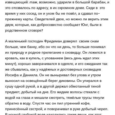
извещающий:
там
, возможно, ударили в большой барабан, и
это отозвалось по адресу, в их скромном доме. Сиди в это
время у них сосед, он и ухом бы не повёл, а сдавал по-
прежнему карты. Свидетелей двое, но можно ли верить этим
двум, которые, как добросовестно сообщает Юнг, были в
родственном сговоре?
А маленький господин Фридеман доверял своим снам
больше, чем банку, ибо он что ни день, то больше понимал
их природу и родное прилегание к сновидцу. Он ложился в
кровать, как в купель, с упованием (весь день ждал этих
минут), хорошо заворачивался в одеяло, и его ожидания так
же сбывались, как у надёжных и достоверных сновидцев
Иосифа и Даниила. Он не выныривал без улова и утром
выносил на освещённый берег диковины. Он упирался в
сушу одной рукой, а в другой держал обмотанный тиной
предмет, добытый на дне. Его жидкие волосы стекали с
водой на глаза и мешали смотреть, тяжёлые трусы тянули
обратно в воду. Спустя час он пил утренний кофе,
принесённый сестрой, и поворачивал в руке добытый череп.
В ночной глубокой воде находились такие вещи, как этот