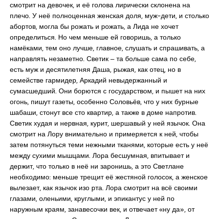
смотрит на девочек, и её голова лирически склонена на
плечо. У неё полноценная женская доля, муж-дети, и столько
абортов, могла бы рожать и рожать, а Лида не хочет
определиться. Но чем меньше ей говоришь, а только
намёками, тем оно лучше, главное, слушать и спрашивать, а
направлять незаметно. Светик ‒ та больше сама по себе,
есть муж и десятилетняя Даша, рыжая, как отец, но в
семействе гармидер, Аркадий невыдержанный и
сумасшедший. Они борются с государством, и пышет на них
огонь, пишут газеты, особенно Соловьёв, что у них бурные
шабаши, стонут все сто квартир, а также в доме напротив.
Светик худая и нервная, курит, шершавый у ней язычок. Она
смотрит на Лору внимательно и примеряется к ней, чтобы
затем потянуться теми нежными тканями, которые есть у неё
между сухими мышцами. Лора бесшумная, впитывает и
держит, что только в неё ни заронишь, а это Светлане
необходимо: меньше трещит её жестяной голосок, а женское
вылезает, как язычок изо рта. Лора смотрит на всё своими
глазами, оленьими, круглыми, и эпикантус у ней по
наружным краям, занавесочки век, и отвечает «ну да», от