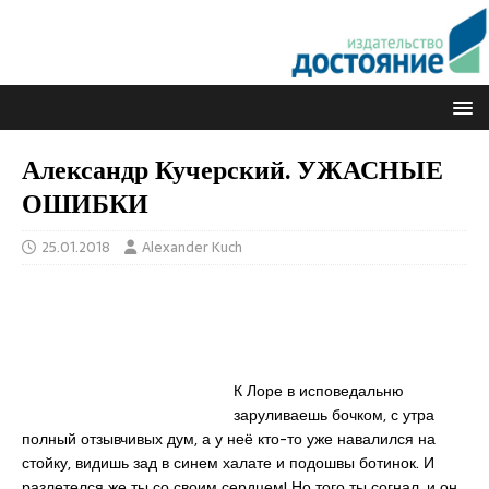
Александр Кучерский. УЖАСНЫЕ
ОШИБКИ
25.01.2018
Alexander Kuch
К Лоре в исповедальню
заруливаешь бочком, с утра
полный отзывчивых дум, а у неё кто-то уже навалился на
стойку, видишь зад в синем халате и подошвы ботинок. И
разлетелся же ты со своим сердцем! Но того ты согнал, и он