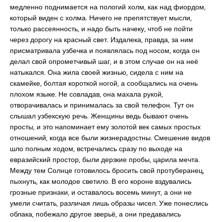
медленно поднимается на пологий холм, как над фиордом,
который виден с холма. Ничего не препятствует мысли,
только рассеянность, и надо быть начеку, чтоб не пойти
через дорогу на красный свет. Издалека, правда, за ним
присматривала узбечка и появлялась под носом, когда он
делал свой опрометчивый шаг, и в этом случае он на неё
натыкался. Она жила своей жизнью, сидела с ним на
скамейке, болтая короткой ногой, а сообщались на очень
плохом языке. Не совладав, она махала рукой,
отворачивалась и принималась за свой телефон. Тут он
слышал узбекскую речь. Женщины ведь бывают очень
просты, и это напоминает ему золотой век самых простых
отношений, когда все были жизнерадостны. Смешение видов
шло полным ходом, встречались сразу по выходе на
евразийский простор, были дерзкие пробы, царила мечта.
Между тем Солнце готовилось бросить свой протуберанец,
пыхнуть, как молодое светило. В его короне вздувались
грозные признаки, и оставалось восемь минут, а они не
умели считать, различая лишь образы чисел. Уже понеслись
облака, побежало другое зверьё, а они предавались