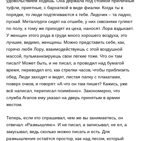
удовольствием ходишь. Она держала под стойкой приличные
туфли, приятные, с бархаткой в виде фиалки. Когда ты в
порядке, то люди подтягиваются к тебе. Лидочек ‒ та ладно,
пускай. Металлурги сидят на отшибе, у них сквозняки гуляют
по полу, к тому же приходят из цеха, наносят. Лора вздыхает.
У женщин этого рода в груди много хорошего воздуха, это
лучшие, видимо, женщины. Можно представить себе, как,
горячо любя Лору, взаимодействуешь с этой воздушной
массой, пульманизируешь свои лёгкие тоже. Что он там
писал? Может быть, и не писал, а проводил над бумагой
время, переводил его, как стрелки часов, чтобы приблизить
обед. Люди заходят и видят, листая папку с плакатами,
поверх очков, и говорят: «А что он там пишет? Кажись, уже
всё написал, переписал поимённо». Закономерно, что
служба Агапов ему указал на дверь принятым в армии
жестом.
Теперь, если кто спрашивал, чем же вы занимаетесь, он
отвечал: «Размышляю». И не писал, а записывал, не ел, а
закусывал, ведь сколько можно писать и есть. Для
размышления остаётся простор, как над лесом, который