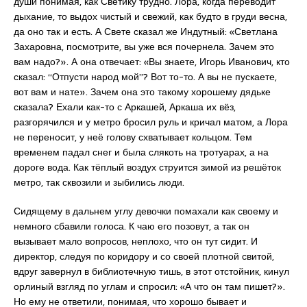
души понимая, как Светику трудно. Лора, когда переводит
дыхание, то выдох чистый и свежий, как будто в груди весна,
да оно так и есть. А Свете сказал же Индутный: «Светлана
Захаровна, посмотрите, вы уже вся почернела. Зачем это
вам надо?». А она отвечает: «Вы знаете, Игорь Иванович, кто
сказал: “Отпусти народ мой”? Вот то-то. А вы не пускаете,
вот вам и нате». Зачем она это такому хорошему дядьке
сказала? Ехали как-то с Аркашей, Аркаша их вёз,
разгорячился и у метро бросил руль и кричал матом, а Лора
не переносит, у неё голову схватывает кольцом. Тем
временем падал снег и была слякоть на тротуарах, а на
дороге вода. Как тёплый воздух струится зимой из решёток
метро, так сквозили и зыбились люди.
Сидящему в дальнем углу девочки помахали как своему и
немного сбавили голоса. К чаю его позовут, а так он
вызывает мало вопросов, неплохо, что он тут сидит. И
директор, следуя по коридору и со своей плотной свитой,
вдруг завернул в библиотечную тишь, в этот отстойник, кинул
орлиный взгляд по углам и спросил: «А что он там пишет?».
Но ему не ответили, понимая, что хорошо бывает и