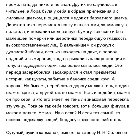
промолчать, да никто и не знал. Других не случилось в
читальне, а Лора была у себя в образе прилежания и с
лиловым цветком, и ощущался медок от бархатного цветка.
Директор тихо перелистал папку с плакатами, занимавшую
полстола, и похвалил мелованную бумагу, так ясно и без
малейшей помарки или шерстинки передающую гладкость
высокопоставленных лиц. В дальнейшем он рухнул с
дуплистой яблони, осенью находясь на даче, в период
падений и вымирания, когда взрывались электростанции и
тонули подводные лодки, тем более сыпались люди. Этот
период засеребрился, засахарился и стал предметом
истории, как цукаты, забытые в баночке среди круп. А
хорошо! Но бывает, перебежала дорогу мелкая тень, и один
скажет: крыса, а другой так не скажет. Есть и подобия, скажет
он про себя, и кто его знает, не тень ли знакомая пересекла
эту улицу. Пока он так себе говорит, вот и большая фигура в
мокром пальто. Не мо… Ну а если? И если тот самый, то
видишь подкладку вещей, бордовую, как погасший огонь.
Сутулый, руки в карманах, вышел навстречу Н. Н. Соловьёв.