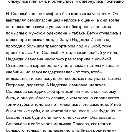
Толкнулись плечами, и оглянулись, и отвернулись поспешно.
Н. Соловьёв после физфака был школьным учителем. Он
выставлял семиклассницам неплохие оценки, а они возле
него нюхали воздух и уносили в обветренных носиках
помыслы о мужском одеколоне и табаке. Ветки стучались в
стекло при порывах дождя. Завуч Надежда Ивановна,
проходя с большим транспортиром под мышкой, тоже
принюхалась. Что Соловьёв методически слабый учитель,
Надежда Ивановна несколько раз говорила с улыбкой.
Слышалось в коридоре, как у него ломают столы и кидают
учебники, но завуч воздерживалась от того, чтобы
подкрасться и распахнуть его дверь, как поступала Наталья
Петровна, директор. А Надежда Ивановна щёлкала
Соловьёва методической критикой, он и не знал, как ему
быть, а она улыбалась двояко, с чем хорошо справляются
тонкие губы, а толстые нет, живописцы это заметили. У неё
были тонкие губы, они исчезали под носом, как будто их не
бывало и как будто они ничего не сказали. Она вызвала
Соловьёва к себе через мальчика Плясова, светлого и
большого, только что привезённого из Китая родителями.