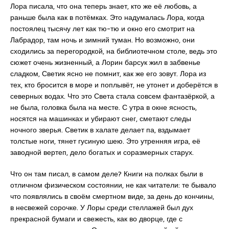
Лора писала, что она теперь знает, кто же её любовь, а
раньше была как в потёмках. Это надумалась Лора, когда
постоялец тысячу лет как тю-тю и окно его смотрит на
Лабрадор, там ночь и зимний туман. Но возможно, они
сходились за перегородкой, на библиотечном столе, ведь это
сюжет очень жизненный, а Лорин барсук жил в забвенье
сладком, Светик ясно не помнит, как же его зовут. Лора из
тех, кто бросится в море и поплывёт, не утонет и доберётся в
северных водах. Что это Света стала совсем фантазёркой, а
не была, головка была на месте. С утра в окне ясность,
носятся на машинках и убирают снег, сметают следы
ночного зверья. Светик в халате делает па, вздымает
толстые ноги, тянет гусиную шею. Это утренняя игра, её
заводной вертеп, дело богатых и соразмерных старух.
Что он там писал, в самом деле? Книги на полках были в
отличном физическом состоянии, не как читатели: те бывало
что появлялись в своём смертном виде, за день до кончины,
в несвежей сорочке. У Лоры среди стеллажей был дух
прекрасной бумаги и свежесть, как во дворце, где с