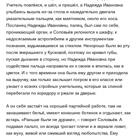
Учитель повлёкся, и шёл, и пришёл, а Надежда Ивановна
улыбаясь вышла из-за стола и назидательно двигала
указательным пальцем, как маятником, около его носа.
Посланец Надежды Ивановны, палец, был сам по себе,
проникающий орган, и Соловьёв уклонился к шкафу, к
недосягаемым астролябиям и другим инструментам
познания, вздымавшимся за стеклом. Нехорошо было во рту
после вчерашнего у Кусковой, поэтому он кривил губы,
пуская дыхание в сторону, но Надежда Ивановна при
содействии пальца направила их к своим и впилась, как в
цветок. И с того времени она была ему другом и приходила
на выручку, как только заслышит погром в его классе или
узнает о кознях стройных учительниц, которые за спиной
перебегали по коридору и ржали за дверью.
А он себя застаёт на хорошей партийной работе, там не
занашивают бельё, имеют конюшню ботинок и отдыхают, как
встарь. «Раньше были не дураки», ‒ говорит Соловьёв. А
подавая пальто, он всегда трогает плечи и в зеркале ловит,
как муху, живой или оживший взгляд любопытства. Ему