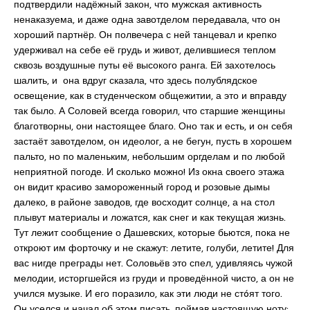
подтвердили надёжный закон, что мужская активность
ненаказуема, и даже одна завотделом передавала, что он
хороший партнёр. Он полвечера с ней танцевал и крепко
удерживал на себе её грудь и живот, делившиеся теплом
сквозь воздушные путы её высокого ранга. Ей захотелось
шалить, и она вдруг сказала, что здесь полублядское
освещение, как в студенческом общежитии, а это и вправду
так было. А Соловей всегда говорил, что старшие женщины
благотворны, они настоящее благо. Оно так и есть, и он себя
застаёт завотделом, он идеолог, а не бегун, пусть в хорошем
пальто, но по маленьким, небольшим оргделам и по любой
неприятной погоде. И сколько можно! Из окна своего этажа
он видит красиво замороженный город и розовые дымы
далеко, в районе заводов, где восходит солнце, а на стол
плывут материалы и ложатся, как снег и как текущая жизнь.
Тут лежит сообщение о Дашевских, которые бьются, пока не
откроют им форточку и не скажут: летите, голуби, летите! Для
вас нигде преграды нет. Соловьёв это спел, удивляясь чужой
мелодии, исторгшейся из груди и проведённой чисто, а он не
учился музыке. И его поразило, как эти люди не стóят того.
Он уселся и начал об этом писать, поймав настоящую ноту: