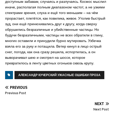
доступным забавам, случаясь и разлучаясь. Космос мыслил
иначе, располагая полным диапазоном частот, а не узкими
спектрами зрения, слуха и ещё того меньшим ‒ на чём
прорастает, плетётся, как повилика, живое. Утолив быстрый
зуд, они ещё принюхивались друг к другу, когда сверху
обрушились безразличные и убийственные частицы. Но
будучи безразличными, частицы не всех обратили в глину,
многих оставили и принудили бурно мутировать. Узбечка
взяла его за руку и потащила. Ветер кинул в лицо острый
снег, погода, как она сразу решила, испортилась, а он
выворачивал шею и смотрел на шоссе, которое
превратилось в ленту цветных огоньков сквозь крупу.
АЛЕКСАНДР КУЧЕРСКИЙ УЖАСНЫЕ ОШИБКИ ПРОЗА
PREVIOUS
Previous Post
NEXT
Next Post