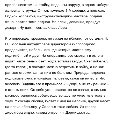
прилёг животом на стойку, подошвы наружу, в одном каблуке
железная стружка. Он как поживает? А хорошо, а неплохо.
Родной коллектив, инструментальщики-мастера, родная
жена, партия тоже родная. Не плачь, девчонка, пройдут
дожди. «Ну да», ‒ согласилась Лора.
Кто пересидел времена, не лазал на яблони, тот остался. Н.
Н. Соловьёв находит себя директором кислородного
предприятия, небольшого, где каждый мастер ему
подчинённый и друг. На оперативке все смотрят в окно и
видят, каков белый свет, когда встали заводы. Снег побелел,
где та копоть, в посадке можно встретить и зайку, а не как
раньше стремиться за ним по болотам. Природа подошла
под самые окна, и узнаёшь человека, каков он ни есть. Что
человек? Видишь его в промысле и нужде, а не как раньше ‒
в стремлении. Он себя уже показал, он не значит, а сильно
распространилось собаководство, другие животные тоже в
ходу. У соседа лисица, гуляет с ней на цепочке, другой несёт
на плече обезьяну, у Соловья тоже собака. Из кресла
директора видно, какова энтропия. Держишься за