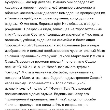
Кучерский – мастер деталей. Именно они определяют
характеры героев и героинь, чьё внешнее выражение и
обаяние косноязычных диалогов немедленно превращает их
в “живых людей”, по которым скучаешь, когда долго не
видишь. “О мягкость Лориных щёк! Их лобзаешь в её день
рождения”. Прекрасны Лида, зевающая на “просветлённые
книги”, нервная Светик с “шершавым язычком” и “жестяным
голоском”, узбечка, сидящая на скамейке и болтающая
“короткой ногой”. Примыкают к этой компании (по манере
изображения и письма) необыкновенно чувствительный Митя
со своей “правильной старухой” Раисой Марковной (“Митя и
Сашка”), время от времени поющий непонятную Сашке
песню: “О-ёй-ёй-ё-о-й”. Незабываемы его туфли в
“сеточку”. Милы и жизненны обе Бэбы, приехавшие на
похороны Мити, и “женское бедро”, подсмотренное Сашкой
через ширму. Вспоминаются и Толя с “женщиной
исключительной полноты” (“Феля и Толя”), с которой
познакомился в доме отдыха. Видишь как наяву его
“прищуренный проницательный глаз”, когда по просьбе
Фели он критикует его стихи, а Феля исправляет,но