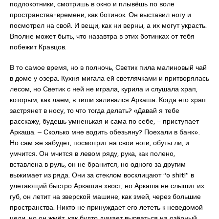
подлокотники, смотришь в окно и плывёшь по воле
пространства-времени, как ботинок. Он выставил ногу и
посмотрел на свой. И вещи, как ни верны, а их могут украсть.
Вполне может быть, что назавтра в этих ботинках от тебя
побежит Кравцов.
В то самое время, но в полночь, Светик пила малиновый чай
в доме у озера. Кухня мигала ей светлячками и притворялась
лесом, но Светик с ней не играла, курила и слушала храп,
которым, как лаем, в тиши заливался Аркаша. Когда его храп
застрянет в носу, то что тогда делать? «Давай я тебе
расскажу, будешь умненькая и сама по себе, ‒ приступает
Аркаша. ‒ Сколько мне водить обезьяну? Поехали в банк».
Но сам же забудет, посмотрит на свои ноги, обуты ли, и
умчится. Он мчится в левом ряду, рука, как полено,
вставлена в руль, он не бранится, но одного за другим
выжимает из ряда. Они за стеклом восклицают “o shit!” в
улетающий быстро Аркашин хвост, но Аркаша не слышит их
губ, он летит на зверской машине, как змей, через большие
пространства. Никто не принуждает его лететь к неведомой
цели, но он жмёт, как будто думает вырваться на озёрный