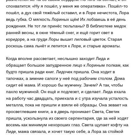
спохватится: «Ну я пошёл, у меня же оперативка». Пошёл-то
пошёл, а дух свой тяжёлый оставил, и в Лоре нечистота, Лора
ведь губка. О мягкость Лориных щёк! Их лобзаешь в её день
рождения. Не тот ли принёс тюльпаны? В библиотеке медок
ранней весны, в окне тёмный снег, и ещё горит свет в
коридоре, а на груди Лоры вышит лиловый цветок. Старая
роскошь сама льнёт и лепится к Лоре, и старые ароматы.
Когда вполне рассветает, неслышно заходит Лида и
обращает большое запудренное лицо к Лориным полкам, как
будто пришла ради книг. Лидочек пришла. Она ходит в
тапочках, а зимние сапоги у неё под рабочим столом. Дома
сидит её мама. И хорошо бы мужчину. Зачем? А так, чтобы
пахло мужчиной. Он ещё и подлезет, и сделает. Лида ехала
на работу час двадцать, приехала и с утра изучала усталость
металла, пока не пришли и взяли её образцы. Она зевает на
просветлевшие книги, а в дверь проникает Света, Светик
пришла, ускользнула из своего серпентария, где за ней ходят
восемь как минимум нехороших глаз. Света щупает кофту на
Лиде, мама связала, и хочет такую себе, а Лора за стойкой