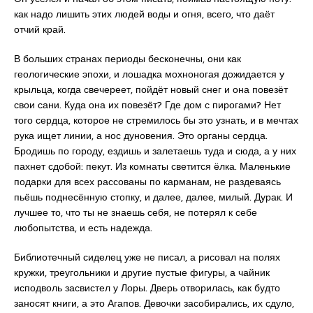
как надо лишить этих людей воды и огня, всего, что даёт
отчий край.
В больших странах периоды бесконечны, они как
геологические эпохи, и лошадка мохноногая дожидается у
крыльца, когда свечереет, пойдёт новый снег и она повезёт
свои сани. Куда она их повезёт? Где дом с пирогами? Нет
того сердца, которое не стремилось бы это узнать, и в мечтах
рука ищет линии, а нос дуновения. Это органы сердца.
Бродишь по городу, ездишь и залетаешь туда и сюда, а у них
пахнет сдобой: пекут. Из комнаты светится ёлка. Маленькие
подарки для всех рассованы по карманам, не раздеваясь
пьёшь поднесённую стопку, и далее, далее, милый. Дурак. И
лучшее то, что ты не знаешь себя, не потерял к себе
любопытства, и есть надежда.
Библиотечный сиделец уже не писал, а рисовал на полях
кружки, треугольники и другие пустые фигуры, а чайник
исподволь засвистел у Лоры. Дверь отворилась, как будто
заносят книги, а это Агапов. Девочки засобирались, их сдуло,