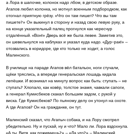
а Лора в шапочке, колонок надо лбом, в детском образе.
Агапов любил колонка, но мотнул военным подбородком, как
отогнал приятную грёзу. «Что он там пишет? Что вы там
пишете?» Он выкинул в сторону и назад свою левую руку, а
на конце указательный палец прогнулся как чересчур
отдалённый. «Вон!» Дверь всё же была левее. Заметив это,
он шевельнулся на каблуках и указал куда надо. «Дур-рак!» ‒
отозвались в коридоре, где кто только не ходит, а голос
Малинского.
В училище на параде Агапов вёл батальон, ноги стучали,
щёки тряслись, а впереди генеральская лошадь кидала
лепёшки. И возникал на минуту вопрос как быть: ступать ‒ не
ступать? Хлопало, как ковёр, толстое знамя, чавкали сапоги,
а генерал Кумисбеков скакал большим задом, с рукой у
виска. Где Кумисбеков? По пьяному делу он утонул на охоте.
А где Агапов? Он на гражданке, он тут.
Малинский сказал, что Агапыч собака, и на Лору смотрел
убедительно. Ну и пускай, ну и что? Мало ли. Лора вздохнула.
«А ты, Витя, как поживаешь?» ‒ «Да что?» ‒ Малинский