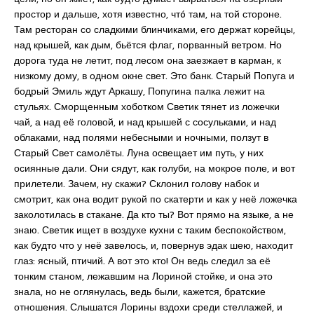
простор и дальше, хотя известно, чтó там, на той стороне.
Там ресторан со сладкими блинчиками, его держат корейцы,
над крышей, как дым, бьётся флаг, порванный ветром. Но
дорога туда не летит, под лесом она заезжает в карман, к
низкому дому, в одном окне свет. Это банк. Старый Попуга и
бодрый Эмиль ждут Аркашу, Попугина палка лежит на
стульях. Сморщенным хоботком Светик тянет из ложечки
чай, а над её головой, и над крышей с сосульками, и над
облаками, над полями небесными и ночными, ползут в
Старый Свет самолёты. Луна освещает им путь, у них
осиянные дали. Они сядут, как голуби, на мокрое поле, и вот
прилетели. Зачем, ну скажи? Склонил голову набок и
смотрит, как она водит рукой по скатерти и как у неё ложечка
заколотилась в стакане. Да кто ты? Вот прямо на языке, а не
знаю. Светик ищет в воздухе кухни с таким беспокойством,
как будто что у неё завелось, и, повернув эдак шею, находит
глаз: ясный, птичий. А вот это кто! Он ведь следил за её
тонким станом, лежавшим на Лориной стойке, и она это
знала, но не оглянулась, ведь были, кажется, братские
отношения. Слышатся Лорины вздохи среди стеллажей, и