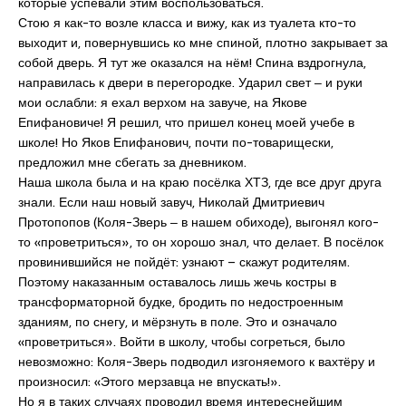
которые успевали этим воспользоваться.
Стою я как-то возле класса и вижу, как из туалета кто-то
выходит и, повернувшись ко мне спиной, плотно закрывает за
собой дверь. Я тут же оказался на нём! Спина вздрогнула,
направилась к двери в перегородке. Ударил свет ‒ и руки
мои ослабли: я ехал верхом на завуче, на Якове
Епифановиче! Я решил, что пришел конец моей учебе в
школе! Но Яков Епифанович, почти по-товарищески,
предложил мне сбегать за дневником.
Наша школа была и на краю посёлка ХТЗ, где все друг друга
знали. Если наш новый завуч, Николай Дмитриевич
Протопопов (Коля-Зверь ‒ в нашем обиходе), выгонял кого-
то «проветриться», то он хорошо знал, что делает. В посёлок
провинившийся не пойдёт: узнают – скажут родителям.
Поэтому наказанным оставалось лишь жечь костры в
трансформаторной будке, бродить по недостроенным
зданиям, по снегу, и мёрзнуть в поле. Это и означало
«проветриться». Войти в школу, чтобы согреться, было
невозможно: Коля-Зверь подводил изгоняемого к вахтёру и
произносил: «Этого мерзавца не впускать!».
Но я в таких случаях проводил время интереснейшим