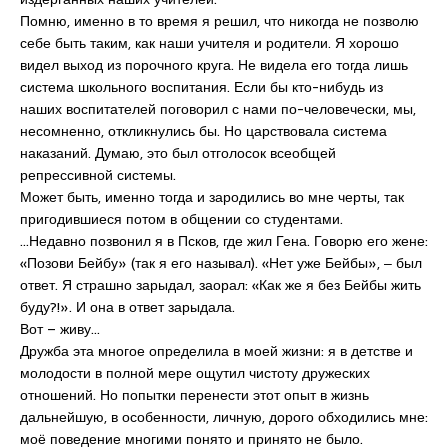
Помню, именно в то время я решил, что никогда не позволю
себе быть таким, как наши учителя и родители. Я хорошо
видел выход из порочного круга. Не видела его тогда лишь
система школьного воспитания. Если бы кто-нибудь из
наших воспитателей поговорил с нами по-человечески, мы,
несомненно, откликнулись бы. Но царствовала система
наказаний. Думаю, это был отголосок всеобщей
репрессивной системы.
Может быть, именно тогда и зародились во мне черты, так
пригодившиеся потом в общении со студентами.
…Недавно позвонил я в Псков, где жил Гена. Говорю его жене:
«Позови Бейбу» (так я его называл). «Нет уже Бейбы», ‒ был
ответ. Я страшно зарыдал, заорал: «Как же я без Бейбы жить
буду?!». И она в ответ зарыдала.
Вот – живу…
Дружба эта многое определила в моей жизни: я в детстве и
молодости в полной мере ощутил чистоту дружеских
отношений. Но попытки перенести этот опыт в жизнь
дальнейшую, в особенности, личную, дорого обходились мне:
моё поведение многими понято и принято не было.