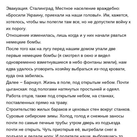
Эвакуация. Сталинград. Местное население враждебно:
«Бросили Украину, приехали на наши головы!». Им, кажется,
хотелось, чтобы мы полегли там все, но не допустили войну к
их порогу.
Отношение изменилась, лишь когда и у них начали рваться
немецкие бомбы.
После того как на лугу перед нашим домом упали две
первые немецкие бомбы (я смотрел в окно и видел
одновременно взметнувшиеся в небо фонтаны земли), нам
едва удалось уговорить хозяйку выбраться из-под кровати,
куда она забилась.
Далее – Барнаул. Жизнь в поле, под открытым небом. Почти
цыганская: под пологами натянутых простыней и одеял.
Работа отцов, также под открытым небом, на станках,
поставленных прямо на траву.
Строительство жилых бараков и цеховых стен вокруг станков.
Суровые сибирские зимы. Холод, голод и снежные заносы
почти по самые печные трубы: утром дверь из подъезда
почти не открыть. Чуть приоткрыв её, выгребали снег в
подъезд и делали нору. И родители наши, выбравшись то