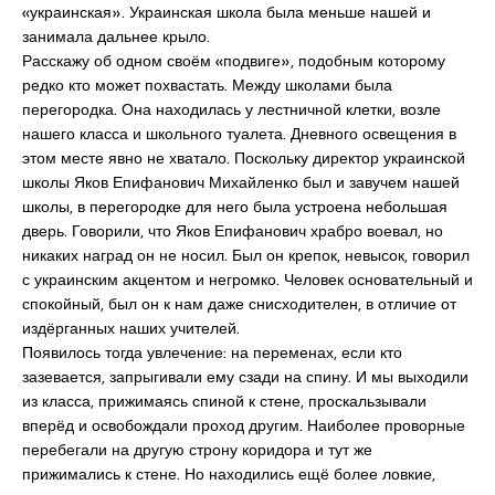
«украинская». Украинская школа была меньше нашей и
занимала дальнее крыло.
Расскажу об одном своём «подвиге», подобным которому
редко кто может похвастать. Между школами была
перегородка. Она находилась у лестничной клетки, возле
нашего класса и школьного туалета. Дневного освещения в
этом месте явно не хватало. Поскольку директор украинской
школы Яков Епифанович Михайленко был и завучем нашей
школы, в перегородке для него была устроена небольшая
дверь. Говорили, что Яков Епифанович храбро воевал, но
никаких наград он не носил. Был он крепок, невысок, говорил
с украинским акцентом и негромко. Человек основательный и
спокойный, был он к нам даже снисходителен, в отличие от
издёрганных наших учителей.
Появилось тогда увлечение: на переменах, если кто
зазевается, запрыгивали ему сзади на спину. И мы выходили
из класса, прижимаясь спиной к стене, проскальзывали
вперёд и освобождали проход другим. Наиболее проворные
перебегали на другую строну коридора и тут же
прижимались к стене. Но находились ещё более ловкие,