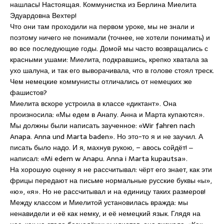
нашлась! Настоящая. Коммунистка из Берлина Миелита
Эдуардовна Вехтер!
Что они там проходили на первом уроке, мы не знали и
поэтому ничего не понимали (точнее, не хотели понимать) и
во все последующие годы. Домой мы часто возвращались с
красными ушами: Миелита, подкравшись, крепко хватала за
ухо шалуна, и так его выворачивала, что в голове стоял треск.
Чем немецкие коммунисты отличались от немецких же
фашистов?
Миелита вскоре устроила в классе «диктант». Она
произносила: «Мы едем в Анапу. Анна и Марта купаются».
Мы должны были написать заученное: «Wir fahren nach
Anapa. Anna und Marta baden». Но это-то я и не заучил. А
писать было надо. И я, махнув рукою, – авось сойдёт! ‒
написал: «Mi edem w Anapu. Anna i Marta kupautsa».
На хорошую оценку я не рассчитывал: чёрт его знает, как эти
фрицы передают на письме нормальные русские буквы «ы»,
«ю», «я». Но не рассчитывал и на единицу таких размеров!
Между классом и Миелитой установилась вражда: мы
ненавидели и её как немку, и её немецкий язык. Глядя на