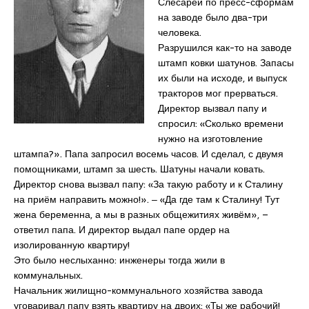
Слесарей по пресс-сформам
на заводе было два-три
человека.
Разрушился как-то на заводе
штамп ковки шатунов. Запасы
их были на исходе, и выпуск
тракторов мог прерваться.
Директор вызвал папу и
спросил: «Сколько времени
нужно на изготовление
штампа?». Папа запросил восемь часов. И сделал, с двумя
помощниками, штамп за шесть. Шатуны начали ковать.
Директор снова вызвал папу: «За такую работу и к Сталину
на приём направить можно!». ‒ «Да где там к Сталину! Тут
жена беременна, а мы в разных общежитиях живём», –
ответил папа. И директор выдал папе ордер на
изолированную квартиру!
Это было неслыханно: инженеры тогда жили в
коммунальных.
Начальник жилищно-коммунального хозяйства завода
уговаривал папу взять квартиру на двоих: «Ты же рабочий!