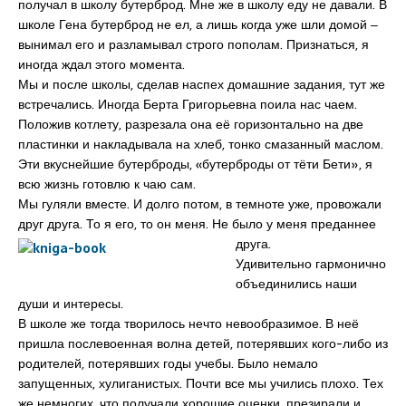
получал в школу бутерброд. Мне же в школу еду не давали. В
школе Гена бутерброд не ел, а лишь когда уже шли домой ‒
вынимал его и разламывал строго пополам. Признаться, я
иногда ждал этого момента.
Мы и после школы, сделав наспех домашние задания, тут же
встречались. Иногда Берта Григорьевна поила нас чаем.
Положив котлету, разрезала она её горизонтально на две
пластинки и накладывала на хлеб, тонко смазанный маслом.
Эти вкуснейшие бутерброды, «бутерброды от тёти Бети», я
всю жизнь готовлю к чаю сам.
Мы гуляли вместе. И долго потом, в темноте уже, провожали
друг друга. То я его, то он меня. Не было у меня преданнее
друга.
Удивительно гармонично
объединились наши
души и интересы.
В школе же тогда творилось нечто невообразимое. В неё
пришла послевоенная волна детей, потерявших кого-либо из
родителей, потерявших годы учебы. Было немало
запущенных, хулиганистых. Почти все мы учились плохо. Тех
же немногих, что получали хорошие оценки, презирали и,