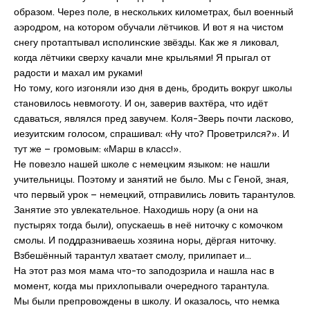
образом. Через поле, в нескольких километрах, был военный
аэродром, на котором обучали лётчиков. И вот я на чистом
снегу протаптывал исполинские звёзды. Как же я ликовал,
когда лётчики сверху качали мне крыльями! Я прыгал от
радости и махал им руками!
Но тому, кого изгоняли изо дня в день, бродить вокруг школы
становилось невмоготу. И он, заверив вахтёра, что идёт
сдаваться, являлся пред завучем. Коля-Зверь почти ласково,
иезуитским голосом, спрашивал: «Ну что? Проветрился?». И
тут же – громовым: «Марш в класс!».
Не повезло нашей школе с немецким языком: не нашли
учительницы. Поэтому и занятий не было. Мы с Геной, зная,
что первый урок – немецкий, отправились ловить тарантулов.
Занятие это увлекательное. Находишь нору (а они на
пустырях тогда были), опускаешь в неё ниточку с комочком
смолы. И поддразниваешь хозяина норы, дёргая ниточку.
Взбешённый тарантул хватает смолу, прилипает и…
На этот раз моя мама что-то заподозрила и нашла нас в
момент, когда мы прихлопывали очередного тарантула.
Мы были препровождены в школу. И оказалось, что немка