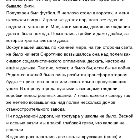
бывало, били.
Популярен был футбол. Я неплохо стоял в воротах, и меня
включали в игры. Играли же до тех пор, пока все едва не
падали от усталости. Мне, как и многим, домашние задания
делать было некогда. Посыпались тройки и даже двойки, за
которые крепко влетало дома.
Вокруг нашей школы, по крайней мере, на три стороны света,
не было ничего! Сиротливо возвышалось она над полем как
символ социалистического оптимизма: дескать, настроим
ещё и дальше. Так оно, может, и было бы, если бы не война.
Рядом со школой была лишь разбитая трансформаторная
будка – приют изгнанных или сознательно пропускающих
уроки. В сторону города пустыми глазницами глядели
коробки недостроенных зданий. И лишь далеко к северу так
же нелепо возвышались над полем несколько домов
станкостроительного завода.
Ни подъездной дороги, ни тротуара у школы не было. Весной
и осенью вязли мы в такой глубокой грязи, что калоши не
спасали.
В здании располагались две школы: «русская» (наша) и