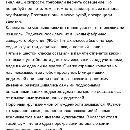
знал наши хитрости, требовали вернуть освещение. Но
попробуй под потолком, в темноте, выковырять из патрона
эту бумажку! Поэтому и они, махнув рукой, прекращали
занятия.
Классы наши уменьшались: кто плохо учился, того исключали
из школы. Родители посылали их в школы фабрично-
заводского обучения (ФЗО). Пятых классов было четыре,
седьмых уже три, девятых – два, а десятый ‒ один.
Пятый и шестой классы оставили в памяти отпечаток какой-
то тоски и угнетённости даже: мы издевались над учителями,
видя в них едва ли не врагов. Они же страшно кричали на
нас, наказывали за любой проступок. В лице наших
родителей они видели надёжных союзников, поэтому
дневники разукрашивались самыми подробными
описаниями наших подвигов. Дома нам крепко доставалось
от измученных жизнью наших родителей.
Порочный круг взаимной отчуждённости замыкался. Жуткое
то, мрачное время, полное страха наказания! И время
вселившегося в нас дьявола хулиганства. В классах стоял
такой шум, что его едва перекрывали истошные крики
издёрганных наших учителей.