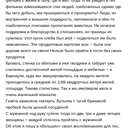
фильма о жизни в тылу, где и жил тогда. Я не увидел в тех
фильмах изменившихся глаз людей, озабоченных одним: где
бы чего добыть, как прокормиться и прокормить? Люди, их
внутренняя и внешняя поджарость, напоминали в чём-то
озабоченных поисками пропитания животных. Не исчезли
поддержка и благородство в отношениях, но границы их
сузились: этот кусок хлеба был мой – поделиться им было
невозможно. Эти продуктовые карточки мои – были они
дороже всего на свете! Нельзя было прийти в гости без своих
продуктов.
Кровать, стенка со вбитыми в неё гвоздями и табурет уже
считались достаточной жилой площадью и мебелью – в
Барнауле, куда мы эвакуировались, на каждого жителя
приходилось в среднем по 2,08 квадратных метра жилой
площади. Такова статистика. Так и мы вчетвером жили в
очень маленькой комнатке.
Газета заменяла скатерть. Бутылка с тугой бумажной
пробкой была ценной посудиной.
С мужчиной под руку гуляло тогда по две, три и даже четыре
женщины – каждой хотелось пройтись с мужчиной!
Об этом я пишу в «больших» своих воспоминаниях для тех,