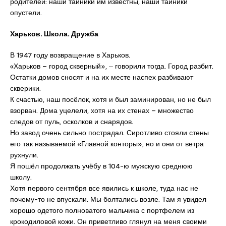
родителей: наши тайники им известны, наши тайники
опустели.
Харьков. Школа. Дружба
В 1947 году возвращение в Харьков.
«Харьков – город скверный», ‒ говорили тогда. Город разбит.
Остатки домов сносят и на их месте наспех разбивают
скверики.
К счастью, наш посёлок, хотя и был заминирован, но не был
взорван. Дома уцелели, хотя на их стенах – множество
следов от пуль, осколков и снарядов.
Но завод очень сильно пострадал. Сиротливо стояли стены
его так называемой «Главной конторы», но и они от ветра
рухнули.
Я пошёл продолжать учёбу в 104-ю мужскую среднюю
школу.
Хотя первого сентября все явились к школе, туда нас не
почему-то не впускали. Мы болтались возле. Там я увидел
хорошо одетого полноватого мальчика с портфелем из
крокодиловой кожи. Он приветливо глянул на меня своими