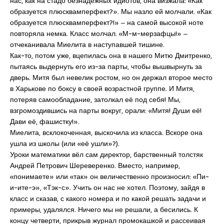
нас, как на стадо безнадёжных идиотов, она визжала: «Как
образуется плюсквамперфект?». Мы назло ей молчали. «Как
образуется плюсквамперфект?!» ‒ на самой высокой ноте
повторяла немка. Класс молчал. «М-м-мерзафцы!» ‒
отчеканивала Миелита в наступавшей тишине.
Как-то, потом уже, вцепилась она в нашего Митю Дмитренко,
пытаясь выдернуть его из-за парты, чтобы вышвырнуть за
дверь. Митя был невелик ростом, но он держал второе место
в Харькове по боксу в своей возрастной группе. И Митя,
потеряв самообладание, затолкал её под себя! Мы,
взгромоздившись на парты вокруг, орали: «Митя! Души её!
Дави её, фашистку!».
Миелита, всклокоченная, выскочила из класса. Вскоре она
ушла из школы (или «её ушли»?).
Уроки математики вёл сам директор, барственный толстяк
Андрей Петрович Шереверенко. Вместо, например,
«понимаете» или «так» он величественно произносил: «Пи-
и-ите-э», «Тэк-с». Учить он нас не хотел. Поэтому, зайдя в
класс и сказав, с какого номера и по какой решать задачи и
примеры, удалялся. Ничего мы не решали, а бесились. К
концу четверти, прикрыв журнал промокашкой и рассеивая