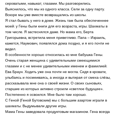
сероватыми, навыкат, глазами. Мы разговорились.
Выяснилось, что мы из одного класса. Сели за одну парту.
Вскоре мы уже вместе возвращались из школы.
Я стал бывать у него в доме. Жизнь там была обеспеченнее
моей: у Гены были книги для его возраста, игры. Шахматы в
том числе. Я застеснялся даже. Но мама его, Берта
Григорьевна, встретила меня приветливо. Папа ‒ Израиль,
кажется, Наумович, появлялся дома поздно, и я его почти не
видел.
В особенности хорошо относилась ко мне бабушка Гены.
Очень старая женщина с удивительными смеющимися
глазами и с не менее удивительными именем и фамилией:
Ева Браун. Ходить уже она почти не могла. Сидя в кровати,
улыбаясь и посмеиваясь, а иногда и вытирая от смеха слёзы,
рассказывала мне она о своей жизни. О своих сыновьях,
старшие из которых активно строили «светлое будущее».
Постепенно я освоился. Мне было там хорошо.
С Геной (Геной Бутовским) мы с большим азартом играли в
шахматы. Выдумывали другие игры.
Мама Гены заведовала продуктовым магазином. Гена всегда