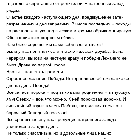
тщательно спрятанные от родителей, – патронный завод
рядом.
Счастье каждого наступающего дня: предвкушение затей
разрешённых и дел запретных. В числе последних – походы
на расположенную под высоким и крутым обрывом широкую
Обь с песчаным островом вблизи.
Нам было хорошо: мы сами себя воспитывали!
Были у нас понятия чести и мальчишеской дружбы. Была
иерархия: вызови на честную драку и победи! Лежачего не
бьют. Драка до первой крови.
Нравы – под стать времени.
Страстное желание Победы. Нетерпеливое её ожидание со
дня на день. Победа!
Все запасы пороха – под взглядами родителей – в глубокую
яму! Сверху – всё, что можно. К ней пороховая дорожка. И
сильнейший взрыв в честь Победы, потрясший весь наш
барачный Западный поселок!
Вся хранившаяся у нас продукция патронного завода
уничтожена за один день.
Не только счастливые, но и довольные лица наших