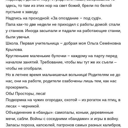
здесь, то там из этих нор на свет божий, брели по белой
пустыне к заводу.
Надпись на проходной: «За опоздание – под суд!».
Папа как-то две недели не приходил с работы домой: спали
у станков. Иногда засыпали и падали на работающие станки,
были увечья.
Школа. Первая учительница – добрая моя Ольга Семёновна
Крылова.
Кругленькие маленькие булочки – каждому на парту перед
началом занятий. Требование, чтобы мы тут же их съели ‒
чтобы не отобрали.
Но в летнее время мальчишечья вольница! Родителям не до
нас, они на работе, родители озабочены лишь тем, как нас
прокормить.
Обь! Просторы, леса!
Подкормка на чужих огородах, охотой ‒ из рогаток на птиц, в
лесах – черникой.
Объединение в «банды»: самопалы, коньки, деревянные
мечи, сабли. Войны с соседними «бандами» и игры в войну.
Запасы пороха, капсюлей, патронов самых разных калибров,