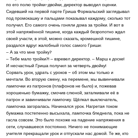
по его полю тройки-двойки, директор выводил оценки.
Сидевший на первой парте Гриша Формальский заглядывал
под промокашку и пальцами показывал каждому, сколько тот
получил. Его самого очень гоняли дома за тройки. И вот в
этой напряжённой тишине, когда каждый безропотно ждал
своей участи, в этой, можно сказать, кромешной тишине,
раздался вдруг жалобный голос самого Гриши:
‒ А за что мне тройку?
‒ Тебе мало тройки?! ‒ взревел директор. ‒ Марш к доске!
И несчастный Гриша получил за четверть двойку!
Сорвать урок, удрать с уроков – об этом мы только и
мечтали. Во вторую смену, на перемене, мы вывинчивали
лампочки из патронов (плафонов не было) и, пожевав
хорошенько бумажку, смочив слюной, заталкивали её в
патрон и завинчивали лампочку. Щёлкал выключатель,
лампочка загоралась. Начинался урок. Нагретая током
бумажка постепенно высыхала, лампочка бледнела, пока не
гасла совсем. Это было похоже на падение напряжения в
сети, случавшееся постоянно. Ничего не понимающие
учителя прекращали урок и отпускали нас домой. Те же, кто