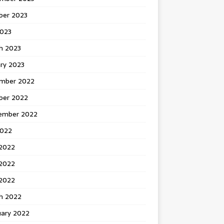
ber 2023
2023
h 2023
ry 2023
mber 2022
ber 2022
ember 2022
2022
 2022
2022
 2022
h 2022
uary 2022