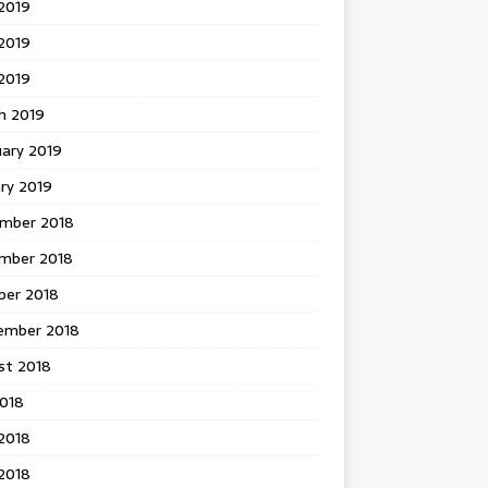
2019
2019
 2019
h 2019
uary 2019
ry 2019
mber 2018
mber 2018
ber 2018
ember 2018
st 2018
2018
2018
2018