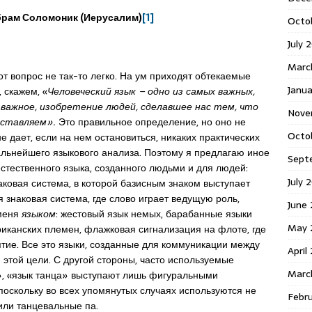
рам Соломоник (Иерусалим)
[1]
Octo
July 
Marc
от вопрос не так-то легко. На ум приходят обтекаемые
Janua
 скажем, «
Человеческий язык – одно из самых важных,
 важное, изобретение людей, сделавшее нас тем, что
Nove
дставляем».
Это правильное определение, но оно не
Octo
е дает, если на нем остановиться, никаких практических
альнейшего языкового анализа. Поэтому я предлагаю иное
Sept
стественного языка, созданного людьми и для людей:
July 
аковая система, в которой базисным знаком выступает
я знаковая система, где слово играет ведущую роль,
June
 меня
языком
: жестовый язык немых, барабанные языки
May 
иканских племен, флажковая сигнализация на флоте, где
ятие. Все это языки, созданные для коммуникации между
April
этой цели. С другой стороны, часто используемые
Marc
и», «язык танца» выступают лишь фигуральными
оскольку во всех упомянутых случаях используются не
Febr
 или танцевальные па.