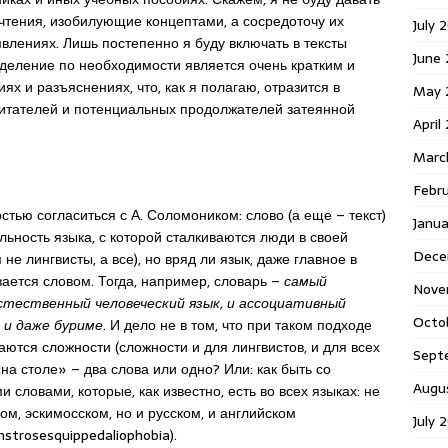
чтения, изобилующие концептами, а сосредоточу их
July 
влениях. Лишь постепенно я буду включать в тексты
June
деление по необходимости является очень кратким и
 и разъяснениях, что, как я полагаю, отразится в
May 
читателей и потенциальных продолжателей затеянной
April
Marc
Febr
стью согласиться с А. Соломоником: слово (а еще – текст)
Janu
льность языка, с которой сталкиваются люди в своей
Dece
 не лингвисты, а все), но вряд ли язык, даже главное в
ается словом. Тогда, например, словарь –
самый
Nove
тественный человеческий язык, и ассоциативный
Octo
 и даже буриме
. И дело не в том, что при таком подходе
аются сложности (сложности и для лингвистов, и для всех
Sept
«на столе» – два слова или одно? Или: как быть со
Augu
 словами, которые, как известно, есть во всех языках: не
ком, эскимосском, но и русском, и английском
July 
strosesquippedaliophobia).