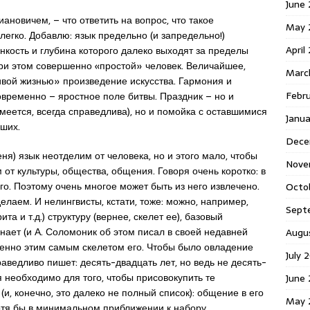
June 
новичем, – что ответить на вопрос, что такое
May 
легко. Добавлю: язык предельно (и запредельно!)
April
онкость и глубина которого далеко выходят за пределы
при этом совершенно «простой» человек. Величайшее,
Marc
ой жизнью» произведение искусства. Гармония и
Febr
временно – яростное поле битвы. Праздник – но и
меется, всегда справедлива), но и помойка с оставшимися
Janua
ших.
Dece
ня) язык неотделим от человека, но и этого мало, чтобы
Nove
от культуры, общества, общения. Говоря очень коротко: в
го. Поэтому очень многое может быть из него извлечено.
Octo
елаем. И нелингвисты, кстати, тоже: можно, например,
Sept
ита и т.д.) структуру (вернее, скелет ее), базовый
знает (и А. Соломоник об этом писал в своей недавней
Augu
именно этим самым скелетом его. Чтобы было овладение
July 
аведливо пишет: десять-двадцать лет, но ведь не десять-
я необходимо для того, чтобы присовокупить те
June 
и, конечно, это далеко не полный список): общение в его
May 
отя бы в минимальном приближении к набору