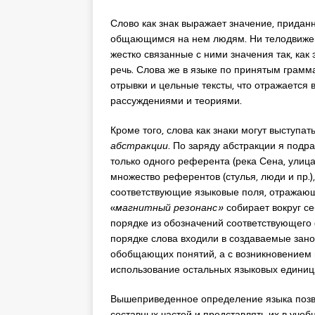
Слово как знак выражает значение, придан
общающимся на нем людям. Ни телодвижени
жестко связанные с ними значения так, как 
речь. Слова же в языке по принятым грам
отрывки и цельные тексты, что отражается
рассуждениями и теориями.
Кроме того, слова как знаки могут выступа
абстракции
. По заряду абстракции я подр
только одного референта (река Сена, улица
множество референтов (стулья, люди и пр.)
соответствующие языковые поля, отражающи
«
магнитный резонанс»
собирает вокруг с
порядке из обозначений соответствующего 
порядке слова входили в создаваемые занов
обобщающих понятий, а с возникновением 
использование остальных языковых единиц
Вышеприведенное определение языка позво
составных частей и представлять их в учеб