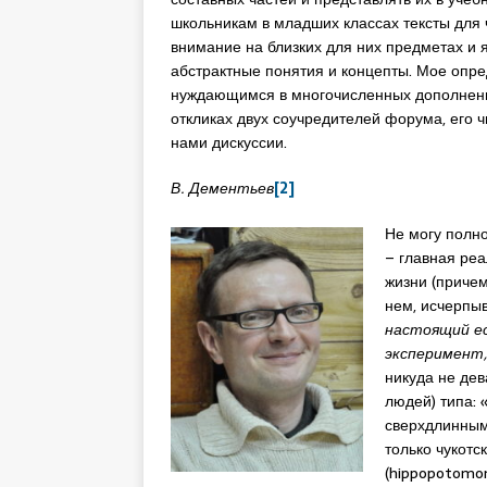
школьникам в младших классах тексты для 
внимание на близких для них предметах и я
абстрактные понятия и концепты. Мое опре
нуждающимся в многочисленных дополнениях
откликах двух соучредителей форума, его 
нами дискуссии.
В. Дементьев
[2]
Не могу полно
– главная реа
жизни (причем
нем, исчерпыв
настоящий ес
эксперимент,
никуда не дев
людей) типа: 
сверхдлинными
только чукотс
(hippopotomon