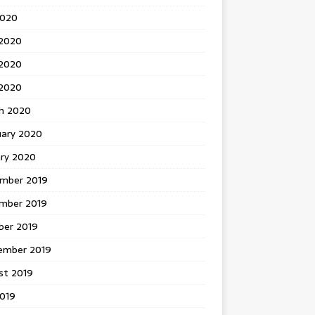
2020
 2020
2020
 2020
h 2020
uary 2020
ary 2020
mber 2019
mber 2019
ber 2019
ember 2019
st 2019
2019