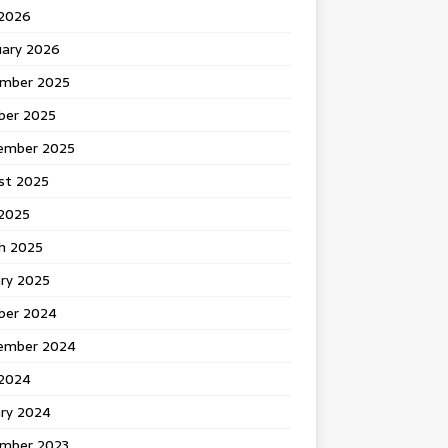
 2026
uary 2026
mber 2025
ber 2025
ember 2025
st 2025
2025
h 2025
ary 2025
ber 2024
ember 2024
2024
ary 2024
mber 2023