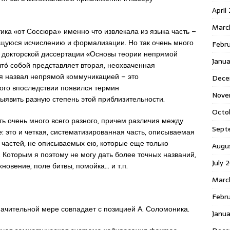
April
Marc
ка «от Соссюра» именно что извлекала из языка часть –
щуюся исчислению и формализации. Но так очень много
Febr
й докторской диссертации «Основы теории непрямой
Janua
чтó собой представляет вторая, неохваченная
 я назвал непрямой коммуникацией – это
Dece
рого впоследствии появился термин
Nove
выявить разную степень этой приблизительности.
Octo
сть очень много всего разного, причем различия между
Sept
: это и четкая, систематизированная часть, описываемая
х частей, не описываемых ею, которые еще только
Augu
. Которым я поэтому не могу дать более точных названий,
July 
хновение, поле битвы, помойка… и т.п.
Marc
Febru
начительной мере совпадает с позицией А. Соломоника.
Janua