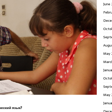
June
Febr
Dece
Octo
Sept
Augu
May 
Marc
Janu
Octo
Sept
May 
Janu
ческий язык?
Dece