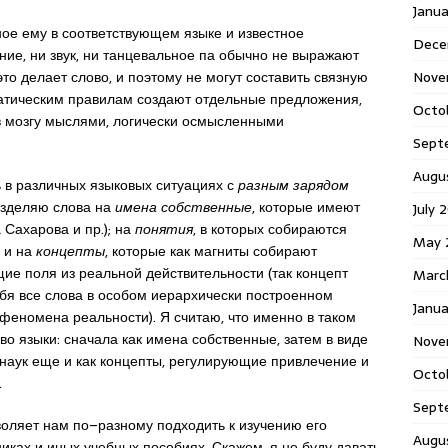
Janu
ное ему в соответствующем языке и известное
Dece
е, ни звук, ни танцевальное па обычно не выражают
это делает слово, и поэтому не могут составить связную
Nove
матическим правилам создают отдельные предложения,
Octo
 в мозгу мыслями, логически осмысленными
Sept
Augu
ть в различных языковых ситуациях с
разным зарядом
азделяю слова на
имена собственные
, которые имеют
July 
 Сахарова и пр.); на
понятия
, в которых собираются
May 
, и на
концепты
, которые как магниты собирают
е поля из реальной действительности (так концепт
Marc
ебя все слова в особом иерархически построенном
Janua
феномена реальности). Я считаю, что именно в таком
о языки: сначала как имена собственные, затем в виде
Nove
наук еще и как концепты, регулирующие привлечение и
Octo
.
Sept
ляет нам по–разному подходить к изучению его
Augu
никах и иных учебных пособиях. Скажем, я не буду давать