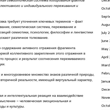
жная семиотическая система кодирования фактов
Dece
ллективного и индивидуального переживания и
Octo
Sept
вка требует уточнения ключевых терминов – факт
Augu
ование, семиотическая система, переживание и
озиций семиотики, психологии, философии и лингвистики
July 
ускают различное толкование.
June 
то содержание активного отражения фрагмента
May 
ормой коллективного закрепления этого отражения в
April
это процесс и результат соотнесения переживаемого
ии.
Marc
Febr
 и многоуровневое множество знаков различной природы,
 вторичной реальности, имеющей виртуальный характер,
Janua
Dece
я и интеллектуальная реакция на взаимодействие
Nove
смысление – человеческая эмоциональная и
Octo
ды и культуры.