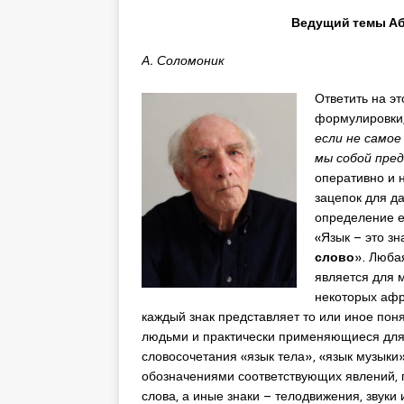
Ведущий темы Аб
А. Соломоник
Ответить на эт
формулировки,
если не самое
мы собой пре
оперативно и н
зацепок для д
определение е
«Язык – это зн
слово
». Люба
является для
некоторых афр
каждый знак представляет то или иное пон
людьми и практически применяющиеся для 
словосочетания «язык тела», «язык музык
обозначениями соответствующих явлений, п
слова, а иные знаки – телодвижения, звуки