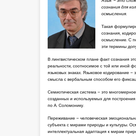
Язык – это сло
сознания для ко
осмысления
.
Такая формулиро
сознания, кодир
осмысление. С п
эти термины доп
В лингвистическом плане факт сознания э
реальности, соотносимое с той или иной ф
языковых знаках. Языковое кодирование – 
смысла с вербальным способом его фиксац
Семиотическая система – это многомерное
созданных и используемых для построения
по А. Соломонику.
Переживание – человеческая эмоциональна
субъекта с мирами природы и культуры. О
интеллектуальная адаптация к мирам приро