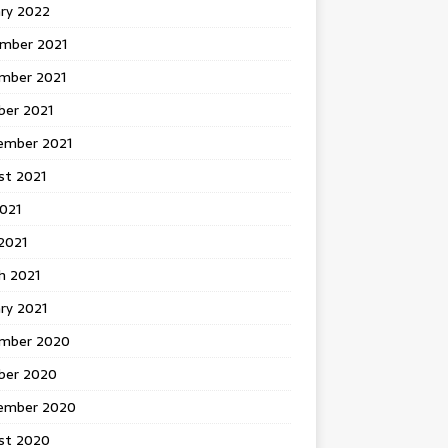
ary 2022
mber 2021
mber 2021
ber 2021
ember 2021
st 2021
2021
2021
h 2021
ry 2021
mber 2020
ber 2020
ember 2020
st 2020