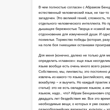
В чем полностью согласен с Абрамом Бенциа
естественный человеческий язык, не так-то 
загадочен. Это великий гений, сложность, т
отдельного человеческого интеллекта. Но 
дышащее бережностью Творца и «самой жив
отдохновение для измученной души. И одно
похмелье. Торжество победы (которая, разу
на поле боя гниющими останками проиграв
Для меня (конечно, далеко не только для ме
определить «главное»: еще язык неотделим 
языке вообще есть очень много всего разно
Собственно, мы, лингвисты, это постоянно д
извлечь из какого-то языка (английского, ивр
вокабуляр – и выучить. Но каждый практик 
статье): это не есть овладение языком, а 
языком, надо… что? Абрам Бенцианович спр
двадцать лет бездействия же. Все это врем
необходимые вещи, о которых я уже сказал (
разнообразнейших вариантах, культуру – х