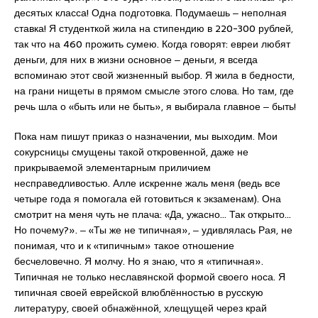
десятых класса! Одна подготовка. Подумаешь ‒ неполная
ставка! Я студенткой жила на стипендию в 220-300 рублей,
так что на 460 прожить сумею. Когда говорят: евреи любят
деньги, для них в жизни основное ‒ деньги, я всегда
вспоминаю этот свой жизненный выбор. Я жила в бедности,
на грани нищеты в прямом смысле этого слова. Но там, где
речь шла о «быть или не быть», я выбирала главное ‒ быть!
Пока нам пишут приказ о назначении, мы выходим. Мои
сокурсницы смущены такой откровенной, даже не
прикрываемой элементарным приличием
несправедливостью. Алле искренне жаль меня (ведь все
четыре года я помогала ей готовиться к экзаменам). Она
смотрит на меня чуть не плача: «Да, ужасно… Так открыто…
Но почему?». ‒ «Ты же не типичная», ‒ удивлялась Рая, не
понимая, что и к «типичным» такое отношение
бесчеловечно. Я молчу. Но я знаю, что я «типичная».
Типичная не только неславянской формой своего носа. Я
типичная своей еврейской влюблённостью в русскую
литературу, своей обнажённой, хлещущей через край