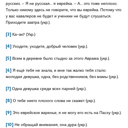
русских. ‒ Я не русская… я еврейка. ‒ А… это тоже неплохо.
Только никому здесь не говорите, что вы еврейка. Потому что
у вас кавалеров не будет и ученики не будут слушаться.
Приходите завтра (укр.).
[3]
Ка-ак? (Укр.)
[4]
Уходите, уходите, добрый человек (укр.).
[5]
Всем в деревне было стыдно за этого Аврама (укр.).
[6]
Я ещё тебя не знала, и мне так жалко тебя стало:
молодая девушка, одна, без родственников, без мамы (укр.).
[7]
Одна девушка среди всех парней (укр.).
[8]
О тебе никто плохого слова не скажет (укр.).
[9]
Это еврейское варенье, я не могу его есть на Пасху (укр.).
[10]
Не обращай внимания, она дура (укр.).