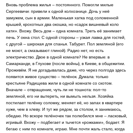
Вновь проблема жилья ‒ постоянного. Помогли милые
Сергеевичи: привели к одной колхознице. Дочь у неё
замужем, сын в армии. Маленькая хатка под соломенной
крышей, крохотных два окошка, но «садок вишневый коло
хати». Вхожу. Весь дом ‒ одна комната. Треть её занимает
печь. У окна стол. С одной стороны ‒ узкая лавка для гостей,
с другой ‒ широкая для спанья. Табурет. Пол земляной (его
не моют, а смазывают глиной). Радио нет, но есть
электричество. Двое в одной комнате? Не впервые: в
Самарканде, в Глухове (после войны), в Киеве, в общежитии.
Проживём. Я не догадывалась даже, что через полгода здесь
появится живое существо ‒ телёнок. Думала: только
крестьяне Радищева жили в одной комнате со скотом.
Вначале ‒ отвращение, чуть ли не тошнота: пол-то
земляной, его ни вытереть, ни вымыть нельзя. Хозяйка
постилает телёнку соломку, меняет её, но запах в квартире
хуже, чем в хлеву. И тут же рядом, за столом, я занимаюсь,
обедаю. Но вскоре телёночек так полюбился мне ‒ ласковый,
игривый. Вхожу ‒ подбегает и тычется «рожками», бодает. Я
бегаю с ним по комнате, играю. Мне почти жаль стало, когда