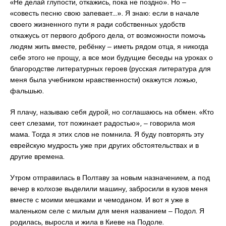
«Не делай глупости, откажись, пока не поздно». Но ‒
«совесть песню свою запевает…». Я знаю: если в начале
своего жизненного пути я ради собственных удобств
откажусь от первого доброго дела, от возможности помочь
людям жить вместе, ребёнку ‒ иметь рядом отца, я никогда
себе этого не прощу, а все мои будущие беседы на уроках о
благородстве литературных героев (русская литература для
меня была учебником нравственности) окажутся ложью,
фальшью.
Я плачу, называю себя дурой, но соглашаюсь на обмен. «Кто
сеет слезами, тот пожинает радостью», ‒ говорила моя
мама. Тогда я этих слов не помнила. Я буду повторять эту
еврейскую мудрость уже при других обстоятельствах и в
другие времена.
Утром отправилась в Полтаву за новым назначением, а под
вечер в колхозе выделили машину, забросили в кузов меня
вместе с моими мешками и чемоданом. И вот я уже в
маленьком селе с милым для меня названием ‒ Подол. Я
родилась, выросла и жила в Киеве на Подоле.