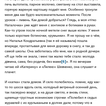
печь вытопила, парное молочко, сметанку на стол выставила,
горячую жареную картошку подаёт мне. Особенно тронули
меня два как будто малозначительных момента. После
уроков ‒ ливень. Как домой добраться? Глядь, а моя «тітко
Наталочка» уже ждёт меня с зонтиком и ботиками в руках.
Как-то утром после ночной метели снег выше колен. У меня
только короткие ботиночки, «румынки». Я не прошу ни о чём,
но Наталья Кондратьевна (так я её называла) пошла
впереди, протаптывая для меня дорожку в снегу, и так до
самой школы. Она заботилась обо мне, как о родной дочери.
«Я ще тебе не знала, і мені так жалко тебе стало: молода
дівчина, сама, без родичів, без мами
[6]
». Я по вечерам
читаю ей «Катерину» и «Лилею» Шевченко, она слушает и
плачет.
И «хатка» стала домом. И село полюбилось: помню, иду как-
то по шоссе вдоль села, холодный ветреный осенний день,
так пасмурно вокруг, а на душе светло, и вновь стихи,
щемяще-грустные есенинские строчки: «Полюбил я седых
журавлей с их курлыканьем в долгие дали, потому что в