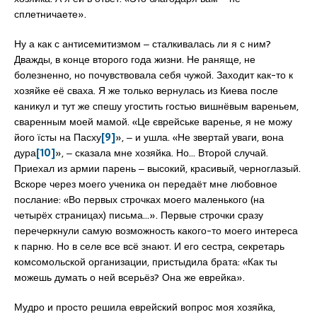
сплетничаете».
Ну а как с антисемитизмом ‒ сталкивалась ли я с ним?
Дважды, в конце второго года жизни. Не раняще, не
болезненно, но почувствовала себя чужой. Заходит как-то к
хозяйке её сваха. Я же только вернулась из Киева после
каникул и тут же спешу угостить гостью вишнёвым вареньем,
сваренным моей мамой. «Це єврейське варенье, я не можу
його їсты на Пасху
[9]
», ‒ и ушла. «Не звертай уваги, вона
дура
[10]
», ‒ сказала мне хозяйка. Но… Второй случай.
Приехал из армии парень ‒ высокий, красивый, черноглазый.
Вскоре через моего ученика он передаёт мне любовное
послание: «Во первых строчках моего маленького (на
четырёх страницах) письма…». Первые строчки сразу
перечеркнули самую возможность какого-то моего интереса
к парню. Но в селе все всё знают. И его сестра, секретарь
комсомольской организации, пристыдила брата: «Как ты
можешь думать о ней всерьёз? Она же еврейка».
Мудро и просто решила еврейский вопрос моя хозяйка,