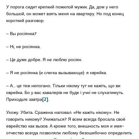
У порога сидит крепкий пожилой мужик. Да, дом у него
большой, он может взять меня на квартиру. Но под конец
короткий разговор:
‒ Вы росіянка?
‒ Ні, не росіянка.
‒ Це дуже добре. Я не люблю росіян.
‒ Я не росіянка (и слегка вызывающе): я єврейка.
‒ А… це теж непогано. Тільки нікому тут не кажіть, що ви
єврейка. Бо у вас кавалерів не буде і учні не слухатимуть.
Приходьте завтра
[2]
.
Ухожу. Убита. Сражена наповал. «Не кажіть нікому». Не
говорить никому? Унижаться? Я всем всегда бросала своё
еврейство как вызов. А кроме того, внешность моя и имя-
отчество всегда позволяли любому безошибочно определить