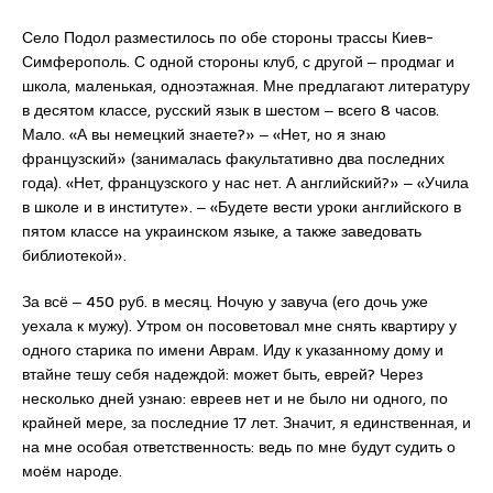
Село Подол разместилось по обе стороны трассы Киев-
Симферополь. С одной стороны клуб, с другой ‒ продмаг и
школа, маленькая, одноэтажная. Мне предлагают литературу
в десятом классе, русский язык в шестом ‒ всего 8 часов.
Мало. «А вы немецкий знаете?» ‒ «Нет, но я знаю
французский» (занималась факультативно два последних
года). «Нет, французского у нас нет. А английский?» ‒ «Учила
в школе и в институте». ‒ «Будете вести уроки английского в
пятом классе на украинском языке, а также заведовать
библиотекой».
За всё ‒ 450 руб. в месяц. Ночую у завуча (его дочь уже
уехала к мужу). Утром он посоветовал мне снять квартиру у
одного старика по имени Аврам. Иду к указанному дому и
втайне тешу себя надеждой: может быть, еврей? Через
несколько дней узнаю: евреев нет и не было ни одного, по
крайней мере, за последние 17 лет. Значит, я единственная, и
на мне особая ответственность: ведь по мне будут судить о
моём народе.