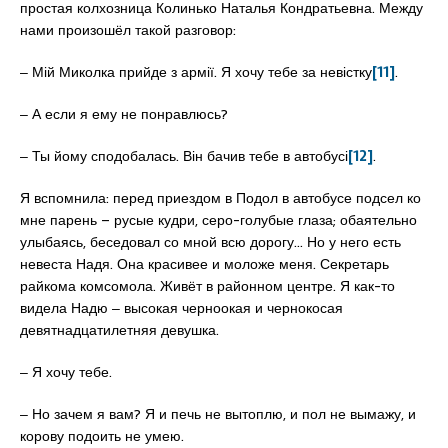
простая колхозница Колинько Наталья Кондратьевна. Между
нами произошёл такой разговор:
‒ Мій Миколка прийде з армії. Я хочу тебе за невістку
[11]
.
‒ А если я ему не понравлюсь?
‒ Ты йому сподобалась. Він бачив тебе в автобусі
[12]
.
Я вспомнила: перед приездом в Подол в автобусе подсел ко
мне парень – русые кудри, серо-голубые глаза; обаятельно
улыбаясь, беседовал со мной всю дорогу… Но у него есть
невеста Надя. Она красивее и моложе меня. Секретарь
райкома комсомола. Живёт в районном центре. Я как-то
видела Надю ‒ высокая черноокая и чернокосая
девятнадцатилетняя девушка.
‒ Я хочу тебе.
‒ Но зачем я вам? Я и печь не вытоплю, и пол не вымажу, и
корову подоить не умею.