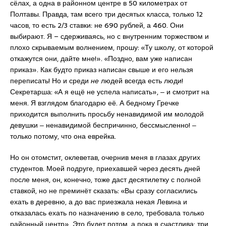
сёлах, а одна в районном центре в 50 километрах от
Полтавы. Правда, там всего три десятых класса, только 12
часов, то есть 2/3 ставки: не 690 рублей, а 460. Они
выбирают. Я – сдерживаясь, но с внутренним торжеством и
плохо скрываемым волнением, прошу: «Ту школу, от которой
откажутся они, дайте мне!». «Поздно, вам уже написан
приказ». Как будто приказ написан свыше и его нельзя
переписать! Но и среди
не
людей всегда есть люди!
Секретарша: «А я ещё не успела написать», ‒ и смотрит на
меня. Я взглядом благодарю её. А бедному Гречке
приходится выполнить просьбу ненавидимой им молодой
девушки ‒ ненавидимой беспричинно, бессмысленно! ‒
только потому, что она еврейка.
Но он отомстит, оклеветав, очернив меня в глазах других
студентов. Моей подруге, приехавшей через десять дней
после меня, он, конечно, тоже даст десятилетку с полной
ставкой, но не преминёт сказать: «Вы сразу согласились
ехать в деревню, а до вас приезжала некая Левина и
отказалась ехать по назначению в село, требовала только
районный центр». Это будет потом, а пока я счастлива: три