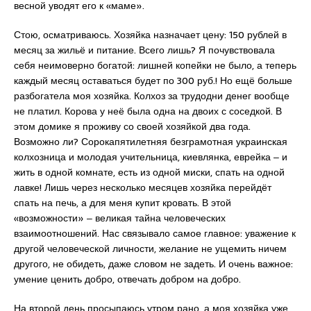
весной уводят его к «маме».
Стою, осматриваюсь. Хозяйка назначает цену: 150 рублей в
месяц за жильё и питание. Всего лишь? Я почувствовала
себя неимоверно богатой: лишней копейки не было, а теперь
каждый месяц оставаться будет по 300 руб.! Но ещё больше
разбогатела моя хозяйка. Колхоз за трудодни денег вообще
не платил. Корова у неё была одна на двоих с соседкой. В
этом домике я проживу со своей хозяйкой два года.
Возможно ли? Сорокапятилетняя безграмотная украинская
колхозница и молодая учительница, киевлянка, еврейка ‒ и
жить в одной комнате, есть из одной миски, спать на одной
лавке! Лишь через несколько месяцев хозяйка перейдёт
спать на печь, а для меня купит кровать. В этой
«возможности» ‒ великая тайна человеческих
взаимоотношений. Нас связывало самое главное: уважение к
другой человеческой личности, желание не ущемить ничем
другого, не обидеть, даже словом не задеть. И очень важное:
умение ценить добро, отвечать добром на добро.
На второй день просыпаюсь утром рано, а моя хозяйка уже