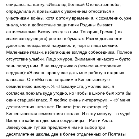
опираясь на палку. «Инвалид Великой Отечественной», ‒
определила я, привыкшая с уважением относиться к
участникам войны, хотя к этому времени я, к сожалению, уже
знала, что и доблестные защитники Родины бывают
антисемитами. Вхожу вслед за ним. Товарищ Гречка (так
звали заведующего) роется в бумагах. Разглядываю его:
довольно невзрачной наружности, черты лица мелкие.
Маленькие глазки, избегающие взгляда собеседника. Полное
отсутствие улыбки. Лицо хмурое. Внимания никакого ‒ будто
тень перед ним. Я не выдерживаю (вечное «нетерпение
сердца»): «Я очень прошу вас дать мне работу в старших
классах». Он: «Мы вас направим в Кишеньковскую
семилетнюю школу». Я: «Пожалуйста, умоляю вас, я
согласна поехать куда угодно, но чтобы в школе был хотя бы
один старший класс. Я люблю очень литературу». ‒ «У меня
десятилетних школ нет. Пишите (это секретарше):
Кишеньковская семилетняя школа». И в эту минуту ‒ о чудо!
Входят в кабинет две мои сокурсницы ‒ Рая и Алла.
Заведующий тут же предложил им на выбор три
десятилетние школы: две в более отдалённых от Полтавы