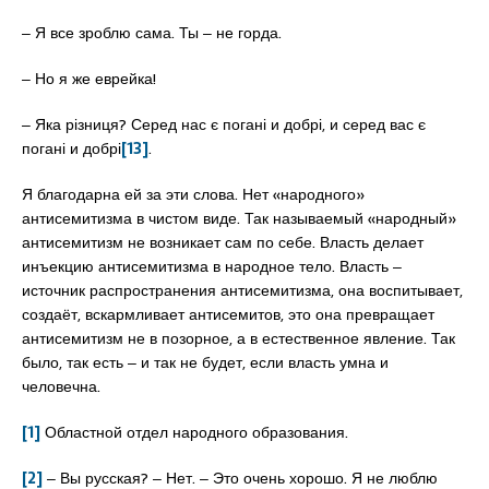
‒ Я все зроблю сама. Ты ‒ не горда.
‒ Но я же еврейка!
‒ Яка різниця? Серед нас є погані и добрі, и серед вас є
погані и добрі
[13]
.
Я благодарна ей за эти слова. Нет «народного»
антисемитизма в чистом виде. Так называемый «народный»
антисемитизм не возникает сам по себе. Власть делает
инъекцию антисемитизма в народное тело. Власть ‒
источник распространения антисемитизма, она воспитывает,
создаёт, вскармливает антисемитов, это она превращает
антисемитизм не в позорное, а в естественное явление. Так
было, так есть ‒ и так не будет, если власть умна и
человечна.
[1]
Областной отдел народного образования.
[2]
‒ Вы русская? ‒ Нет. ‒ Это очень хорошо. Я не люблю