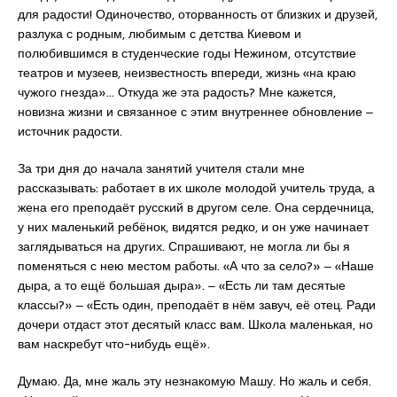
для радости! Одиночество, оторванность от близких и друзей,
разлука с родным, любимым с детства Киевом и
полюбившимся в студенческие годы Нежином, отсутствие
театров и музеев, неизвестность впереди, жизнь «на краю
чужого гнезда»… Откуда же эта радость? Мне кажется,
новизна жизни и связанное с этим внутреннее обновление ‒
источник радости.
За три дня до начала занятий учителя стали мне
рассказывать: работает в их школе молодой учитель труда, а
жена его преподаёт русский в другом селе. Она сердечница,
у них маленький ребёнок, видятся редко, и он уже начинает
заглядываться на других. Спрашивают, не могла ли бы я
поменяться с нею местом работы. «А что за село?» ‒ «Наше
дыра, а то ещё большая дыра». ‒ «Есть ли там десятые
классы?» ‒ «Есть один, преподаёт в нём завуч, её отец. Ради
дочери отдаст этот десятый класс вам. Школа маленькая, но
вам наскребут что-нибудь ещё».
Думаю. Да, мне жаль эту незнакомую Машу. Но жаль и себя.