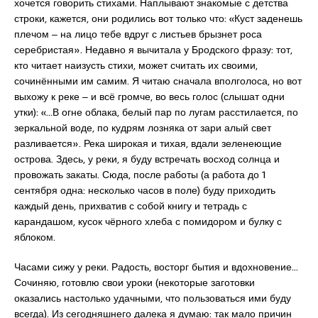
хочется говорить стихами. Наплывают знакомые с детства
строки, кажется, они родились вот только что: «Куст заденешь
плечом ‒ на лицо тебе вдруг с листьев брызнет роса
серебристая». Недавно я вычитала у Бродского фразу: тот,
кто читает наизусть стихи, может считать их своими,
сочинёнными им самим. Я читаю сначала вполголоса, но вот
выхожу к реке ‒ и всё громче, во весь голос (слышат одни
утки): «…В огне облака, белый пар по лугам расстилается, по
зеркальной воде, по кудрям лозняка от зари алый свет
разливается». Река широкая и тихая, вдали зеленеющие
острова. Здесь, у реки, я буду встречать восход солнца и
провожать закаты. Сюда, после работы (а работа до 1
сентября одна: несколько часов в поле) буду приходить
каждый день, прихватив с собой книгу и тетрадь с
карандашом, кусок чёрного хлеба с помидором и булку с
яблоком.
Часами сижу у реки. Радость, восторг бытия и вдохновение…
Сочиняю, готовлю свои уроки (некоторые заготовки
оказались настолько удачными, что пользоваться ими буду
всегда). Из сегодняшнего далека я думаю: так мало причин