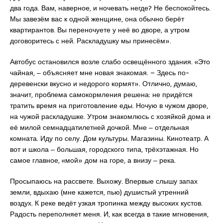
два года. Вам, наверное, и ночевать негде? Не беспокойтесь.
Мы завезём вас к одной женщине, она обычно берёт
квартирантов. Вы переночуете у неё во дворе, а утром
договоритесь с ней. Раскладушку мы принесём».
Автобус остановился возле слабо освещённого здания. «Это
чайная, ‒ объясняет мне новая знакомая. – Здесь по-
деревенски вкусно и недорого кормят». Отлично, думаю,
значит, проблема самокормления решена: не придётся
тратить время на приготовление еды. Ночую в чужом дворе,
на чужой раскладушке. Утром знакомлюсь с хозяйкой дома и
её милой семнадцатилетней дочкой. Мне ‒ отдельная
комната. Иду по селу. Дом культуры. Магазины. Кинотеатр. А
вот и школа ‒ большая, городского типа, трёхэтажная. Но
самое главное, «мой» дом на горе, а внизу ‒ река.
Просыпаюсь на рассвете. Выхожу. Впервые слышу запах
земли, вдыхаю (мне кажется, пью) душистый утренний
воздух. К реке ведёт узкая тропинка между высоких кустов.
Радость переполняет меня. И, как всегда в такие мгновения,