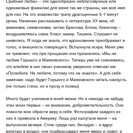
Срибная Люба» ‒ эти однообразно неблагозвучные или
одинаковые фамилии для меня так же странны, как моё имя
для них. На это знакомство трачу драгоценные 5-7 минут
урока. Начинаю рассказывать о литературе ХХ века, об
акмеизме, символизме, читаю Брюсова, Блока, Ахматову ‒
воодушевляюсь сама. Класс замер. Тишина. Слушают не
шевелясь. Я тогда не знала, что вдохновение преображает и
голос, и внешность говорящего. Вспыхнула искра. Меня уже
не тревожит, что при прощании они признались: «Мы не
любим Горького и Маяковского». Теперь уже не сомневаясь,
что влюблю в них своих учеников, уверенно отвечаю им:
«Полюбите. Не любите, потому что не знаете». А для себя
замечаю: надо будет Горького и Маяковского читать наизусть
(не только стихи, но и прозу и поэмы).
Много будет учеников в моей жизни. Но я никогда не забуду
этих моих первых ‒ их внимание, доброжелательность. Они
помогли мне обрести веру в себя. Фотографии каждого из
них я привезла в Америку. Лишь раз напугали меня ‒ на
выпускном вечере. Стою среди них, беседую ‒ и вдруг
взлетаю в воздух: они подбрасывают меня вверх и ловят, и