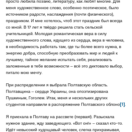
просто любила поэзию, литературу, как любят многие. Для
меня художественное слово, особенно поэтическое, было
источником радости, наслаждения (почти физического),
праздником. И мне хотелось, чтоб этот праздник был всегда
со мной. В 17 лет я твёрдо решила стать сельской
учительницей. Молодая романтическая вера в силу
художественного слова, идущего из сердца, вера в человека,
в необходимость работать там, где ты более всего нужна, в
энергию добра, способную преобразовать мир и людей к
лучшему, тайное желание испытать себя, реализовать
заложенные в тебе возможности ‒ всё это диктовало выбор,
питало мою мечту.
При распределении я выбрала Полтавскую область.
Полтавщина ‒ сердце Украины, она опоэтизирована
Пушкиным, Гоголем. Итак, меня и нескольких других
студентов направили в распоряжение Полтавского облоно
[1]
.
Я приехала в Полтаву на рассвете (первая!). Разыскала
нужное здание, жду заведующего. «Вот он!» ‒ сказал кто-то.
Идёт невысокий худощавый человек, слегка прихрамывая,