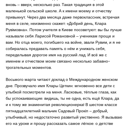
вновь ‒ вверх, несколько раз. Такая традиция в этой
маленькой сельской школе. А к имени моему и отчеству
привыкнут. Через два месяца даже первоклассник, встречая
меня в селе, неизменно скажет: «Добрий день, Клара
Рувімовна». Потом учителя в Киеве посоветуют: вы бы лучше
называли себя Ларисой Романовной ‒ ученикам проще и
вам. Но отца моего, погибшего на войне, звали Рувим, и я не
собиралась предавать память о нём и унижать себя,
переделывая дорогое имя на русский лад. И всё же с
именем и отчеством моим связано несколько забавно-
трогательных моментов.
Восьмого марта читают доклад о Международном женском
дне. Прозвучало имя Клары Цеткин: мгновенно все дети с
улыбкой посмотрели на меня. Ласковые, тёплые глаза, как
бы успокаивающие: видишь, ты не одна, есть ещё Клара, да
и к тому же знаменитая революционерка! В шестом классе
пятнадцатилетний мальчик Садовый Прокіп ‒ добрый,
улыбчивый, но недостаточно развитый умственно. Я вызываю
его на уроке и прошу рассказать самое лёгкое: о детстве