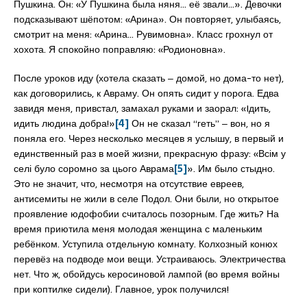
Пушкина. Он: «У Пушкина была няня… её звали…». Девочки
подсказывают шёпотом: «Арина». Он повторяет, улыбаясь,
смотрит на меня: «Арина… Рувимовна». Класс грохнул от
хохота. Я спокойно поправляю: «Родионовна».
После уроков иду (хотела сказать ‒ домой, но дома-то нет),
как договорились, к Авраму. Он опять сидит у порога. Едва
завидя меня, привстал, замахал руками и заорал: «Iдить,
идить людина добра!»
[4]
Он не сказал “геть” ‒ вон, но я
поняла его. Через несколько месяцев я услышу, в первый и
единственный раз в моей жизни, прекрасную фразу: «Всім у
селі було соромно за цього Аврама
[5]
». Им было стыдно.
Это не значит, что, несмотря на отсутствие евреев,
антисемиты не жили в селе Подол. Они были, но открытое
проявление юдофобии считалось позорным. Где жить? На
время приютила меня молодая женщина с маленьким
ребёнком. Уступила отдельную комнату. Колхозный конюх
перевёз на подводе мои вещи. Устраиваюсь. Электричества
нет. Что ж, обойдусь керосиновой лампой (во время войны
при коптилке сидели). Главное, урок получился!