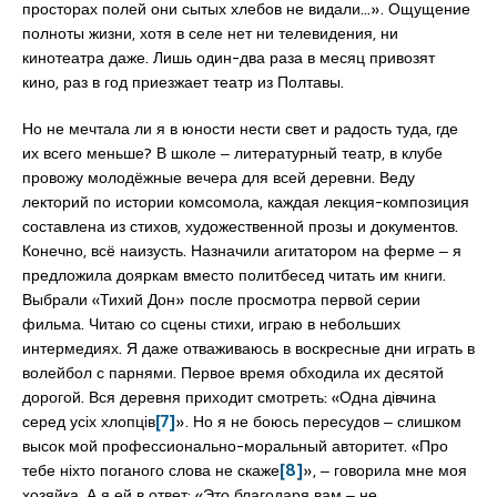
просторах полей они сытых хлебов не видали…». Ощущение
полноты жизни, хотя в селе нет ни телевидения, ни
кинотеатра даже. Лишь один-два раза в месяц привозят
кино, раз в год приезжает театр из Полтавы.
Но не мечтала ли я в юности нести свет и радость туда, где
их всего меньше? В школе ‒ литературный театр, в клубе
провожу молодёжные вечера для всей деревни. Веду
лекторий по истории комсомола, каждая лекция-композиция
составлена из стихов, художественной прозы и документов.
Конечно, всё наизусть. Назначили агитатором на ферме ‒ я
предложила дояркам вместо политбесед читать им книги.
Выбрали «Тихий Дон» после просмотра первой серии
фильма. Читаю со сцены стихи, играю в небольших
интермедиях. Я даже отваживаюсь в воскресные дни играть в
волейбол с парнями. Первое время обходила их десятой
дорогой. Вся деревня приходит смотреть: «Одна дівчина
серед усіх хлопців
[7]
». Но я не боюсь пересудов ‒ слишком
высок мой профессионально-моральный авторитет. «Про
тебе ніхто поганого слова не скаже
[8]
», ‒ говорила мне моя
хозяйка. А я ей в ответ: «Это благодаря вам ‒ не