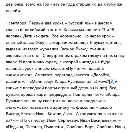
девчонка, всего на три-четыре года старше их, да к тому же
еврейка.
1 сентября. Первые два урока ‒ русский язык в шестом
классе и английский в пятом. Классы маленькие: 13 и 19
человек. Дети как дети. Всё нормально. Но через урок ‒
десятый класс. Жду с замиранием сердца. В руках картины,
вырезки из газет, журналов. Звонок. Вхожу. Ученики
здороваются стоя. С внутренним страхом гляжу на них снизу
вверх. И произношу фразу, с которой никогда не буду
начинать урок в новом классе: «Ну что же, давайте
знакомиться». Смеются, переглядываются: «Давайте,
давайте». ‒ «Меня зовут Клара Рувимовна». «Я-а-к?
[3]
» ‒
кричит с последней парты огромный детина (19 лет). Всё,
думаю, провал, как и предвидела. Повторяю чётко: «Клара
Рувимовна», пишу своё имя на доске и продолжаю
знакомство, называя по журналу их фамилии: «Кекало
Виктор, Кекало Иван, Кекало Иван… А как учителя вызывают
их?» ‒ «По отчеству: Иван Сергеевич, Иван Васильевич». ‒
«Педына, Писанец, Пукаленко, Срибная Варя, Срибная Нина,