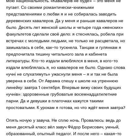
мою национальность. «Кавалерів не буде» ‒ это меня не
пугает. Со своими романтически-книжными
представлениями о любви я и не собиралась заводить
деревенских кавалеров. Да у меня и раньше кавалеров не
было. Десять лет женской школы и четыре года «женских»
факультетов сделали своё дело: я стеснялась, робела при
встречах с молодыми людьми, не только не расцветала, но
замыкалась в себе, как-то тускнела. Танцам и гулянкам я
предпочитала тишину читального зала и кабинета
литературы. Кто-то издали влюблялся в меня, в кого-то
издали влюблялась я, но кавалеров не было. Однако слова
«учні не слухатимуть» ужаснули меня ‒ я и так не была
уверена в себе. От Аврама спешу к школе на утреннюю
линейку: завтра 1 сентября. Впервые вижу своих будущих
«учнів»: здоровенные грубоватые восемнадцатилетние
парни. Да и девушки в платочках кажутся такими
простоватыми. К урокам я готова, но что ждёт меня завтра?
Опять ночую у завуча. Не сплю ночь. Провалюсь: ведь до
меня десятый класс вёл завуч Фёдор Борисович, умный,
образованный, опытный педагог. И после него ‒ какая-то