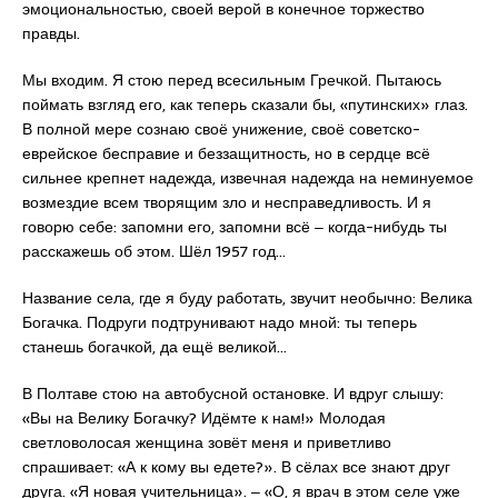
эмоциональностью, своей верой в конечное торжество
правды.
Мы входим. Я стою перед всесильным Гречкой. Пытаюсь
поймать взгляд его, как теперь сказали бы, «путинских» глаз.
В полной мере сознаю своё унижение, своё советско-
еврейское бесправие и беззащитность, но в сердце всё
сильнее крепнет надежда, извечная надежда на неминуемое
возмездие всем творящим зло и несправедливость. И я
говорю себе: запомни его, запомни всё ‒ когда-нибудь ты
расскажешь об этом. Шёл 1957 год…
Название села, где я буду работать, звучит необычно: Велика
Богачка. Подруги подтрунивают надо мной: ты теперь
станешь богачкой, да ещё великой…
В Полтаве стою на автобусной остановке. И вдруг слышу:
«Вы на Велику Богачку? Идёмте к нам!» Молодая
светловолосая женщина зовёт меня и приветливо
спрашивает: «А к кому вы едете?». В сёлах все знают друг
друга. «Я новая учительница». ‒ «О, я врач в этом селе уже