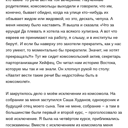
родителями, комсомольцы выходили и говорили, что им,
конечно, бывает обидно, когда на улице кто-нибудь их
обзывает жидом или жидовкой, но это, дескать, чепуха. А
меня некому было наставить. Я вышла и сказала: «Что за
ерунда! Да плевать я хотела на всякого хулигана. А вот что
евреев не принимают на работу, я слышу, и в институты не
берут!.. И если бы наверху это захотели прекратить, как у нас
это умеют, то моментально бы прекратили. Значит, не хотят
прекращать?!» Тут же сидит комсомольский актив, секретарь
парторганизации Хейфец. Он читал нам историю Востока,
которую мы так и не знали. Он хлопнул рукой по столу:
«Хватит вести такие речи! Вы недостойны быть в
комсомоле!».
И закрутилось дело о моём исключении из комсомола. На
собрании за меня заступился Саша Худанов, однокурсник и
будущий отец моего сына. Тем не мене, собрание – а там в
большинстве были первый и второй курс, – проголосовало за
моё исключение. Я была на четвёртом курсе, приближались
госэкзамены. Вместе с исключением из комсомола меня