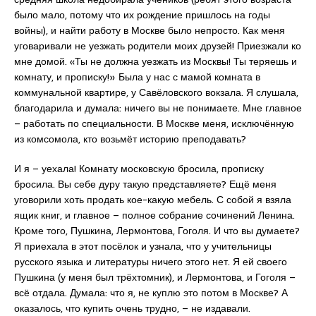
было мало, потому что их рождение пришлось на годы
войны), и найти работу в Москве было непросто. Как меня
уговаривали не уезжать родители моих друзей! Приезжали ко
мне домой. «Ты не должна уезжать из Москвы! Ты теряешь и
комнату, и прописку!» Была у нас с мамой комната в
коммунальной квартире, у Савёловского вокзала. Я слушала,
благодарила и думала: ничего вы не понимаете. Мне главное
– работать по специальности. В Москве меня, исключённую
из комсомола, кто возьмёт историю преподавать?
И я – уехала! Комнату московскую бросила, прописку
бросила. Вы себе дуру такую представляете? Ещё меня
уговорили хоть продать кое-какую мебель. С собой я взяла
ящик книг, и главное – полное собрание сочинений Ленина.
Кроме того, Пушкина, Лермонтова, Гоголя. И что вы думаете?
Я приехала в этот посёлок и узнала, что у учительницы
русского языка и литературы ничего этого нет. Я ей своего
Пушкина (у меня был трёхтомник), и Лермонтова, и Гоголя –
всё отдала. Думала: что я, не куплю это потом в Москве? А
оказалось, что купить очень трудно, – не издавали.