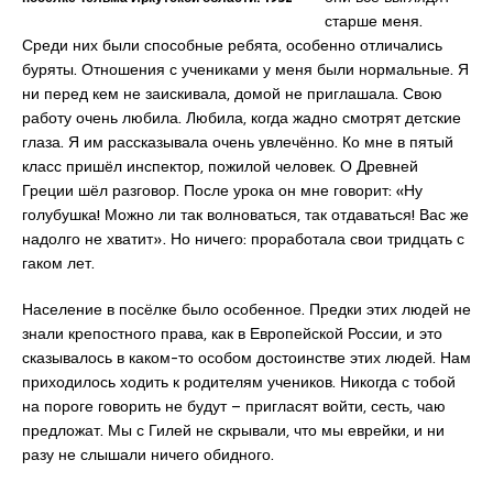
старше меня.
Среди них были способные ребята, особенно отличались
буряты. Отношения с учениками у меня были нормальные. Я
ни перед кем не заискивала, домой не приглашала. Свою
работу очень любила. Любила, когда жадно смотрят детские
глаза. Я им рассказывала очень увлечённо. Ко мне в пятый
класс пришёл инспектор, пожилой человек. О Древней
Греции шёл разговор. После урока он мне говорит: «Ну
голубушка! Можно ли так волноваться, так отдаваться! Вас же
надолго не хватит». Но ничего: проработала свои тридцать с
гаком лет.
Население в посёлке было особенное. Предки этих людей не
знали крепостного права, как в Европейской России, и это
сказывалось в каком-то особом достоинстве этих людей. Нам
приходилось ходить к родителям учеников. Никогда с тобой
на пороге говорить не будут – пригласят войти, сесть, чаю
предложат. Мы с Гилей не скрывали, что мы еврейки, и ни
разу не слышали ничего обидного.