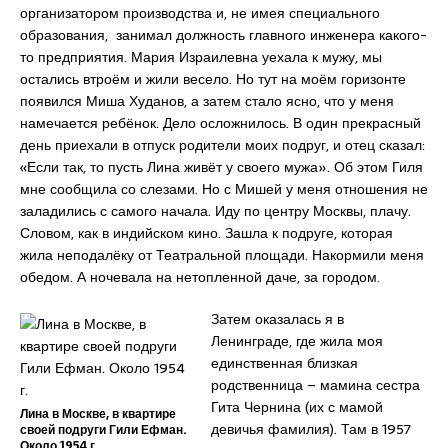
организатором производства и, не имея специального
образования, занимал должность главного инженера какого-
то предприятия. Мария Израилевна уехала к мужу, мы
остались втроём и жили весело. Но тут на моём горизонте
появился Миша Худанов, а затем стало ясно, что у меня
намечается ребёнок. Дело осложнилось. В один прекрасный
день приехали в отпуск родители моих подруг, и отец сказал:
«Если так, то пусть Лина живёт у своего мужа». Об этом Гиля
мне сообщила со слезами. Но с Мишей у меня отношения не
заладились с самого начала. Иду по центру Москвы, плачу.
Словом, как в индийском кино. Зашла к подруге, которая
жила неподалёку от Театральной площади. Накормили меня
обедом. А ночевала на нетопленной даче, за городом.
Затем оказалась я в
Ленинграде, где жила моя
единственная близкая
родственница – мамина сестра
Гита Чернина (их с мамой
Лина в Москве, в квартире
девичья фамилия). Там в 1957
своей подруги Гили Ефман.
Около 1954 г.