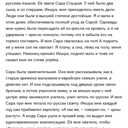
русским языком. Её звали Сара Слуцкая. У неё было два
сына, и со старшим, Иешуа, мне приходилось иметь дело.
Люди они были в высшей степени достойные. Я и жила в
этом доме, обеспечивала полный уход за Сарой. Однажды
мне нужно было пересадить её из кресла на кровать, и я не
удержала – кресло поехало, потому что я забыла его на
тормоз поставить. И моя Сара свалилась на пол! А поднять
её у меня сил не хватает. Я плачу, а она, лёжа на полу, меня
утешает. Наконец пришёл Иешуа, поднял мать и тоже не
сказал мне ни слова упрёка.
Сара была замечательная. Она мне рассказывала, как в
старые времена мальчиков в еврейских семьях учили, а
девочек нет. И она подслушивала под дверью уроки своих
братьев, а потом упросила маму, и за мешок муки с ней
целую зиму занимался учитель: учил читать по-русски. И моя
Сара при мне читала по-русски газету. Иешуа мне каждый
год сам прибавлял зарплату. «А как же, – говорил он, – цены
растут». А когда Сара ушла в лучший мир, он выдал мне
единовременную компенсацию. Её мне хватило, чтобы