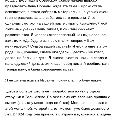
Когда с 1965 года в Советском Союзе начали широко
праздновать День Победы, когда эта тема широко стала
освещаться, я стала собирать материалы и на уроках очень
горячо рассказывала о событиях того времени. И вот
однажды смотрю: на задней парте сидит с Кукушкиной мой
любимый ученик Саша Зайцев, и они там хихикают,
развлекаются. Я человек экспрессивный, как вы, наверное,
заметили. «Да будьте вы прокляты! – говорю. – Вам
неинтересно? Судьба вашей страны!» И что-то ещё в этом
роде. Они, конечно, слегка обалдели – десятый же класс,
довольно большие дети. Я, сказать честно, ночь не спала и
на следующий день извинилась перед ними. А вообще, как я
теперь вижу, я была совершенно права.
Я не хотела ехать в Израиль, понимала, что буду никем.
Здесь я больше шести лет проработала няней у одной
старушки в Тель-Авиве. По газетному объявлению пришла с
сыном (иврита у меня тогда не было). Мне очень повезло с
этой женщиной, которой на тот момент уже было девяносто
лет. В 1924 году она приехала с Украины и, конечно, владела