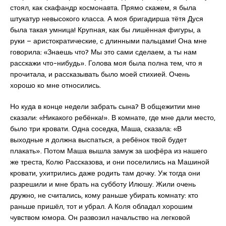
стоял, как скафандр космонавта. Прямо скажем, я была
штукатур невысокого класса. А моя бригадирша тётя Дуся
была такая умница! Крупная, как бы лишённая фигуры, а
руки – аристократические, с длинными пальцами! Она мне
говорила: «Знаешь что? Мы это сами сделаем, а ты нам
расскажи что-нибудь». Голова моя была полна тем, что я
прочитала, и рассказывать было моей стихией. Очень
хорошо ко мне относились.
Но куда в конце недели забрать сына? В общежитии мне
сказали: «Никакого ребёнка!». В комнате, где мне дали место,
было три кровати. Одна соседка, Маша, сказала: «В
выходные я должна выспаться, а ребёнок твой будет
плакать». Потом Маша вышла замуж за шофёра из нашего
же треста, Колю Рассказова, и они поселились на Машиной
кровати, ухитрились даже родить там дочку. Уж тогда они
разрешили и мне брать на субботу Илюшу. Жили очень
дружно, не считались, кому раньше убирать комнату: кто
раньше пришёл, тот и убрал. А Коля обладал хорошим
чувством юмора. Он развозил начальство на легковой