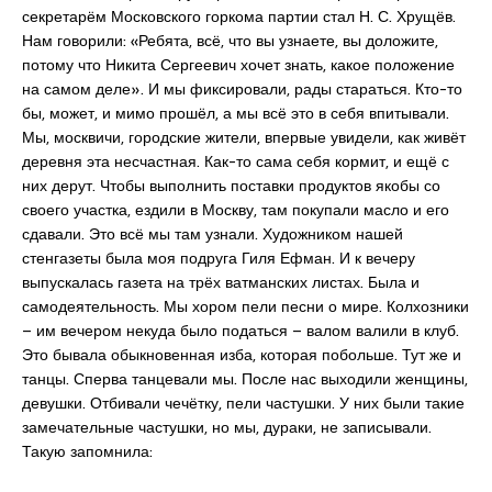
секретарём Московского горкома партии стал Н. С. Хрущёв.
Нам говорили: «Ребята, всё, что вы узнаете, вы доложите,
потому что Никита Сергеевич хочет знать, какое положение
на самом деле». И мы фиксировали, рады стараться. Кто-то
бы, может, и мимо прошёл, а мы всё это в себя впитывали.
Мы, москвичи, городские жители, впервые увидели, как живёт
деревня эта несчастная. Как-то сама себя кормит, и ещё с
них дерут. Чтобы выполнить поставки продуктов якобы со
своего участка, ездили в Москву, там покупали масло и его
сдавали. Это всё мы там узнали. Художником нашей
стенгазеты была моя подруга Гиля Ефман. И к вечеру
выпускалась газета на трёх ватманских листах. Была и
самодеятельность. Мы хором пели песни о мире. Колхозники
– им вечером некуда было податься – валом валили в клуб.
Это бывала обыкновенная изба, которая побольше. Тут же и
танцы. Сперва танцевали мы. После нас выходили женщины,
девушки. Отбивали чечётку, пели частушки. У них были такие
замечательные частушки, но мы, дураки, не записывали.
Такую запомнила: