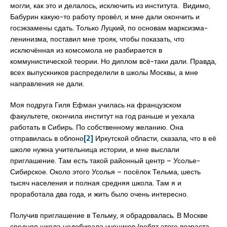
могли, как это и делалось, исключить из института. Видимо,
Бабурин какую-то работу провёл, и мне дали окончить и
госэкзамены сдать. Только Луцкий, по основам марксизма-
ленинизма, поставил мне трояк, чтобы показать, что
исключённая из комсомола не разбирается в
коммунистической теории. Но диплом всё-таки дали. Правда,
всех выпускников распределили в школы Москвы, а мне
направления не дали.
Моя подруга Гиля Ефман училась на французском
факультете, окончила институт на год раньше и уехала
работать в Сибирь. По собственному желанию. Она
отправилась в облоно
[2]
Иркутской области, сказала, что в её
школе нужна учительница истории, и мне выслали
приглашение. Там есть такой районный центр – Усолье-
Сибирское. Около этого Усолья – посёлок Тельма, шесть
тысяч населения и полная средняя школа. Там я и
проработала два года, и жить было очень интересно.
Получив приглашение в Тельму, я обрадовалась. В Москве
средняя школа недобирала учеников (ребят этого возраста