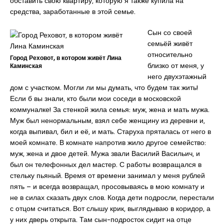
обставить свою квартиру, которую я также купила на
средства, заработанные в этой семье.
Сын со своей
семьёй живёт
относительно
Город Реховот, в котором живёт Лина
близко от меня, у
Каминская
него двухэтажный
дом с участком. Могли ли мы думать, что будем так жить!
Если б вы знали, кто были мои соседи в московской
коммуналке! За стенкой жила семья: муж, жена и мать мужа.
Муж был ненормальным, взял себе женщину из деревни и,
когда выпивал, бил и её, и мать. Старуха пряталась от него в
моей комнате. В комнате напротив жило другое семейство:
муж, жена и двое детей. Мужа звали Василий Васильич, и
был он телефонных дел мастер. С работы возвращался в
стельку пьяный. Время от времени занимал у меня рублей
пять – и всегда возвращал, просовываясь в мою комнату и
не в силах сказать двух слов. Когда дети подросли, перестали
с отцом считаться. Вот слышу крик, выглядываю в коридор, а
у них дверь открыта. Там сын-подросток сидит на отце