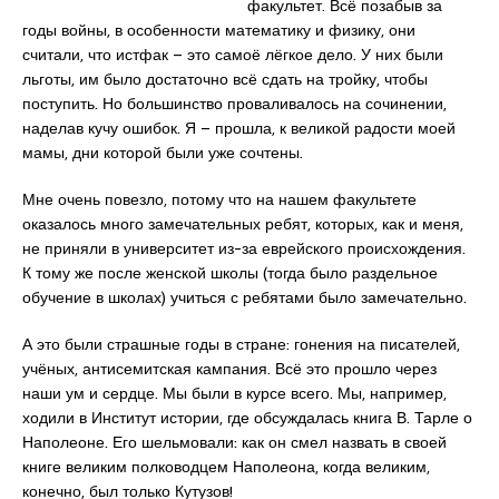
факультет. Всё позабыв за
годы войны, в особенности математику и физику, они
считали, что истфак – это самоё лёгкое дело. У них были
льготы, им было достаточно всё сдать на тройку, чтобы
поступить. Но большинство проваливалось на сочинении,
наделав кучу ошибок. Я – прошла, к великой радости моей
мамы, дни которой были уже сочтены.
Мне очень повезло, потому что на нашем факультете
оказалось много замечательных ребят, которых, как и меня,
не приняли в университет из-за еврейского происхождения.
К тому же после женской школы (тогда было раздельное
обучение в школах) учиться с ребятами было замечательно.
А это были страшные годы в стране: гонения на писателей,
учёных, антисемитская кампания. Всё это прошло через
наши ум и сердце. Мы были в курсе всего. Мы, например,
ходили в Институт истории, где обсуждалась книга В. Тарле о
Наполеоне. Его шельмовали: как он смел назвать в своей
книге великим полководцем Наполеона, когда великим,
конечно, был только Кутузов!