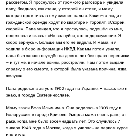
рассветом. Я проснулось от громкого разговора и увидела
папу, бледного, как стена, у которой он стоял, и маму,
которая протягивала ему зимнее пальто. Какие-то люди в
гражданской одежде ходят по квартире и торопят: «Скорей,
скорей!». Папа увидел, что я проснулась, подошёл ко мне,
поцеловал и сказал: «Не волнуйся, это недоразумение. Я
скоро вернусь». Больше мы его не видели. И мама, и я
ходили в бюро информации НКВД. Как мы потом узнали,
папа был заочно осуждён на десять лет без права переписки
– и тут же, в начале войны, расстрелян. Нам потом выдали
справку о его смерти, в которой была указана причина: язва
желудка.
Папа родился в августе 1902 года на Украине, – насколько я
знаю, в городе Екатеринославе.
Маму звали Бела Ильинична. Она родилась в 1903 году в
Белоруссии, в городе Кричеве. Умерла мама очень рано, от
рака, когда мне было восемнадцать лет. Это случилось 7
января 1949 года в Москве, когда я училась на первом курсе
института.