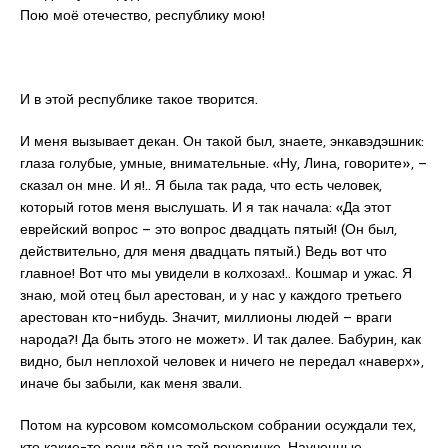
Пою моё отечество, республику мою!
И в этой республике такое творится.
И меня вызывает декан. Он такой был, знаете, энкавэдэшник:
глаза голубые, умные, внимательные. «Ну, Лина, говорите», –
сказал он мне. И я!.. Я была так рада, что есть человек,
который готов меня выслушать. И я так начала: «Да этот
еврейский вопрос – это вопрос двадцать пятый! (Он был,
действительно, для меня двадцать пятый.) Ведь вот что
главное! Вот что мы увидели в колхозах!.. Кошмар и ужас. Я
знаю, мой отец был арестован, и у нас у каждого третьего
арестован кто-нибудь. Значит, миллионы людей – враги
народа?! Да быть этого не может». И так далее. Бабурин, как
видно, был неплохой человек и ничего не передал «наверх»,
иначе бы забыли, как меня звали.
Потом на курсовом комсомольском собрании осуждали тех,
кто какие-то речи вёл на той вечеринке. Наученные