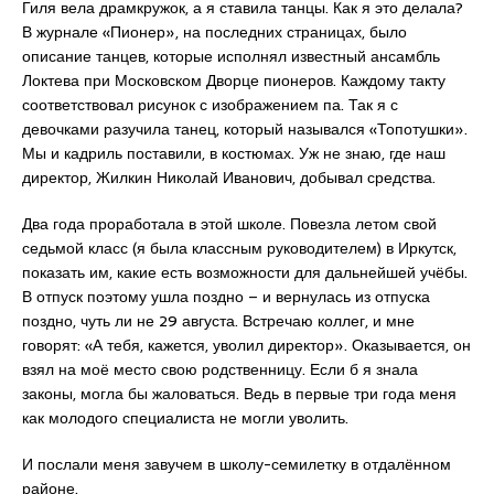
Гиля вела драмкружок, а я ставила танцы. Как я это делала?
В журнале «Пионер», на последних страницах, было
описание танцев, которые исполнял известный ансамбль
Локтева при Московском Дворце пионеров. Каждому такту
соответствовал рисунок с изображением па. Так я с
девочками разучила танец, который назывался «Топотушки».
Мы и кадриль поставили, в костюмах. Уж не знаю, где наш
директор, Жилкин Николай Иванович, добывал средства.
Два года проработала в этой школе. Повезла летом свой
седьмой класс (я была классным руководителем) в Иркутск,
показать им, какие есть возможности для дальнейшей учёбы.
В отпуск поэтому ушла поздно – и вернулась из отпуска
поздно, чуть ли не 29 августа. Встречаю коллег, и мне
говорят: «А тебя, кажется, уволил директор». Оказывается, он
взял на моё место свою родственницу. Если б я знала
законы, могла бы жаловаться. Ведь в первые три года меня
как молодого специалиста не могли уволить.
И послали меня завучем в школу-семилетку в отдалённом
районе.