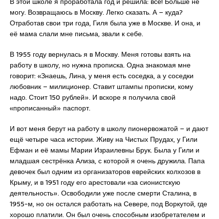
В этой школе я проработала год и решила: всё! Больше не
могу. Возвращаюсь в Москву. Легко сказать. А – куда?
Отработав свои три года, Гиля была уже в Москве. И она, и
её мама слали мне письма, звали к себе.
В 1955 году вернулась я в Москву. Меня готовы взять на
работу в школу, но нужна прописка. Одна знакомая мне
говорит: «Знаешь, Лина, у меня есть соседка, а у соседки
любовник – милиционер. Ставит штампы прописки, кому
надо. Стоит 150 рублей». И вскоре я получила свой
«прописанный» паспорт.
И вот меня берут на работу в школу пионервожатой – и дают
ещё четыре часа истории. Живу на Чистых Прудах, у Гили
Ефман и её мамы Марии Израилевны Брук. Была у Гили и
младшая сестрёнка Ализа, с которой я очень дружила. Папа
девочек был одним из организаторов еврейских колхозов в
Крыму, и в 1951 году его арестовали «за сионистскую
деятельность». Освободили уже после смерти Сталина, в
1955-м, но он остался работать на Севере, под Воркутой, где
хорошо платили. Он был очень способным изобретателем и