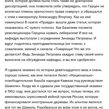
книге, которая должна была стать также её докторской
диссертацией, она позволила себе утверждать, что Герцен не
исключал отмены крепостного права «сверху» и обращался
с этим к императору Александру Второму. Как на неё
накинулись! В газете «Правда» вышла даже статья, которая
называлась «С чужого голоса». Как Базилева посмела
революционера Герцена назвать либералом! И все на
кафедре выступали с осуждением Зинаиды Петровны. И
вдруг поднялась преподавательница (не помню, к
сожалению, имени) и сказала: «Товарищи! Что же это
делается? Ведь Зинаида Петровна каждую главу своей книги
выносила на обсуждение кафедры, и вы все одобряли!».
Я сдавала экзамен по истории девятнадцатого века и очень
хорошо помню, как мне попался билет: «Национально-
освободительная борьба народов Кавказа под руководством
Шамиля». Когда же я сдавала уже государственный экзамен
в 1952 году, мне достался тот же вопрос, только теперь это
именовалось агрессивной войной против России, которую
финансировали иностранные державы. Их агентом являлся
всё тот же Шамиль. Разобраться во всём этом я не могла, но