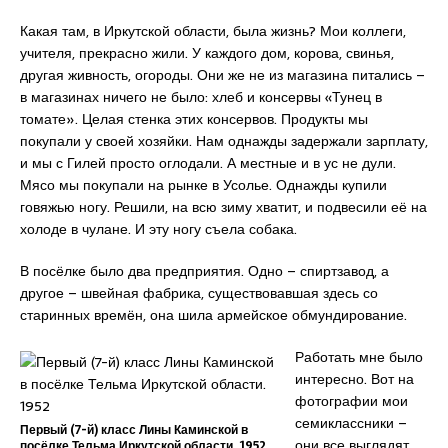
Какая там, в Иркутской области, была жизнь? Мои коллеги,
учителя, прекрасно жили. У каждого дом, корова, свинья,
другая живность, огороды. Они же не из магазина питались –
в магазинах ничего не было: хлеб и консервы «Тунец в
томате». Целая стенка этих консервов. Продукты мы
покупали у своей хозяйки. Нам однажды задержали зарплату,
и мы с Гилей просто оглодали. А местные и в ус не дули.
Мясо мы покупали на рынке в Усолье. Однажды купили
говяжью ногу. Решили, на всю зиму хватит, и подвесили её на
холоде в чулане. И эту ногу съела собака.
В посёлке было два предприятия. Одно – спиртзавод, а
другое – швейная фабрика, существовавшая здесь со
старинных времён, она шила армейское обмундирование.
Работать мне было
интересно. Вот на
фотографии мои
семиклассники –
Первый (7-й) класс Лины Каминской в
они все выглядят
посёлке Тельма Иркутской области. 1952