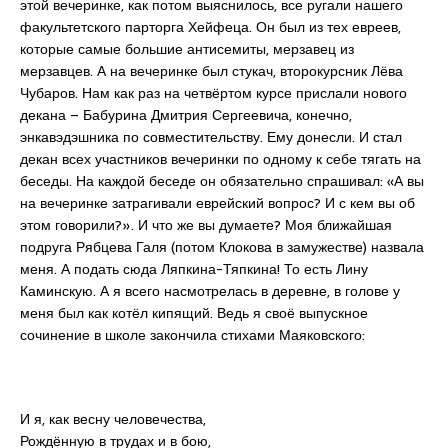
этой вечеринке, как потом выяснилось, все ругали нашего
факультетского парторга Хейфеца. Он был из тех евреев,
которые самые большие антисемиты, мерзавец из
мерзавцев. А на вечеринке был стукач, второкурсник Лёва
Чубаров. Нам как раз на четвёртом курсе прислали нового
декана – Бабурина Дмитрия Сергеевича, конечно,
энкавэдэшника по совместительству. Ему донесли. И стал
декан всех участников вечеринки по одному к себе тягать на
беседы. На каждой беседе он обязательно спрашивал: «А вы
на вечеринке затрагивали еврейский вопрос? И с кем вы об
этом говорили?». И что же вы думаете? Моя ближайшая
подруга Рябцева Галя (потом Клокова в замужестве) назвала
меня. А подать сюда Ляпкина-Тяпкина! То есть Лину
Каминскую. А я всего насмотрелась в деревне, в голове у
меня был как котёл кипящий. Ведь я своё выпускное
сочинение в школе закончила стихами Маяковского:
И я, как весну человечества,
Рождённую в трудах и в бою,