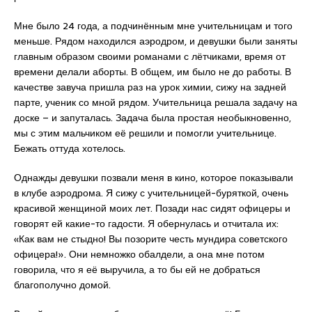
Мне было 24 года, а подчинённым мне учительницам и того
меньше. Рядом находился аэродром, и девушки были заняты
главным образом своими романами с лётчиками, время от
времени делали аборты. В общем, им было не до работы. В
качестве завуча пришла раз на урок химии, сижу на задней
парте, ученик со мной рядом. Учительница решала задачу на
доске – и запуталась. Задача была простая необыкновенно,
мы с этим мальчиком её решили и помогли учительнице.
Бежать оттуда хотелось.
Однажды девушки позвали меня в кино, которое показывали
в клубе аэродрома. Я сижу с учительницей-буряткой, очень
красивой женщиной моих лет. Позади нас сидят офицеры и
говорят ей какие-то гадости. Я обернулась и отчитала их:
«Как вам не стыдно! Вы позорите честь мундира советского
офицера!». Они немножко обалдели, а она мне потом
говорила, что я её выручила, а то бы ей не добраться
благополучно домой.