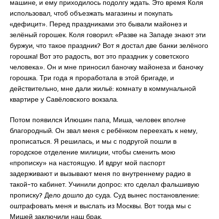
машине, и ему приходилось подолгу ждать. Это время Коля
использовал, чтоб объезжать магазины и покупать
«дефицит». Перед праздниками это бывали майонез и
зелёный горошек. Коля говорил: «Разве на Западе знают эти
буржуи, что такое праздник? Вот я достал две банки зелёного
горошка! Вот это радость, вот это праздник у советского
человека». Он и мне приносил баночку майонеза и баночку
горошка. Три года я проработала в этой бригаде, и
действительно, мне дали жильё: комнату в коммунальной
квартире у Савёловского вокзала.
Потом появился Илюшин папа, Миша, человек вполне
благородный. Он звал меня с ребёнком переехать к нему,
прописаться. Я решилась, и мы с подругой пошли в
городское отделение милиции, чтобы сменить мою
«прописку» на настоящую. И вдруг мой паспорт
задерживают и вызывают меня по внутреннему радио в
такой-то кабинет. Учинили допрос: кто сделал фальшивую
прописку? Дело дошло до суда. Суд вынес постановление:
оштрафовать меня и выслать из Москвы. Вот тогда мы с
Мишей заключили наш брак.