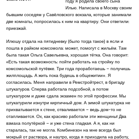
году я родила своего сына
Илью. Написала в Москву своим
бывшим соседям у Савёловского вокзала, которые занимали
две комнаты, попросилась к ним на квартиру. Они ответили:
приезжай.
Илюшу отдала на пятидневку (было тогда такое) в ясли и
пошла в райком комсомола: может, помогут с жильём. Там
была такая Ольга Савельевна, хорошая тётка. Она говорит:
«Есть такая возможность: пойти работать на стройку по
комсомольской путёвке. Три года проработаешь – получишь
жилплощадь. А жить пока будешь в общежитии». Я
согласилась. Меня направили в Ремстройтрест, в бригаду
штукатуров. Сперва работала подсобной, а потом
штукатуром и даже сдала экзамен по этой профессии. Мы
штукатурили изнутри кирпичный дом. А зимой штукатурка не
прихватывается к стене, отваливается – ведь дом-то не
отапливается. Ох, как красиво работали эти женщины! Два
взмаха полутёркой – и уже стена гладкая. А я, как ни
старалась, так не могла. Комбинезон на мне всегда был
мокрый от раствора, и наутро, когда я приходила на работу,