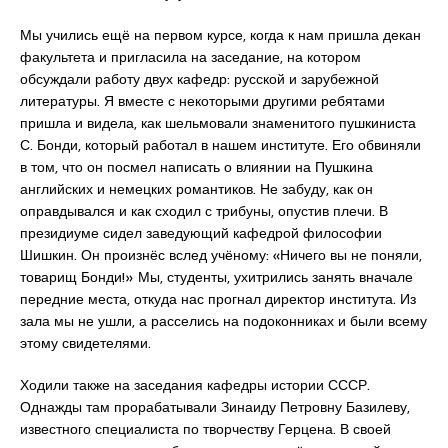
Мы учились ещё на первом курсе, когда к нам пришла декан
факультета и пригласила на заседание, на котором
обсуждали работу двух кафедр: русской и зарубежной
литературы. Я вместе с некоторыми другими ребятами
пришла и видела, как шельмовали знаменитого пушкиниста
С. Бонди, который работал в нашем институте. Его обвиняли
в том, что он посмел написать о влиянии на Пушкина
английских и немецких романтиков. Не забуду, как он
оправдывался и как сходил с трибуны, опустив плечи. В
президиуме сидел заведующий кафедрой философии
Шишкин. Он произнёс вслед учёному: «Ничего вы не поняли,
товарищ Бонди!» Мы, студенты, ухитрились занять вначале
передние места, откуда нас прогнал директор института. Из
зала мы не ушли, а расселись на подоконниках и были всему
этому свидетелями.
Ходили также на заседания кафедры истории СССР.
Однажды там прорабатывали Зинаиду Петровну Базилеву,
известного специалиста по творчеству Герцена. В своей