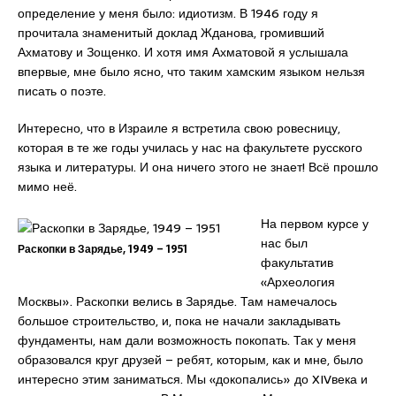
определение у меня было: идиотизм. В 1946 году я
прочитала знаменитый доклад Жданова, громивший
Ахматову и Зощенко. И хотя имя Ахматовой я услышала
впервые, мне было ясно, что таким хамским языком нельзя
писать о поэте.
Интересно, что в Израиле я встретила свою ровесницу,
которая в те же годы училась у нас на факультете русского
языка и литературы. И она ничего этого не знает! Всё прошло
мимо неё.
На первом курсе у
нас был
Раскопки в Зарядье, 1949 – 1951
факультатив
«Археология
Москвы». Раскопки велись в Зарядье. Там намечалось
большое строительство, и, пока не начали закладывать
фундаменты, нам дали возможность покопать. Так у меня
образовался круг друзей – ребят, которым, как и мне, было
интересно этим заниматься. Мы «докопались» до XIVвека и