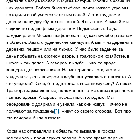
сделали массу находок. В Музее истории Москвы многие из
них хранятся. Работа была тяжёлая, почти каждое утро мы
находили свой участок залитым водой. И эти трудности
делали нашу дружбу только тесней. Это летом. А зимой мы
ездили по подшефным деревням Подмосковья. Тогда
каждый район Москвы шефствовал над каким-либо районом
в области. Зима, студенческие каникулы. А мы – из деревни в
деревню, пешком или на лыжах. У нас было задание: за
день побывать на скотном дворе, в тракторном хозяйстве, в
школе и так далее. А вечером в клубе – что-то вроде
концерта для колхозников. На материалах того, что мы
увидели за день, вечером в клубе выпускалась стенгазета. А
что увидели? Как идёт подготовка к весеннему севу? А никак.
Трактора заржавленные, поломанные, а механизаторы лежат
пьяные вдрызг. А коровы несчастные, голодные. Мы
беседовали с доярками и узнали, как они живут. Ничего не
получают за трудодень
[1]
, живут со своего огорода. Вот про
это вечером было в газете.
Когда нас отправляли в область, то вызвали в горком
комсомола и проинструктировали. А в это время первым