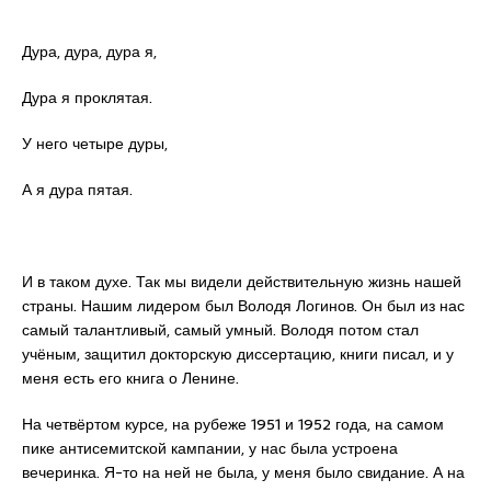
Дура, дура, дура я,
Дура я проклятая.
У него четыре дуры,
А я дура пятая.
И в таком духе. Так мы видели действительную жизнь нашей
страны. Нашим лидером был Володя Логинов. Он был из нас
самый талантливый, самый умный. Володя потом стал
учёным, защитил докторскую диссертацию, книги писал, и у
меня есть его книга о Ленине.
На четвёртом курсе, на рубеже 1951 и 1952 года, на самом
пике антисемитской кампании, у нас была устроена
вечеринка. Я-то на ней не была, у меня было свидание. А на