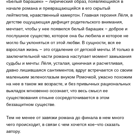
«Белый барашек» – лирический образ, появляющийся в
начале романа и превращающийся в его скрытый
лейтмотив, нравственный камертон. Главная героиня Лёля, в
детстве ощущающая дефицит родительского внимания,
мечтает, чтобы у нее появился белый барашек – доброе и
послушное существо, которое она бы любила и которое не
могло бы уклоняться от этой любви. В сущности, вся ее
взрослая жизнь – это отдаление от детской мечты. И только в
заключительной части романа наступает момент замыкания
судьбы и мечты: Лёля, усталая, циничная и расчетливая,
давно лишившаяся сантиментов, вдруг встречается со своим
маленьким зеленоглазым внуком Ромочкой, ужасно похожим
на нее в таком же возрасте, и без привычных рациональных
выкладок мгновенно осознает, что весь смысл ее
существования отныне сосредоточивается в этом
беззащитном существе.
Тем не менее от завязки романа до финала в нем много
чего происходит, в связи с чем хочется кое-что сказать
автору.