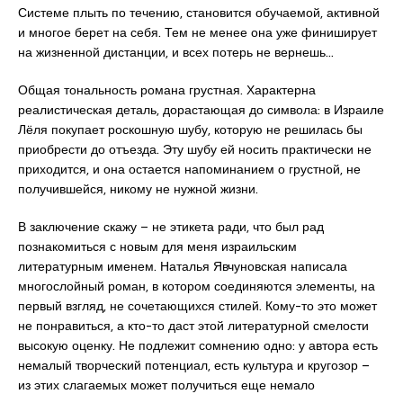
Системе плыть по течению, становится обучаемой, активной
и многое берет на себя. Тем не менее она уже финиширует
на жизненной дистанции, и всех потерь не вернешь…
Общая тональность романа грустная. Характерна
реалистическая деталь, дорастающая до символа: в Израиле
Лёля покупает роскошную шубу, которую не решилась бы
приобрести до отъезда. Эту шубу ей носить практически не
приходится, и она остается напоминанием о грустной, не
получившейся, никому не нужной жизни.
В заключение скажу – не этикета ради, что был рад
познакомиться с новым для меня израильским
литературным именем. Наталья Явчуновская написала
многослойный роман, в котором соединяются элементы, на
первый взгляд, не сочетающихся стилей. Кому-то это может
не понравиться, а кто-то даст этой литературной смелости
высокую оценку. Не подлежит сомнению одно: у автора есть
немалый творческий потенциал, есть культура и кругозор –
из этих слагаемых может получиться еще немало