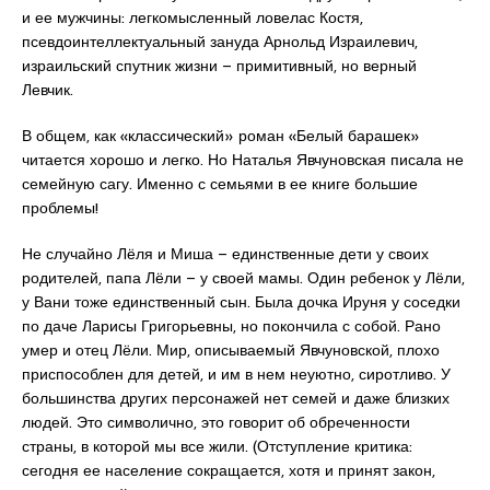
и ее мужчины: легкомысленный ловелас Костя,
псевдоинтеллектуальный зануда Арнольд Израилевич,
израильский спутник жизни – примитивный, но верный
Левчик.
В общем, как «классический» роман «Белый барашек»
читается хорошо и легко. Но Наталья Явчуновская писала не
семейную сагу. Именно с семьями в ее книге большие
проблемы!
Не случайно Лёля и Миша – единственные дети у своих
родителей, папа Лёли – у своей мамы. Один ребенок у Лёли,
у Вани тоже единственный сын. Была дочка Ируня у соседки
по даче Ларисы Григорьевны, но покончила с собой. Рано
умер и отец Лёли. Мир, описываемый Явчуновской, плохо
приспособлен для детей, и им в нем неуютно, сиротливо. У
большинства других персонажей нет семей и даже близких
людей. Это символично, это говорит об обреченности
страны, в которой мы все жили. (Отступление критика:
сегодня ее население сокращается, хотя и принят закон,