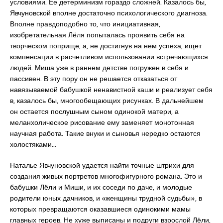
условиями. Ее детерминизм гораздо сложней. Казалось бы,
Явчуновской вполне достаточно психологического диагноза.
Вполне правдоподобно то, что инициативная,
изобретательная Лёля попыталась проявить себя на
творческом поприще, а, не достигнув на нем успеха, ищет
компенсации в расчетливом использовании встречающихся
людей. Миша уже в раннем детстве погружен в себя и
пассивен. В эту пору он не решается отказаться от
навязываемой бабушкой ненавистной каши и реализует себя
в, казалось бы, многообещающих рисунках. В дальнейшем
он остается послушным сыном одинокой матери, а
меланхолическое рисование ему заменяет монотонная
научная работа. Такие внуки и сыновья нередко остаются
холостяками…
Наталье Явчуновской удается найти точные штрихи для
создания живых портретов многофигурного романа. Это и
бабушки Лёли и Миши, и их соседи по даче, и молодые
родители юных дачников, и «женщины трудной судьбы», в
которых превращаются оказавшиеся одинокими мамы
главных героев. Не хуже выписаны и подруги взрослой Лёли,