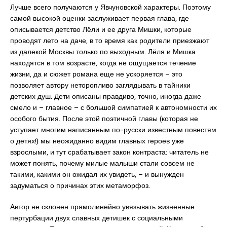
Лучше всего получаются у Явчуновской характеры. Поэтому
самой высокой оценки заслуживает первая глава, где
описывается детство Лёли и ее друга Мишки, которые
проводят лето на даче, в то время как родители приезжают
из далекой Москвы только по выходным. Лёля и Мишка
находятся в том возрасте, когда не ощущается течение
жизни, да и сюжет романа еще не ускоряется – это
позволяет автору неторопливо заглядывать в тайники
детских душ. Дети описаны правдиво, точно, иногда даже
смело и – главное – с большой симпатией к автономности их
особого бытия. После этой поэтичной главы (которая не
уступает многим написанным по-русски известным повестям
о детях!) мы неожиданно видим главных героев уже
взрослыми, и тут срабатывает закон контраста: читатель не
может понять, почему милые малыши стали совсем не
такими, какими он ожидал их увидеть, – и вынужден
задуматься о причинах этих метаморфоз.
Автор не склонен прямолинейно увязывать жизненные
пертурбации двух славных детишек с социальными