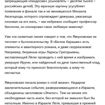
запрещающий «пиндосам» усыновлять – десятки тысяч! –
российских детей). Эту мрачную картину усугубляет
появление в финале так и не женившегося Михаила
Аксельрода, которого спровождает девчушка, ужасающе
похожая на его мать, – как небрежно сообщает профессор
биологии, он клонировал свою любимую мамочку!..
Уже эта сюжетная линия говорит о том, что Явчуновская не
тяготеет к бытописательству. В «Белом барашке» есть
элементы и авантюрного романа, и даже сюрреализма!
Например, безумные игры Ларисы Григорьевны,
заставляющей Лёлю проводить с ней время и изображать
умершую Ируню, или найденный на даче таинственный клад,
который кому-то приносит благополучие, а кому-то
несчастье.
Явчуновская писала роман о «той жизни». Недаром
заключительные события, разворачивающиеся в Израиле,
объединены заголовком «Эпилог». Тем не менее это
необходимая часть книги, без которой ее замысел был бы
неполным. Именно в Израиле Лёля, привыкшая в прежней