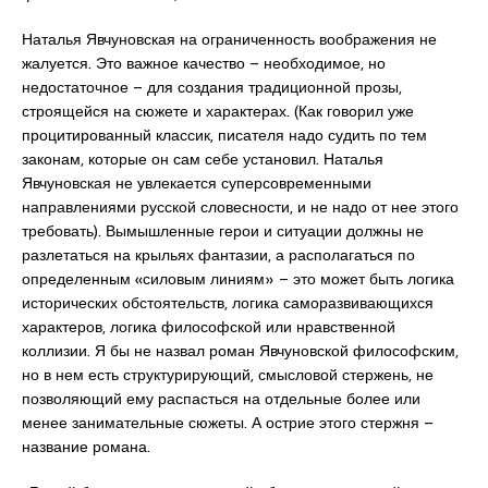
Наталья Явчуновская на ограниченность воображения не
жалуется. Это важное качество – необходимое, но
недостаточное – для создания традиционной прозы,
строящейся на сюжете и характерах. (Как говорил уже
процитированный классик, писателя надо судить по тем
законам, которые он сам себе установил. Наталья
Явчуновская не увлекается суперсовременными
направлениями русской словесности, и не надо от нее этого
требовать). Вымышленные герои и ситуации должны не
разлетаться на крыльях фантазии, а располагаться по
определенным «силовым линиям» – это может быть логика
исторических обстоятельств, логика саморазвивающихся
характеров, логика философской или нравственной
коллизии. Я бы не назвал роман Явчуновской философским,
но в нем есть структурирующий, смысловой стержень, не
позволяющий ему распасться на отдельные более или
менее занимательные сюжеты. А острие этого стержня –
название романа.