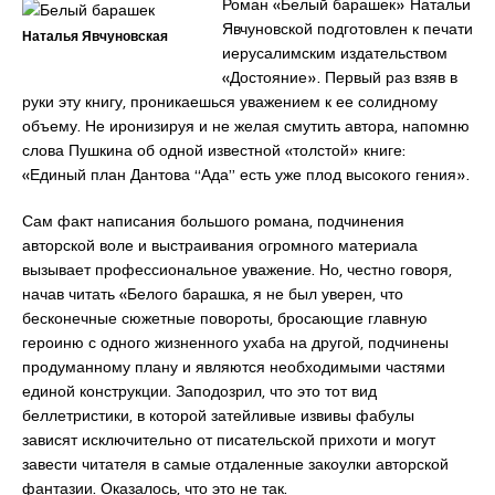
Роман «Белый барашек» Натальи
Явчуновской подготовлен к печати
Наталья Явчуновская
иерусалимским издательством
«Достояние». Первый раз взяв в
руки эту книгу, проникаешься уважением к ее солидному
объему. Не иронизируя и не желая смутить автора, напомню
слова Пушкина об одной известной «толстой» книге:
«Единый план Дантова “Ада” есть уже плод высокого гения».
Сам факт написания большого романа, подчинения
авторской воле и выстраивания огромного материала
вызывает профессиональное уважение. Но, честно говоря,
начав читать «Белого барашка, я не был уверен, что
бесконечные сюжетные повороты, бросающие главную
героиню с одного жизненного ухаба на другой, подчинены
продуманному плану и являются необходимыми частями
единой конструкции. Заподозрил, что это тот вид
беллетристики, в которой затейливые извивы фабулы
зависят исключительно от писательской прихоти и могут
завести читателя в самые отдаленные закоулки авторской
фантазии. Оказалось, что это не так.