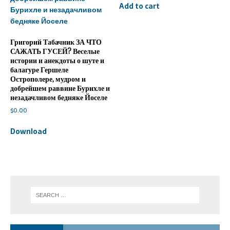
Add to cart
Григорий Табачник ЗА ЧТО
САЖАТЬ ГУСЕЙ? Веселые
истории и анекдоты о шуте и
балагуре Гершеле
Острополере, мудром и
добрейшем раввине Бурихле и
незадачливом бедняке Йоселе
$
0.00
Download