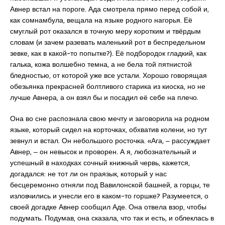
Авнер встал на пороге. Ада смотрела прямо перед собой и,
как сомнамбула, вещала на языке родного нагорья. Её
смуглый рот оказался в точную меру коротким и твёрдым
словам (и зачем разевать маленький рот в беспредельном
зевке, как в какой-то попытке?). Её подбородок гладкий, как
галька, кожа волшебно темна, а не бела той пятнистой
бледностью, от которой уже все устали. Хорошо говорящая
обезьянка прекрасней болтливого старика из киоска, но не
лучше Авнера, а он взял бы и посадил её себе на плечо.
Она во сне распознала свою мечту и заговорила на родном
языке, который сидел на корточках, обхватив колени, но тут
зевнул и встал. Он небольшого росточка. «Ага, ‒ рассуждает
Авнер, ‒ он невысок и проворен. А я, любознательный и
успешный в находках сочный книжный червь, кажется,
догадался: не тот ли он праязык, который у нас
бесцеремонно отняли под Вавилонской башней, а горцы, те
изловчились и унесли его в каком-то горшке? Разумеется, о
своей догадке Авнер сообщил Аде. Она отвела взор, чтобы
подумать. Подумав, она сказала, что так и есть, и облеклась в