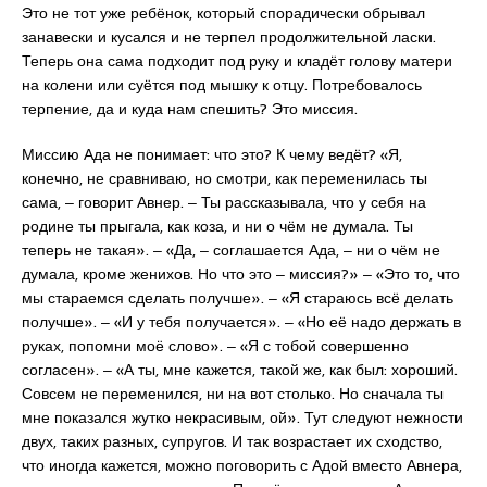
Это не тот уже ребёнок, который спорадически обрывал
занавески и кусался и не терпел продолжительной ласки.
Теперь она сама подходит под руку и кладёт голову матери
на колени или суётся под мышку к отцу. Потребовалось
терпение, да и куда нам спешить? Это миссия.
Миссию Ада не понимает: что это? К чему ведёт? «Я,
конечно, не сравниваю, но смотри, как переменилась ты
сама, ‒ говорит Авнер. ‒ Ты рассказывала, что у себя на
родине ты прыгала, как коза, и ни о чём не думала. Ты
теперь не такая». ‒ «Да, ‒ соглашается Ада, ‒ ни о чём не
думала, кроме женихов. Но что это ‒ миссия?» ‒ «Это то, что
мы стараемся сделать получше». ‒ «Я стараюсь всё делать
получше». ‒ «И у тебя получается». ‒ «Но её надо держать в
руках, попомни моё слово». ‒ «Я с тобой совершенно
согласен». ‒ «А ты, мне кажется, такой же, как был: хороший.
Совсем не переменился, ни на вот столько. Но сначала ты
мне показался жутко некрасивым, ой». Тут следуют нежности
двух, таких разных, супругов. И так возрастает их сходство,
что иногда кажется, можно поговорить с Адой вместо Авнера,