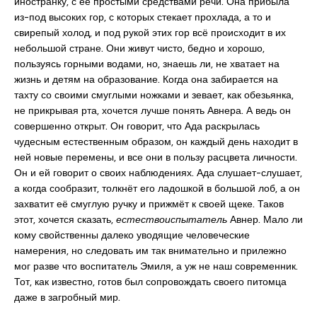
иностранку, с её простыми средствами речи. Она прибыла
из-под высоких гор, с которых стекает прохлада, а то и
свирепый холод, и под рукой этих гор всё происходит в их
небольшой стране. Они живут чисто, бедно и хорошо,
пользуясь горными водами, но, знаешь ли, не хватает на
жизнь и детям на образование. Когда она забирается на
тахту со своими смуглыми ножками и зевает, как обезьянка,
не прикрывая рта, хочется лучше понять Авнера. А ведь он
совершенно открыт. Он говорит, что Ада раскрылась
чудесным естественным образом, он каждый день находит в
ней новые перемены, и все они в пользу расцвета личности.
Он и ей говорит о своих наблюдениях. Ада слушает-слушает,
а когда сообразит, толкнёт его ладошкой в большой лоб, а он
захватит её смуглую ручку и прижмёт к своей щеке. Таков
этот, хочется сказать,
естествоиспытатель
Авнер. Мало ли
кому свойственны далеко уводящие человеческие
намерения, но следовать им так внимательно и прилежно
мог разве что воспитатель Эмиля, а уж не наш современник.
Тот, как известно, готов был сопровождать своего питомца
даже в загробный мир.