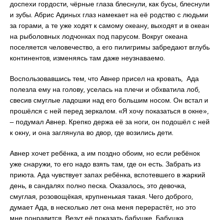
доспехи гордости, чёрные глаза блеснули, как бусы, блеснули
и зубы. Абрис Адиных глаз намекает на её родство с людьми
за горами, а те уже ходят к самому океану, выходят и в океан
на рыболовных лодчонках под парусом. Вокруг океана
поселяется человечество, а его пилигримы забредают вглубь
континентов, изменяясь там даже неузнаваемо.
Воспользовавшись тем, что Авнер присел на кровать, Ада
полезла ему на голову, уселась на плечи и обхватила лоб,
свесив смуглые ладошки над его большим носом. Он встал и
прошёлся с ней перед зеркалом. «Я хочу показаться в окне»,
‒ подумал Авнер. Крепко держа её за ноги, он подошёл с ней
к окну, и она заглянула во двор, где возились дети.
Авнер хочет ребёнка, а им поздно обоим, но если ребёнок
уже снаружи, то его надо взять там, где он есть. Забрать из
приюта. Ада чувствует запах ребёнка, вспотевшего в жаркий
день, в сандалях полно песка. Оказалось, это девочка,
смуглая, розовощёкая, крупненькая такая. Чего доброго,
думает Ада, в несколько лет она меня перерастёт, но это
мне понравится. Везут её показать бабушке. Бабушка