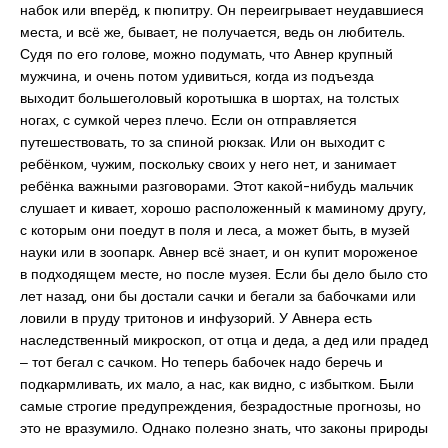
набок или вперёд, к пюпитру. Он переигрывает неудавшиеся
места, и всё же, бывает, не получается, ведь он любитель.
Судя по его голове, можно подумать, что Авнер крупный
мужчина, и очень потом удивиться, когда из подъезда
выходит большеголовый коротышка в шортах, на толстых
ногах, с сумкой через плечо. Если он отправляется
путешествовать, то за спиной рюкзак. Или он выходит с
ребёнком, чужим, поскольку своих у него нет, и занимает
ребёнка важными разговорами. Этот какой-нибудь мальчик
слушает и кивает, хорошо расположенный к маминому другу,
с которым они поедут в поля и леса, а может быть, в музей
науки или в зоопарк. Авнер всё знает, и он купит мороженое
в подходящем месте, но после музея. Если бы дело было сто
лет назад, они бы достали сачки и бегали за бабочками или
ловили в пруду тритонов и инфузорий. У Авнера есть
наследственный микроскоп, от отца и деда, а дед или прадед
‒ тот бегал с сачком. Но теперь бабочек надо беречь и
подкармливать, их мало, а нас, как видно, с избытком. Были
самые строгие предупреждения, безрадостные прогнозы, но
это не вразумило. Однако полезно знать, что законы природы