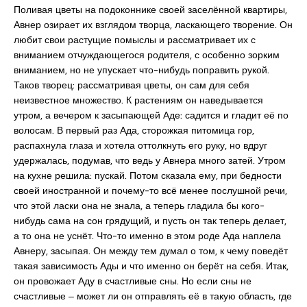
Поливая цветы на подоконнике своей заселённой квартиры,
Авнер озирает их взглядом творца, ласкающего творение. Он
любит свои растущие помыслы и рассматривает их с
вниманием отчуждающегося родителя, с особенно зорким
вниманием, но не упускает что-нибудь поправить рукой.
Таков творец: рассматривая цветы, он сам для себя
неизвестное множество. К растениям он наведывается
утром, а вечером к засыпающей Аде: садится и гладит её по
волосам. В первый раз Ада, сторожкая питомица гор,
распахнула глаза и хотела оттолкнуть его руку, но вдруг
удержалась, подумав, что ведь у Авнера много затей. Утром
на кухне решила: пускай. Потом сказала ему, при бедности
своей иностранной и почему-то всё менее послушной речи,
что этой ласки она не знала, а теперь гладила бы кого-
нибудь сама на сон грядущий, и пусть он так теперь делает,
а то она не уснёт. Что-то именно в этом роде Ада наплела
Авнеру, засыпая. Он между тем думал о том, к чему поведёт
такая зависимость Ады и что именно он берёт на себя. Итак,
он провожает Аду в счастливые сны. Но если сны не
счастливые ‒ может ли он отправлять её в такую область, где