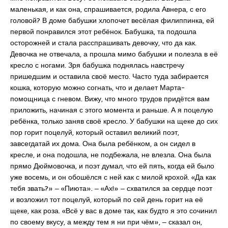
маленькая, и как она, спрашивается, родила Авнера, с его
головой? В доме бабушки хлопочет весёлая филиппинка, ей
первой понравился этот ребёнок. Бабушка, та подошла
осторожней и стала расспрашивать девочку, что да как.
Девочка не отвечала, а прошла мимо бабушки и полезла в её
кресло с ногами. Зря бабушка поднялась навстречу
пришедшим и оставила своё место. Часто туда забирается
кошка, которую можно согнать, что и делает Марта-
помощница с гневом. Вижу, что много трудов придётся вам
приложить, начиная с этого момента и раньше. А я поцелую
ребёнка, только заняв своё кресло. У бабушки на щеке до сих
пор горит поцелуй, который оставил великий поэт,
завсегдатай их дома. Она была ребёнком, а он сидел в
кресле, и она подошла, не подбежала, не влезла. Она была
прямо Дюймовочка, и поэт думал, что ей пять, когда ей было
уже восемь, и он обошёлся с ней как с милой крохой. «Да как
тебя звать?» ‒ «Пиюта». ‒ «Ах!» ‒ схватился за сердце поэт
и возложил тот поцелуй, который по сей день горит на её
щеке, как роза. «Всё у вас в доме так, как будто я это сочинил
по своему вкусу, а между тем я ни при чём», ‒ сказал он,