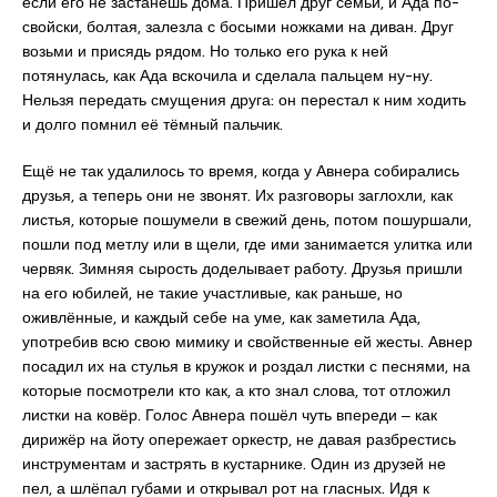
если его не застанешь дома. Пришёл друг семьи, и Ада по-
свойски, болтая, залезла с босыми ножками на диван. Друг
возьми и присядь рядом. Но только его рука к ней
потянулась, как Ада вскочила и сделала пальцем ну-ну.
Нельзя передать смущения друга: он перестал к ним ходить
и долго помнил её тёмный пальчик.
Ещё не так удалилось то время, когда у Авнера собирались
друзья, а теперь они не звонят. Их разговоры заглохли, как
листья, которые пошумели в свежий день, потом пошуршали,
пошли под метлу или в щели, где ими занимается улитка или
червяк. Зимняя сырость доделывает работу. Друзья пришли
на его юбилей, не такие участливые, как раньше, но
оживлённые, и каждый себе на уме, как заметила Ада,
употребив всю свою мимику и свойственные ей жесты. Авнер
посадил их на стулья в кружок и роздал листки с песнями, на
которые посмотрели кто как, а кто знал слова, тот отложил
листки на ковёр. Голос Авнера пошёл чуть впереди ‒ как
дирижёр на йоту опережает оркестр, не давая разбрестись
инструментам и застрять в кустарнике. Один из друзей не
пел, а шлёпал губами и открывал рот на гласных. Идя к