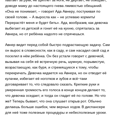
хватает за руки, не щиплет за ноги, не дёргает, не обещает,
доводя маму до настоящего гнева лживостью обещаний.
«Она не понимает, ‒ говорит Ада Авнеру, постукивая по
своей голове. ‒ А выросла как ‒ не успеваю кормить!
Перерастёт меня и будет бить». Ада, вообразив, как девочка
выбегает из детской и гонит её на кухню, спряталась за
Авнера, но от ребёнка надолго не спрячешься.
Авнер видит перед собой быстро подрастающую задачу. Сам
он вырос в словесности, как в саду, и сам насадил свой сад и
поселил в нём ребёнка. Он без устали говорит с девочкой,
вызывая на себя её встречную речь, шумную, порывистую,
возрастающую, как буря, и стремящуюся к тому, чтобы
перекричать. Девочка кидается на Авнера, но он отводит её
кулачки, избегает её ноготков и зубов и всё-таки
договаривает то, что следовало сказать. Крепкие руки и
умеренная громкость его голоса в конце концов делают то,
что девочка оседает, и тогда он гладит её по голове. Но что
же? Теперь бывает, что она слушает открыв рот. Обычно
делаешь больше ошибок, чем верных ходов. В диспансере
для неё тоже полезные процедуры и небесполезные уроки.