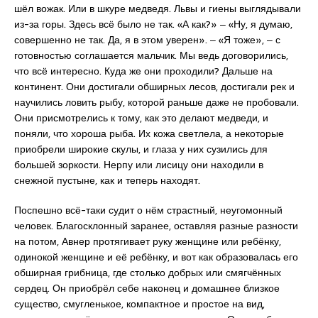
шёл вожак. Или в шкуре медведя. Львы и гиены выглядывали
из-за горы. Здесь всё было не так. «А как?» ‒ «Ну, я думаю,
совершенно не так. Да, я в этом уверен». ‒ «Я тоже», ‒ с
готовностью соглашается мальчик. Мы ведь договорились,
что всё интересно. Куда же они проходили? Дальше на
континент. Они достигали обширных лесов, достигали рек и
научились ловить рыбу, которой раньше даже не пробовали.
Они присмотрелись к тому, как это делают медведи, и
поняли, что хороша рыба. Их кожа светлела, а некоторые
приобрели широкие скулы, и глаза у них сузились для
большей зоркости. Нерпу или лисицу они находили в
снежной пустыне, как и теперь находят.
Поспешно всё-таки судит о нём страстный, неугомонный
человек. Благосклонный заранее, оставляя разные разности
на потом, Авнер протягивает руку женщине или ребёнку,
одинокой женщине и её ребёнку, и вот как образовалась его
обширная грибница, где столько добрых или смягчённых
сердец. Он приобрёл себе наконец и домашнее близкое
существо, смугленькое, компактное и простое на вид,