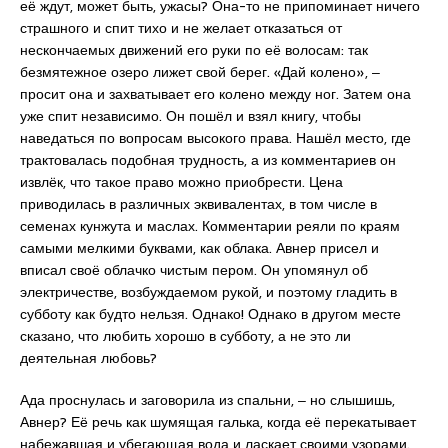
её ждут, может быть, ужасы? Она-то не припоминает ничего
страшного и спит тихо и не желает отказаться от
нескончаемых движений его руки по её волосам: так
безмятежное озеро лижет свой берег. «Дай колено», ‒
просит она и захватывает его колено между ног. Затем она
уже спит независимо. Он пошёл и взял книгу, чтобы
наведаться по вопросам высокого права. Нашёл место, где
трактовалась подобная трудность, а из комментариев он
извлёк, что такое право можно приобрести. Цена
приводилась в различных эквивалентах, в том числе в
семенах кунжута и маслах. Комментарии реяли по краям
самыми мелкими буквами, как облака. Авнер присел и
вписал своё облачко чистым пером. Он упомянул об
электричестве, возбуждаемом рукой, и поэтому гладить в
субботу как будто нельзя. Однако! Однако в другом месте
сказано, что любить хорошо в субботу, а не это ли
деятельная любовь?
Ада проснулась и заговорила из спальни, ‒ но слышишь,
Авнер? Её речь как шумящая галька, когда её перекатывает
набежавшая и убегающая вода и ласкает своими узорами.