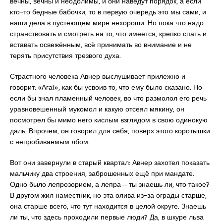
вечны, вечны и неодолимы, и они наведут порядок, а если
кто-то бедные бабочки, то в первую очередь это мы сами, и
наши дела в пустеющем мире нехороши. Но пока что надо
странствовать и смотреть на то, что имеется, крепко спать и
вставать освежённым, всё принимать во внимание и не
терять присутствия трезвого духа.
Страстного человека Авнер выслушивает прилежно и
говорит: «Ага!», как бы усвоив то, что ему было сказано. Но
если бы знал пламенный человек, во что размолол его речь
уравновешенный мукомол и какую отсеял мякину, он
посмотрел бы мимо него кислым взглядом в свою одинокую
даль. Впрочем, он говорил для себя, поверх этого коротышки
с непробиваемым лбом.
Вот они завернули в старый квартал: Авнер захотел показать
мальчику два строения, заброшенных ещё при мандате.
Одно было лепрозорием, а лепра ‒ ты знаешь ли, что такое?
В другом жил наместник, но эта олива из-за ограды старше,
она старше всего, что тут находится в целой округе. Знаешь
ли ты, что здесь проходили первые люди? Да, в шкуре льва