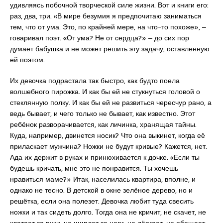
удивляясь побочной творческой силе жизни. Вот и книги его:
раз, два, три. «В мире безумия я предпочитаю заниматься
тем, что от ума. Это, по крайней мере, на что-то похоже», ‒
говаривал поэт. «От ума? Не от сердца?» ‒ до сих пор
думает бабушка и не может решить эту задачу, оставленную
ей поэтом.
Их девочка подрастала так быстро, как будто поела
волшебного пирожка. И как бы ей не стукнуться головой о
стеклянную полку. И как бы ей не развиться чересчур рано, а
ведь бывает, и чего только не бывает, как известно. Этот
ребёнок разворачивается, как личинка, хранящая тайны.
Куда, например, двинется носик? Что она выкинет, когда её
приласкает мужчина? Ножки не будут кривые? Кажется, нет.
Ада их держит в руках и принюхивается к дочке. «Если ты
будешь кричать, мне это не понравится. Ты хочешь
нравиться маме?» Итак, населилась квартира, вполне, и
однако не тесно. В детской в окне зелёное дерево, но и
решётка, если она полезет. Девочка любит туда свесить
ножки и так сидеть долго. Тогда она не кричит, не скачет, не