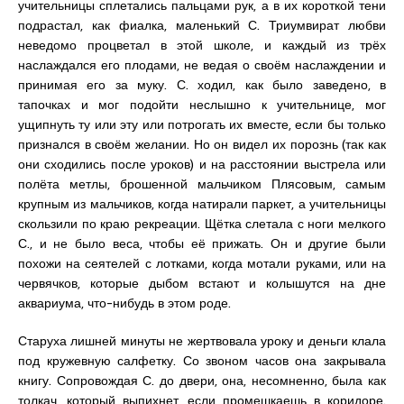
учительницы сплетались пальцами рук, а в их короткой тени
подрастал, как фиалка, маленький С. Триумвират любви
неведомо процветал в этой школе, и каждый из трёх
наслаждался его плодами, не ведая о своём наслаждении и
принимая его за муку. С. ходил, как было заведено, в
тапочках и мог подойти неслышно к учительнице, мог
ущипнуть ту или эту или потрогать их вместе, если бы только
признался в своём желании. Но он видел их порознь (так как
они сходились после уроков) и на расстоянии выстрела или
полёта метлы, брошенной мальчиком Плясовым, самым
крупным из мальчиков, когда натирали паркет, а учительницы
скользили по краю рекреации. Щётка слетала с ноги мелкого
С., и не было веса, чтобы её прижать. Он и другие были
похожи на сеятелей с лотками, когда мотали руками, или на
червячков, которые дыбом встают и колышутся на дне
аквариума, что-нибудь в этом роде.
Старуха лишней минуты не жертвовала уроку и деньги клала
под кружевную салфетку. Со звоном часов она закрывала
книгу. Сопровождая С. до двери, она, несомненно, была как
толкач, который выпихнет, если промешкаешь в коридоре.