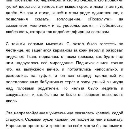
Мы побывали кто червячком, а кто яблочком, а кто провонял
густой шерстью, а теперь нам вышел срок, и лежит нам путь
далёк. Не зря и стихи, и всё в этом роде: единственное, с
позволения сказать, воплощение. «Позвольте» да
«извините», «конечно» и «с удовольствием» ‒ любезность,
любезность, которая так подобает эфирным составам.
С такими лёгкими мыслями С. хотел было взлететь по
лестнице, но зацепился карманом за край перил и разорвал
пиджачок. Ткань порвалась с таким треском, как будто над
ним надругалось всё мироздание. Пиджачок сшили только
что, на выпускной вечер, и потратились непосильно, и
разорились на туфли, и он как снаряд, сделанный из
переплавленных бабушкиных серёг и запущенный в никуда
над головами родителей. Но нельзя было медлить и
сокрушаться, и, как бы там ни было, он вовремя позвонил в
дверь.
Эта непревзойдённая учительница оказалась крепкой седой
старухой. Скрывая рукой карман, он пошёл за ней в комнату.
Нарочитая простота и крепость во всём могли бы напомнить