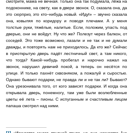
смотрите, мама не вечная. Только она так подумала, лёжа на
подоконнике, на свету, как в двери звонок. О, сказала она, да
это сюрприз, это кто-нибудь новый. «Иду!» ‒ звучно сказала
она, ковыляя по коридору и поводя плечами. А у меня
толстые руки, тяжёлые, налитые. Если, положим, упасть под
дверью, они не войдут. Ну что же? Полезут через балкон, от
соседей. Это тоже возможно, лазали и не так и не думали
дважды, и повторять нам не приходилось. Да кто же? Сейчас
в приоткрытую дверь падёт лестничный свет, а там никого,
что тогда? Какой-нибудь пробегал и нарочно нажал на
звонок, нарушил девичий покой, а теперь он несётся по
улице. И только пахнёт сквозняком, а пожалуй и сыростью.
Однако бывают подарки, не правда ли и не так ли? Бывают?
Она урезонивала того, от кого зависят подарки. И когда она
открывала дверь, понемногу, там уже были возлюбленные
цветы её лета ‒ пионы. С испуганным и счастливым лицом
папаша смотрел над ними.