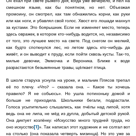
Он ехал при свете рыжего дня, когда уже вечерело, и пел на
смешном языке, как бы понятном, но нет. Объезжая
промоину, он смотрел, как там обнажились корни, как руки
или как ноги, и убавлял свой голос. Хвост его лошади махнул
за кустами. Это боярышник. Если не изменяет место, теперь
здесь овражек, в котором кто-нибудь водится, но, независимо
от того, это лучшее место на свете. Под снегом он мелкий,
как будто споткнулся лес, но летом здесь кто-нибудь да
живёт, и он выводит к пруду, если пойти сквозь кусты. Так-то,
милые девочки, Эммочка и Вероника. Ближе к воде
разрастаются безымянные травы, щёлкает птица.
В школе старуха уснула на уроке, и мальчик Плясов трепал
её по плечу. «Что? ‒ сказала она. ‒ Какое ты хочешь
правило? Я не собьюсь». Но ушла потихоньку домой и
больше не приходила. Школьники бегали, подрастали.
Голоса усыпительно слышались, как пчёлы над липой, хотя
ведь она не липа, не мёд из дупла, добытый детской рукой.
Она диктует козлёнку: «Искусство много трудней труда, но
оно искусство
[1]
». Так написал этот художник и не солгал вот
на столько (она показала четверть мизинца). Но это уже за