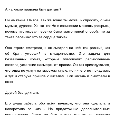
А на какие правила был диктант?
Ни на какие. На все. Так же точно ты можешь спросить, о чём
музыка, дурачок. Ха-ха-ха! Но в сочинении можешь раскрыть,
почему пустяковая песенка была мамочкиной опорой, что за
такая песенка? Что за сердца такие?
Она строго смотрела, и он смотрел на неё, как равный, как
её брат, умерший в младенчестве. Это задача для
беззаконных комет, которым благоволят расчисленные
светила, уставшие насмерть от правил. Он так призадумался,
что едва не уснул на высоком стуле, но ничего не придумал,
а тут и старуха пришла с киселём. Ели кисель и смотрели в
окно.
Другой был диктант.
Его душа забыла обо всём великом, что она сделала и
наворотила за жизнь. На придаточные дополнительные
предложения. Долго не быв в этих местах, он сначала