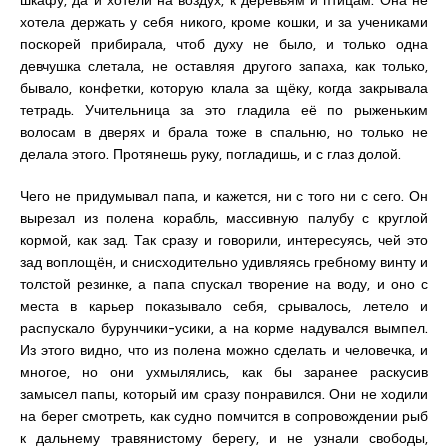
шкафу, да и хотели на воздух, к деревьям и птицам. Она не
хотела держать у себя никого, кроме кошки, и за учениками
поскорей прибирала, чтоб духу не было, и только одна
девчушка слетала, не оставляя другого запаха, как только,
бывало, конфетки, которую клала за щёку, когда закрывала
тетрадь. Учительница за это гладила её по рыженьким
волосам в дверях и брала тоже в спальню, но только не
делала этого. Протянешь руку, погладишь, и с глаз долой.
Чего не придумывал папа, и кажется, ни с того ни с сего. Он
вырезал из полена корабль, массивную палубу с круглой
кормой, как зад. Так сразу и говорили, интересуясь, чей это
зад воплощён, и снисходительно удивляясь гребному винту и
толстой резинке, а папа спускал творение на воду, и оно с
места в карьер показывало себя, срывалось, летело и
распускало бурунчики-усики, а на корме надувался вымпел.
Из этого видно, что из полена можно сделать и человечка, и
многое, но они ухмылялись, как бы заранее раскусив
замысел папы, который им сразу понравился. Они не ходили
на берег смотреть, как судно помчится в сопровождении рыб
к дальнему травянистому берегу, и не узнали свободы,