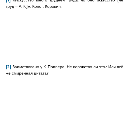
[1]
«Искусство много трудней труда, но оно искусство [не
труд ‒ А. К.]». Конст. Коровин.
[2]
Заимствовано у К. Поппера. Не воровство ли это? Или всё
же смиренная цитата?