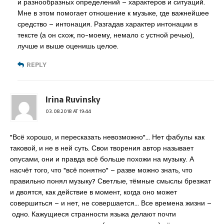
и разнообразных определений – характеров и ситуаций.
Мне в этом помогает отношение к музыке, где важнейшее
средство – интонация. Разгадав характер интонации в
тексте (а он схож, по-моему, немало с устной речью),
лучше и выше оценишь целое.
REPLY
Irina Ruvinsky
03.08.2018 AT 19:44
"Всё хорошо, и пересказать невозможно"… Нет фабулы как
таковой, и не в ней суть. Свои творения автор называет
опусами, они и правда всё больше похожи на музыку. А
насчёт того, что "всё понятно" – разве можно знать, что
правильно понял музыку? Светлые, тёмные смыслы брезжат
и двоятся, как действие в момент, когда оно может
совершиться – и нет, не совершается… Все времена жизни –
одно. Кажущиеся странности языка делают почти