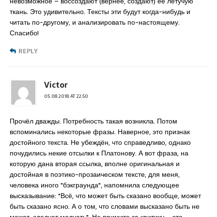
невозможное – воссоздают (вернее, создают) её летучую
ткань. Это удивительно. Тексты эти будут когда-нибудь и
читать по-другому, и анализировать по-настоящему.
Спасибо!
REPLY
Victor
05.08.2018 AT 22:50
Прочёл дважды. Потребность такая возникла. Потом
вспоминались некоторые фразы. Наверное, это признак
достойного текста. Не убеждён, что справедливо, однако
почудились некие отсылки к Платонову. А вот фраза, на
которую дана вторая ссылка, вполне оригинальная и
достойная в поэтико-прозаическом тексте, для меня,
человека иного "бэкграунда", напомнила следующее
высказывание: "Всё, что может быть сказано вообще, может
быть сказано ясно. А о том, что словами высказано быть не