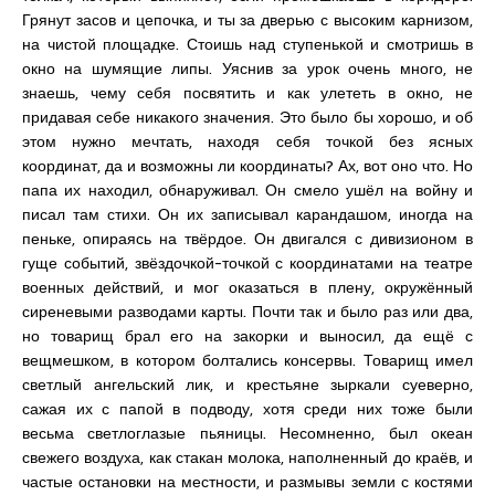
Грянут засов и цепочка, и ты за дверью с высоким карнизом,
на чистой площадке. Стоишь над ступенькой и смотришь в
окно на шумящие липы. Уяснив за урок очень много, не
знаешь, чему себя посвятить и как улететь в окно, не
придавая себе никакого значения. Это было бы хорошо, и об
этом нужно мечтать, находя себя точкой без ясных
координат, да и возможны ли координаты? Ах, вот оно что. Но
папа их находил, обнаруживал. Он смело ушёл на войну и
писал там стихи. Он их записывал карандашом, иногда на
пеньке, опираясь на твёрдое. Он двигался с дивизионом в
гуще событий, звёздочкой-точкой с координатами на театре
военных действий, и мог оказаться в плену, окружённый
сиреневыми разводами карты. Почти так и было раз или два,
но товарищ брал его на закорки и выносил, да ещё с
вещмешком, в котором болтались консервы. Товарищ имел
светлый ангельский лик, и крестьяне зыркали суеверно,
сажая их с папой в подводу, хотя среди них тоже были
весьма светлоглазые пьяницы. Несомненно, был океан
свежего воздуха, как стакан молока, наполненный до краёв, и
частые остановки на местности, и размывы земли с костями