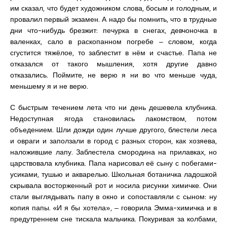
им сказал, что будет художником слова, босым и голодным, и
провалил первый экзамен. А надо бы помнить, что в трудные
дни что-нибудь брезжит: печурка в снегах, девчоночка в
валенках, сало в раскопанном погребе ‒ словом, когда
сгустится тяжёлое, то заблестит в нём и счастье. Папа не
отказался от такого мышления, хотя другие давно
отказались. Поймите, не верю я ни во что меньше чуда,
меньшему я и не верю.
С быстрым течением лета что ни день дешевела клубника.
Недоступная ягода становилась лакомством, потом
объедением. Шли дожди один лучше другого, блестели леса
и овраги и заползали в город с разных сторон, как хозяева,
наложившие лапу. Заблестела смородина на прилавках, но
царствовала клубника. Папа нарисовал её сыну с побегами-
усиками, тушью и акварелью. Школьная ботаничка ладошкой
скрывала восторженный рот и носила рисунки химичке. Они
стали выглядывать папу в окно и сопоставляли с сыном: ну
копия папы. «И я бы хотела», ‒ говорила Эмма-химичка и в
предутреннем сне тискала мальчика. Покуривая за колбами,