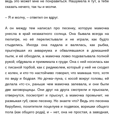
ведь это может мне не понравиться. Нашумела я тут, а тебе
сказать нечего, так ты и молчи.
‒ Я и молчу, ‒ ответил он вдруг.
А он между тем написал про песенку, которую мамочка
унесла в край незакатного солнца. Она бывала всегда на
пюпитре, но её перелистывали и не играли, как будто
стыдились. Иногда она падала и валялась, как рыбка,
прыгнýвшая из аквариума и обвалявшаяся в домашней
пыли, и её обходили, а мамочка ловко подхватывала полной
рукой, обдувала и прижимала к груди. Она с ней носилась как
с писаной торбой, как с ридикюлем, который у ней не сходил
с колен, и кто-то настойчиво говорил, что мамаша того, хотя
по виду и бодрая. Но дочка-луна, с косой вокруг головы, ей
делала «тс-с», раньше чем мамочка запевала, и они были
две заговорщицы. Они друг на друга смотрели и прыскали,
отвернутся, посмотрят и прыснут, а мамочка промычит, не
размыкая губ, свою песенку. Но знаете что? Ведь это песенка
Керубино, похитителя поцелуев и подвязок, воришки общего
пола (как общего рода), и ‒ нет, она не простая, а заводная,