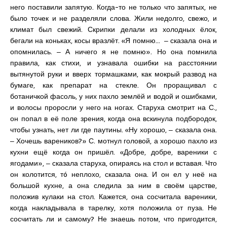
него поставили запятую. Когда-то не только что запятых, не
было точек и не разделяли слова. Жили недолго, свежо, и
климат был свежий. Скрипки делали из холодных ёлок,
бегали на коньках, косы вразлёт. «Я помню… ‒ сказала она и
опомнилась. ‒ А ничего я не помню». Но она помнила
правила, как стихи, и узнавала ошибки на расстоянии
вытянутой руки и вверх тормашками, как мокрый развод на
бумаге, как препарат на стекле. Он проращивал с
ботаничкой фасоль, у них пахло землёй и водой и ошибками,
и волосы проросли у него на ногах. Старуха смотрит на С.,
он попал в её поле зрения, когда она вскинула подбородок,
чтобы узнать, нет ли где паутины. «Ну хорошо, ‒ сказала она.
‒ Хочешь вареников?» С. мотнул головой, а хорошо пахло из
кухни ещё когда он пришёл. «Добре, добре, вареники с
ягодами», ‒ сказала старуха, опираясь на стол и вставая. Что
он колотится, тó неплохо, сказала она. И он ел у неё на
большой кухне, а она следила за ним в своём царстве,
положив кулаки на стол. Кажется, она сосчитала вареники,
когда накладывала в тарелку, хотя положила от пуза. Не
сосчитать ли и самому? Не знаешь потом, что пригодится,