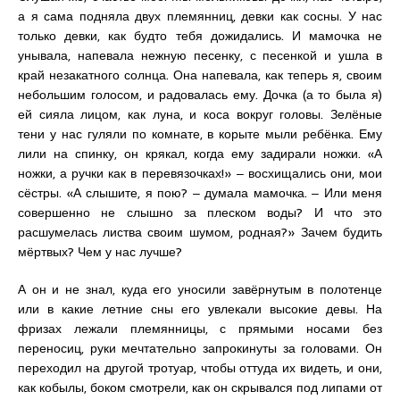
а я сама подняла двух племянниц, девки как сосны. У нас
только девки, как будто тебя дожидались. И мамочка не
унывала, напевала нежную песенку, с песенкой и ушла в
край незакатного солнца. Она напевала, как теперь я, своим
небольшим голосом, и радовалась ему. Дочка (а то была я)
ей сияла лицом, как луна, и коса вокруг головы. Зелёные
тени у нас гуляли по комнате, в корыте мыли ребёнка. Ему
лили на спинку, он крякал, когда ему задирали ножки. «А
ножки, а ручки как в перевязочках!» ‒ восхищались они, мои
сёстры. «А слышите, я пою? ‒ думала мамочка. ‒ Или меня
совершенно не слышно за плеском воды? И что это
расшумелась листва своим шумом, родная?» Зачем будить
мёртвых? Чем у нас лучше?
А он и не знал, куда его уносили завёрнутым в полотенце
или в какие летние сны его увлекали высокие девы. На
фризах лежали племянницы, с прямыми носами без
переносиц, руки мечтательно запрокинуты за головами. Он
переходил на другой тротуар, чтобы оттуда их видеть, и они,
как кобылы, боком смотрели, как он скрывался под липами от