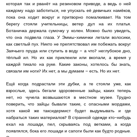
которая так и рванёт на резиновом приводе, а ведь о ней
каждому надо заботиться, не упускать её девичьих намёков,
пока она ходит вокруг и притворно помалкивает. На том
берегу стояли учительницы, ветер дул на их платья.
Ботаничка держала сумочку у колен. Можно было увидеть,
что она подвела глаза. У Эммы-химички летали волосики,
как светлый пух. Никто не препятствовал им побежать вокруг
Заячьего пруда или ступить в воду – а что? неглубокое дно,
тёплый ил. Но их как приклеили или вкопали, а время у
каждой тикало на руке. Какие законы, хотелось бы знать,
связали им ноги? Их нет, а мы думаем – есть. Но их нет.
Ещё когда подрастали эти дубки, а те стояли уже, как
взрослые, здесь бегали здоровенные зайцы, каких теперь
нет, но чучела возвышаются в местном музее. Трудно
поверить, что зайцы бывали такие, с опасными мордами,
хотя какой же таксидермист будет выдумывать и где
набраться таких материалов? В странной одежде кто-нибудь
ехал на лошади, пел, скрываясь под ветками, а когда
появлялся, бока его лошади и сапоги были как будто родные.