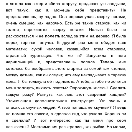
я летела как ветер и сбила старуху, продававшую ландыши,
вот такую, как я, можешь себе представить? Не
представляешь, ну ладно. Она опрокинулась кверху ногами,
очень смешно, как нарочно. Есть же такие старухи: как ни
толкни, опрокинется кверху ногами. Нельзя было не
расхохотаться и не полезть вслед за этим на дерево. Я была
порох, горячая штучка. В другой раз меня обидел наш
математик, сухой человек, казавшийся всем стариком,
страстный курильщик. Что же я? Запустила в него
чернильницей и, представляешь, попала. Теперь мне
хотелось бы вообразить этого старика за семейным столом,
между детьми, как он следит, что ему накладывает в тарелку
жена. Я бы толкнула её под локоть. А тебе, а тебе не хочется
меня толкнуть, пихнуть локтем? Опрокинуть кисель? Сделать
гадкую рожу? Рыгнуть, как лев, этот свирепый хищник?
Уточняющая дополнительная конструкция. Уж очень я
опасаюсь скучных людей. А твой папаша не скучный? Я ведь
не помню его совсем, а сделала вид, что узнала. Хорошо ли
я сделала? И вот интересно, как ты меня про себя
называешь? Местоимения разыгрались, как рыбки. Но молчи,