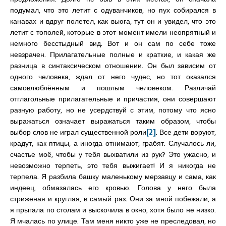
подумал, что это летит с одуванчиков, но пух собирался в
канавах и вдруг полетел, как вьюга, тут он и увидел, что это
летит с тополей, которые в этот момент имели неопрятный и
немного бесстыдный вид. Вот и он сам по себе тоже
невзрачен. Прилагательные полные и краткие, и какая же
разница в синтаксическом отношении. Он был зависим от
одного человека, ждал от него чудес, но тот оказался
самовлюблённым и пошлым человеком. Различай
отглагольные прилагательные и причастия, они совершают
разную работу, но не усердствуй с этим, потому что ясно
выражаться означает выражаться таким образом, чтобы
выбор слов не играл существенной роли
[2]
. Все дети воруют,
крадут, как птицы, а иногда отнимают, грабят. Случалось ли,
счастье моё, чтобы у тебя выхватили из рук? Это ужасно, и
невозможно терпеть, это тебя выжигает! И я никогда не
терпела. Я разбила башку маленькому мерзавцу и сама, как
индеец, обмазалась его кровью. Голова у него была
стриженая и круглая, в самый раз. Они за мной побежали, а
я прыгала по столам и выскочила в окно, хотя было не низко.
Я мчалась по улице. Там меня никто уже не преследовал, но