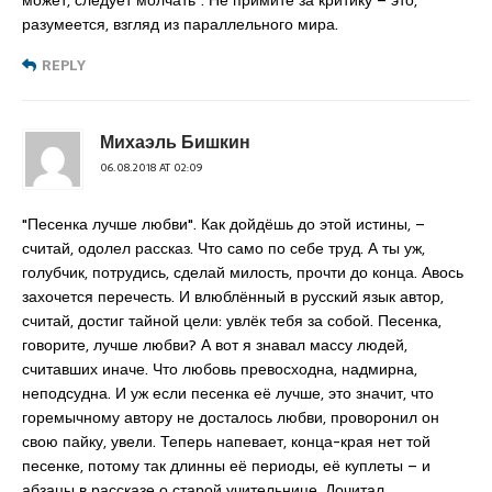
может, следует молчать". Не примите за критику – это,
разумеется, взгляд из параллельного мира.
REPLY
Михаэль Бишкин
06.08.2018 AT 02:09
"Песенка лучше любви". Как дойдёшь до этой истины, –
считай, одолел рассказ. Что само по себе труд. А ты уж,
голубчик, потрудись, сделай милость, прочти до конца. Авось
захочется перечесть. И влюблённый в русский язык автор,
считай, достиг тайной цели: увлёк тебя за собой. Песенка,
говорите, лучше любви? А вот я знавал массу людей,
считавших иначе. Что любовь превосходна, надмирна,
неподсудна. И уж если песенка её лучше, это значит, что
горемычному автору не досталось любви, проворонил он
свою пайку, увели. Теперь напевает, конца-края нет той
песенке, потому так длинны её периоды, её куплеты – и
абзацы в рассказе о старой учительнице. Дочитал.