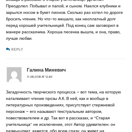
Преодолел. Побывал и папой, и сыном. Наелся клубники и
зарылся носом в букет пионов. Сколько раз хотел по дороге
бросить чтение. Но что-то мешало, как неоплатный долг
перед хорошей учительницей. Под конец сам заговорил в
манере рассказчика. Хороша песенка вышла, и она, право,
лучше любви.
REPLY
Галина Миневич
11.08.2018 AT 12:40
Загадочность творческого процесса – вот тема, на которую
наталкивает чтение прозы А.К. В ней, как и вообще в
литературных произведениях, присутствует стержневой
персонаж – его называют текстуальным автором,
повествователем и др. Так вот в рассказах, и “Старая
учительница” не исключение, этот Автор удивителен: он
размышляет, кажется, обо всем сразу; он живет на