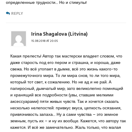
определенные трудности… Но и стимулы!
REPLY
Irina Shagalova (Litvina)
15.08.2018 AT 20:05
Какая прелесть! Автор так мастерски владеет словом, что
даже старость под его пером и страшна, и хороша, даже
свежа. Но всё утопает в дымке, всё это жизнь какого-то
промежуточного мира. То ли мира снов, то ли того мира,
который тот свет, к сожалению. Но не ад и не рай. А
папиросный, дымчатый мир; зато великолепно помнящий
и хранящий все подробности (увы, ставшие мелкими
аксессуарами) пяти живых чувств. Так и хочется сказать
несколько нелепостей: привкус вкуса, цепкость осязания,
привязчивость запаха… Ну а сами чувства – это земное
земным, пусть их – и ну их вообще. Кажется, что автору так
кажется. И всё же замечательно. Жаль только, что малая