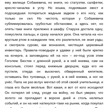
ему жилище Собакевича, но книги, но статуэтки, салфетки,
кресло-качалка в углу. Но кошка, поднявшая хвост и
подошедшая потереться жадным задком о его ногу, как
только он сел. Но чистота, которая у Собакевича
сублимировалась грубостью обстановки, а здесь нет, но
опять-таки книги прилежно в шкафу. Старуха достала одну,
помуслила пальцы, и сразу начался урок. Она читала на «о»
круглым ртом в назидание тем, кто разлетелся, не зная узды,
и смотрела сурово, как монахиня, чистящая церковный
инвентарь. Правила-поводыри и удавки у ней были крепко
на кочерге, а заповеданы ей на «о» ‒ из-под усов этим
Гоголем. Бюстик с длинной рукой, а в ней книжка, сам на
консольке, стоял перед книжным дворцом, куда его не
пустили, откуда он выскочил, обваренный кипятком,
оставшись без туловища, с рукой, а в ней книжка, а ног не
унёс. Папа не раз вслух мечтал об этой своей учительнице, и
глаза его были весёлые. Вот какая, и вот от кого исходило!
Он потерял её след, уходя на войну, но был уверен, что
золото не пропадает в ворохе дней и столь нелепых
событий, и он на неё наткнулся-таки на рынке, когда покупал