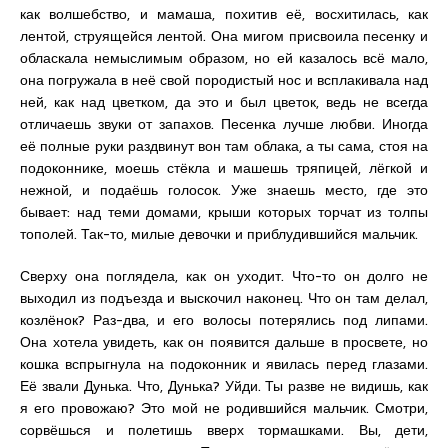
как волшебство, и мамаша, похитив её, восхитилась, как
лентой, струящейся лентой. Она мигом присвоила песенку и
обласкала немыслимым образом, но ей казалось всё мало,
она погружала в неё свой породистый нос и всплакивала над
ней, как над цветком, да это и был цветок, ведь не всегда
отличаешь звуки от запахов. Песенка лучше любви. Иногда
её полные руки раздвинут вон там облака, а ты сама, стоя на
подоконнике, моешь стёкла и машешь тряпицей, лёгкой и
нежной, и подаёшь голосок. Уже знаешь место, где это
бывает: над теми домами, крыши которых торчат из толпы
тополей. Так-то, милые девочки и приблудившийся мальчик.
Сверху она поглядела, как он уходит. Что-то он долго не
выходил из подъезда и выскочил наконец. Что он там делал,
козлёнок? Раз-два, и его волосы потерялись под липами.
Она хотела увидеть, как он появится дальше в просвете, но
кошка вспрыгнула на подоконник и явилась перед глазами.
Её звали Дунька. Что, Дунька? Уйди. Ты разве не видишь, как
я его провожаю? Это мой не родившийся мальчик. Смотри,
сорвёшься и полетишь вверх тормашками. Вы, дети,