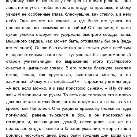
клубнику. Уже из кошёлки у ней крепко торчал ревень. Папа
лишь потянулся, чтобы потрогать ягоду на прилавке, и сбоку
увидел её особенные глаза, блеснувшие, как стекло, а в нём
небо. Она же его не узнала, и где было его узнать по
прошествии лет возмужания и войны! Он просиял, и даже
сухая улыбка старухи не удержала быстрого сердца папы,
мышиного сердца, как, может быть, отозвалась бы она (ведь
кто её знает). Он же был счастлив, как только умел: весёлым
и нерасчётливым счастьем, ‒ тут уже как бы припомненный
старой учительницей по выражению этого пустякового
счастья в цыганских глазах. В его голове блеснула весёлая
искра, ясная, как хрусталька, счастливая мысль, и он
засмеялся. «Чему ж ты смеёшься?» ‒ спросила учительница.
«А вот, если можно, я к вам пристрою сынка». ‒ «Ну отчего
же?» И хлопнули по рукам. То есть она толкнула его в плечо
довольно-таки по-свойски, потом подумала и взяла за ухо
крепко, как Наполеон. Она уходила вразвалку (ножки за годы
погнулись), ревень тыркался в бок, а он провожал её
взглядом и, возвращаясь домой, восхищался, как же он
правильно угадал намёки и близкие указания, которые так и
роились несколько дней. Ведь были трудные дни, когда сын