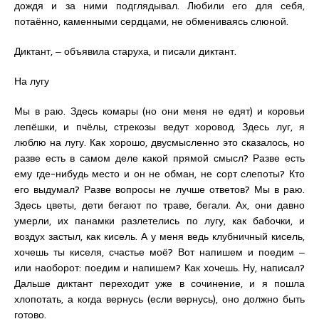
дождя и за ними подглядывал. Любили его для себя,
потаённо, каменными сердцами, не обмениваясь слюной.
Диктант, ‒ объявила старуха, и писали диктант.
На лугу
Мы в раю. Здесь комары (но они меня не едят) и коровьи
лепёшки, и пчёлы, стрекозы ведут хоровод. Здесь луг, я
люблю на лугу. Как хорошо, двусмысленно это сказалось, но
разве есть в самом деле какой прямой смысл? Разве есть
ему где-нибудь место и он не обман, не сорт слепоты? Кто
его выдумал? Разве вопросы не лучше ответов? Мы в раю.
Здесь цветы, дети бегают по траве, бегали. Ах, они давно
умерли, их панамки разлетелись по лугу, как бабочки, и
воздух застыл, как кисель. А у меня ведь клубничный кисель,
хочешь ты киселя, счастье моё? Вот напишем и поедим ‒
или наоборот: поедим и напишем? Как хочешь. Ну, написал?
Дальше диктант переходит уже в сочинение, и я пошла
хлопотать, а когда вернусь (если вернусь), оно должно быть
готово.