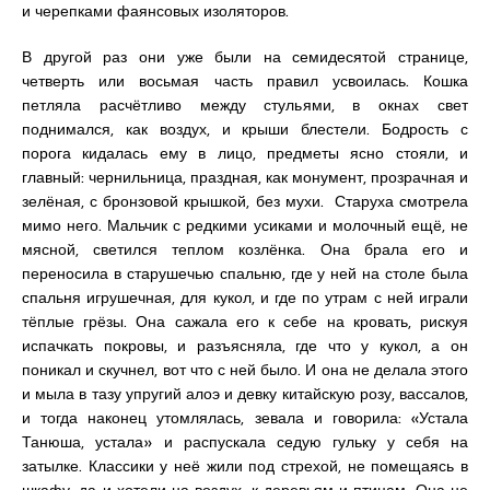
и черепками фаянсовых изоляторов.
В другой раз они уже были на семидесятой странице,
четверть или восьмая часть правил усвоилась. Кошка
петляла расчётливо между стульями, в окнах свет
поднимался, как воздух, и крыши блестели. Бодрость с
порога кидалась ему в лицо, предметы ясно стояли, и
главный: чернильница, праздная, как монумент, прозрачная и
зелёная, с бронзовой крышкой, без мухи. Старуха смотрела
мимо него. Мальчик с редкими усиками и молочный ещё, не
мясной, светился теплом козлёнка. Она брала его и
переносила в старушечью спальню, где у ней на столе была
спальня игрушечная, для кукол, и где по утрам с ней играли
тёплые грёзы. Она сажала его к себе на кровать, рискуя
испачкать покровы, и разъясняла, где что у кукол, а он
поникал и скучнел, вот что с ней было. И она не делала этого
и мыла в тазу упругий алоэ и девку китайскую розу, вассалов,
и тогда наконец утомлялась, зевала и говорила: «Устала
Танюша, устала» и распускала седую гульку у себя на
затылке. Классики у неё жили под стрехой, не помещаясь в