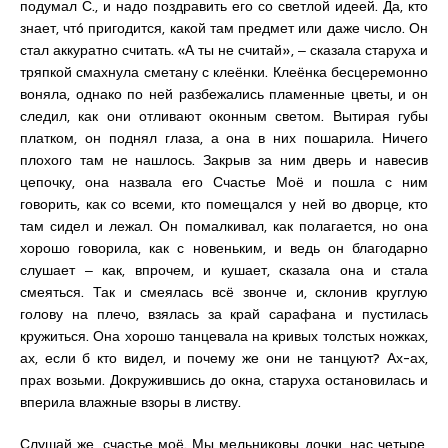
подумал С., и надо поздравить его со светлой идеей. Да, кто
знает, чтó пригодится, какой там предмет или даже число. Он
стал аккуратно считать. «А ты не считай», ‒ сказала старуха и
тряпкой смахнула сметану с клеёнки. Клеёнка бесцеремонно
воняла, однако по ней разбежались пламенные цветы, и он
следил, как они отливают оконным светом. Вытирая губы
платком, он поднял глаза, а она в них пошарила. Ничего
плохого там не нашлось. Закрыв за ним дверь и навесив
цепочку, она назвала его Счастье Моё и пошла с ним
говорить, как со всеми, кто помещался у ней во дворце, кто
там сидел и лежал. Он помалкивал, как полагается, но она
хорошо говорила, как с новеньким, и ведь он благодарно
слушает ‒ как, впрочем, и кушает, сказала она и стала
смеяться. Так и смеялась всё звонче и, склонив круглую
голову на плечо, взялась за край сарафана и пустилась
кружиться. Она хорошо танцевала на кривых толстых ножках,
ах, если б кто видел, и почему же они не танцуют? Ах-ах,
прах возьми. Докружившись до окна, старуха остановилась и
вперила влажные взоры в листву.
Слушай же, счастье моё. Мы мельниковы дочки, нас четыре,