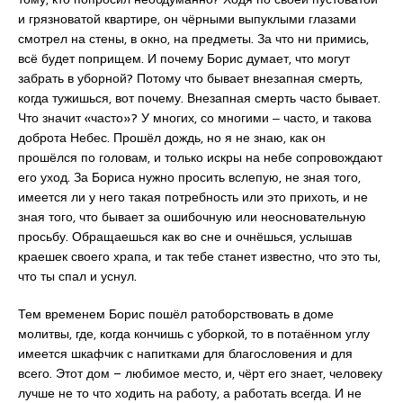
и грязноватой квартире, он чёрными выпуклыми глазами
смотрел на стены, в окно, на предметы. За что ни примись,
всё будет поприщем. И почему Борис думает, что могут
забрать в уборной? Потому что бывает внезапная смерть,
когда тужишься, вот почему. Внезапная смерть часто бывает.
Что значит «часто»? У многих, со многими ‒ часто, и такова
доброта Небес. Прошёл дождь, но я не знаю, как он
прошёлся по головам, и только искры на небе сопровождают
его уход. За Бориса нужно просить вслепую, не зная того,
имеется ли у него такая потребность или это прихоть, и не
зная того, что бывает за ошибочную или неосновательную
просьбу. Обращаешься как во сне и очнёшься, услышав
краешек своего храпа, и так тебе станет известно, что это ты,
что ты спал и уснул.
Тем временем Борис пошёл ратоборствовать в доме
молитвы, где, когда кончишь с уборкой, то в потаённом углу
имеется шкафчик с напитками для благословения и для
всего. Этот дом – любимое место, и, чёрт его знает, человеку
лучше не то что ходить на работу, а работать всегда. И не