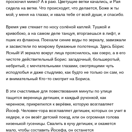
проскочил мимо? А в раю. Цветущие ветки качались, и Рая
сидела на ветке. Что происходит, что делается, Боже ж ты
мой, у меня на глазах, и хвала тебе от всей души, и спасибо.
Время уже стекает по носу солёной каплей. Тушкой и
кривобоко, а на самом деле танцуя, вторгаешься в лифт, и
пшик из флакона. Поехали синие воды по зеркалу, завизжали
и засвистели по мокрому бумажные полотенца. Здесь Бо̀рис
Ясный! И зеркало вокруг лица прояснилось, как озеро, а в его
чистоте действительный Борис: загадочный, большеротый,
небритый, с мечтательными глазами, смотрящими чуть
исподлобья и даже стыдливо, как будто не только он сам, но
и внимательный Кто-то смотрит на Бориса.
В эти счастливые для повествования минуты по улице
тащится вереница детишек, и каждый ручонкой, как
черенком, прикрепился к верёвке, которую возглавляет
Йосеф. Человек-гора возглавляет детишек, которых он учит в
хедере, и он везёт детский поезд, или он огромная голова
низенькой гусеницы. Свалить в кучу детишек, и окажется
мало, чтобы составить Йосефа, он останется