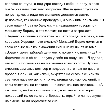
сползая со стула, а под утро находит себя на полу, в позе,
мы бы сказали, толстого эмбриона. Шесть дней спустя он
ночует дома, и тогда его женщине достаются ласки,
деловитые, как банные процедуры, и она к ним привыкла. «Я
свою лишний раз не балую», ‒ с назиданием говорит он
меньшему Борису, а тот молчит, но потом возражает:
«Неделю не спишь в кровати». ‒ «Зато придёшь в банк, а там
хорошо». Хорошо ‒ это сколько? Меньший Борис ложится в
свою колыбель в изнеможении сил, к нему льнёт истома.
«Возьми меня, забирай целиком, с ногами и с поясницей, ‒
бормочет он в её сонное ухо у себя на подушке. ‒ Я сделал,
что мог, и больше нет ни малейшей возможности. Пускай
сквозняк сам заметает сор в подворотню, а там не двор, а
провал. Соринки, как искры, вихрятся на сквозняке, или то
светятся насекомые, или то мельтешат огоньки селений, и
совы летят, как на картине, ‒ не знаю, как называется». ‒ «А
ты смотри, чтобы не обмочился», ‒ из темноты говорит
нехороший голос толстого Бориса, который то ли проснулся
на смене, то ли бормочет во сне.