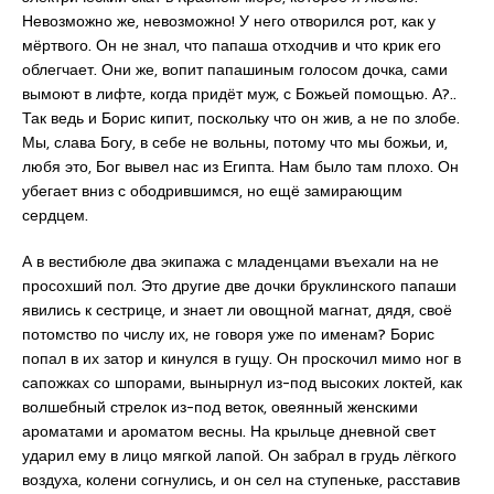
Невозможно же, невозможно! У него отворился рот, как у
мёртвого. Он не знал, что папаша отходчив и что крик его
облегчает. Они же, вопит папашиным голосом дочка, сами
вымоют в лифте, когда придёт муж, с Божьей помощью. А?..
Так ведь и Борис кипит, поскольку что он жив, а не по злобе.
Мы, слава Богу, в себе не вольны, потому что мы божьи, и,
любя это, Бог вывел нас из Египта. Нам было там плохо. Он
убегает вниз с ободрившимся, но ещё замирающим
сердцем.
А в вестибюле два экипажа с младенцами въехали на не
просохший пол. Это другие две дочки бруклинского папаши
явились к сестрице, и знает ли овощной магнат, дядя, своё
потомство по числу их, не говоря уже по именам? Борис
попал в их затор и кинулся в гущу. Он проскочил мимо ног в
сапожках со шпорами, вынырнул из-под высоких локтей, как
волшебный стрелок из-под веток, овеянный женскими
ароматами и ароматом весны. На крыльце дневной свет
ударил ему в лицо мягкой лапой. Он забрал в грудь лёгкого
воздуха, колени согнулись, и он сел на ступеньке, расставив