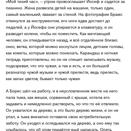
«Мой тихий час», ‒ утром провозглашает Йосеф и садится за
пианино. Жена развезла детей на машине, только один,
самый маленький, квакает за стеной. На фотографии Брамс
откинулся за инструментом, его ноги едва достают до
педалей, а у Йосефа они упираются в клавиатуру, и он
разводит колени, чтобы их поместить. Как мечтающий
человек, он откидывается назад, и всё отдалённое близко:
окно, ветка, которой можно коснуться лицом, детские головы,
как кометы, которые можно понюхать. Карандаш и нотная
тетрадь приготовлены, но он не спешит записывать музыку,
подозревая, что это чужая, а так и есть, и он большой
резонатор чужой музыки и чужой прелести, ведь прелесть,
как запах цветов, бывает только чужая.
А Борис шёл на работу, и в неусловленном месте на него
пала тьма, как мешок, сорванный с крыши, хотела его
задавить и немедленно растворить, но что-то её отвлекло.
Он ухватился за дерево, а это было дерево жизни, и он не
упал, а тьма внезапно оставила свою истребительную
заботу. Он уходил и оглядывался на дерево, а оно ему так
улыбалось, что об этом придётся ещё написать. Опять