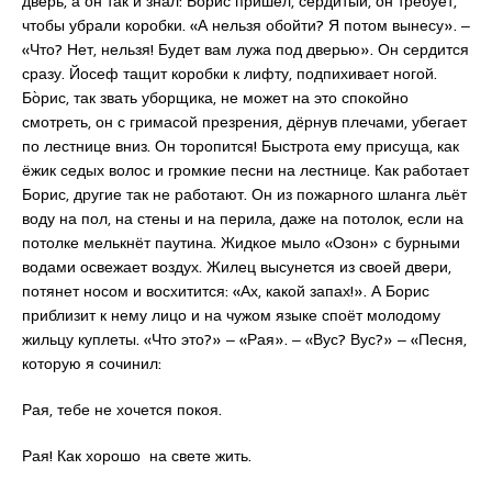
дверь, а он так и знал: Бо̀рис пришёл, сердитый, он требует,
чтобы убрали коробки. «А нельзя обойти? Я потом вынесу». ‒
«Что? Нет, нельзя! Будет вам лужа под дверью». Он сердится
сразу. Йосеф тащит коробки к лифту, подпихивает ногой.
Бо̀рис, так звать уборщика, не может на это спокойно
смотреть, он с гримасой презрения, дёрнув плечами, убегает
по лестнице вниз. Он торопится! Быстрота ему присуща, как
ёжик седых волос и громкие песни на лестнице. Как работает
Борис, другие так не работают. Он из пожарного шланга льёт
воду на пол, на стены и на перила, даже на потолок, если на
потолке мелькнёт паутина. Жидкое мыло «Озон» с бурными
водами освежает воздух. Жилец высунется из своей двери,
потянет носом и восхитится: «Ах, какой запах!». А Борис
приблизит к нему лицо и на чужом языке споёт молодому
жильцу куплеты. «Что это?» ‒ «Рая». ‒ «Вус? Вус?» ‒ «Песня,
которую я сочинил:
Рая, тебе не хочется покоя.
Рая! Как хорошо на свете жить.