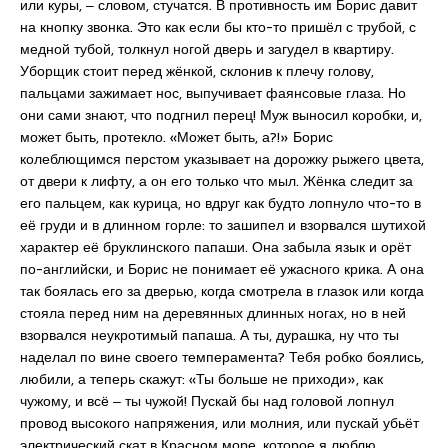
или куры, ‒ словом, стучатся. В противность им Борис давит
на кнопку звонка. Это как если бы кто-то пришёл с трубой, с
медной тубой, толкнул ногой дверь и загудел в квартиру.
Уборщик стоит перед жёнкой, склонив к плечу голову,
пальцами зажимает нос, выпучивает фаянсовые глаза. Но
они сами знают, что подгнил перец! Муж выносил коробки, и,
может быть, протекло. «Может быть, а?!» Борис
колеблющимся перстом указывает на дорожку рыжего цвета,
от двери к лифту, а он его только что мыл. Жёнка следит за
его пальцем, как курица, но вдруг как будто лопнуло что-то в
её груди и в длинном горле: то зашипел и взорвался шутихой
характер её бруклинского папаши. Она забыла язык и орёт
по-английски, и Борис не понимает её ужасного крика. А она
так боялась его за дверью, когда смотрела в глазок или когда
стояла перед ним на деревянных длинных ногах, но в ней
взорвался неукротимый папаша. А ты, дурашка, ну что ты
наделал по вине своего темперамента? Тебя робко боялись,
любили, а теперь скажут: «Ты больше не приходи», как
чужому, и всё ‒ ты чужой! Пускай бы над головой лопнул
провод высокого напряжения, или молния, или пускай убьёт
электрический скат в Красном море, которое я люблю.