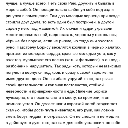
лучше, а лучше всего. Петь свою Раю, дружить и бывать в
мире с собой. Он поощрительно шлёпнул себя под зад и
ринулся в помещение. Там два молодых чернеца при входе
стригли друг друга, то есть один был пострижен, а другой
сидел у него под машинкой. Их клочья и кудри укрывали
место: поразительной, надо сказать, черноты у них волосы,
чёрные без порока, если не рыжие, но тогда они золотое
руно. Навстречу Борису веселятся козлики в чёрных халатах,
прыгают их молодые сердца, красные молодые уста, как у
валетов, мурлыкают его песню (хоть и фальшиво), а он ведь
разбойник и нарушитель. Так рады коту, который независимо
погулял и вернулся под кров, и сразу к своей тарелке, не
имея другого дела. Он выгибает упругий хвост, как рычаг
своей деятельности и как знак постоянства, стойкой
неверности и приверженности к еде. Явление Бориса
лучезарно, его песенка спета к месту, ко времени, и он
немного устал. Он делает шаг и короткой ногой отодвигает
скамью, чтобы достигнуть инвентаря, его руки, как ловкие
змеи, берут, кидают и открывают. Он не спешит и не медлит,
а действует в духе того, как сам для себя установил, он себе