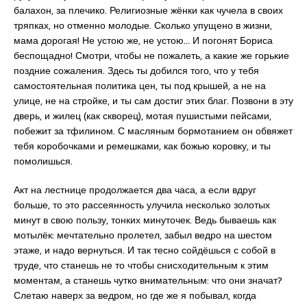
балахон, за плечико. Религиозные жёнки как чучела в своих
тряпках, но отменно молодые. Сколько упущено в жизни,
мама дорогая! Не устою же, не устою… И погонят Бориса
беспощадно! Смотри, чтобы не пожалеть, а какие же горькие
поздние сожаления. Здесь ты добился того, что у тебя
самостоятельная политика цен, ты под крышей, а не на
улице, не на стройке, и ты сам достиг этих благ. Позвони в эту
дверь, и жилец (как скворец), мотая пушистыми пейсами,
побежит за тфилином. С масляным бормотанием он обвяжет
тебя коробочками и ремешками, как божью коровку, и ты
помолишься.
Акт на лестнице продолжается два часа, а если вдруг
больше, то это рассеянность улучила несколько золотых
минут в свою пользу, тонких минуточек. Ведь бываешь как
мотылёк: мечтательно пролетел, забыл ведро на шестом
этаже, и надо вернуться. И так тесно сойдёшься с собой в
труде, что станешь не то чтобы снисходительным к этим
моментам, а станешь чутко внимательным: что они значат?
Слетаю наверх за ведром, но где же я побывал, когда