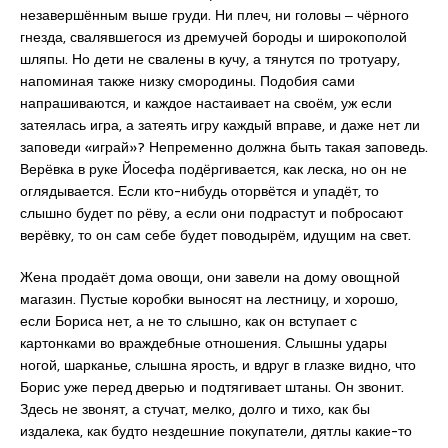
незавершённым выше груди. Ни плеч, ни головы ‒ чёрного
гнезда, свалявшегося из дремучей бороды и широкополой
шляпы. Но дети не свалены в кучу, а тянутся по тротуару,
напоминая также низку смородины. Подобия сами
напрашиваются, и каждое настаивает на своём, уж если
затеялась игра, а затеять игру каждый вправе, и даже нет ли
заповеди «играй»? Непременно должна быть такая заповедь.
Верёвка в руке Йосефа подёргивается, как леска, но он не
оглядывается. Если кто-нибудь оторвётся и упадёт, то
слышно будет по рёву, а если они подрастут и побросают
верёвку, то он сам себе будет поводырём, идущим на свет.
Жена продаёт дома овощи, они завели на дому овощной
магазин. Пустые коробки выносят на лестницу, и хорошо,
если Бориса нет, а не то слышно, как он вступает с
картонками во враждебные отношения. Слышны удары
ногой, шарканье, слышна ярость, и вдруг в глазке видно, что
Борис уже перед дверью и подтягивает штаны. Он звонит.
Здесь не звонят, а стучат, мелко, долго и тихо, как бы
издалека, как будто нездешние покупатели, дятлы какие-то