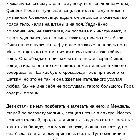
и ужаснулся своему страшному весу: ведь он человек-гора,
Quinbus Flestrin. Чудесная вещь слетела к нему в момент
умывания. Освежая лицо водой, он решился и освежил до
пояса тело, налив на штаны и на пол. Уединённо
помолившись, не завтракая, он поспешил к инструменту и
играл, удивляясь, что пальцы, кажется, ничего не забыли.
Сидя он потянулся к шкафу и достал какие попались ноты.
Можно гадать по нотам, листая и считывая свою тайную
вещь. Она обладает признаком странности: верный знак
вещи, а иначе она только ошибка некстати поспешившего
воображения. Её как будто хромающий ход притворяется
шатким, но это не так, и она ждёт мечтательного усилия
любви. Как же мне себя не послушать, такого большого? Гора
содержит огонь.
Дети стали к нему подбегать и залезать на него, и Мендель,
второй по возрасту мальчик, стащил ноты с пюпитра. Йосеф
покачал головой, продолжая играть. Тогда его стали таскать и
хватать за бороду, потом уже за руки, и он позвал жену, но
она была занята, и ему пришлось встать. Тут позвонили в