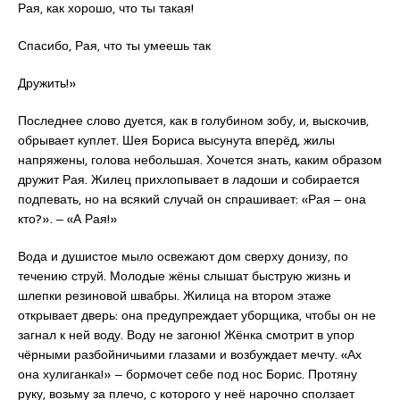
Рая, как хорошо, что ты такая!
Спасибо, Рая, что ты умеешь так
Дружить!»
Последнее слово дуется, как в голубином зобу, и, выскочив,
обрывает куплет. Шея Бориса высунута вперёд, жилы
напряжены, голова небольшая. Хочется знать, каким образом
дружит Рая. Жилец прихлопывает в ладоши и собирается
подпевать, но на всякий случай он спрашивает: «Рая ‒ она
кто?». ‒ «А Рая!»
Вода и душистое мыло освежают дом сверху донизу, по
течению струй. Молодые жёны слышат быструю жизнь и
шлепки резиновой швабры. Жилица на втором этаже
открывает дверь: она предупреждает уборщика, чтобы он не
загнал к ней воду. Воду не загоню! Жёнка смотрит в упор
чёрными разбойничьими глазами и возбуждает мечту. «Ах
она хулиганка!» ‒ бормочет себе под нос Борис. Протяну
руку, возьму за плечо, с которого у неё нарочно сползает