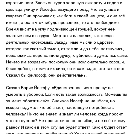
короткие ноги. Здесь он курил хорошую сигарету и видел с
крыльца улицу и Йосефа, везущего поезд. Что за улица и
квартал! Они проживают, как боги в своей нищете, и они всё
имеют, а если что-нибудь провоняло, то это необходимо.
Время висит на углу подгнивающей грушей, вокруг неё
золотые осы в воздухе. Мир так и слепился, как гнездо
деятельных насекомых. Закадычные мысли о царстве,
которое как светлый туман, от земли и до неба, потянулись,
поволоклись, переполнили душу, клубились и думались сами.
Нечего им возразить, поскольку они исключительно хороши,
бесподобны, в том-то их сила, он и сам видит, что так и есть.
Сказал бы философ: они действительны.
Сказал Борис Йосефу: «Единственное, чего прошу: не
умереть в уборной. Если есть такая возможность. Можешь ты
за меня обратиться?». Сначала Йосеф не нашёлся, но
вскоре подумал: кто её знает, настоящую потребность
человека? Никто не знает, и знает ли человек, когда просит,
что это нужное? Не просит ли он по ошибке, и не всё ли ему
равно? И какой в этом случае будет ответ? Какой будет ответ
тому, кто попросил необдуманно? Ходя по своей пустоватой