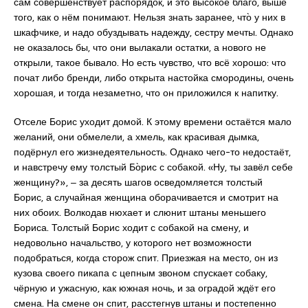
сам совершенствует распорядок, и это высокое благо, выше
того, как о нём понимают. Нельзя знать заранее, что̀ у них в
шкафчике, и надо обуздывать надежду, сестру мечты. Однако
не оказалось бы, что они вылакали остатки, а нового не
открыли, такое бывало. Но есть чувство, что всё хорошо: что
почат либо бренди, либо открыта настойка смородины, очень
хорошая, и тогда незаметно, что он приложился к напитку.
Отселе Борис уходит домой. К этому времени остаётся мало
желаний, они обмелели, а хмель, как красивая дымка,
подёрнул его жизнедеятельность. Однако чего-то недостаёт,
и навстречу ему толстый Бо̀рис с собакой. «Ну, ты завёл себе
женщину?», ‒ за десять шагов осведомляется толстый
Борис, а случайная женщина оборачивается и смотрит на
них обоих. Волкодав нюхает и слюнит штаны меньшего
Бориса. Толстый Борис ходит с собакой на смену, и
недовольно начальство, у которого нет возможности
подобраться, когда сторож спит. Приезжая на место, он из
кузова своего пикапа с цепным звоном спускает собаку,
чёрную и ужасную, как южная ночь, и за оградой ждёт его
смена. На смене он спит, расстегнув штаны и постепенно