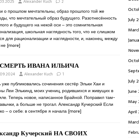
.03.2025
Alexander Kuch
2
Octo
и о прошлом мечтательны, образ прошлого той же
оды, что мечтательный образ будущего. Разотнесённость
July 
ого и будущего на некой оси ‒ это сомнительная
Marc
нализация, школьная наглядность того, что не слишком
ся для рационализации и наглядности, и, наконец, между
Janua
 не
[more]
Nove
Octo
 СМЕРТЬ ИВАНА ИЛЬИЧА
Sept
.09.2024
Alexander Kuch
1
July 
 уже публиковались сочинения сестёр Эльки Хаи и
ны Леи Элькинд, моих учениц, родившихся и живущих в
June
иле. Теперь новое, написанное Брайной. Поправил там-
May 
авычки, а больше не трогал. Александр Кучерский Если
ко ‒ о себе: в сентябре я начала
[more]
April
Marc
Febr
ксандр Кучерский НА СВОИХ