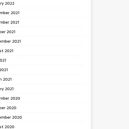
ary 2022
mber 2021
mber 2021
ber 2021
ember 2021
st 2021
2021
2021
h 2021
ry 2021
mber 2020
ber 2020
ember 2020
st 2020