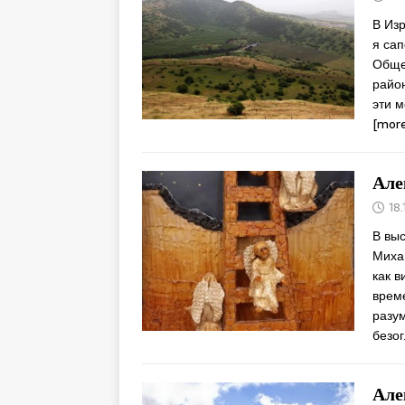
В Из
я сап
Обще
райо
эти 
[more
Але
18.
В выс
Михай
как в
време
разу
безо
Але