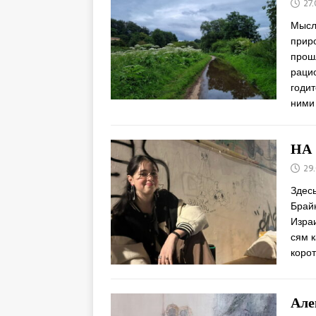
27
Мысл
прир
прошл
рацио
годит
ними
НА
29
Здесь
Брай
Изра
сям к
корот
Але