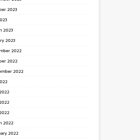
ber 2023
2023
h 2023
ry 2023
mber 2022
ber 2022
ember 2022
2022
 2022
2022
 2022
h 2022
uary 2022