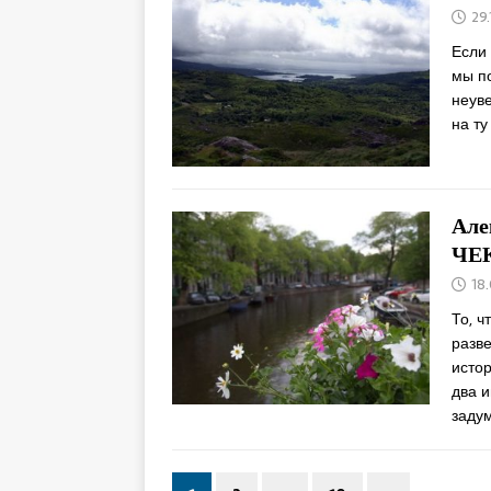
29
Если 
мы п
неуве
на ту
Але
ЧЕ
18
То, ч
разве
исто
два и
заду