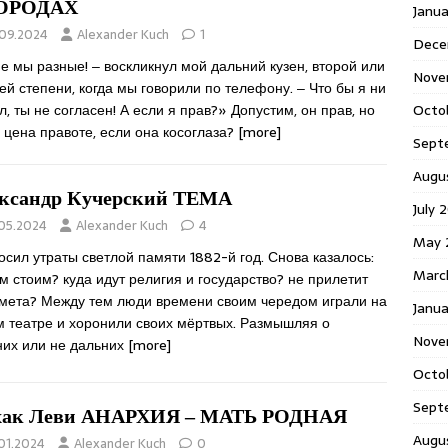
ОРОДАХ
Janu
.09.2024
Alexander Kuch
1
Dece
е мы разные! ‒ воскликнул мой дальний кузен, второй или
Nove
ей степени, когда мы говорили по телефону. ‒ Что бы я ни
Octo
л, ты не согласен! А если я прав?» Допустим, он прав, но
 цена правоте, если она косоглаза?
[more]
Sept
Augu
ксандр Кучерский ТЕМА
July 
.05.2024
Alexander Kuch
4
May 
сил утраты светлой памяти 1882-й год. Снова казалось:
Marc
м стоим? куда идут религия и государство? не прилетит
омета? Между тем люди времени своим чередом играли на
Janua
м театре и хоронили своих мёртвых. Размышляя о
Nove
них или не дальних
[more]
Octo
Sept
ак Леви АНАРХИЯ ‒ МАТЬ РОДНАЯ
Augu
.01.2024
Alexander Kuch
0