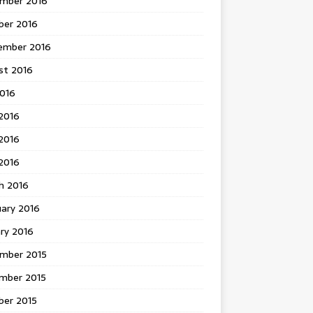
mber 2016
ber 2016
ember 2016
st 2016
2016
2016
2016
 2016
h 2016
uary 2016
ry 2016
mber 2015
mber 2015
ber 2015