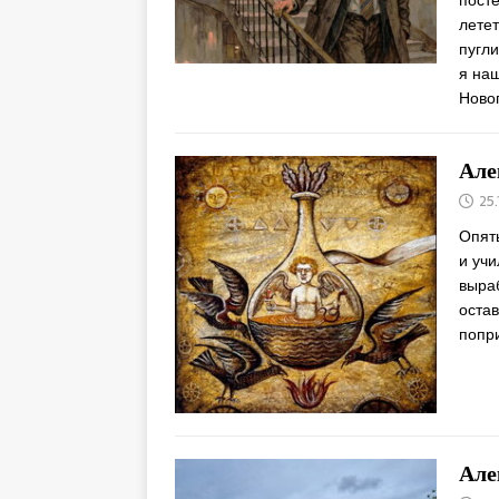
пост
летет
пугл
я наш
Ново
Але
25
Опять
и уч
выраб
остав
попр
Але