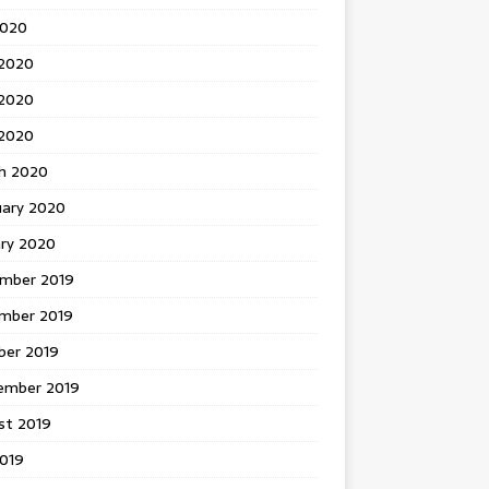
2020
 2020
2020
 2020
h 2020
uary 2020
ary 2020
mber 2019
mber 2019
ber 2019
ember 2019
st 2019
2019