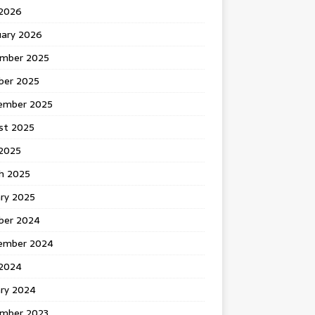
 2026
uary 2026
mber 2025
ber 2025
ember 2025
st 2025
2025
h 2025
ary 2025
ber 2024
ember 2024
2024
ary 2024
mber 2023