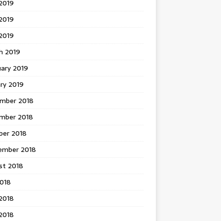
2019
2019
 2019
h 2019
uary 2019
ry 2019
mber 2018
mber 2018
ber 2018
ember 2018
st 2018
2018
2018
2018