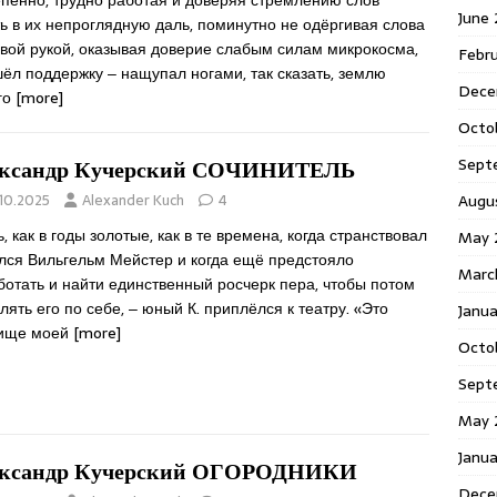
епенно, трудно работая и доверяя стремлению слов
June
ь в их непроглядную даль, поминутно не одёргивая слова
ивой рукой, оказывая доверие слабым силам микрокосма,
Febr
ёл поддержку ‒ нащупал ногами, так сказать, землю
Dece
го
[more]
Octo
Sept
ксандр Кучерский СОЧИНИТЕЛЬ
Augu
.10.2025
Alexander Kuch
4
, как в годы золотые, как в те времена, когда странствовал
May 
ился Вильгельм Мейстер и когда ещё предстояло
Marc
отать и найти единственный росчерк пера, чтобы потом
лять его по себе, ‒ юный К. приплёлся к театру. «Это
Janu
ище моей
[more]
Octo
Sept
May 
Janu
ксандр Кучерский ОГОРОДНИКИ
Dece