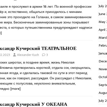
July 
раиле я прослужил в армии 18 лет. По военной профессии
ёр и, естественно, общаться приходилось с минами.
June
ние это проходило на Голанах, в самом заминированном
May 
не мира. Бесконечные заминированные зоны покрывают
места, о которых путешественника предупреждают надписи
April
]
Marc
Febr
ксандр Кучерский ТЕАТРАЛЬНОЕ
Janu
12.2023
Alexander Kuch
3
Dece
оких широтах, в позднее время, жизнь Николая
ловича притворилась короткой, отдала сок, сморщилась,
Nove
инная ягода, и сделалась таковой по сути в этот период
Octo
ни, как он говорил, рассуждая. Он рассуждал с Николаем,
меющим с полуслова, неуклонно внимательным,
Sept
глядно
[more]
Augu
July 
ксандр Кучерский У ОКЕАНА