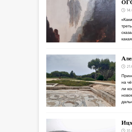
ОГ
14
«Каки
треть
сказа
какая
Але
21
Прино
на чё
ли к
ново
даль
Ицх
31