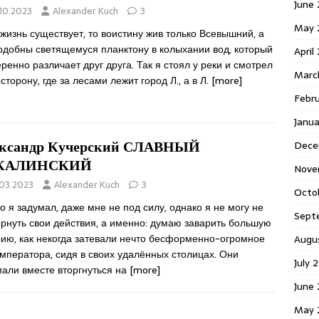
June 
.10.2023
Alexander Kuch
3
May 
жизнь существует, то воистину жив только Всевышний, а
одобны светящемуся планктону в колыхании вод, который
April
ренно различает друг друга. Так я стоял у реки и смотрел
Marc
 сторону, где за лесами лежит город Л., а в Л.
[more]
Febr
Janua
ксандр Кучерский СЛАВНЫЙ
Dece
КАЛИНСКИЙ
Nove
.03.2023
Alexander Kuch
3
Octo
то я задумал, даже мне не под силу, однако я не могу не
Sept
рнуть свои действия, а именно: думаю заварить большую
рию, как некогда затевали нечто бесформенно-огромное
Augu
мператора, сидя в своих удалённых столицах. Они
July 
мали вместе вторгнуться на
[more]
June 
May 