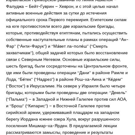
Фалуджа – Бейт-Гуврин – Хеврон, и с этой целью начал
активные военные действия за сутки до истечения
официального срока Первого перемирия. Египетским силам
на юге противостояли всего две израильские бригады,
которые, противодействуя египтянам, пытались осуществить
собственные наступательные планы в рамках операций “Ан-
Фар” (“Анти-Фарук”) и “Мáвет ла-полéш” (“Смерть
захватчикам”), общей задачей которых было восстановление
связи с Северным Негевом. Основные израильские силы,
шесть бригад, были сосредоточены на Центральном фронте,
где ими были проведены операции “Дани” в районе Рамле и
Лода, “Бéтек” (“Надрез”) в районе Рош-ха-Аина и “Кéдем”
(“Восток”) в Иерусалиме. На севере у Израиля было четыре
бригады, которыми были проведены две операции: “Декель”
(“Пальма”) – в Западной и Нижней Галилее против сил АОА,
и “Брош” (“Кипарис”) – в Восточной Галилее против
сирийской армии, удерживавшей плацдарм на западном
берегу Иордана южнее озера Хула, вокруг разрушенного
поселения Мишмар-ха-Ярден. В предлагаемой лекции
рассматриваются замыслы, проведение и результаты