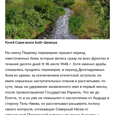
Ручей Сорек возле Бейт-Шемеша
На смену Первому перемирию пришел период
ожесточенных боев, которые велись сразу на всех фронтах в
течение десяти дней 9-18 июля 1948 г. Хотя именно арабы
отказались продлить перемирие, в период Десятидневных
боев их армии, за исключением египетской, вступили, не
имея серьезных наступательных планов и рассчитывая, по
сути, лишь на удержание захваченного ими в первый месяц
после провозглашения Государства Израиль. Что же до
Египта, то и он уже не помышлял о наступлении от Ашдода в
сторону Тель-Авива, но рассчитывал расширить полосу
своего контроля, отсекавшую Северный Негев от
израильской Приморской равнины по линии Ашкелон –