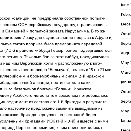
June
Febr
бской коалиции, не предприняла собственной попытки
Dece
ешением ООН еврейскому государству, ограничившись
 и Самарией и попыткой захвата Иерусалима. В то же
Octo
ерриторию Ираку для осуществления прорыва к Афуле и,
Sept
Попытка такого прорыва была предпринята передовой
са (ИЭК) в районе киббуца Гешер, ранее подвергавшегося
Augu
ого легиона. Тяжелые бои за этот киббуц, находившуюся
May 
ий над ним Верблюжий холм и расположенную к юго-
я крепость крестоносцев “Бельвуар”, велись с 15 по 21 мая
Marc
артиллерийским и бронемобильным силам 2-й иракской
Janu
мбардировочной авиации, противостояли сами
ил 13-го батальонов бригады “Голани”. Иракское
Octo
ющему Арабского легиона тем временем потребовалось
Sept
н реджимент из состава его 1-й бригады, в результате
было настойчиво предложено заменить выводимые из
May 
 иракская бригада вернулась на восточный берег
Janu
усиленными бригадами ИЭК (1-й и 3-й) и вместе с ними
 период Первого перемирия, к ним присоединились в
Dece