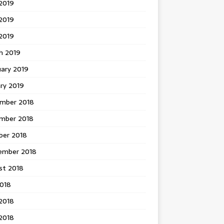
2019
2019
 2019
h 2019
uary 2019
ry 2019
mber 2018
mber 2018
ber 2018
ember 2018
st 2018
2018
2018
2018