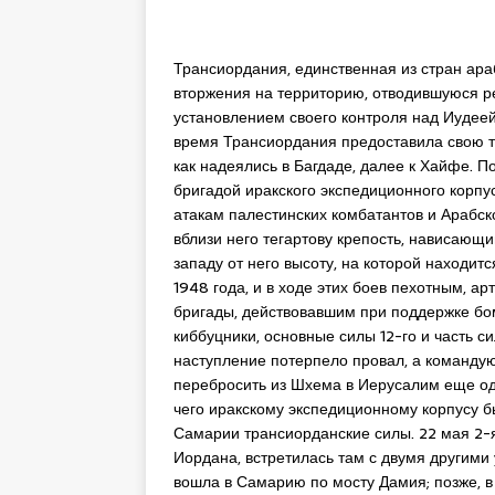
Трансиордания, единственная из стран ара
вторжения на территорию, отводившуюся р
установлением своего контроля над Иудеей
время Трансиордания предоставила свою т
как надеялись в Багдаде, далее к Хайфе. 
бригадой иракского экспедиционного корпу
атакам палестинских комбатантов и Арабск
вблизи него тегартову крепость, нависающ
западу от него высоту, на которой находитс
1948 года, и в ходе этих боев пехотным, 
бригады, действовавшим при поддержке бо
киббуцники, основные силы 12-го и часть с
наступление потерпело провал, а команду
перебросить из Шхема в Иерусалим еще оди
чего иракскому экспедиционному корпусу 
Самарии трансиорданские силы. 22 мая 2-я
Иордана, встретилась там с двумя другими 
вошла в Самарию по мосту Дамия; позже, в