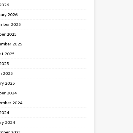
 2026
uary 2026
mber 2025
ber 2025
ember 2025
st 2025
2025
h 2025
ary 2025
ber 2024
ember 2024
2024
ary 2024
mber 2023