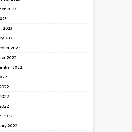
ber 2023
2023
h 2023
ry 2023
mber 2022
ber 2022
ember 2022
2022
 2022
2022
 2022
h 2022
uary 2022