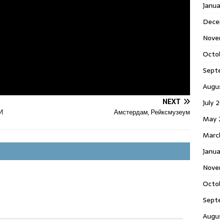
Janu
Dece
Nove
Octo
Sept
Augu
NEXT
July 
И
Амстердам, Рейксмузеум
May 
Marc
Janua
Nove
Octo
Sept
Augu