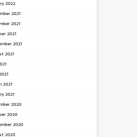
ary 2022
mber 2021
mber 2021
ber 2021
ember 2021
st 2021
2021
2021
h 2021
ry 2021
mber 2020
ber 2020
ember 2020
st 2020