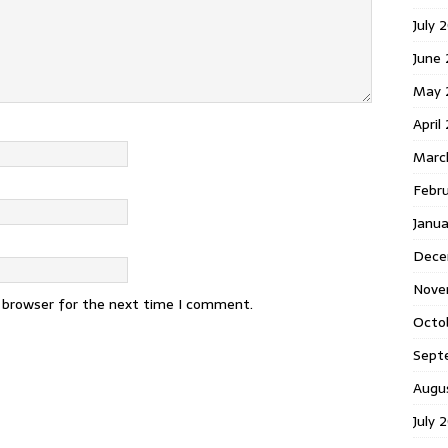
July 
June
May 
April
Marc
Febr
Janu
Dece
Nove
s browser for the next time I comment.
Octo
Sept
Augu
July 