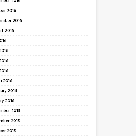
mber 2016
ber 2016
ember 2016
st 2016
2016
2016
2016
 2016
h 2016
uary 2016
ry 2016
mber 2015
mber 2015
ber 2015