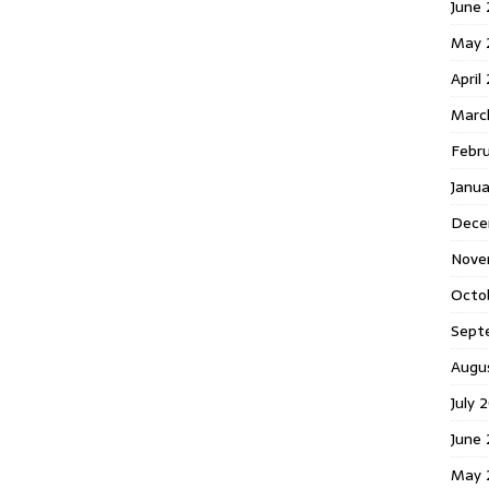
June 
May 
April
Marc
Febr
Janua
Dece
Nove
Octo
Sept
Augu
July 
June 
May 