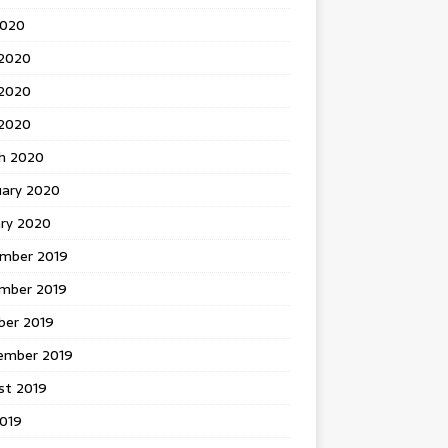
2020
 2020
2020
 2020
h 2020
uary 2020
ary 2020
mber 2019
mber 2019
ber 2019
ember 2019
st 2019
2019