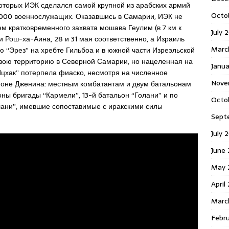
которых ИЭК сделался самой крупной из арабских армий
Octo
8.000 военнослужащих. Оказавшись в Самарии, ИЭК не
ем кратковременного захвата мошава Геулим (в 7 км к
July 
и Рош-ха-Аина, 28 и 31 мая соответственно, а Израиль
Marc
 “Эрез” на хребте Гильбоа и в южной части Изреэльской
вою территорию в Северной Самарии, но нацеленная на
Janua
Ицхак” потерпела фиаско, несмотря на численное
Nove
айоне Дженина: местным комбатантам и двум батальонам
оны бригады “Кармели”, 13-й батальон “Голани” и по
Octo
олани”, имевшие сопоставимые с иракскими силы
Sept
July 
June
May 
April
Marc
Febr