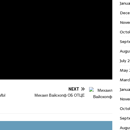
Janu
Dece
Nove
Octo
Sept
Augu
July 
May 
Marc
NEXT
Janua
АМЫ
Михаил Вайскопф ОБ ОТЦЕ
Nove
Octo
Sept
Augu