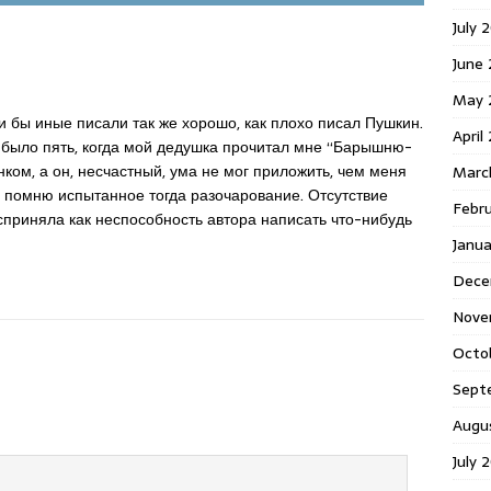
July 
June
May 
и бы иные писали так же хорошо, как плохо писал Пушкин.
April
 было пять, когда мой дедушка прочитал мне “Барышню-
нком, а он, несчастный, ума не мог приложить, чем меня
Marc
пор помню испытанное тогда разочарование. Отсутствие
Febr
приняла как неспособность автора написать что-нибудь
Janu
Dece
Nove
Octo
Sept
Augu
July 