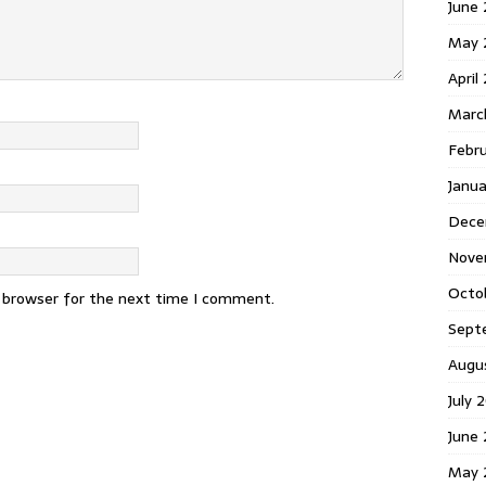
June 
May 
April
Marc
Febr
Janua
Dece
Nove
Octo
s browser for the next time I comment.
Sept
Augu
July 
June 
May 