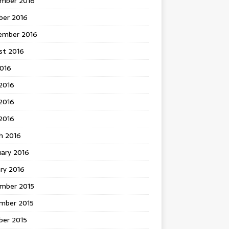
mber 2016
ber 2016
ember 2016
st 2016
2016
2016
2016
 2016
h 2016
uary 2016
ry 2016
mber 2015
mber 2015
ber 2015