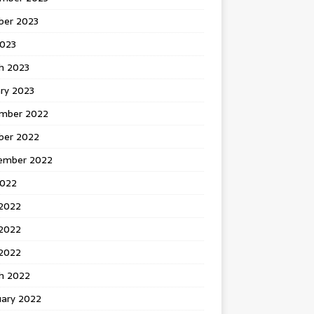
ber 2023
2023
h 2023
ry 2023
mber 2022
ber 2022
ember 2022
2022
 2022
2022
 2022
h 2022
uary 2022