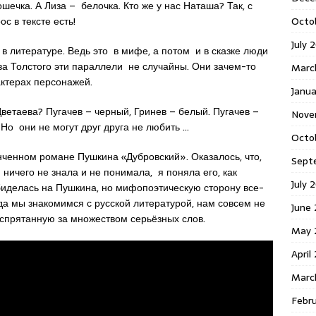
ошечка. А Лиза – белочка. Кто же у нас Наташа? Так, с
Octo
ос в тексте есть!
July 
 литературе. Ведь это в мифе, а потом и в сказке люди
а Толстого эти параллели не случайны. Они зачем-то
Marc
актерах персонажей.
Janua
ветаева? Пугачев – черный, Гринев – белый. Пугачев –
Nove
 Но они не могут друг друга не любить …
Octo
ченном романе Пушкина «Дубровский». Оказалось, что,
Sept
я ничего не знала и не понимала, я поняла его, как
July 
биделась на Пушкина, но мифопоэтическую сторону все-
огда мы знакомимся с русской литературой, нам совсем не
June
у, спрятанную за множеством серьёзных слов.
May 
April
Marc
Febr