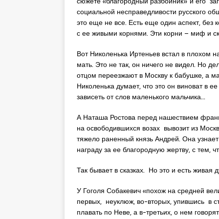
сюжете «благородный разбойник» и его зап
социальной несправедливости русского обще
это еще не все. Есть еще один аспект, без 
с ее живыми корнями. Эти корни – миф и ск
Вот Николенька Иртеньев встал в плохом нас
мать. Это не так, он ничего не видел. Но д
отцом переезжают в Москву к бабушке, а ма
Николенька думает, что это он виноват в е
зависеть от слов маленького мальчика…
А Наташа Ростова перед нашествием франц
на освободившихся возах вывозит из Москв
тяжело раненный князь Андрей. Она узнает 
награду за ее благородную жертву, с тем, 
Так бывает в сказках. Но это и есть живая 
У Гоголя Собакевич «похож на средней вел
первых, неуклюж, во-вторых, упившись в ст
плавать по Неве, а в-третьих, о нем говоря