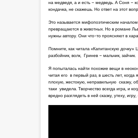
на медведя, а и есть – медведь. А Соня – к
кондачка, не скажешь. Но ответ на этот вопр
Это называется мифопоэтическим началом в
превращаются в животных. Но в романе Льв
нужны автору. Они что-то проясняют в хар
Помните, как читала «Капитанскую дочку» Ц
разбойник, волк, Гринев – мальчик, зайчик.
Я попыталась найти похожие вещи в неокон
читая его в первый раз, в шесть лет, когда 
плохую, жестокую, неправильную сказку, о
таки увидела. Творчество всегда игра, и к
вредно разглядеть в ней сказку, утеху, игр