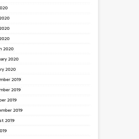
2020
 2020
2020
 2020
h 2020
uary 2020
ary 2020
mber 2019
mber 2019
ber 2019
ember 2019
st 2019
2019