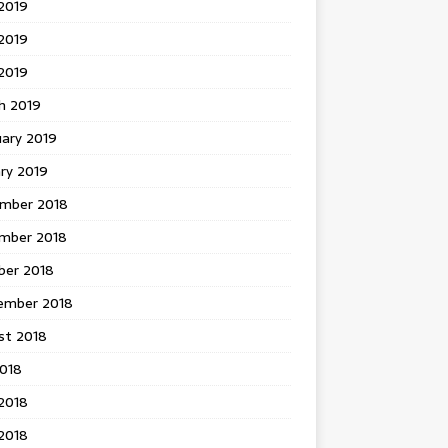
2019
2019
 2019
h 2019
uary 2019
ry 2019
mber 2018
mber 2018
ber 2018
ember 2018
st 2018
2018
2018
2018