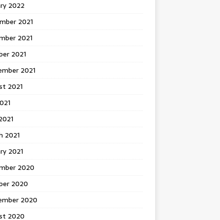
ary 2022
mber 2021
mber 2021
ber 2021
ember 2021
st 2021
2021
2021
h 2021
ry 2021
mber 2020
ber 2020
ember 2020
st 2020