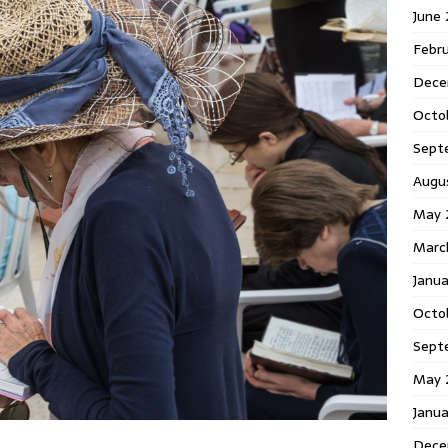
June
Febr
Dece
Octo
Sept
Augu
May 
Marc
Janu
Octo
Sept
May 
Janu
Dece