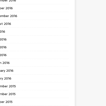
mber 2016
ber 2016
ember 2016
st 2016
2016
2016
2016
 2016
h 2016
uary 2016
ry 2016
mber 2015
mber 2015
ber 2015