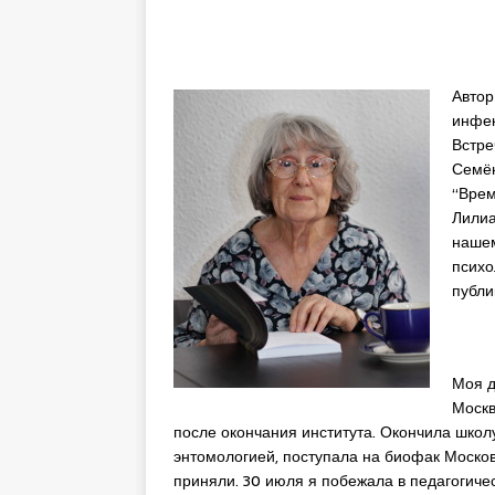
Автор
инфек
Встре
Семён
“Врем
Лилиа
нашем
психо
публи
Моя д
Москв
после окончания института. Окончила школу
энтомологией, поступала на биофак Московс
приняли. 30 июля я побежала в педагогичес