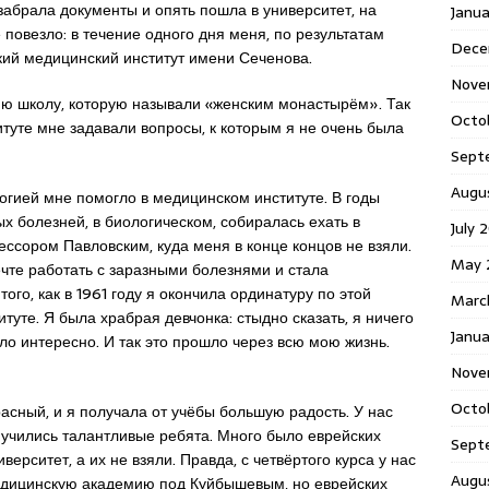
забрала документы и опять пошла в университет, на
Janu
 повезло: в течение одного дня меня, по результатам
Dece
кий медицинский институт имени Сеченова.
Nove
-ю школу, которую называли «женским монастырём». Так
Octo
итуте мне задавали вопросы, к которым я не очень была
Sept
Augu
гией мне помогло в медицинском институте. В годы
х болезней, в биологическом, собиралась ехать в
July 
ессором Павловским, куда меня в конце концов не взяли.
May 
ечте работать с заразными болезнями и стала
ого, как в 1961 году я окончила ординатуру по этой
Marc
уте. Я была храбрая девчонка: стыдно сказать, я ничего
Janua
ло интересно. И так это прошло через всю мою жизнь.
Nove
Octo
асный, и я получала от учёбы большую радость. У нас
 учились талантливые ребята. Много было еврейских
Sept
иверситет, а их не взяли. Правда, с четвёртого курса у нас
Augu
едицинскую академию под Куйбышевым, но еврейских