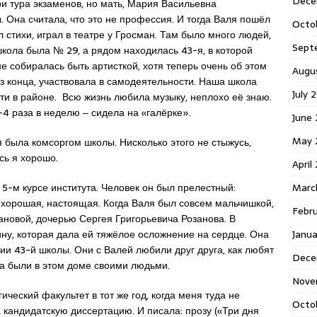
Dece
и тура экзаменов, но мать, Мария Васильевна
. Она считала, что это не профессия. И тогда Валя пошёл
Octo
 стихи, играл в театре у Гросман. Там было много людей,
Sept
школа была № 29, а рядом находилась 43-я, в которой
е собиралась быть артисткой, хотя теперь очень об этом
Augu
ез конца, участвовала в самодеятельности. Наша школа
July 
и в районе. Всю жизнь любила музыку, неплохо её знаю.
-4 раза в неделю ‒ сидела на «галёрке».
June 
May 
я была комсоргом школы. Нисколько этого не стыжусь,
ась я хорошо.
April
Marc
 5-м курсе института. Человек он был прелестный:
 хорошая, настоящая. Когда Валя был совсем мальчишкой,
Febr
ановой, дочерью Сергея Григорьевича Розанова. В
Janua
ину, которая дала ей тяжёлое осложнение на сердце. Она
и 43-й школы. Они с Валей любили друг друга, как любят
Dece
да были в этом доме своими людьми.
Nove
ческий факультет в тот же год, когда меня туда не
Octo
 кандидатскую диссертацию. И писала: прозу («Три дня