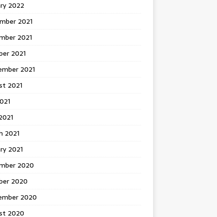
ary 2022
mber 2021
mber 2021
ber 2021
ember 2021
st 2021
2021
2021
h 2021
ry 2021
mber 2020
ber 2020
ember 2020
st 2020