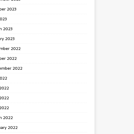
ber 2023
2023
h 2023
ry 2023
mber 2022
ber 2022
ember 2022
2022
 2022
2022
 2022
h 2022
uary 2022