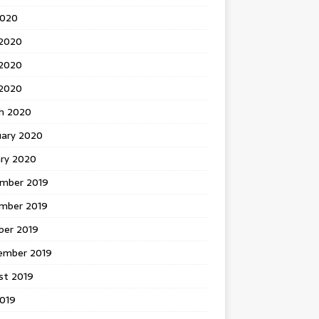
2020
 2020
2020
 2020
h 2020
uary 2020
ary 2020
mber 2019
mber 2019
ber 2019
ember 2019
st 2019
2019