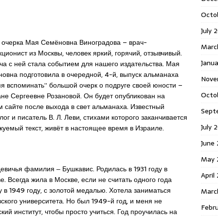
Octo
July 
 очерка Мая Семёновна Виноградова – врач-
Marc
ционист из Москвы, человек яркий, горячий, отзывчивый.
Janua
ча с ней стала событием для нашего издательства. Мая
овна подготовила в очередной, 4-й, выпуск альманаха
Nove
я вспоминать” большой очерк о подруге своей юности –
Octo
не Сергеевне Розановой. Он будет опубликован на
 сайте после выхода в свет альманаха. Известный
Sept
лог и писатель В. Л. Леви, стихами которого заканчивается
July 
куемый текст, живёт в настоящее время в Израиле.
June
May 
евичья фамилия ‒ Бушкавис. Родилась в 1931 году в
April
е. Всегда жила в Москве, если не считать одного года
 в 1949 году, с золотой медалью. Хотела заниматься
Marc
кого университета. Но был 1949-й год, и меня не
Febr
кий институт, чтобы просто учиться. Год проучилась на