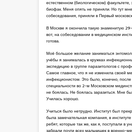
естественном (биологическом) факультете, 
биофак. Меня опять не приняли. Но тут мне
собеседования, приняли в Первый московс
В Москве я окончила такую знаменитую 29
вот, на собеседовании в медицинском инст
готова.
Моё большое желание заниматься энтомоло
учёбы я занималась в кружках инфекционны
экспедицию в группе паразитологов с проф
Самое главное, что я не изменила своей м
инфекционистом. Это было, конечно, после т
специальности во 2-м Московском мединстит
не боялась. Не боялась заразиться. Мне бы
Училась хорошо.
Учиться было нетрудно. Институт был прекр
была замечательная компания, в институте
ребят, которые так же, как я, поступали в ун
забрали почти всех мальчишек в военно-м