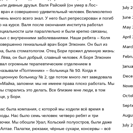
были дивные друзья. Валя Райский (он умер в Лос-
July 
й врач и совершенно удивительный человек. Великолепно
June
очень много всего знал. У него был репрессирован и погиб
го на курсе. Валя после окончания института работал
May 
специальности шли параллельно и были крепко связаны,
April
ьных с внутренними заболеваниями. Наши ребята ‒ Коля
 совершенно гениальный врач Боря Элконин. Он был из
Marc
ка, была стоматологом. Отец Бори прожил длинную жизнь:
Febr
и Лёва, он был добрый, славный человек. А Боря Элконин
довал огромным терапевтическим отделением в
Janu
называли «Полтинник» ‒ больница № 50. Когда я
Dece
ционную больницу № 2, где потом много лет заведовала
 «Майка, запомни: мы не имеем права плохо работать. Мы
Nove
ы старались это делать. Все близкие мне люди, в том
Octo
це, у Бори.
Sept
нас была компания, с которой мы ходили всё время в
Augu
ходы. Нас было семь человек: четверо ребят и три
вочки. Мы обошли Урал, Кольский полуостров, были даже
July 
 Алтае. Палатки, рюкзаки, чёрные сухари, консервы ‒ всё