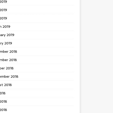
2019
2019
 2019
h 2019
uary 2019
ry 2019
mber 2018
mber 2018
ber 2018
ember 2018
st 2018
2018
2018
2018