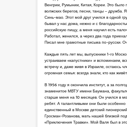
Венгрии, Румынии, Китая, Кореи. Это было
волжских берегов, песни, танцы ‒ дружба. 
Синь-мао. Этот мой друг учился в одной гр
бывал у нас дома, нежно и с благодарност
российскую пищу, а меня научил есть палоч
Работал, женился, а через два года приехал 
Писал мне грамотные письма по-русски. Оч
Каждые пять лет мы, выпускники 1-го Моско
устраиваем «капустники» и вспоминаем, вс
встречу и, даже живя в Израиле, остаюсь ч
огромная семья: всегда знали, кто как живёт
В 1956 году я окончила институт, а за пол
знаменитое МВТУ имени Баумана, факульте
старше меня на 10 месяцев. Он учился в мо
ребят. А талантливыми они были особенно 
единственный в Москве детский пионерский
Гросман-Розанова, мать нашей близкой подр
«Приключения Травки». Мой Валя был в это