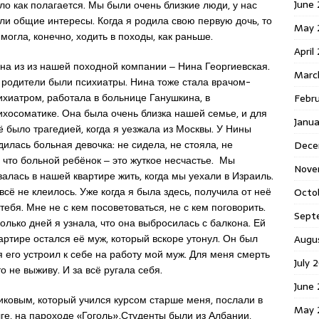
June 
ло как полагается. Мы были очень близкие люди, у нас
ли общие интересы. Когда я родила свою первую дочь, то
May 
 могла, конечно, ходить в походы, как раньше.
April
на из из нашей походной компании ‒ Нина Георгиевская.
Marc
 родители были психиатры. Нина тоже стала врачом-
ихиатром, работала в больнице Ганушкина, в
Febr
ихосоматике. Она была очень близка нашей семье, и для
Janua
ё было трагедией, когда я уезжала из Москвы. У Нины
дилась больная девочка: не сидела, не стояла, не
Dece
 что больной ребёнок ‒ это жуткое несчастье. Мы
Nove
валась в нашей квартире жить, когда мы уехали в Израиль.
всё не клеилось. Уже когда я была здесь, получила от неё
Octo
тебя. Мне не с кем посоветоваться, не с кем поговорить.
Sept
олько дней я узнала, что она выбросилась с балкона. Ей
артире остался её муж, который вскоре утонул. Он был
Augu
 его устроил к себе на работу мой муж. Для меня смерть
July 
 не выживу. И за всё ругала себя.
June 
ковым, который учился курсом старше меня, послали в
May 
ге, на пароходе «Гоголь».Студенты были из Албании,