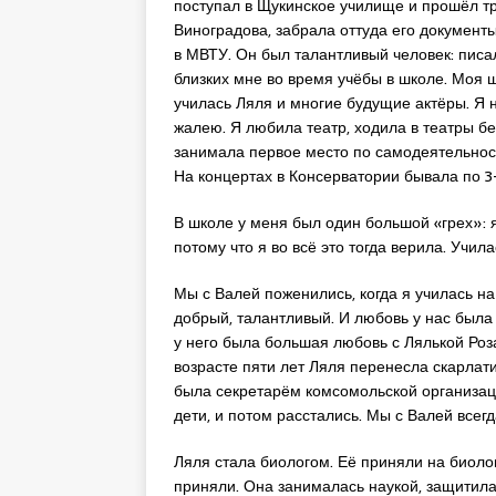
поступал в Щукинское училище и прошёл тр
Виноградова, забрала оттуда его документы
в МВТУ. Он был талантливый человек: писал
близких мне во время учёбы в школе. Моя 
училась Ляля и многие будущие актёры. Я н
жалею. Я любила театр, ходила в театры б
занимала первое место по самодеятельност
На концертах в Консерватории бывала по 3
В школе у меня был один большой «грех»: 
потому что я во всё это тогда верила. Учил
Мы с Валей поженились, когда я училась на
добрый, талантливый. И любовь у нас была
у него была большая любовь с Лялькой Роз
возрасте пяти лет Ляля перенесла скарлат
была секретарём комсомольской организаци
дети, и потом расстались. Мы с Валей всег
Ляля стала биологом. Её приняли на биологи
приняли. Она занималась наукой, защитила