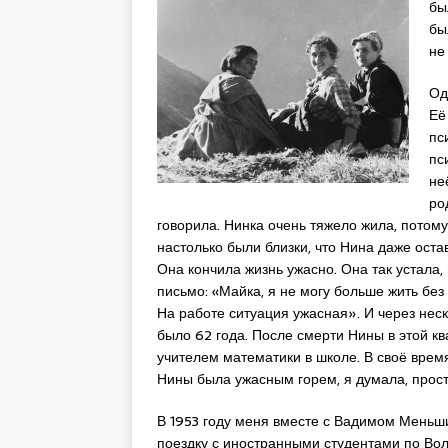
бы
бы
не
Од
Её
пс
пс
не
ро
говорила. Нинка очень тяжело жила, потому
настолько были близки, что Нина даже оста
Она кончила жизнь ужасно. Она так устала, 
письмо: «Майка, я не могу больше жить без 
На работе ситуация ужасная». И через неск
было 62 года. После смерти Нины в этой кв
учителем математики в школе. В своё время
Нины была ужасным горем, я думала, просто
В 1953 году меня вместе с Вадимом Меньши
поездку с иностранными студентами по Вол