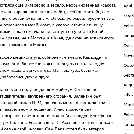
 потрясающе интересно и весело: необыкновенная красота
April
Я очень хорошо помню этих ребят, особенно китайца Ло
Marc
уппе с Борей Элкониным. Он быстро освоил русский язык,
ью относился к моей маме, с удовольствием ел нашу
Febr
ками. После окончания института он улетел в Китай.
Janua
‒ правда, не в Москву, а в Киев, где окончил аспирантуру.
ень тосковал по Москве.
Dece
Nove
вского мединститута, собираемся вместе. Как когда-то,
поминаем. За все эти годы я пропустила только одну
Octo
леном нашего оргкомитета. Мы, наш курс, были как
Sept
, заботились друг о друге.
Augu
года до меня получил диплом мой муж. Он окончил
July 
т двигателей внутреннего сгорания. Валентин был
сковской школе № 31, где очень много было талантливых
Marc
в театральном отношении. У нас в районе был
Febru
 театр, во главе которого стояла Александра Иосифовна
уги Лилианы Розановой. С. Т. Розанов, её отец, написал
Janua
й семье свой человек. Сам Валя хотел быть актёром,