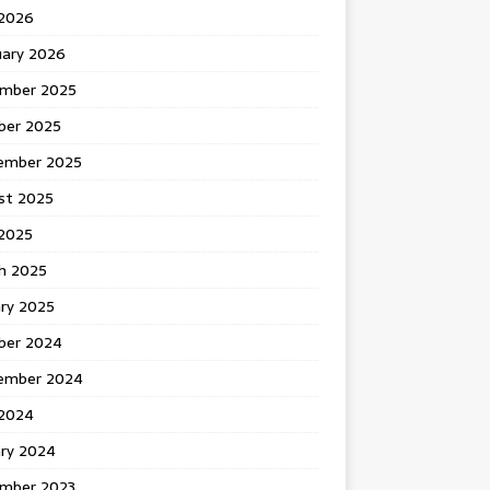
 2026
uary 2026
mber 2025
ber 2025
ember 2025
st 2025
2025
h 2025
ary 2025
ber 2024
ember 2024
2024
ary 2024
mber 2023