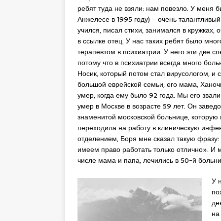
ребят туда не взяли: нам повезло. У меня 
Анжелесе в 1995 году) ‒ очень талантливы
учился, писал стихи, занимался в кружках, 
в ссылке отец. У нас таких ребят было мно
терапевтом в психиатрии. У него эти две 
потому что в психиатрии всегда много бол
Носик, который потом стал вирусологом, и
большой еврейской семьи, его мама, Ханоч
умер, когда ему было 92 года. Мы его звал
умер в Москве в возрасте 59 лет. Он заве
знаменитой московской больнице, которую 
переходила на работу в клиническую инфек
отделением, Боря мне сказал такую фразу:
имеем право работать только отлично». И м
числе мама и папа, лечились в 50-й больни
У 
по
де
на