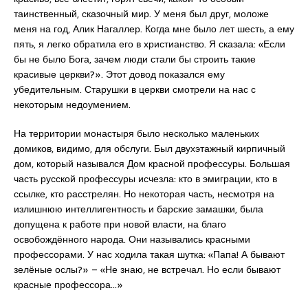
таинственный, сказочный мир. У меня был друг, моложе
меня на год, Алик Нагаллер. Когда мне было лет шесть, а ему
пять, я легко обратила его в христианство. Я сказала: «Если
бы не было Бога, зачем люди стали бы строить такие
красивые церкви?». Этот довод показался ему
убедительным. Старушки в церкви смотрели на нас с
некоторым недоумением.
На территории монастыря было несколько маленьких
домиков, видимо, для обслуги. Был двухэтажный кирпичный
дом, который назывался Дом красной профессуры. Большая
часть русской профессуры исчезла: кто в эмиграции, кто в
ссылке, кто расстрелян. Но некоторая часть, несмотря на
излишнюю интеллигентность и барские замашки, была
допущена к работе при новой власти, на благо
освобождённого народа. Они назывались красными
профессорами. У нас ходила такая шутка: «Папа! А бывают
зелёные ослы?» – «Не знаю, не встречал. Но если бывают
красные профессора…»