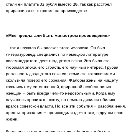
стали ей платить 32 рубля вместо 28, так как расстрел
приравнивался к травме на производстве.
«Мне предлагали быть министром
просвещения»
– так я назвала бы рассказ этого человека. Он был
литературовед, специалист по немецкой литературе
восемнадцатого-девятнадцатого веков. Это была его
любимая эпоха, его страсть, его научный интерес. Грубая
реальность двадцатого века со всеми его катаклизмами
скользила поверх его сознания. Жалобы жены на нищету
казались ему естественной, природной особенностью
женщин – быть всегда чем-то недовольными. Когда ему
случалось прочитать газету, он немало дивился обилию
врагов советской власти. Но все эти события – разоблачения,
аресты, признания – происходили где-то там, в другом слое
жизни.
Когда ночью к нему пришли люди в форме, чтобы его