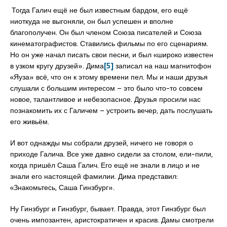
Тогда Галич ещё не был известным бардом, его ещё
ниоткуда не выгоняли, он был успешен и вполне
благополучен. Он был членом Союза писателей и Союза
кинематографистов. Ставились фильмы по его сценариям.
Но он уже начал писать свои песни, и был «широко известен
в узком кругу друзей». Дима
[5]
записал на наш магнитофон
«Яуза» всё, что он к этому времени пел. Мы и наши друзья
слушали с большим интересом – это было что-то совсем
новое, талантливое и небезопасное. Друзья просили нас
познакомить их с Галичем – устроить вечер, дать послушать
его живьём.
И вот однажды мы собрали друзей, ничего не говоря о
приходе Галича. Все уже давно сидели за столом, ели-пили,
когда пришёл Саша Галич. Его ещё не знали в лицо и не
знали его настоящей фамилии. Дима представил:
«Знакомьтесь, Саша Гинзбург».
Ну Гинзбург и Гинзбург, бывает. Правда, этот Гинзбург был
очень импозантен, аристократичен и красив. Дамы смотрели