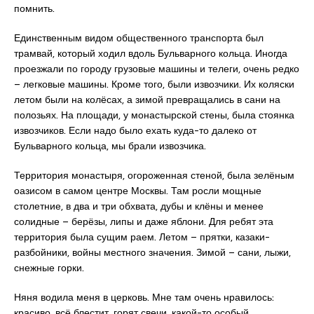
помнить.
Единственным видом общественного транспорта был
трамвай, который ходил вдоль Бульварного кольца. Иногда
проезжали по городу грузовые машины и телеги, очень редко
– легковые машины. Кроме того, были извозчики. Их коляски
летом были на колёсах, а зимой превращались в сани на
полозьях. На площади, у монастырской стены, была стоянка
извозчиков. Если надо было ехать куда-то далеко от
Бульварного кольца, мы брали извозчика.
Территория монастыря, огороженная стеной, была зелёным
оазисом в самом центре Москвы. Там росли мощные
столетние, в два и три обхвата, дубы и клёны и менее
солидные – берёзы, липы и даже яблони. Для ребят эта
территория была сущим раем. Летом – прятки, казаки-
разбойники, войны местного значения. Зимой – сани, лыжи,
снежные горки.
Няня водила меня в церковь. Мне там очень нравилось:
красиво, всё блестит, горят свечи, какой-то особый