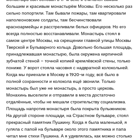
большим и красивым монастырём Москвы. Его несколько раз
сильно попортили. Там бывали пожары, там квартировали
наполеоновские солдаты, там бесчинствовали
красноармейцы и расстреливали белых офицеров. Но его
всегда полностью восстанавливали. Монастырь стоял в
самом центре Москвы, на скрещении главной улицы Москвы
Тверской и Бульварного кольца. Довольно большая площадь,
принадлежавшая монастырю, была окружена кирпичной
зубчатой стеной – точной копией кремлёвской стены, только
пониже. У ворот стояла часовня с надвратной колокольней.
Когда мы приехали в Москву в 1920-м году, всё было в
полной сохранности и колокола ещё звонили. Только
монастырь был уже не монастырь, а просто церковь.
Монахинь выселили и отправили в места достаточно
отдалённые, чтобы не мешали строительству социализма.
Площадь напротив монастыря была покрыта булыжником.
На другой стороне площади, на Страстном бульваре, стоял
прекрасный памятник Пушкину. Когда я была маленькой, я
гуляла с папой на бульваре около этого памятника и папа
читал мне стихи Пушкина. А я удивлялась, как можно столько