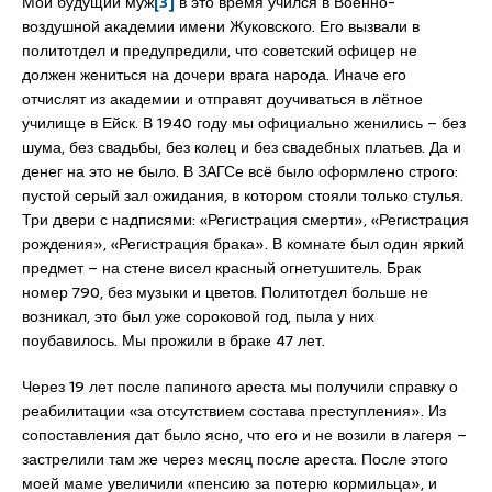
Мой будущий муж
[3]
в это время учился в Военно-
воздушной академии имени Жуковского. Его вызвали в
политотдел и предупредили, что советский офицер не
должен жениться на дочери врага народа. Иначе его
отчислят из академии и отправят доучиваться в лётное
училище в Ейск. В 1940 году мы официально женились – без
шума, без свадьбы, без колец и без свадебных платьев. Да и
денег на это не было. В ЗАГСе всё было оформлено строго:
пустой серый зал ожидания, в котором стояли только стулья.
Три двери с надписями: «Регистрация смерти», «Регистрация
рождения», «Регистрация брака». В комнате был один яркий
предмет – на стене висел красный огнетушитель. Брак
номер 790, без музыки и цветов. Политотдел больше не
возникал, это был уже сороковой год, пыла у них
поубавилось. Мы прожили в браке 47 лет.
Через 19 лет после папиного ареста мы получили справку о
реабилитации «за отсутствием состава преступления». Из
сопоставления дат было ясно, что его и не возили в лагеря –
застрелили там же через месяц после ареста. После этого
моей маме увеличили «пенсию за потерю кормильца», и