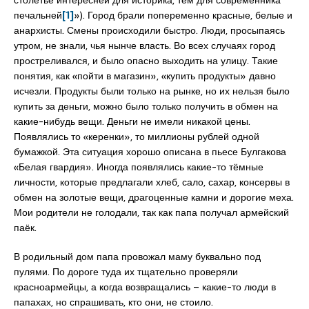
столетье интересней для историка, тем для современника
печальней
[1]
»). Город брали попеременно красные, белые и
анархисты. Смены происходили быстро. Люди, просыпаясь
утром, не знали, чья нынче власть. Во всех случаях город
простреливался, и было опасно выходить на улицу. Такие
понятия, как «пойти в магазин», «купить продукты» давно
исчезли. Продукты были только на рынке, но их нельзя было
купить за деньги, можно было только получить в обмен на
какие-нибудь вещи. Деньги не имели никакой цены.
Появлялись то «керенки», то миллионы рублей одной
бумажкой. Эта ситуация хорошо описана в пьесе Булгакова
«Белая гвардия». Иногда появлялись какие-то тёмные
личности, которые предлагали хлеб, сало, сахар, консервы в
обмен на золотые вещи, драгоценные камни и дорогие меха.
Мои родители не голодали, так как папа получал армейский
паёк.
В родильный дом папа провожал маму буквально под
пулями. По дороге туда их тщательно проверяли
красноармейцы, а когда возвращались – какие-то люди в
папахах, но спрашивать, кто они, не стоило.