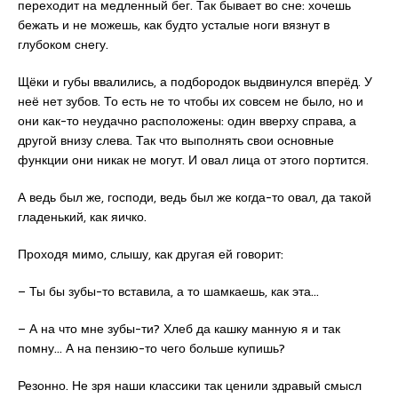
переходит на медленный бег. Так бывает во сне: хочешь
бежать и не можешь, как будто усталые ноги вязнут в
глубоком снегу.
Щёки и губы ввалились, а подбородок выдвинулся вперёд. У
неё нет зубов. То есть не то чтобы их совсем не было, но и
они как-то неудачно расположены: один вверху справа, а
другой внизу слева. Так что выполнять свои основные
функции они никак не могут. И овал лица от этого портится.
А ведь был же, господи, ведь был же когда-то овал, да такой
гладенький, как яичко.
Проходя мимо, слышу, как другая ей говорит:
– Ты бы зубы-то вставила, а то шамкаешь, как эта…
– А на что мне зубы-ти? Хлеб да кашку манную я и так
помну… А на пензию-то чего больше купишь?
Резонно. Не зря наши классики так ценили здравый смысл