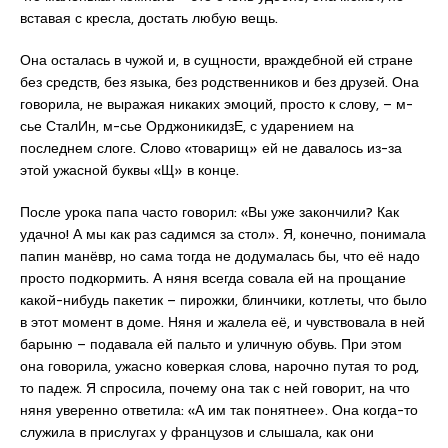
вставая с кресла, достать любую вещь.
Она осталась в чужой и, в сущности, враждебной ей стране
без средств, без языка, без родственников и без друзей. Она
говорила, не выражая никаких эмоций, просто к слову, – м-
сье СталИн, м-сье ОрджоникидзЕ, с ударением на
последнем слоге. Слово «товарищ» ей не давалось из-за
этой ужасной буквы «Щ» в конце.
После урока папа часто говорил: «Вы уже закончили? Как
удачно! А мы как раз садимся за стол». Я, конечно, понимала
папин манёвр, но сама тогда не додумалась бы, что её надо
просто подкормить. А няня всегда совала ей на прощание
какой-нибудь пакетик – пирожки, блинчики, котлеты, что было
в этот момент в доме. Няня и жалела её, и чувствовала в ней
барыню – подавала ей пальто и уличную обувь. При этом
она говорила, ужасно коверкая слова, нарочно путая то род,
то падеж. Я спросила, почему она так с ней говорит, на что
няня уверенно ответила: «А им так понятнее». Она когда-то
служила в прислугах у французов и слышала, как они