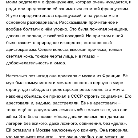
моим родителям о француженке, которая очень нуждается, и
родители предложили ей заниматься со мной французским.
Я уже порядочно знала французский, и на уроках мы в
основном разговаривали. Рассказывали прочитанное и
вообще болтали о чём угодно. Это была пожилая женщина,
довольно полная, с тяжёлой походкой. Но при этом в ней
было какое-то природное изящество, естественный
аристократизм. Седые волосы, высокая причёска, тонкая
светлая кожа, тонкие черты лица, и в глазах –
доброжелательность и юмор.
Несколько лет назад она приехала с мужем из Франции. Её
муж был коммунистом и мечтал попасть в первую в мире
страну, где победила пролетарская революция. Его мечта
наконец сбылась: он приехал в СССР строить социализм. Его
арестовали и, видимо, расстреляли. Её не арестовали –
тогда ещё не додумались ссылать жён только за то, что они
жёны. Это было позже: жёнам давали восемь лет дальних
лагерей без всякого, даже ложного, обвинения, без «дела».
Ей оставили в Москве малюсенькую комнату. Она говорила,
что маленькая комната – это очень удобно, она может, не