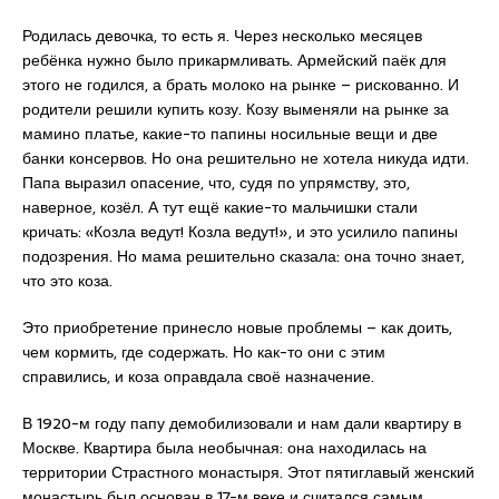
Родилась девочка, то есть я. Через несколько месяцев
ребёнка нужно было прикармливать. Армейский паёк для
этого не годился, а брать молоко на рынке – рискованно. И
родители решили купить козу. Козу выменяли на рынке за
мамино платье, какие-то папины носильные вещи и две
банки консервов. Но она решительно не хотела никуда идти.
Папа выразил опасение, что, судя по упрямству, это,
наверное, козёл. А тут ещё какие-то мальчишки стали
кричать: «Козла ведут! Козла ведут!», и это усилило папины
подозрения. Но мама решительно сказала: она точно знает,
что это коза.
Это приобретение принесло новые проблемы – как доить,
чем кормить, где содержать. Но как-то они с этим
справились, и коза оправдала своё назначение.
В 1920-м году папу демобилизовали и нам дали квартиру в
Москве. Квартира была необычная: она находилась на
территории Страстного монастыря. Этот пятиглавый женский
монастырь был основан в 17-м веке и считался самым