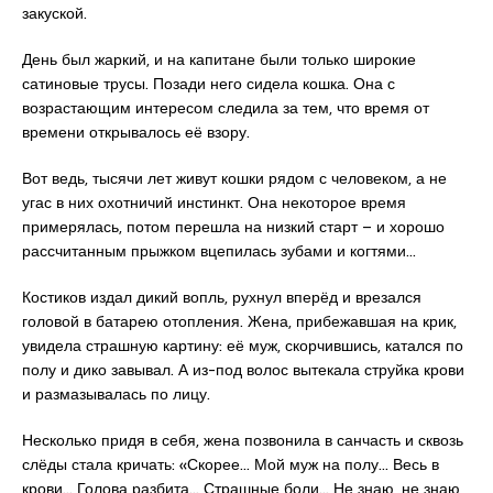
закуской.
День был жаркий, и на капитане были только широкие
сатиновые трусы. Позади него сидела кошка. Она с
возрастающим интересом следила за тем, что время от
времени открывалось её взору.
Вот ведь, тысячи лет живут кошки рядом с человеком, а не
угас в них охотничий инстинкт. Она некоторое время
примерялась, потом перешла на низкий старт – и хорошо
рассчитанным прыжком вцепилась зубами и когтями…
Костиков издал дикий вопль, рухнул вперёд и врезался
головой в батарею отопления. Жена, прибежавшая на крик,
увидела страшную картину: её муж, скорчившись, катался по
полу и дико завывал. А из-под волос вытекала струйка крови
и размазывалась по лицу.
Несколько придя в себя, жена позвонила в санчасть и сквозь
слёды стала кричать: «Скорее… Мой муж на полу… Весь в
крови… Голова разбита… Страшные боли… Не знаю, не знаю,