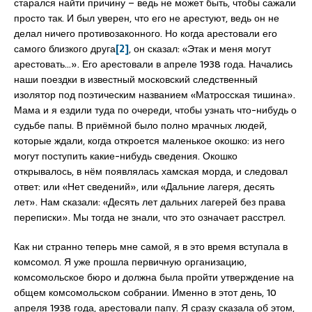
старался найти причину – ведь не может быть, чтобы сажали
просто так. И был уверен, что его не арестуют, ведь он не
делал ничего противозаконного. Но когда арестовали его
самого близкого друга
[2]
, он сказал: «Этак и меня могут
арестовать…». Его арестовали в апреле 1938 года. Начались
наши поездки в известный московский следственный
изолятор под поэтическим названием «Матросская тишина».
Мама и я ездили туда по очереди, чтобы узнать что-нибудь о
судьбе папы. В приёмной было полно мрачных людей,
которые ждали, когда откроется маленькое окошко: из него
могут поступить какие-нибудь сведения. Окошко
открывалось, в нём появлялась хамская морда, и следовал
ответ: или «Нет сведений», или «Дальние лагеря, десять
лет». Нам сказали: «Десять лет дальних лагерей без права
переписки». Мы тогда не знали, что это означает расстрел.
Как ни странно теперь мне самой, я в это время вступала в
комсомол. Я уже прошла первичную организацию,
комсомольское бюро и должна была пройти утверждение на
общем комсомольском собрании. Именно в этот день, 10
апреля 1938 года, арестовали папу. Я сразу сказала об этом,