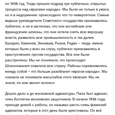
по 1938 год. Тогда прошли подряд три публичных, открытых
процесса над «врагами народа». Мы были не только в ужасе,
но и в недоумении: происходило что-то невероятное. Самые
видные руководители Советского государства признавались
публично, а не в застенках, что они английские или
французские шпионы, что они хотели снять всю верхушку
власти, развалить всю промышленность и так далее.
Бухарин, Каменев, Зиновьев, Рыков, Радек – люди, имена
которых были у всех на слуху, публично признавались в
преступлениях против государства. Все они были
расстреляны. Мы не понимали, что происходит.
Шпиономания охватила всю страну. Районы соревновались
между собой – кто больше разоблачит «врагов народа». Мы
сначала не понимали масштабов этого явления. Мы не
знали, по ком звонит колокол.
Дошло дело и до московской адвокатуры. Папа был адвокат,
член Коллегии московских защитников. В начале 1938 года,
приходя домой с работы, он называл шесть-семь фамилий
адвокатов, которые в этот день были арестованы. Он всё