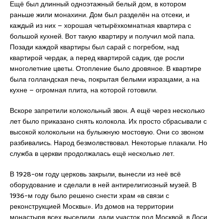
Ещё был длинный одноэтажный белый дом, в котором
раньше жили монахини. Дом был разделён на отсеки, и
каждый из них – хорошая четырёхкомнатная квартира с
большой кухней. Вот такую квартиру и получил мой папа.
Позади каждой квартиры был сарай с погребом, над
квартирой чердак, а перед квартирой садик, где росли
многолетние цветы. Отопление было дровяное. В квартире
была голландская печь, покрытая белыми изразцами, а на
кухне – огромная плита, на которой готовили.
Вскоре запретили колокольный звон. А ещё через несколько
лет было приказано снять колокола. Их просто сбрасывали с
высокой колокольни на булыжную мостовую. Они со звоном
разбивались. Народ безмолвствовал. Некоторые плакали. Но
служба в церкви продолжалась ещё несколько лет.
В 1928-ом году церковь закрыли, вынесли из неё всё
оборудование и сделали в ней антирелигиозный музей. В
1936-м году было решено снести храм «в связи с
реконструкцией Москвы». Из домов на территории
монастыря всех выселили, дали участок под Москвой, в Лоси,