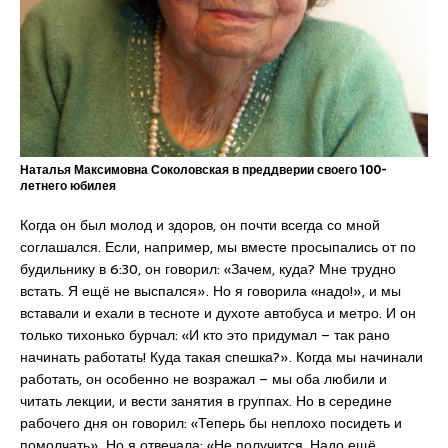
Наталья Максимовна Соколовская в преддверии своего 100-
летнего юбилея
Когда он был молод и здоров, он почти всегда со мной
соглашался. Если, например, мы вместе просыпались от по
будильнику в 6:30, он говорил: «Зачем, куда? Мне трудно
встать. Я ещё не выспался». Но я говорила «надо!», и мы
вставали и ехали в тесноте и духоте автобуса и метро. И он
только тихонько бурчал: «И кто это придумал – так рано
начинать работать! Куда такая спешка?». Когда мы начинали
работать, он особенно не возражал – мы оба любили и
читать лекции, и вести занятия в группах. Но в середине
рабочего дня он говорил: «Теперь бы неплохо посидеть и
помолчать». Но я отвечала: «Не получится. Надо ещё