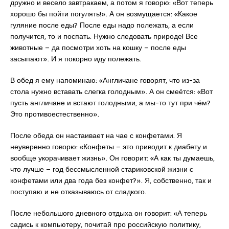
дружно и весело завтракаем, а потом я говорю: «Вот теперь
хорошо бы пойти погулять!». А он возмущается: «Какое
гуляние после еды? После еды надо полежать, а если
получится, то и поспать. Нужно следовать природе! Все
животные – да посмотри хоть на кошку – после еды
засыпают». И я покорно иду полежать.
В обед я ему напоминаю: «Англичане говорят, что из-за
стола нужно вставать слегка голодным». А он смеётся: «Вот
пусть англичане и встают голодными, а мы-то тут при чём?
Это противоестественно».
После обеда он настаивает на чае с конфетами. Я
неуверенно говорю: «Конфеты – это приводит к диабету и
вообще укорачивает жизнь». Он говорит: «А как ты думаешь,
что лучше – год бессмысленной стариковской жизни с
конфетами или два года без конфет?». Я, собственно, так и
поступаю и не отказываюсь от сладкого.
После небольшого дневного отдыха он говорит: «А теперь
садись к компьютеру, почитай про российскую политику,