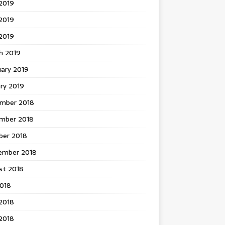
2019
2019
 2019
h 2019
uary 2019
ry 2019
mber 2018
mber 2018
ber 2018
ember 2018
st 2018
2018
2018
2018