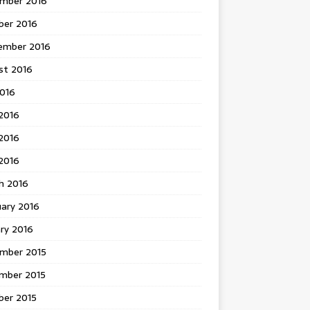
mber 2016
ber 2016
ember 2016
st 2016
2016
2016
2016
 2016
h 2016
uary 2016
ry 2016
mber 2015
mber 2015
ber 2015