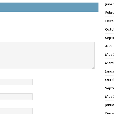
June
Febr
Dece
Octo
Sept
Augu
May 
Marc
Janu
Octo
Sept
May 
Janu
Dece