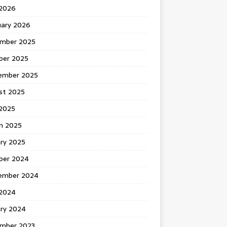
 2026
uary 2026
mber 2025
ber 2025
ember 2025
st 2025
2025
h 2025
ary 2025
ber 2024
ember 2024
2024
ary 2024
mber 2023