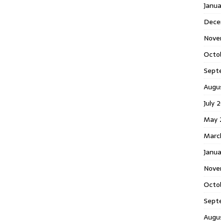
Janu
Dece
Nove
Octo
Sept
Augu
July 
May 
Marc
Janua
Nove
Octo
Sept
Augu