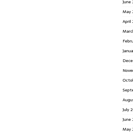
June 
May 
April
Marc
Febr
Janua
Dece
Nove
Octo
Sept
Augu
July 
June 
May 