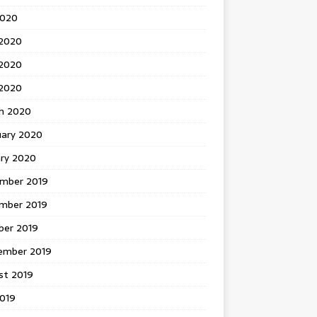
2020
 2020
2020
 2020
h 2020
uary 2020
ary 2020
mber 2019
mber 2019
ber 2019
ember 2019
st 2019
2019