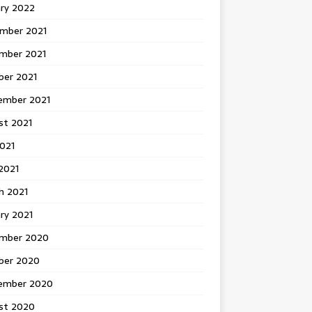
ary 2022
mber 2021
mber 2021
ber 2021
ember 2021
st 2021
2021
2021
h 2021
ry 2021
mber 2020
ber 2020
ember 2020
st 2020