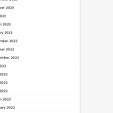
ber 2023
2023
h 2023
ry 2023
mber 2022
ber 2022
ember 2022
2022
 2022
2022
 2022
h 2022
uary 2022