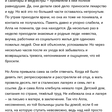
и санитары и медсёстры – проявляли к ней полное
равнодушие. Да, они делали своё дело: приносили лекарство
и еду. Но всё это по большей части оставалось нетронутым.
По утрам приходили врачи, но она их тоже не понимала, и
контакта не получалось. Память давно и упорно слабела, и
Алла не помнила, где она находится. Да несколько раз в
неделю приходили знакомые и родные люди: невестка,
внучка, работники из социального жилья для одиноких
пожилых людей. Они всё объясняли, успокаивали. Но через
несколько часов после их ухода всё забывалось и
возвращалась тревога, непонимание и ощущение, что её
бросили.
Но Алла привыкла сама за себя отвечать. Когда ей было
девять лет, репрессировали и расстреляли её отца, а мать
провела десять лет в сталинских лагерях и семь лет в
ссылке. Да и сама Алла хлебнула немало горя. Детский дом,
скитания по стране, тяжёлый труд. Не избежала она и лагеря
‒ за письмо к матери, в заключение. Так что Алла,
несомненно, из той больницы ушла бы домой, если б не
нога, на которую ступить невозможно, ведь над ней просто