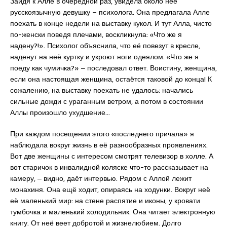
Зайдя к Алле в очередной раз, увидела около неё
русскоязычную девушку – психолога. Она предлагала Алле
поехать в конце недели на выставку кукол. И тут Алла, чисто
по-женски поведя плечами, воскликнула: «Что же я
надену?!». Психолог объяснила, что её повезут в кресле,
наденут на неё куртку и укроют ноги одеялом. «Что же я
поеду как чумичка?» ‒ последовал ответ. Воистину, женщина,
если она настоящая женщина, остаётся таковой до конца! К
сожалению, на выставку поехать не удалось: начались
сильные дожди с ураганным ветром, а потом в состоянии
Аллы произошло ухудшение…
При каждом посещении этого «последнего причала» я
наблюдала вокруг жизнь в её разнообразных проявлениях.
Вот две женщины с интересом смотрят телевизор в холле. А
вот старичок в инвалидной коляске что-то рассказывает на
камеру, ‒ видно, даёт интервью. Рядом с Аллой лежит
монахиня. Она ещё ходит, опираясь на ходунки. Вокруг неё
её маленький мир: на стене распятие и иконы, у кровати
тумбочка и маленький холодильник. Она читает электронную
книгу. От неё веет добротой и жизнелюбием. Долго