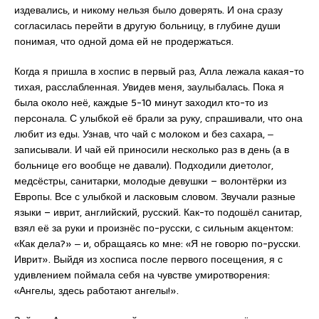
издевались, и никому нельзя было доверять. И она сразу
согласилась перейти в другую больницу, в глубине души
понимая, что одной дома ей не продержаться.
Когда я пришла в хоспис в первый раз, Алла лежала какая-то
тихая, расслабленная. Увидев меня, заулыбалась. Пока я
была около неё, каждые 5-10 минут заходил кто-то из
персонала. С улыбкой её брали за руку, спрашивали, что она
любит из еды. Узнав, что чай с молоком и без сахара, ‒
записывали. И чай ей приносили несколько раз в день (а в
больнице его вообще не давали). Подходили диетолог,
медсёстры, санитарки, молодые девушки – волонтёрки из
Европы. Все с улыбкой и ласковым словом. Звучали разные
языки – иврит, английский, русский. Как-то подошёл санитар,
взял её за руки и произнёс по-русски, с сильным акцентом:
«Как дела?» ‒ и, обращаясь ко мне: «Я не говорю по-русски.
Иврит». Выйдя из хосписа после первого посещения, я с
удивлением поймала себя на чувстве умиротворения:
«Ангелы, здесь работают ангелы!».