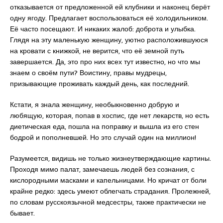
отказывается от предложенной ей клубники и наконец берёт
одну ягоду. Предлагает воспользоваться её холодильником.
Её часто посещают. И никаких жалоб: доброта и улыбка.
Глядя на эту маленькую женщину, уютно расположившуюся
на кровати с книжкой, не верится, что её земной путь
завершается. Да, это про них всех тут известно, но что мы
знаем о своём пути? Воистину, правы мудрецы,
призывающие проживать каждый день, как последний.
Кстати, я знала женщину, необыкновенно добрую и
любящую, которая, попав в хоспис, где нет лекарств, но есть
диетическая еда, пошла на поправку и вышла из его стен
бодрой и пополневшей. Но это случай один на миллион!
Разумеется, видишь не только жизнеутверждающие картины.
Проходя мимо палат, замечаешь людей без сознания, с
кислородными масками и капельницами. Но кричат от боли
крайне редко: здесь умеют облегчать страдания. Пролежней,
по словам русскоязычной медсестры, также практически не
бывает.