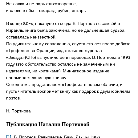
Не лавка и не ларь стихотворенье,
и слово в нём ‒ смарагд, рубин, янтарь.
В конце 80-х, накануне отъезда В. Портнова с семьёй в
Израиль, книга была закончена, но её дальнейшая судьба
оставалась неизвестной.
По удивительному совпадению, спустя сто лет после дебюта
«Трофеев» во Франции, издательство журнала
«Звезда»(СПб) выпустило её в переводах В. Портнова в 1993
году (это обстоятельство осталось не замеченным ни
издателями, ни критиками). Миниатюрное издание
напоминает записную книжку.
Сегодня мы представляем «Трофеи» в новом обличии, и
пусть читатель воспримет книгу как подарок к двум юбилеям
поэтов.
Н. Портнова
Публикация Наталии Портновой
[1]
В. Портнов, Равновесие. Баку, Язычы, 1982.