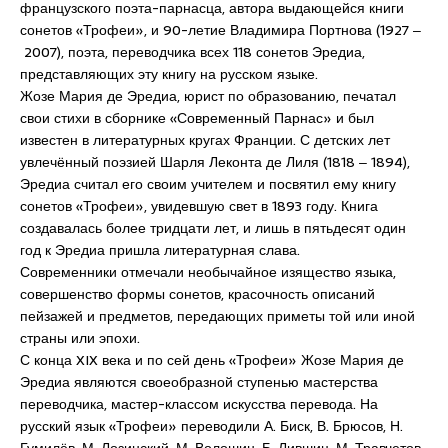
французского поэта-парнасца, автора выдающейся книги
сонетов «Трофеи», и 90-летие Владимира Портнова (1927 ‒
2007), поэта, переводчика всех 118 сонетов Эредиа,
представляющих эту книгу на русском языке.
Жозе Мария де Эредиа, юрист по образованию, печатал
свои стихи в сборнике «Современный Парнас» и был
известен в литературных кругах Франции. С детских лет
увлечённый поэзией Шарля Леконта де Лиля (1818 ‒ 1894),
Эредиа считал его своим учителем и посвятил ему книгу
сонетов «Трофеи», увидевшую свет в 1893 году. Книга
создавалась более тридцати лет, и лишь в пятьдесят один
год к Эредиа пришла литературная слава.
Современники отмечали необычайное изящество языка,
совершенство формы сонетов, красочность описаний
пейзажей и предметов, передающих приметы той или иной
страны или эпохи.
С конца XIX века и по сей день «Трофеи» Жозе Мария де
Эредиа являются своеобразной ступенью мастерства
переводчика, мастер-классом искусства перевода. На
русский язык «Трофеи» переводили А. Биск, В. Брюсов, Н.
Гумилёв, М. Лозинский, М. Волошин, Б. Лившиц, М. Травчетов,