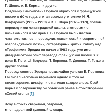
Г. Шенгели, В. Корман и другие.
Владимир Самойлович Портнов обратился к французской
поэзии в 60-е годы, считая своими учителями И. Я.
Шафаренко (1918 ‒ 1999) и В. Е. Шора (1917 ‒ 1971), поэтов-
переводчиков ленинградской школы, с которыми он
познакомился в это время. В. Портнов был известен
читателю как поэт, переводчик классической и современной
азербайджанкой поэзии, литературный критик. Работу над
«Трофеями» Эредиа он начал в 1982 году, уже имея
двадцатилетний опыт перевода французской поэзии XIX
века: В. Гюго, Ш. Бодлера, П. Верлена, П. Дюпона, Т. Готье и
других поэтов.
Перевод сонетов Эредиа чрезвычайно увлекал В. Портнова.
Он писал несколько вариантов одного и того же
стихотворения, шлифуя и оттачивая каждое слово. Свой
порыв к совершенству он объяснил ранее в стихотворении
«Синий огонь»
[1]
.
Хочу в стихах сверканья, озаренья,
мне надоел мой кухонный словарь.