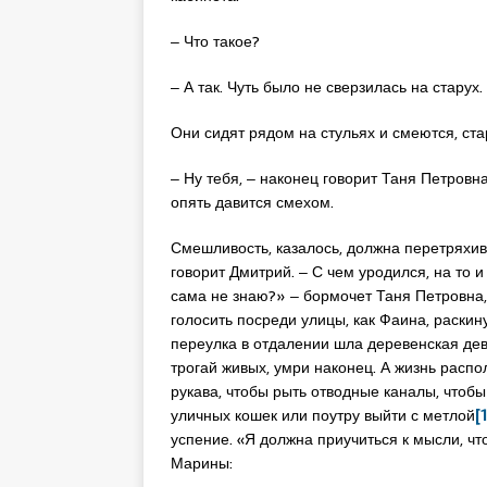
‒ Что такое?
‒ А так. Чуть было не сверзилась на старух
Они сидят рядом на стульях и смеются, ста
‒ Ну тебя, ‒ наконец говорит Таня Петровн
опять давится смехом.
Смешливость, казалось, должна перетряхива
говорит Дмитрий. ‒ С чем уродился, на то и
сама не знаю?» ‒ бормочет Таня Петровна, 
голосить посреди улицы, как Фаина, раскину
переулка в отдалении шла деревенская дево
трогай живых, умри наконец. А жизнь распо
рукава, чтобы рыть отводные каналы, чтобы
уличных кошек или поутру выйти с метлой
[
успение. «Я должна приучиться к мысли, что
Марины: