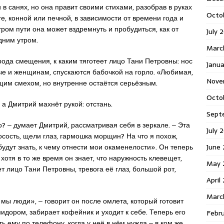
и в санях, но она правит своими стихами, разобрав в руках
Octo
е, конной или печной, в зависимости от времени года и
тром пути она может вздремнуть и пробудиться, как от
July 
дним утром.
Marc
 рода смещения, к каким тяготеет лицо Тани Петровны: нос
Janua
ные и женщинам, спускаются бабочкой на горло. «Любимая,
Nove
щим смехом, но внутренне остаётся серьёзным.
Octo
 а Дмитрий махнёт рукой: отстань.
Sept
? ‒ думает Дмитрий, рассматривая себя в зеркале. ‒ Эта
July 
осость, щели глаз, гармошка морщин? На что я похож,
June
будут знать, к чему отнести мои окаменелости». Он теперь
отя в то же время он знает, что наружность клевещет,
May 
т лицо Тани Петровны, тревога её глаз, большой рот,
April
Marc
мы люди», ‒ говорит он после омлета, который готовит
идором, забирает кофейник и уходит к себе. Теперь его
Febr
ь ему по телефону, когда у неё в нём нужда ‒ в ком же