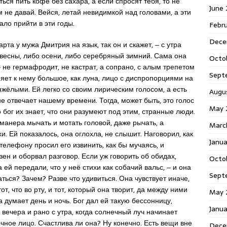
ться пить кофе без сахара, а если спросят тебя, то не
June
 не давай. Вейся, летай невидимкой над головами, а эти
ало прийти в эти годы.
Febr
Dece
рта у мужа Дмитрия на язык, так он и скажет, ‒ с утра
с весны, либо осени, либо серебряный зимний. Сама она
Octo
‒ не гермафродит, не кастрат, а сопрано, с алым трепетом
Sept
яет к нему большое, как луна, лицо с диспропорциями на
яжёлыми. Ей легко со своим лирическим голосом, а есть
Augu
 не отвечает нашему времени. Тогда, может быть, это голос
May 
бог их знает, что они разумеют под этим, странные люди.
манера мычать и мотать головой, даже рычать, а
Marc
и. Ей показалось, она оглохла, не слышит. Наговорил, как
Janu
 телефону просил его извинить, как бы мучаясь, и
зен и оборвал разговор. Если уж говорить об обидах,
Octo
 а ей передали, что у неё стихи как собачий вальс, ‒ и она
Sept
ться? Зачем? Разве что удивиться. Она чувствует иначе,
от, что во рту, и тот, который она творит, да между ними
May 
а думает день и ночь. Бог дал ей такую бессонницу,
Janu
 вечера и рано с утра, когда солнечный луч начинает
чное лицо. Счастлива ли она? Ну конечно. Есть вещи вне
Dece