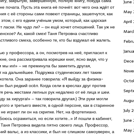
игу, закрытую, завершённую, полную книгу, покуда сама
June 
е почата. Пусть эта книга её почнёт: вот чего она ждёт от
May 
ния с её стороны сами повеют страницы, зашепчутся, как
этом, с его едким учёным умом, который, как царская
April
от ласки. Не чудо ли? ‒ он ещё хочет отношений. Так уж не
Marc
енское
? Ах, какой смех! Таня Петровна счастливо
астливого смеха, особенно те, кто бы вздумал её жалеть.
Febr
Janua
ю у профессора, а он, посмотрев на неё, пригласил к
хне, она рассматривала корешки книг, ясно видя, что у
Dece
 мы их!» ‒ не преминула бы заметить другая,
Nove
т на дальнейшее. Подружка студенческих лет таким
хотела. Она заранее говорила: «Я выйду за физика-
Octo
он был редкий осёл. Когда сели в креслах друг против
Sept
я речь жестами лепных рук недалеко от её лица и шеи.
у за хирурга!» ‒ так говорила другая.) Эти руки могли
Augu
угого и третьего вместе, в одной персоне, как в старинное
July 
 не играет ли он на скрипке. Нет, на фортепиано.
Боюсь осрамиться, но если хотите…» И пошли в кабинет,
June 
е Таня Петровна видела пятно своего лица. Профессор,
May 
чий вальс, а из классики, и был не слишком самоуверен, а