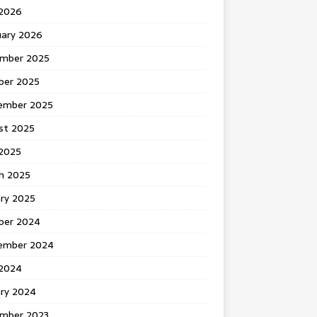
 2026
uary 2026
mber 2025
ber 2025
ember 2025
st 2025
2025
h 2025
ary 2025
ber 2024
ember 2024
2024
ary 2024
mber 2023