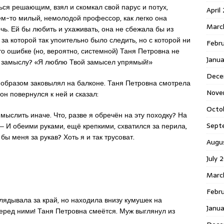
ься решающим, взял и скомкал свой парус и потух,
April
ем-то милый, немолодой профессор, как легко она
Marc
очь. Ей бы любить и ухаживать, она не сбежала бы из
 за которой так упоительно было следить, но с которой ни
Febr
о ошибке (но, вероятно, системной) Таня Петровна не
Janua
о замыслу? «Я люблю Твой замысел упрямый!»
Dece
образом заковылял на балконе. Таня Петровна смотрела
Nove
 он повернулся к ней и сказал:
Octo
мыслить иначе. Что, разве я обречён на эту походку? На
Sept
 ‒ И обеими руками, ещё крепкими, схватился за перила,
 бы меня за рукав? Хоть я и так трусоват.
Augu
July 
Marc
Febru
лядывала за край, но находила внизу кумушек на
Janua
перед ними! Таня Петровна смеётся. Муж выглянул из