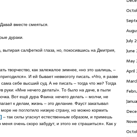
Dece
Octo
Sept
. Давай вместе смеяться.
Augu
рые дураки.
July 
а, вытирая салфеткой глаза, но, покосившись на Дмитрия,
June 
May 
ть творчество, как залежалое зимнее, «но это шалишь, ‒
April
 пригодился». И ей бывает невмоготу писать. «Что, я разве
Marc
сама себе высший суд. А не писать ‒ тогда что же? Тогда
в руки: «Мне нечего делать!». То было на даче, в пыли
Febr
чка. Вот ещё дура Фаина: нечего делать ‒ молчи, не
Janua
лагает к делам, жизнь ‒ это делание. Фауст закатывал
 море не поглотило низкую страну, но можно кормить
Dece
1]
‒ так силы угаснут естественным образом, и примешь
Nove
 меня очень скоро забудут, и этого не страшиться». Как у
Octo