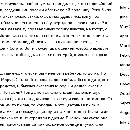
которую она ещё не умеет преодолеть, хотя поднесённой
July 
ки, воздушными пасами облегчала ей поясницу. Рука была
 мистические стихи, счастливо удивляясь, как у неё
June
любви уже несомненно её утверждала в своих силах. Эта
May 
 она давала ту справедливую толику чувства, на которую
ожно сказать, что она состояла в нежных отношениях с
April
тегия её молодой жизни, ‒ но никогда не спесь, не
Marc
а и богата. Вот и сюжет, драгоценней которого вряд ли
я жизнь, чтобы сделаться литературой, стихами, которые
Febr
Janu
дставлено, что если бы у неё был ребёнок, то дочка. Но
Dece
 у Маруси? Таня Петровна жадно любила бы это дитя, хотя
Nove
одства, и бывают счастливые роды и долгое счастье, ‒
. Но так ли? Так да не так. Она слышит зелёный шум
Octo
 бывало, хотя они доживают век среди своего потомства. От
Sept
он им то пылен, то холоден, а это цветочная пыль и
ла жизни новому существу, зато и не отняла. Были такие,
Augu
лялись же и не стреляли в других. В конечном счёте она
July 
ей приоткрывается, как молочное солнце в тучах. Она