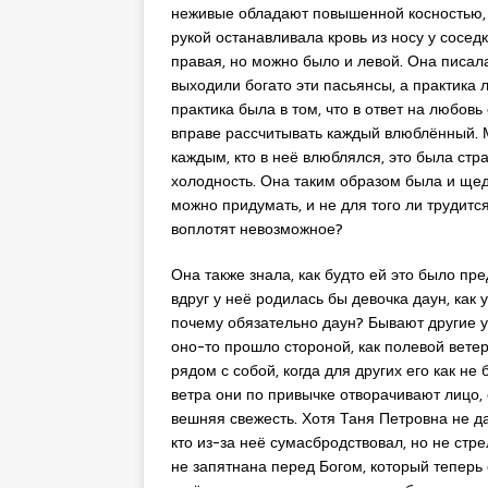
неживые обладают повышенной косностью, 
рукой останавливала кровь из носу у сосед
правая, но можно было и левой. Она писала
выходили богато эти пасьянсы, а практика 
практика была в том, что в ответ на любовь
вправе рассчитывать каждый влюблённый. М
каждым, кто в неё влюблялся, это была стра
холодность. Она таким образом была и щедр
можно придумать, и не для того ли трудитс
воплотят невозможное?
Она также знала, как будто ей это было пре
вдруг у неё родилась бы девочка даун, как
почему обязательно даун? Бывают другие ур
оно-то прошло стороной, как полевой ветер
рядом с собой, когда для других его как не
ветра они по привычке отворачивают лицо, 
вешняя свежесть. Хотя Таня Петровна не да
кто из-за неё сумасбродствовал, но не стре
не запятнана перед Богом, который теперь 