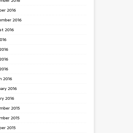
mber 2016
ber 2016
ember 2016
st 2016
2016
2016
2016
 2016
h 2016
uary 2016
ry 2016
mber 2015
mber 2015
ber 2015