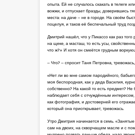
опыта. Ей не случалось скакать в телеге ил
вожжи, и отпускает бразды, доверившись тяг
места: на даче ‒ не в городе. На своём быс
поцелуя, и таков её беспечальный труд поз
Дмитрий нашёл, что у Пикассо как раз того
на щеке, а масташ, то есть усы, свойствен
что ж?» И хотя он смеётся грудным воркую
‒ Что? ‒ спросит Таня Петровна, тревожась,
«Нет ли во мне самом пародийного, бабьего
моя беспородная, как у деда Василия, курн
собственно? На какой то есть предмет? Не 
наблюдает себя с отчуждённым интересом, х
как фотография, и достоверней его отражае
который она приоткрывает, тревожась.
Утро Дмитрия начинается в семь. «Занятые 
сам на двоих, на скворчащем масле и с пом
мудрено позвать раньше обеда, надо звонит