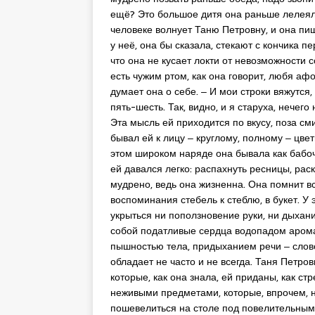
ещё? Это большое дитя она раньше лелеяла 
человеке волнует Таню Петровну, и она пиш
у неё, она бы сказала, стекают с кончика пер
что она не кусает локти от невозможности с
есть чужим ртом, как она говорит, любя афо
думает она о себе. ‒ И мои строки вяжутся, 
пять-шесть. Так, видно, и я старуха, нечего
Эта мысль ей приходится по вкусу, поза см
бывал ей к лицу ‒ круглому, полному ‒ цве
этом широком наряде она бывала как бабочк
ей давался легко: распахнуть ресницы, раск
мудрено, ведь она жизненна. Она помнит всё
воспоминания стебель к стеблю, в букет. У 
укрыться ни поползновение руки, ни дыхан
собой податливые сердца водопадом аромат
пышностью тела, придыханием речи ‒ слово
обладает не часто и не всегда. Таня Петро
которые, как она знала, ей приданы, как с
неживыми предметами, которые, впрочем, н
пошевелиться на столе под повелительным в