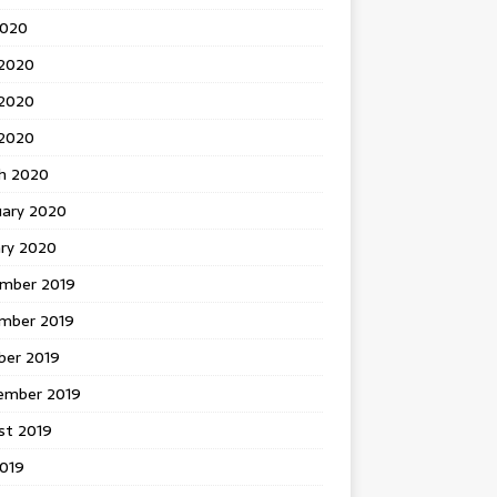
2020
 2020
2020
 2020
h 2020
uary 2020
ary 2020
mber 2019
mber 2019
ber 2019
ember 2019
st 2019
2019