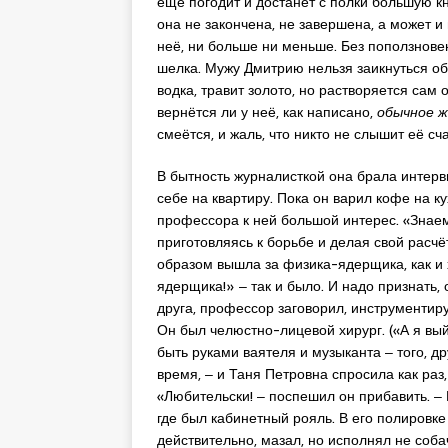
ещё погодит и достанет с полки большую кн
она не закончена, не завершена, а может и н
неё, ни больше ни меньше. Без поползнове
шелка. Мужу Дмитрию нельзя заикнуться об 
водка, травит золото, но растворяется сам 
вернётся ли у неё, как написано,
обычное ж
смеётся, и жаль, что никто не слышит её сч
В бытность журналисткой она брала интервь
себе на квартиру. Пока он варил кофе на ку
профессора к ней большой интерес. «Знаем
приготовляясь к борьбе и делая свой расчё
образом вышла за физика-ядерщика, как и 
ядерщика!» ‒ так и было. И надо признать, 
друга, профессор заговорил, инструментиру
Он был челюстно-лицевой хирург. («А я выйд
быть руками ваятеля и музыканта ‒ того, др
время, ‒ и Таня Петровна спросила как раз,
«Любительски! ‒ поспешил он прибавить. ‒ 
где был кабинетный рояль. В его полировк
действительно, мазал, но исполнял не соба