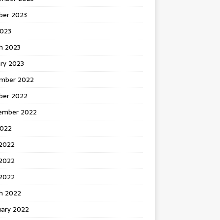
ber 2023
2023
h 2023
ry 2023
mber 2022
ber 2022
ember 2022
2022
 2022
2022
 2022
h 2022
uary 2022