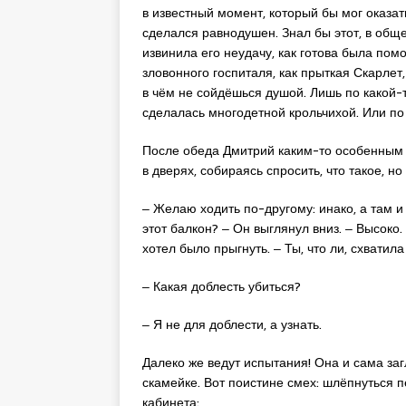
в известный момент, который бы мог оказат
сделался равнодушен. Знал бы этот, в общ
извинила его неудачу, как готова была пом
зловонного госпиталя, как прыткая Скарлет,
в чём не сойдёшься душой. Лишь по какой-т
сделалась многодетной крольчихой. Или п
После обеда Дмитрий каким-то особенным 
в дверях, собираясь спросить, что такое, но
‒ Желаю ходить по-другому: инако, а там и 
этот балкон? ‒ Он выглянул вниз. ‒ Высоко.
хотел было прыгнуть. ‒ Ты, что ли, схватила
‒ Какая доблесть убиться?
‒ Я не для доблести, а узнать.
Далеко же ведут испытания! Она и сама заг
скамейке. Вот поистине смех: шлёпнуться 
кабинета: