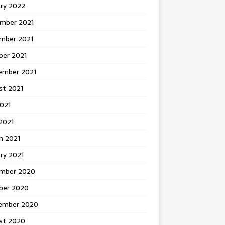
ary 2022
mber 2021
mber 2021
ber 2021
ember 2021
st 2021
2021
2021
h 2021
ry 2021
mber 2020
ber 2020
ember 2020
st 2020