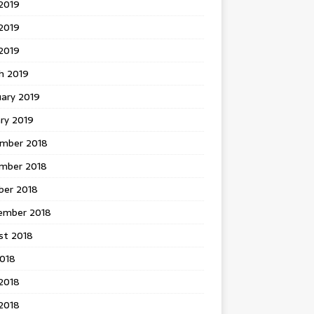
2019
2019
 2019
h 2019
uary 2019
ry 2019
mber 2018
mber 2018
ber 2018
ember 2018
st 2018
2018
2018
2018