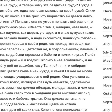
Janu
на груди, а теперь кому эта бездетная грудь? Нужда в
ет об этом, едва поспевая мыслью за своей рукой. Стихи
Dece
а, их много. Разве грех, что творчество ей даётся легко,
Nove
очинять? Печатать она не умеет: печатать всё равно что
ристичную речь. «Вместе с тем я, наверно, навязчива, ‒
Octo
как паутина, как шерсть у старух, а я знаю кумушек таких
Sept
 на зеркало пенять, а надо склониться, поникнуть головой».
ирения хороша в своём роде, как приходятся вещи, как
Augu
тной сарафан и цветастая же, в подсолнечниках, панама. В
July 
а, когда были стрекозы и бабочки в полях и лугах. Полёт
инуть руки ‒ и в воздух! Сколько в неё влюблялись, и не
May 
, у неё не зашибло, как у Таниной няни, и собирает
Marc
этих цветков была в ней нужда, и какая! От неё не могло
ие, сладко учащавшееся с ней рядом. Она увлекала за
Janua
ных волос, взглядом глаз чуть навыкате, сдержанной
Nove
м, всем, чем должна обладать молодая жизнь и чем она
вна была сверх того в ожидании роста мистических сил,
Octo
трекозе или бабочке крылья. Она делала испытания с
Sept
е поддавались, и массажная щётка не хотела
зглядом её карих глаз. Конечно, она понимала, что
Augu