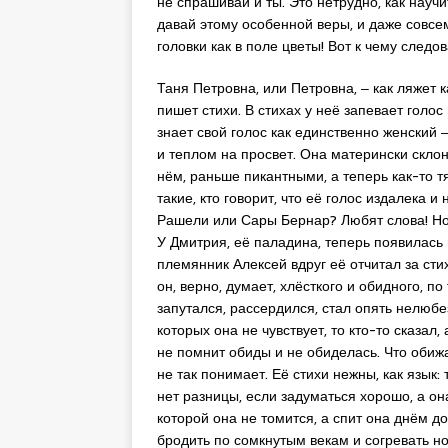
не спрашивай и ты. Это нетрудно, как научи
давай этому особенной веры, и даже совсем
головки как в поле цветы! Вот к чему следов
Таня Петровна, или Петровна, ‒ как ляжет ка
пишет стихи. В стихах у неё запевает голо
знает свой голос как единственно женский 
и теплом на просвет. Она матерински склон
нём, раньше пикантными, а теперь как-то т
такие, кто говорит, что её голос издалека и
Рашели или Сары Бернар? Любят слова! Но 
У Дмитрия, её паладина, теперь появилась 
племянник Алексей вдруг её отчитал за стих
он, верно, думает, хлёсткого и обидного, по
запутался, рассердился, стал опять нелюбе
которых она не чувствует, то кто-то сказал,
не помнит обиды и не обиделась. Что обижа
не так понимает. Её стихи нежны, как язык: т
нет разницы, если задуматься хорошо, а он
которой она не томится, а спит она днём до
бродить по сомкнутым векам и согревать но