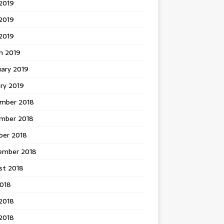
2019
2019
 2019
h 2019
uary 2019
ry 2019
mber 2018
mber 2018
ber 2018
ember 2018
st 2018
2018
2018
2018