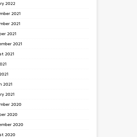
ary 2022
mber 2021
mber 2021
ber 2021
ember 2021
st 2021
2021
2021
h 2021
ry 2021
mber 2020
ber 2020
ember 2020
st 2020