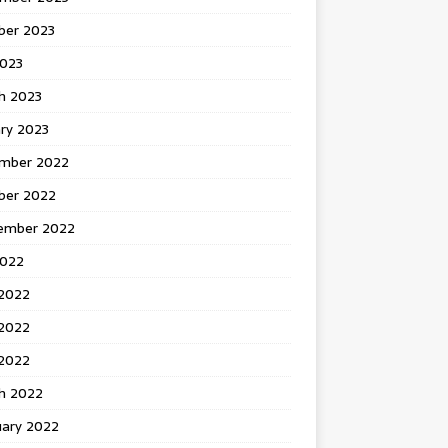
ber 2023
2023
h 2023
ry 2023
mber 2022
ber 2022
ember 2022
2022
 2022
2022
 2022
h 2022
uary 2022