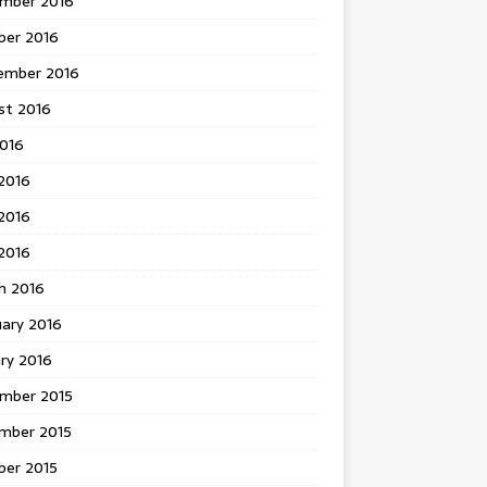
mber 2016
ber 2016
ember 2016
st 2016
2016
2016
2016
 2016
h 2016
uary 2016
ry 2016
mber 2015
mber 2015
ber 2015