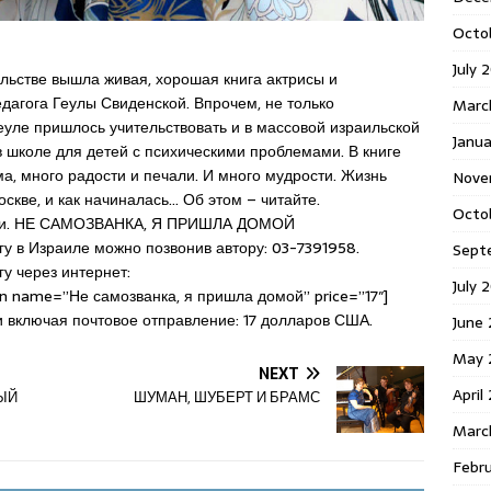
Octo
July 
льстве вышла живая, хорошая книга актрисы и
едагога Геулы Свиденской. Впрочем, не только
Marc
Геуле пришлось учительствовать и в массовой израильской
Janua
в школе для детей с психическими проблемами. В книге
а, много радости и печали. И много мудрости. Жизнь
Nove
скве, и как начиналась… Об этом – читайте.
Octo
ки. НЕ САМОЗВАНКА, Я ПРИШЛА ДОМОЙ
гу в Израиле можно позвонив автору: 03-7391958.
Sept
у через интернет:
July 
n name=”Не самозванка, я пришла домой” price=”17″]
и включая почтовое отправление: 17 долларов США.
June
May 
NEXT
April
ВЫЙ
ШУМАН, ШУБЕРТ И БРАМС
Marc
Febr