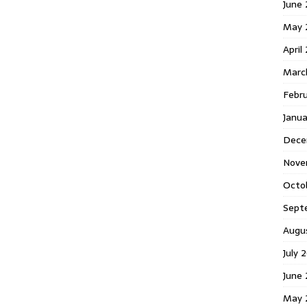
June 
May 
April
Marc
Febr
Janua
Dece
Nove
Octo
Sept
Augu
July 
June 
May 