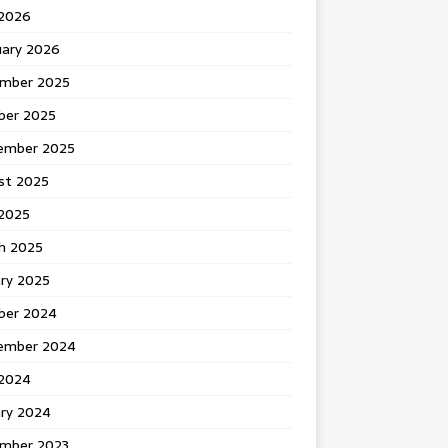
 2026
uary 2026
mber 2025
ber 2025
ember 2025
st 2025
2025
h 2025
ary 2025
ber 2024
ember 2024
2024
ary 2024
mber 2023