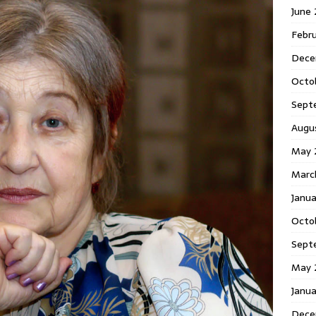
June
Febr
Dece
Octo
Sept
Augu
May 
Marc
Janu
Octo
Sept
May 
Janu
Dece