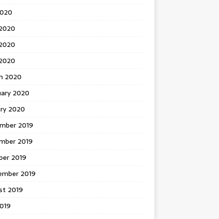
2020
 2020
2020
 2020
h 2020
uary 2020
ary 2020
mber 2019
mber 2019
ber 2019
ember 2019
st 2019
2019