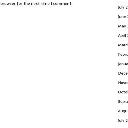
s browser for the next time I comment.
July 
June
May 
April
Marc
Febr
Janu
Dece
Nove
Octo
Sept
Augu
July 