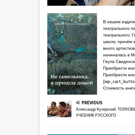
В нашем издате
театрального п
театрального: 
школе, причём 
много артистизм
начиналась в Мо
Геула Свиденс
Приобрести кни
Приобрести книг
[wp_cart_butto
Стоимость книг
PREVIOUS
Александр Кучерский. ТОЛКО
УЧЕБНИК РУССКОГО