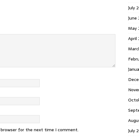
July 
June
May 
April
Marc
Febr
Janu
Dece
Nove
Octo
Sept
Augu
s browser for the next time I comment.
July 