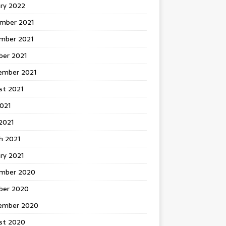
ary 2022
mber 2021
mber 2021
ber 2021
ember 2021
st 2021
2021
2021
h 2021
ry 2021
mber 2020
ber 2020
ember 2020
st 2020