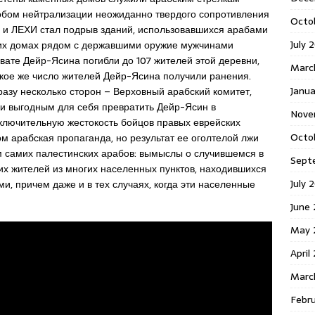
обом нейтрализации неожиданно твердого сопротивления
Octo
 и ЛЕХИ стал подрыв зданий, использовавшихся арабами
July 
этих домах рядом с державшими оружие мужчинами
вате Дейр-Ясина погибли до 107 жителей этой деревни,
Marc
акое же число жителей Дейр-Ясина получили ранения.
Janua
сразу несколько сторон – Верховный арабский комитет,
ли выгодным для себя превратить Дейр-Ясин в
Nove
ключительную жестокость бойцов правых еврейских
Octo
м арабская пропаганда, но результат ее оголтелой лжи
 самих палестинских арабов: вымыслы о случившемся в
Sept
их жителей из многих населенных пунктов, находившихся
July 
и, причем даже и в тех случаях, когда эти населенные
June
May 
April
Marc
Febr