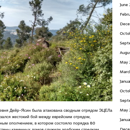
June
Febr
Dece
Octo
Sept
Augu
May 
Marc
Janu
Octo
Sept
May 
ревня Дейр-Ясин была атакована сводным отрядом ЭЦЕЛа
язался жестокий бой между еврейским отрядом,
Janu
тным ополчением, в котором состояло порядка 80
Dece
стены каменных домов служили арабским стрелкам