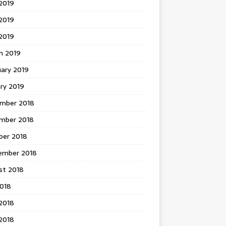
2019
2019
 2019
h 2019
uary 2019
ry 2019
mber 2018
mber 2018
ber 2018
ember 2018
st 2018
2018
2018
2018