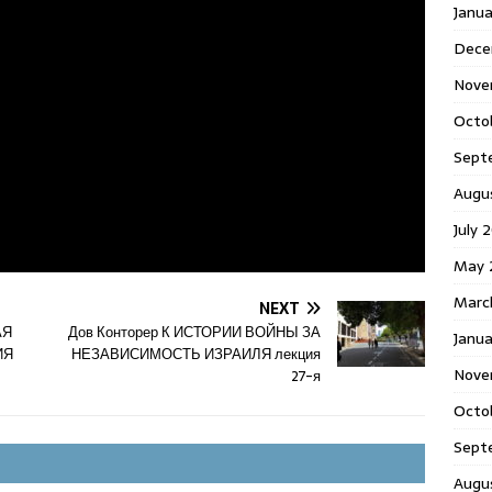
Janu
Dece
Nove
Octo
Sept
Augu
July 
May 
Marc
NEXT
АЯ
Дов Конторер К ИСТОРИИ ВОЙНЫ ЗА
Janua
ИЯ
НЕЗАВИСИМОСТЬ ИЗРАИЛЯ лекция
Nove
27-я
Octo
Sept
Augu