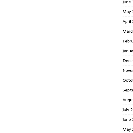
June 
May 
April
Marc
Febr
Janua
Dece
Nove
Octo
Sept
Augu
July 
June 
May 