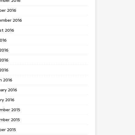
mber 2016
ber 2016
ember 2016
st 2016
2016
2016
2016
 2016
h 2016
uary 2016
ry 2016
mber 2015
mber 2015
ber 2015