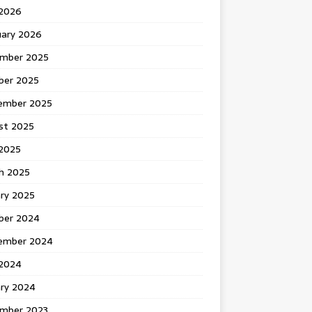
 2026
uary 2026
mber 2025
ber 2025
ember 2025
st 2025
2025
h 2025
ary 2025
ber 2024
ember 2024
2024
ary 2024
mber 2023