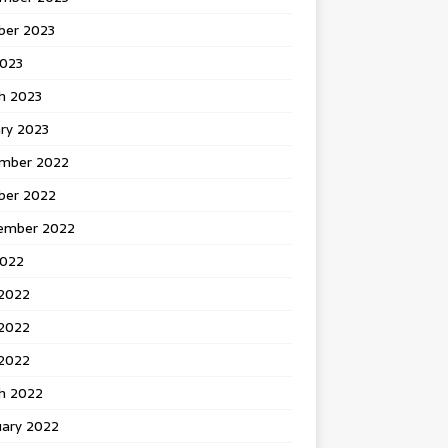
ber 2023
2023
h 2023
ry 2023
mber 2022
ber 2022
ember 2022
2022
 2022
2022
 2022
h 2022
uary 2022