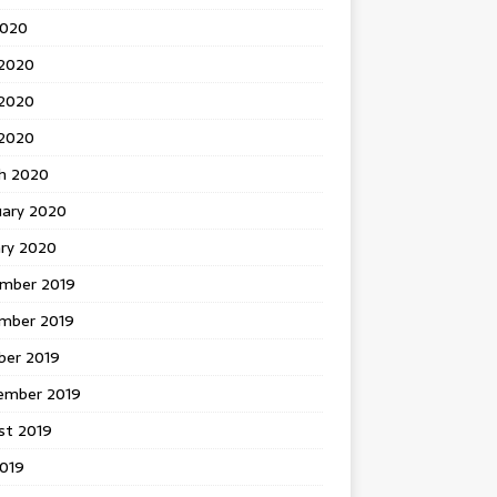
2020
 2020
2020
 2020
h 2020
uary 2020
ary 2020
mber 2019
mber 2019
ber 2019
ember 2019
st 2019
2019