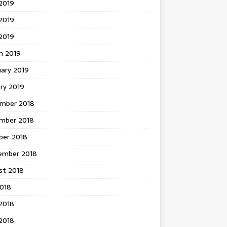
2019
2019
 2019
h 2019
uary 2019
ry 2019
mber 2018
mber 2018
ber 2018
ember 2018
st 2018
2018
2018
2018