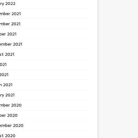
ary 2022
mber 2021
mber 2021
ber 2021
ember 2021
st 2021
2021
2021
h 2021
ry 2021
mber 2020
ber 2020
ember 2020
st 2020