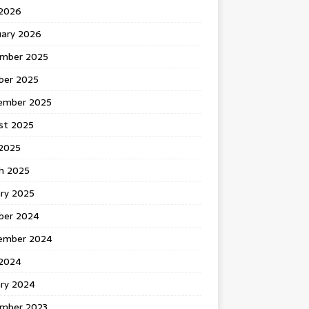
 2026
uary 2026
mber 2025
ber 2025
ember 2025
st 2025
2025
h 2025
ary 2025
ber 2024
ember 2024
2024
ary 2024
mber 2023