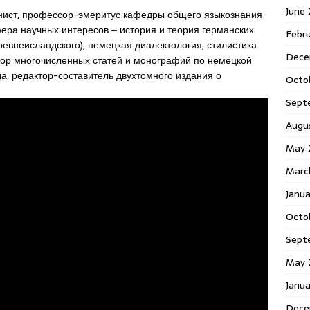
June
нист, профессор-эмеритус кафедры общего языкознания
ера научных интересов ‒ история и теория германских
Febr
древнеисландского), немецкая диалектология, стилистика
Dece
втор многочисленных статей и монографий по немецкой
да, редактор-составитель двухтомного издания о
Octo
Sept
Augu
May 
Marc
Janu
Octo
Sept
May 
Janu
Dece