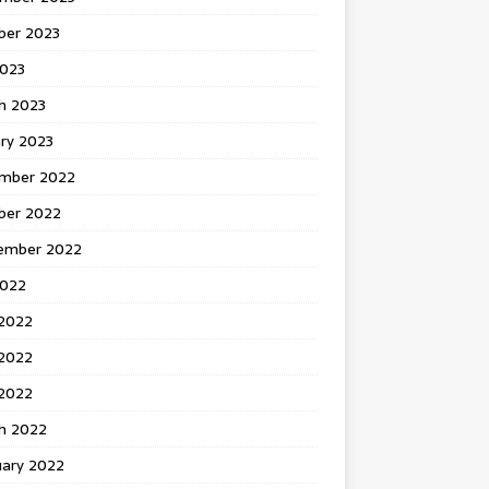
ber 2023
2023
h 2023
ry 2023
mber 2022
ber 2022
ember 2022
2022
 2022
2022
 2022
h 2022
uary 2022