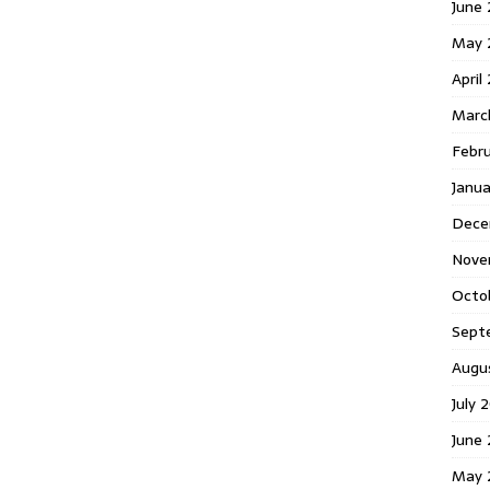
June 
May 
April
Marc
Febr
Janua
Dece
Nove
Octo
Sept
Augu
July 
June 
May 