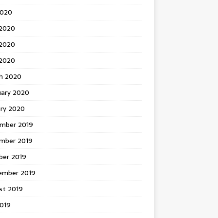
2020
 2020
2020
 2020
h 2020
uary 2020
ary 2020
mber 2019
mber 2019
ber 2019
ember 2019
st 2019
2019