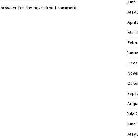
June 
s browser for the next time I comment.
May 
April
Marc
Febr
Janua
Dece
Nove
Octo
Sept
Augu
July 
June 
May 