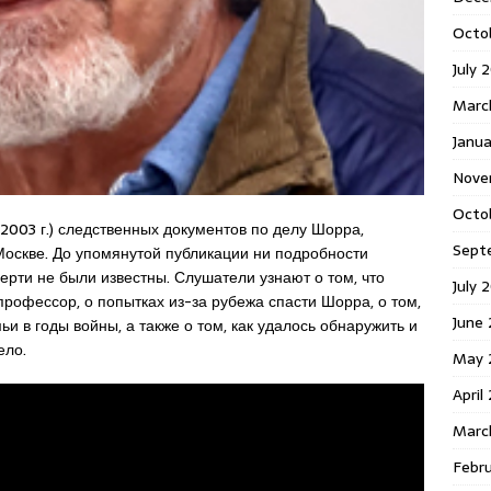
Octo
July 
Marc
Janua
Nove
Octo
2003 г.) следственных документов по делу Шорра,
Sept
оскве. До упомянутой публикации ни подробности
мерти не были известны. Слушатели узнают о том, что
July 
профессор, о попытках из-за рубежа спасти Шорра, о том,
June
и в годы войны, а также о том, как удалось обнаружить и
ело.
May 
April
Marc
Febr