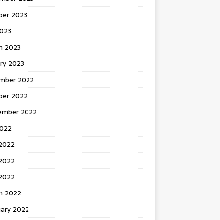
ber 2023
2023
h 2023
ry 2023
mber 2022
ber 2022
ember 2022
2022
 2022
2022
 2022
h 2022
uary 2022