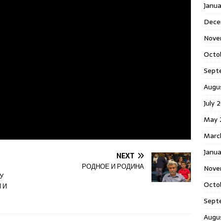
Janu
Dece
Nove
Octo
Sept
Augu
July 
May 
Marc
Janua
NEXT
РОДНОЕ И РОДИНА
Nove
У
Octo
 И
Sept
Augu