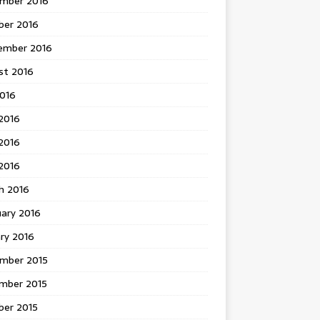
mber 2016
ber 2016
ember 2016
st 2016
2016
2016
2016
 2016
h 2016
uary 2016
ry 2016
mber 2015
mber 2015
ber 2015