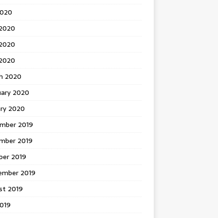
2020
 2020
2020
 2020
h 2020
uary 2020
ary 2020
mber 2019
mber 2019
ber 2019
ember 2019
st 2019
2019