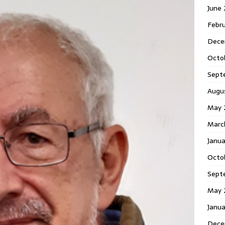
June
Febr
Dece
Octo
Sept
Augu
May 
Marc
Janu
Octo
Sept
May 
Janu
Dece