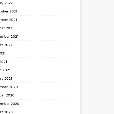
ary 2022
mber 2021
mber 2021
ber 2021
ember 2021
st 2021
2021
2021
h 2021
ry 2021
mber 2020
ber 2020
ember 2020
st 2020