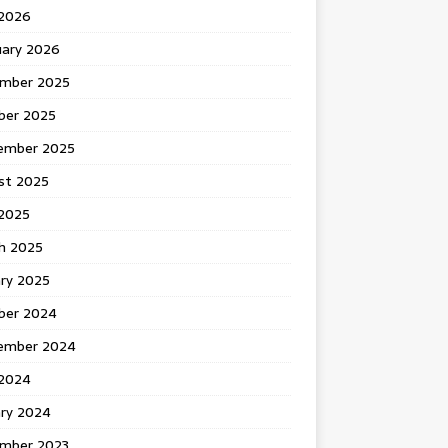
 2026
uary 2026
mber 2025
ber 2025
ember 2025
st 2025
2025
h 2025
ary 2025
ber 2024
ember 2024
2024
ary 2024
mber 2023