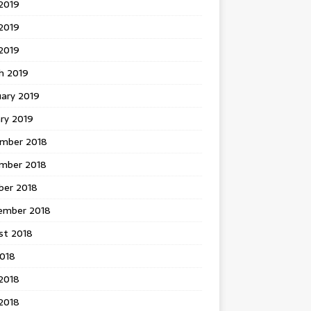
2019
2019
 2019
h 2019
uary 2019
ry 2019
mber 2018
mber 2018
ber 2018
ember 2018
st 2018
2018
2018
2018