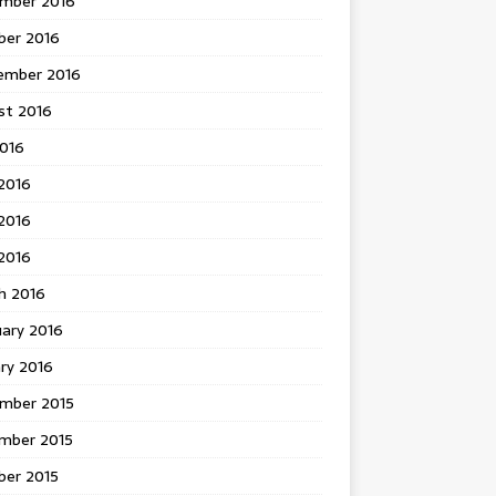
mber 2016
ber 2016
ember 2016
st 2016
2016
2016
2016
 2016
h 2016
uary 2016
ry 2016
mber 2015
mber 2015
ber 2015