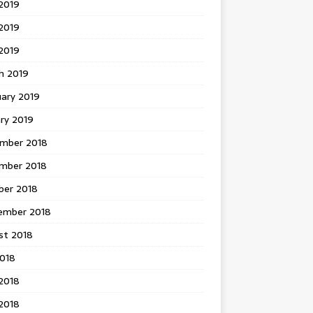
2019
2019
 2019
h 2019
uary 2019
ry 2019
mber 2018
mber 2018
ber 2018
ember 2018
st 2018
2018
2018
2018