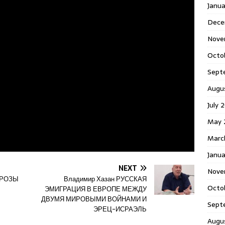
Janu
Dece
Nove
Octo
Sept
Augu
July 
May 
Marc
Janua
NEXT
Nove
 РОЗЫ
Владимир Хазан РУССКАЯ
Octo
ЭМИГРАЦИЯ В ЕВРОПЕ МЕЖДУ
ДВУМЯ МИРОВЫМИ ВОЙНАМИ И
Sept
ЭРЕЦ-ИСРАЭЛЬ
Augu