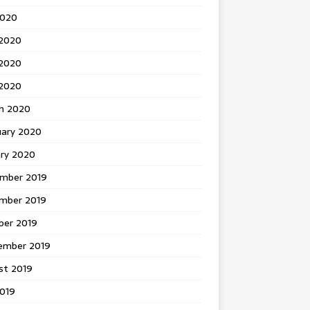
2020
 2020
2020
 2020
h 2020
uary 2020
ary 2020
mber 2019
mber 2019
ber 2019
ember 2019
st 2019
2019