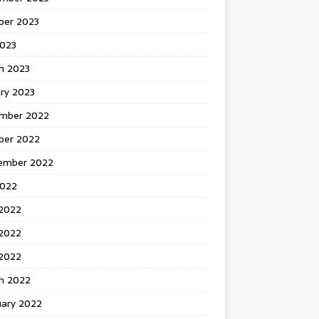
ber 2023
2023
h 2023
ry 2023
mber 2022
ber 2022
ember 2022
2022
 2022
2022
 2022
h 2022
uary 2022