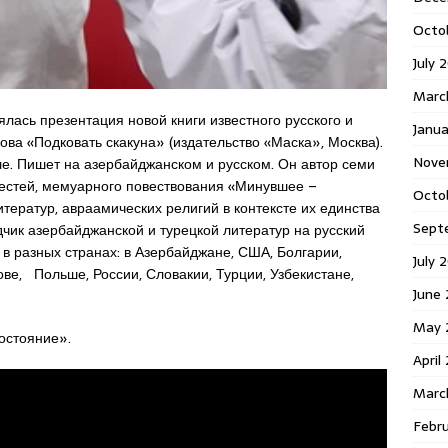
Octo
July 
Marc
лась презентация новой книги известного русского и
Janua
ва «Подковать скакуна» (издательство «Маска», Москва).
Nove
ле. Пишет на азербайджанском и русском. Он автор семи
вестей, мемуарного повествования «Минувшее –
Octo
тератур, авраамических религий в контексте их единства
Sept
дчик азербайджанской и турецкой литератур на русский
 в разных странах: в Азербайджане, США, Болгарии,
July 
ове, Польше, России, Словакии, Турции, Узбекистане,
June
May 
Достояние».
April
Marc
Febr