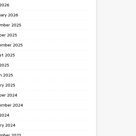
 2026
uary 2026
mber 2025
ber 2025
ember 2025
st 2025
2025
h 2025
ary 2025
ber 2024
ember 2024
2024
ary 2024
mber 2023