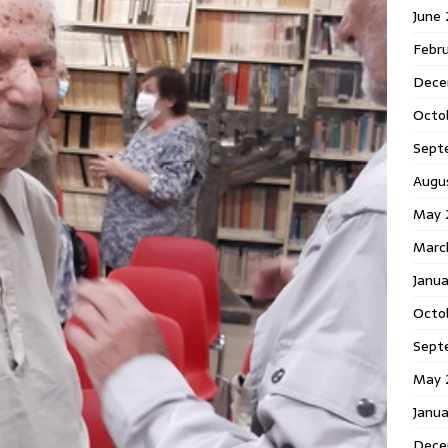
June
Febr
Dece
Octo
Sept
Augu
May 
Marc
Janu
Octo
Sept
May 
Janu
Dece