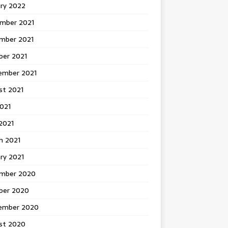
ary 2022
mber 2021
mber 2021
ber 2021
ember 2021
st 2021
2021
2021
h 2021
ry 2021
mber 2020
ber 2020
ember 2020
st 2020