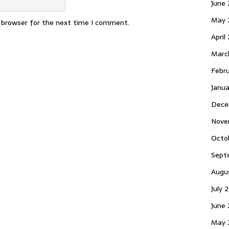
June 
May 
s browser for the next time I comment.
April
Marc
Febr
Janua
Dece
Nove
Octo
Sept
Augu
July 
June 
May 