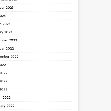
ber 2023
2023
h 2023
ry 2023
mber 2022
ber 2022
ember 2022
2022
 2022
2022
 2022
h 2022
uary 2022