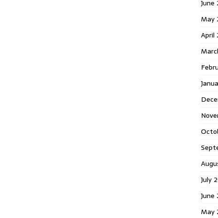
June 
May 
April
Marc
Febr
Janua
Dece
Nove
Octo
Sept
Augu
July 
June 
May 