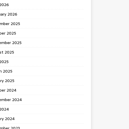
 2026
uary 2026
mber 2025
ber 2025
ember 2025
st 2025
2025
h 2025
ary 2025
ber 2024
ember 2024
2024
ary 2024
mber 2023