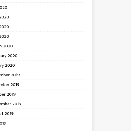
2020
 2020
2020
 2020
h 2020
uary 2020
ary 2020
mber 2019
mber 2019
ber 2019
ember 2019
st 2019
2019