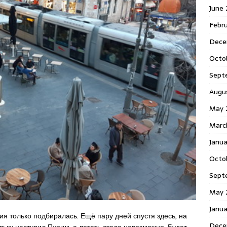
June
Febr
Dece
Octo
Sept
Augu
May 
Marc
Janu
Octo
Sept
May 
Janu
я только подбиралась. Ещё пару дней спустя здесь, на
Dece