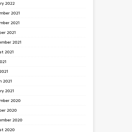
ary 2022
mber 2021
mber 2021
ber 2021
ember 2021
st 2021
2021
2021
h 2021
ry 2021
mber 2020
ber 2020
ember 2020
st 2020