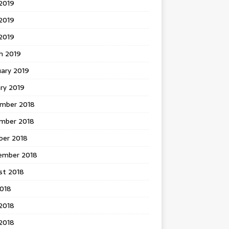
2019
2019
 2019
h 2019
uary 2019
ry 2019
mber 2018
mber 2018
ber 2018
ember 2018
st 2018
2018
2018
2018