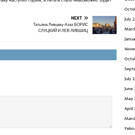
ьку наступил Пурим, а летать стало невозможно. Будет
Octo
NEXT
July 
Татьяна Лившиц-Азаз БОРИС
Marc
СЛУЦКИЙ И ЛЕВ ЛИВШИЦ
Janua
Nove
Octo
Sept
July 
June
May 
April
Marc
Febr