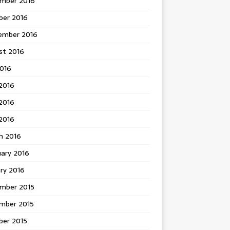
mber 2016
ber 2016
ember 2016
st 2016
2016
2016
2016
 2016
h 2016
uary 2016
ry 2016
mber 2015
mber 2015
ber 2015