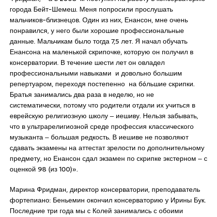
города Бейт-Шемеш. Меня попросили прослушать
мальчиков-близнецов. Один из них, Енансон, мне очень
понравился, у него были хорошие профессиональные
данные. Мальчикам было тогда 7,5 лет. Я начал обучать
Енансона на маленькой скрипочке, которую он получил в
консерватории. В течение шести лет он овладел
профессиональными навыками и довольно большим
репертуаром, переходя постепенно на бóльшие скрипки.
Братья занимались два раза в неделю, но не
систематически, потому что родители отдали их учиться в
еврейскую религиозную школу ‒ иешиву. Нельзя забывать,
что в ультрарелигиозной среде профессия классического
музыканта ‒ большая редкость. В иешиве не позволяют
сдавать экзамены на аттестат зрелости по дополнительному
предмету, но Енансон сдал экзамен по скрипке экстерном ‒ с
оценкой 98 (из 100)».
Марина Фридман, директор консерватории, преподаватель
фортепиано: Беньемин окончил консерваторию у Ирины Бук.
Последние три года мы с Колей занимались с обоими