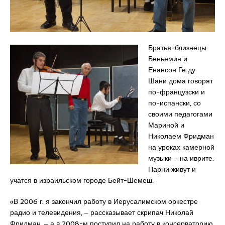
Братья-близнецы
Беньемин и
Енансон Ге ду
Шани дома говорят
по-французски и
по-испански, со
своими педагогами
Мариной и
Николаем Фридман
на уроках камерной
музыки ‒ на иврите.
Парни живут и
учатся в израильском городе Бейт-Шемеш.
«В 2006 г. я закончил работу в Иерусалимском оркестре
радио и телевидения, ‒ рассказывает скрипач Николай
Фридман, ‒ а в 2008-м поступил на работу в консерваторию