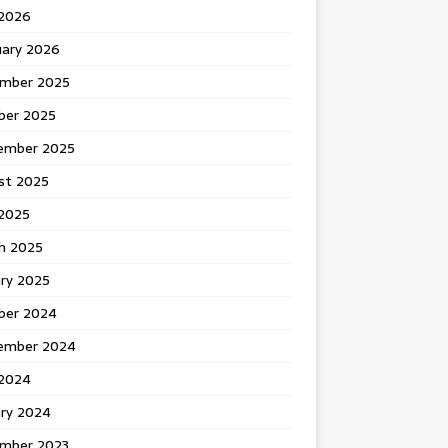
 2026
uary 2026
mber 2025
ber 2025
ember 2025
st 2025
2025
h 2025
ary 2025
ber 2024
ember 2024
2024
ary 2024
mber 2023