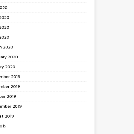
2020
 2020
2020
 2020
h 2020
uary 2020
ary 2020
mber 2019
mber 2019
ber 2019
ember 2019
st 2019
2019