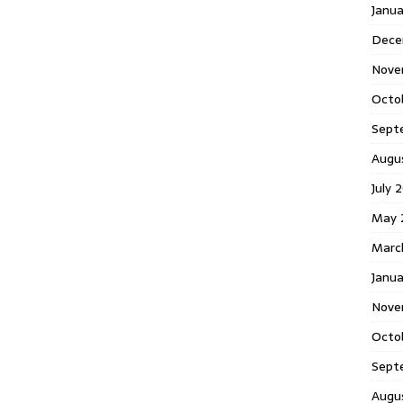
Janu
Dece
Nove
Octo
Sept
Augu
July 
May 
Marc
Janua
Nove
Octo
Sept
Augu