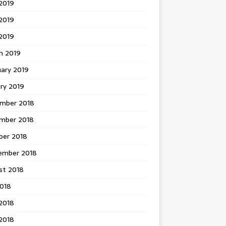
2019
2019
 2019
h 2019
uary 2019
ry 2019
mber 2018
mber 2018
ber 2018
ember 2018
st 2018
2018
2018
2018