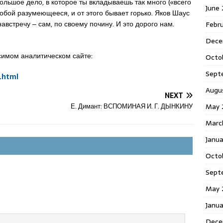
большое дело, в которое ты вкладываешь так много («всего
June
обой разумеющееся, и от этого бывает горько. Яков Шаус
навстречу ‒ сам, по своему почину. И это дорого нам.
Febr
Dece
симом аналитическом сайте:
Octo
Sept
.html
Augu
NEXT
May 
Е. Димант: ВСПОМИНАЯ И. Г. ДЫНКИНУ
Marc
Janu
Octo
Sept
May 
Janu
Dece