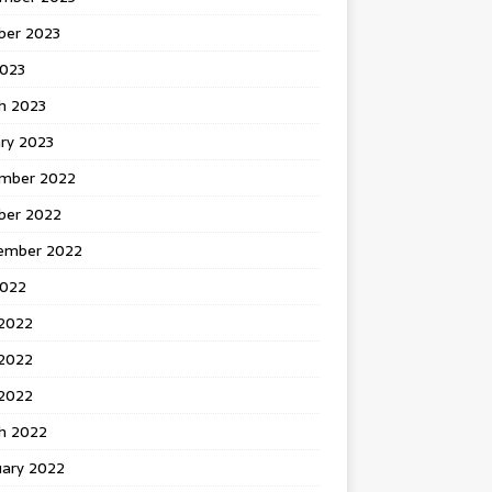
ber 2023
2023
h 2023
ry 2023
mber 2022
ber 2022
ember 2022
2022
 2022
2022
 2022
h 2022
uary 2022