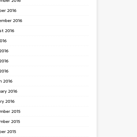
mber 2016
ber 2016
ember 2016
st 2016
2016
2016
2016
 2016
h 2016
uary 2016
ry 2016
mber 2015
mber 2015
ber 2015