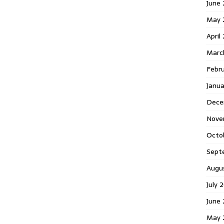
June 
May 
April
Marc
Febr
Janua
Dece
Nove
Octo
Sept
Augu
July 
June 
May 