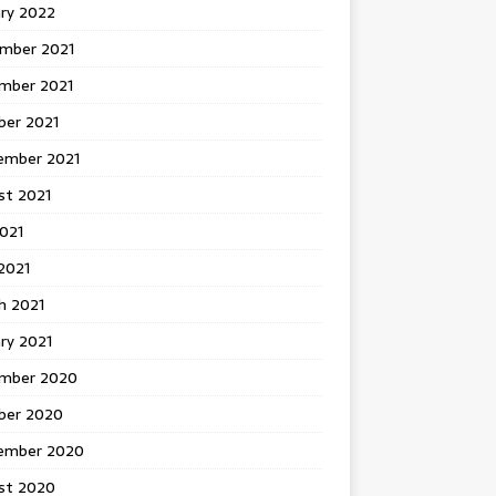
ary 2022
mber 2021
mber 2021
ber 2021
ember 2021
st 2021
2021
2021
h 2021
ry 2021
mber 2020
ber 2020
ember 2020
st 2020