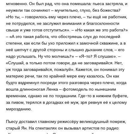
мгновенно. Он был рад, что она помешала: пьеса застряла, и
неужели так сочиняют ‒ мучительно, глухо, без божества?
«Но ты, ‒ говорилось ему через плечо, ‒ ты ещё не работник,
не потрудился, не заслужил внимания и благосклонности
свыше и уже готов отступиться». ‒ «Но какая же это работа?»
‒ «А это такая работа, что обостряешь слух до последней
степени, как если бы ухо приложил к замочной скважине, а в
неё шепчут с другой стороны и слышно дыхание слов, ‒ его
надо услышать. Ну что молчишь?» ‒ «Я-то? Я слушаю». ‒
«Слушай, а только потом говори, да не заговаривайся. Нет,
уж тогда заговаривайся, пожалуй». Кажется, он понимал эту
материю речи, так по крайней мере ему казалось. Он как
будто вздремнул посреди этого разговора через плечо, когда
вошла длинноногая Ленка ‒ фотомодель по нынешним
временам, однако не по тогдашним. Где-то в нижнем буфете,
за пивом, терялся в догадках её муж, зря ревнуя её к целому
мирозданию.
Пьесу доставил главному режиссёру великодушный помреж,
старый Ян. На спектаклях он вызывал артистов по радио: