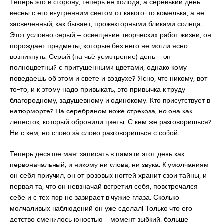
Теперь это в сторону, теперь не холода̀, а серенький день
весны с его внутренним светом от какого-то комелька, а не
засвеченный, как бывает, прожекторными бликами солнца.
Этот условно серый ‒ освещение творческих работ жизни, он
порождает предметы, которые без него не могли ясно
возникнуть. Серый (на чьё усмотрение) день ‒ он
полноцветный с притушенными цветами, однако кому
поведаешь об этом и свете и воздухе? Ясно, что никому, вот
то-то, и к этому надо привыкать, это привычка к труду
благородному, задушевному и одинокому. Кто присутствует в
натюрморте? На серебряном ноже стрекоза, но она как
лепесток, который обронили цветы. С кем же разговоришься?
Ни с кем, но слово за̀ слово разговоришься с собой.
Теперь десятое мая: записать в памяти этот день как
первоначальный, и никому ни слова, ни звука. К умолчаниям
он себя приучил, он от розовых ногтей хранит свои тайны, и
первая та, что он невзначай встретил себя, повстречался
себе и с тех пор не зазирает в чужие глаза. Сколько
молчаливых наблюдений он уже сделал! Только что его
детство сменилось юностью ‒ момент зыбкий, больше