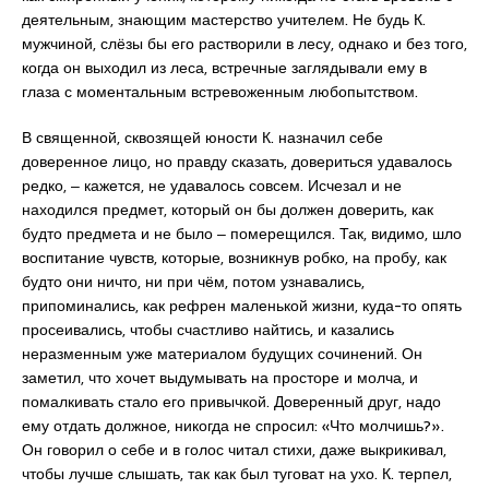
деятельным, знающим мастерство учителем. Не будь К.
мужчиной, слёзы бы его растворили в лесу, однако и без того,
когда он выходил из леса, встречные заглядывали ему в
глаза с моментальным встревоженным любопытством.
В священной, сквозящей юности К. назначил себе
доверенное лицо, но правду сказать, довериться удавалось
редко, ‒ кажется, не удавалось совсем. Исчезал и не
находился предмет, который он бы должен доверить, как
будто предмета и не было ‒ померещился. Так, видимо, шло
воспитание чувств, которые, возникнув робко, на пробу, как
будто они ничто, ни при чём, потом узнавались,
припоминались, как рефрен маленькой жизни, куда-то опять
просеивались, чтобы счастливо найтись, и казались
неразменным уже материалом будущих сочинений. Он
заметил, что хочет выдумывать на просторе и молча, и
помалкивать стало его привычкой. Доверенный друг, надо
ему отдать должное, никогда не спросил: «Что молчишь?».
Он говорил о себе и в голос читал стихи, даже выкрикивал,
чтобы лучше слышать, так как был туговат на ухо. К. терпел,