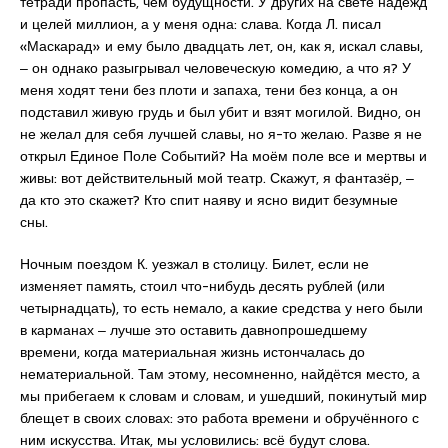
тетради пропасть, чем будущности. У других на свете надежд
и целей миллион, а у меня одна: слава. Когда Л. писал
«Маскарад» и ему было двадцать лет, он, как я, искал славы,
‒ он однако разыгрывал человеческую комедию, а что я? У
меня ходят тени без плоти и запаха, тени без конца, а он
подставил живую грудь и был убит и взят могилой. Видно, он
не желал для себя лучшей славы, но я-то желаю. Разве я не
открыл Единое Поле Событий? На моём поле все и мертвы и
живы: вот действительный мой театр. Скажут, я фантазёр, ‒
да кто это скажет? Кто спит наяву и ясно видит безумные
сны.
Ночным поездом К. уезжал в столицу. Билет, если не
изменяет память, стоил что-нибудь десять рублей (или
четырнадцать), то есть немало, а какие средства у него были
в карманах ‒ лучше это оставить давнопрошедшему
времени, когда материальная жизнь истончалась до
нематериальной. Там этому, несомненно, найдётся место, а
мы прибегаем к словам и словам, и ушедший, покинутый мир
блещет в своих словах: это работа времени и обручённого с
ним искусства. Итак, мы условились: всё будут слова.