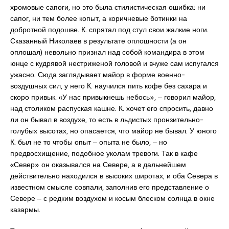
хромовые сапоги, но это была стилистическая ошибка: ни
сапог, ни тем более копыт, а коричневые ботинки на
добротной подошве. К. спрятал под стул свои жалкие ноги.
Сказанный Николаев в результате оплошности (а он
оплошал) невольно признал над собой командира в этом
юнце с кудрявой нестриженой головой и вчуже сам испугался
ужасно. Сюда заглядывает майор в форме военно-
воздушных сил, у него К. научился пить кофе без сахара и
скоро привык. «У нас привыкнешь небось», ‒ говорил майор,
над столиком распуская кашне. К. хочет его спросить, давно
ли он бывал в воздухе, то есть в льдистых пронзительно-
голубых высотах, но опасается, что майор не бывал. У юного
К. был не то чтобы опыт ‒ опыта не было, ‒ но
предвосхищение, подобное уколам тревоги. Так в кафе
«Север» он оказывался на Севере, а в дальнейшем
действительно находился в высоких широтах, и оба Севера в
известном смысле совпали, заполнив его представление о
Севере ‒ с редким воздухом и косым блеском солнца в окне
казармы.