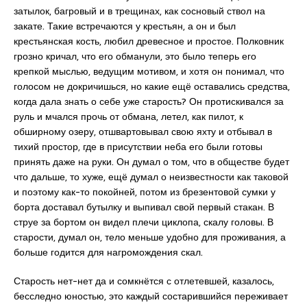
затылок, багровый и в трещинах, как сосновый ствол на
закате. Такие встречаются у крестьян, а он и был
крестьянская кость, любил древесное и простое. Полковник
грозно кричал, что его обманули, это было теперь его
крепкой мыслью, ведущим мотивом, и хотя он понимал, что
голосом не докричишься, но какие ещё оставались средства,
когда дала знать о себе уже старость? Он протискивался за
руль и мчался прочь от обмана, летел, как пилот, к
обширному озеру, отшвартовывал свою яхту и отбывал в
тихий простор, где в присутствии неба его были готовы
принять даже на руки. Он думал о том, что в обществе будет
что дальше, то хуже, ещё думал о неизвестности как таковой
и поэтому как-то покойней, потом из брезентовой сумки у
борта доставал бутылку и выпивал свой первый стакан. В
струе за бортом он видел плечи циклопа, скалу головы. В
старости, думал он, тело меньше удобно для проживания, а
больше годится для нагромождения скал.
Старость нет-нет да и сомкнётся с отлетевшей, казалось,
бесследно юностью, это каждый состарившийся переживает