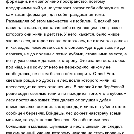
формаций, ими заполнено пространство, поэтому
предприимчивый ум не успевает вокруг себя обернуться, он
сам такая формация, для себя грандиозная тема.
Размышляя об этом множестве и изобилии, К. всякий раз
начинал с начала, заставая себя вступающим в лес, возле
которого они жили в детстве. У него, кажется, было живое
знание леса, которое всегда оставалось, не отступало далеко
и, как видно, намеревалось его сопровождать дальше: не до
овражка, не до поляны с пятью дубами, стоявшими вместе, а
по ту, уже совсем дальнюю, сторону. Это знание оставалось
при нём, ни к кому от него не переходило, никому не
сообщалось, не с кем было о нём говорить. О лес! Есть
светлые рощи, но дубовый лес, возле которого жили, их
превосходит во всех отношениях. В липовой или берёзовой
роще ходят светлые тени и не находится того, что в дубовом
лесу постоянно живёт. Уже далеко от опушки к дубам
примешивался осинник, как проседь, и лишь в глубине стоял
особицей березняк. Войдёшь, лес дохнёт навстречу всеми
мехами, заведёт песню без слов. За событиями леса,
большими и малыми, шумными и неслышными, он следил,
как смиренный ученик, которому никогда не стать вровень с