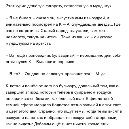
Этот курил дешёвую сигарету, вставленную в мундштук.
‒ Я не бывал, ‒ сказал он, выпустив дым из ноздрей, и
внимательно посмотрел на К. ‒ А, блуждающие звёзды… Где
вас не встретишь! Старый народ, вы устали, вам жить
невмоготу, тянуть канитель… Тоже из ваших, ‒ он указал
мундштуком на артиста.
‒ Вот ещё проповедник бульварный! ‒ неожиданно для себя
огрызнулся К. ‒ Выглядите паршиво.
‒ Я-то? ‒ Он длинно сплюнул, прокашлялся. ‒ М-да…
К. встал и пошёл от него по бульвару, довольный тем, как он
завершил эпизод, который теперь в сумрачном воздухе
поворачивался боками, как ёлочный шар. В фиолетовой
тёмной сфере мерцало йодистое пятно заячьей шапки: свет
и цвет этого дня. Странно, что ищут темы, когда темы висят в
воздухе и на ветках и обращаются вокруг себя сторонами, ‒
как не видеть? Добавим ещё: и нет ничего, кроме этих