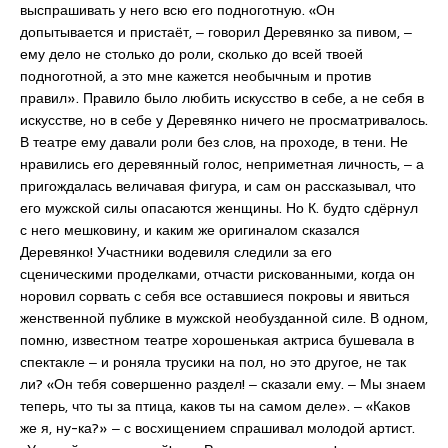
выспрашивать у него всю его подноготную. «Он
допытывается и пристаёт, ‒ говорил Деревянко за пивом, ‒
ему дело не столько до роли, сколько до всей твоей
подноготной, а это мне кажется необычным и против
правил». Правило было любить искусство в себе, а не себя в
искусстве, но в себе у Деревянко ничего не просматривалось.
В театре ему давали роли без слов, на проходе, в тени. Не
нравились его деревянный голос, неприметная личность, ‒ а
пригождалась величавая фигура, и сам он рассказывал, что
его мужской силы опасаются женщины. Но К. будто сдёрнул
с него мешковину, и каким же оригиналом сказался
Деревянко! Участники водевиля следили за его
сценическими проделками, отчасти рискованными, когда он
норовил сорвать с себя все оставшиеся покровы и явиться
женственной публике в мужской необузданной силе. В одном,
помню, известном театре хорошенькая актриса бушевала в
спектакле ‒ и роняла трусики на пол, но это другое, не так
ли? «Он тебя совершенно раздел! ‒ сказали ему. ‒ Мы знаем
теперь, что ты за птица, каков ты на самом деле». ‒ «Каков
же я, ну-ка?» ‒ с восхищением спрашивал молодой артист.