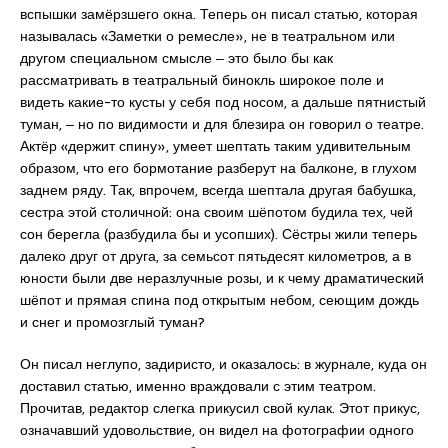
вспышки замёрзшего окна. Теперь он писал статью, которая
называлась «Заметки о ремесле», не в театральном или
другом специальном смысле ‒ это было бы как
рассматривать в театральный бинокль широкое поле и
видеть какие-то кусты у себя под носом, а дальше пятнистый
туман, ‒ но по видимости и для блезира он говорил о театре.
Актёр «держит спину», умеет шептать таким удивительным
образом, что его бормотание разберут на балконе, в глухом
заднем ряду. Так, впрочем, всегда шептала другая бабушка,
сестра этой столичной: она своим шёпотом будила тех, чей
сон берегла (разбудила бы и усопших). Сёстры жили теперь
далеко друг от друга, за семьсот пятьдесят километров, а в
юности были две неразлучные розы, и к чему драматический
шёпот и прямая спина под открытым небом, сеющим дождь
и снег и промозглый туман?
Он писал неглупо, задиристо, и оказалось: в журнале, куда он
доставил статью, именно враждовали с этим театром.
Прочитав, редактор слегка прикусил свой кулак. Этот прикус,
означавший удовольствие, он видел на фотографии одного