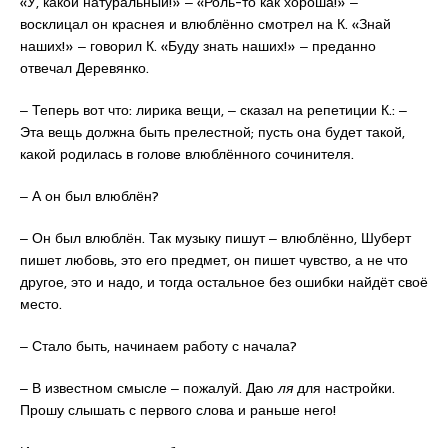
«У, какой натуральный!» ‒ «Роль-то как хороша!» ‒
восклицал он краснея и влюблённо смотрел на К. «Знай
наших!» ‒ говорил К. «Буду знать наших!» ‒ преданно
отвечал Деревянко.
‒ Теперь вот что: лирика вещи, ‒ сказал на репетиции К.: ‒
Эта вещь должна быть прелестной; пусть она будет такой,
какой родилась в голове влюблённого сочинителя.
‒ А он был влюблён?
‒ Он был влюблён. Так музыку пишут ‒ влюблённо, Шуберт
пишет любовь, это его предмет, он пишет чувство, а не что
другое, это и надо, и тогда остальное без ошибки найдёт своё
место.
‒ Стало быть, начинаем работу с начала?
‒ В известном смысле ‒ пожалуй. Даю
ля
для настройки.
Прошу слышать с первого слова и раньше него!