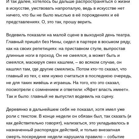
И так далее, хотелось бы дальше распространяться о жизни
в искусстве, умствовать напропалую, ведь в искусстве нет
ничего, что бы не было мыслью в её порождениях и её
представлениях. О, это так, прошу верить.
Водевиль показали на малой сцене в выходной день театра.
Главный пришёл без Нины, сидел в партере в восьмом ряду,
как на своих репетициях: на приставном стуле, выпростав
длинные ноги в проход. Он не смеялся, а может быть и
смеялся, маскируя смех кашлем, ‒ во всяком случае, он
кашлял там, где другие смеялись. Потом кто-то сказал, что
главный из тех, с кем нужно считаться в последнюю очередь,
не для таких живёшь и играешь. На того, кто это сказал,
посмотрели с сомнением и ответили: «Яфет власть имеет».
Так и было: главный не выпустил водевиль на сцену.
Деревянко в дальнейшем себя не показал, хотя имел уже
роли с текстом. В конце недели он обязан был, так сказать (и
как действительно говорят), нализаться, это укладывалось в
назначенный распорядок действий, и только внезапная
смерть посередине недели нарушила правило ‒ событие