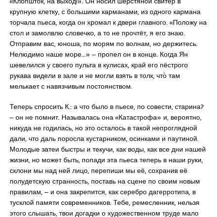
«Клопшток, на выход!». Он носил шерстяной свитер в
крупную клетку, с большими карманами, из одного кармана
торчала пьеса, когда он хромал к двери главного. «Положу на
стол и замолвлю словечко, а то не прочтёт, я его знаю.
Отправим вас, юноша, по морям по волнам, но держитесь.
Нелюдимо наше море…» ‒ пропел он в конце. Когда Ян
шевелился у своего пульта в кулисах, край его пёстрого
рукава видели в зале и не могли взять в толк, что̀ там
мелькает с навязчивым постоянством.
Теперь спросить К.: а что было в пьесе, по совести, старина?
‒ он не помнит. Называлась она «Катастрофа» и, вероятно,
никуда не годилась, но это осталось в такой непроглядной
дали, что даль поросла кустарником, осинками и паутиной.
Молодые затеи быстры и текучи, как воды, как все дни нашей
жизни, но может быть, попади эта пьеса теперь в наши руки,
склони мы над ней лицо, перепиши мы её, сохранив её
полудетскую странность, поставь на сцене по своим новым
правилам, ‒ и она закрепится, как серебро дагерротипа, в
тусклой памяти современников. Тебе, ремесленник, нельзя
этого слышать, твои догадки о художественном труде мало