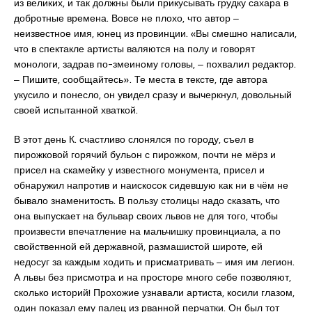
из великих, и так должны были прикусывать грудку сахара в
добротные времена. Вовсе не плохо, что автор ‒
неизвестное имя, юнец из провинции. «Вы смешно написали,
что в спектакле артисты валяются на полу и говорят
монологи, задрав по-змеиному головы, ‒ похвалил редактор.
‒ Пишите, сообщайтесь». Те места в тексте, где автора
укусило и понесло, он увидел сразу и вычеркнул, довольный
своей испытанной хваткой.
В этот день К. счастливо слонялся по городу, съел в
пирожковой горячий бульон с пирожком, почти не мёрз и
присел на скамейку у известного монумента, присел и
обнаружил напротив и наискосок сидевшую как ни в чём не
бывало знаменитость. В пользу столицы надо сказать, что
она выпускает на бульвар своих львов не для того, чтобы
произвести впечатление на мальчишку провинциала, а по
свойственной ей державной, размашистой широте, ей
недосуг за каждым ходить и присматривать ‒ имя им легион.
А львы без присмотра и на просторе много себе позволяют,
сколько историй! Прохожие узнавали артиста, косили глазом,
один показал ему палец из рванной перчатки. Он был тот