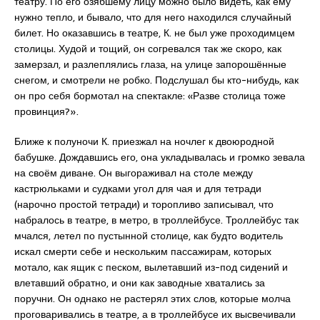
театру. По его озябшему лицу можно было видеть, как ему
нужно тепло, и бывало, что для него находился случайный
билет. Но оказавшись в театре, К. не был уже проходимцем
столицы. Худой и тощий, он согревался так же скоро, как
замерзал, и разлеплялись глаза, на улице запорошённые
снегом, и смотрели не робко. Подслушал бы кто-нибудь, как
он про себя бормотал на спектакле: «Разве столица тоже
провинция?».
Ближе к полуночи К. приезжал на ночлег к двоюродной
бабушке. Дождавшись его, она укладывалась и громко зевала
на своём диване. Он выгораживал на столе между
кастрюльками и судками угол для чая и для тетради
(нарочно простой тетради) и торопливо записывал, что
набралось в театре, в метро, в троллейбусе. Троллейбус так
мчался, летел по пустынной столице, как будто водитель
искал смерти себе и нескольким пассажирам, которых
мотало, как ящик с песком, вылетавший из-под сидений и
влетавший обратно, и они как заводные хватались за
поручни. Он однако не растерял этих слов, которые молча
проговаривались в театре, а в троллейбусе их высвечивали