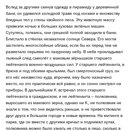
Вслед за другими скинув одежду в пирамиду у деревянной
бани, он удивился холодной траве под ногами и множеству
бледных тел у стены хвойного леса. Эту животную массу
привезли ночью в больших кузовах зелёных машин.
Сутулясь, толкаясь, они грешной толпой заходили в баню.
Блистало в стёклах незакатное солнце Севера. Его могли
застелить многослойные облака, если бы их перед тем не
разметало перьями по лазурному небу. В небе прокладывал
лыжный след самолёт с маковым зёрнышком старшего
лейтенанта военно-воздушных сил. У старшего лейтенанта, в
брюхе и под обоими крыльями, был смертоносный груз, он
его нёс неизвестно куда, впрочем, ему было назначено
место, но это практически всё равно, и он сонно смотрел на
приборы. В дальнейшем К. встречал этого старшего
лейтенанта в гражданском, и не лейтенанта ‒ полковника,
выросшего из макового зерна, однако ни К., ни полковник не
знали о том, что они виделись раньше, и не приветствовали
друг друга в большом городе в новые времена. На митинге в
парке, где он вместе с другими кричал и поднимал кулак,
полковника можно было узнать не столько в лицо, сколько в