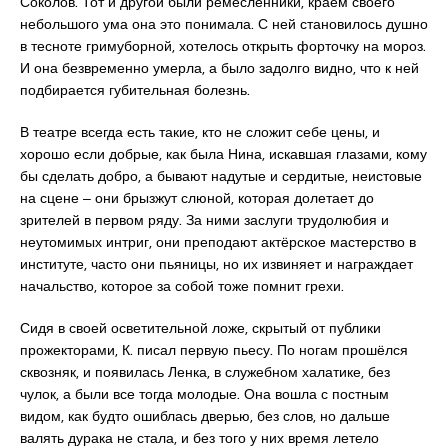
Соколов. Тот и другой были ремесленники, краем своего
небольшого ума она это понимала. С ней становилось душно
в тесноте гримуборной, хотелось открыть форточку на мороз.
И она безвременно умерла, а было задолго видно, что к ней
подбирается губительная болезнь.
В театре всегда есть такие, кто не сложит себе цены, и
хорошо если добрые, как была Нина, искавшая глазами, кому
бы сделать добро, а бывают надутые и сердитые, неистовые
на сцене ‒ они брызжут слюной, которая долетает до
зрителей в первом ряду. За ними заслуги трудолюбия и
неутомимых интриг, они преподают актёрское мастерство в
институте, часто они пьяницы, но их извиняет и награждает
начальство, которое за собой тоже помнит грехи.
Сидя в своей осветительной ложе, скрытый от публики
прожекторами, К. писал первую пьесу. По ногам прошёлся
сквозняк, и появилась Ленка, в служебном халатике, без
чулок, а были все тогда молодые. Она вошла с постным
видом, как будто ошиблась дверью, без слов, но дальше
валять дурака не стала, и без того у них время летело