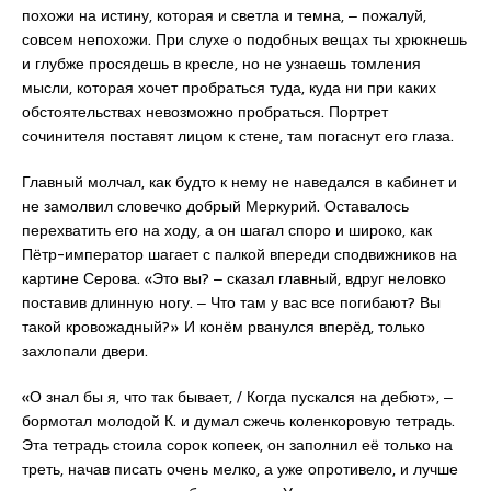
похожи на истину, которая и светла и темна, ‒ пожалуй,
совсем непохожи. При слухе о подобных вещах ты хрюкнешь
и глубже просядешь в кресле, но не узнаешь томления
мысли, которая хочет пробраться туда, куда ни при каких
обстоятельствах невозможно пробраться. Портрет
сочинителя поставят лицом к стене, там погаснут его глаза.
Главный молчал, как будто к нему не наведался в кабинет и
не замолвил словечко добрый Меркурий. Оставалось
перехватить его на ходу, а он шагал споро и широко, как
Пётр-император шагает с палкой впереди сподвижников на
картине Серова. «Это вы? ‒ сказал главный, вдруг неловко
поставив длинную ногу. ‒ Что там у вас все погибают? Вы
такой кровожадный?» И конём рванулся вперёд, только
захлопали двери.
«О знал бы я, что так бывает, / Когда пускался на дебют», ‒
бормотал молодой К. и думал сжечь коленкоровую тетрадь.
Эта тетрадь стоила сорок копеек, он заполнил её только на
треть, начав писать очень мелко, а уже опротивело, и лучше