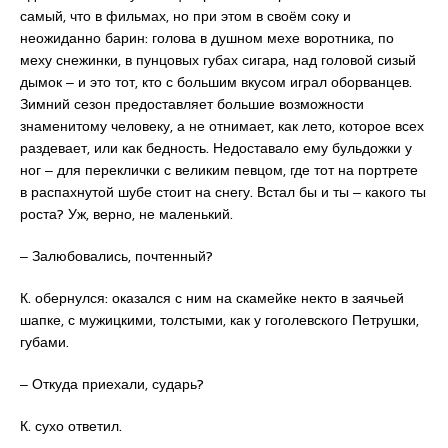
самый, что в фильмах, но при этом в своём соку и
неожиданно барин: голова в душном мехе воротника, по
меху снежинки, в пунцовых губах сигара, над головой сизый
дымок ‒ и это тот, кто с большим вкусом играл оборванцев.
Зимний сезон предоставляет большие возможности
знаменитому человеку, а не отнимает, как лето, которое всех
раздевает, или как бедность. Недоставало ему бульдожки у
ног ‒ для переклички с великим певцом, где тот на портрете
в распахнутой шубе стоит на снегу. Встал бы и ты ‒ какого ты
роста? Уж, верно, не маленький.
‒ Залюбовались, почтенный?
К. обернулся: оказался с ним на скамейке некто в заячьей
шапке, с мужицкими, толстыми, как у гоголевского Петрушки,
губами.
‒ Откуда приехали, сударь?
К. сухо ответил.