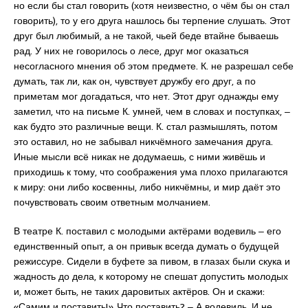
но если бы стал говорить (хотя неизвестно, о чём бы он стал
говорить), то у его друга нашлось бы терпение слушать. Этот
друг был любимый, а не такой, чьей беде втайне бываешь
рад. У них не говорилось о лесе, друг мог оказаться
несогласного мнения об этом предмете. К. не разрешал себе
думать, так ли, как он, чувствует дружбу его друг, а по
приметам мог догадаться, что нет. Этот друг однажды ему
заметил, что на письме К. умней, чем в словах и поступках, ‒
как будто это различные вещи. К. стал размышлять, потом
это оставил, но не забывал никчёмного замечания друга.
Иные мысли всё никак не додумаешь, с ними живёшь и
приходишь к тому, что соображения ума плохо прилагаются
к миру: они либо косвенны, либо никчёмны, и мир даёт это
почувствовать своим ответным молчанием.
В театре К. поставил с молодыми актёрами водевиль ‒ его
единственный опыт, а он привык всегда думать о будущей
режиссуре. Сидели в буфете за пивом, в глазах были скука и
жадность до дела, к которому не спешат допустить молодых
и, может быть, не таких даровитых актёров. Он и скажи:
«Самим и поставить!» Что поставить? ‒ А водевиль. И не