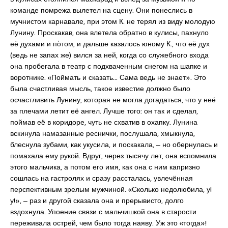
команде помрежа вылетел на сцену. Они понеслись в
мучнистом карнавале, при этом К. не терял из виду молодую
Лунину. Проскакав, она влетела обратно в кулисы, пахнуло
её духами и по̀том, и дальше казалось юному К., что её дух
(ведь не запах же) вился за ней, когда со служебного входа
она пробегала в театр с подхваченным снегом на шапке и
воротнике. «Поймать и сказать… Сама ведь не знает». Это
была счастливая мысль, такое известие должно было
осчастливить Лунину, которая не могла догадаться, что у неё
за плечами летит её ангел. Лучше того: он так и сделал,
поймав её в коридоре, чуть не схватив в охапку. Лунина
вскинула намазанные реснички, послушала, хмыкнула,
блеснула зубами, как укусила, и поскакала, ‒ но обернулась и
помахала ему рукой. Вдруг, через тысячу лет, она вспомнила
этого мальчика, а потом его имя, как она с ним капризно
сошлась на гастролях и сразу рассталась, увлечённая
перспективным зрелым мужчиной. «Сколько недолюбила, у!
у!», ‒ раз и другой сказала она и прерывисто, долго
вздохнула. Упоение связи с мальчишкой она в старости
переживала острей, чем было тогда наяву. Уж это «тогда»!