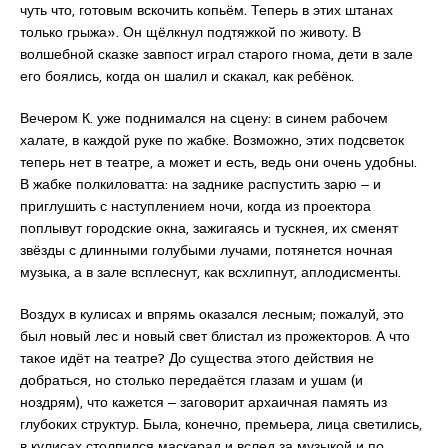
чуть что, готовым вскочить копьём. Теперь в этих штанах
только грыжа». Он щёлкнул подтяжкой по животу. В
волшебной сказке завпост играл старого гнома, дети в зале
его боялись, когда он шалил и скакал, как ребёнок.
Вечером К. уже поднимался на сцену: в синем рабочем
халате, в каждой руке по жабке. Возможно, этих подсветок
теперь нет в театре, а может и есть, ведь они очень удобны.
В жабке полкиловатта: на заднике распустить зарю ‒ и
приглушить с наступлением ночи, когда из проектора
поплывут городские окна, зажигаясь и тускнея, их сменят
звёзды с длинными голубыми лучами, потянется ночная
музыка, а в зале всплеснут, как всхлипнут, аплодисменты.
Воздух в кулисах и впрямь оказался лесным; пожалуй, это
был новый лес и новый свет блистал из прожекторов. А что
такое идёт на театре? До существа этого действия не
добраться, но столько передаётся глазам и ушам (и
ноздрям), что кажется ‒ заговорит архаичная память из
глубоких структур. Была, конечно, премьера, лица светились,
в кулисах столпился маскарад и вслед за музыкой и по