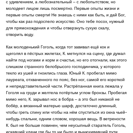
с удивлением, а любознательный ‒ с любопытством, но
молодеет лицом лишь посмертно. Первые опыты жизни и
первые опыты смерти! Не знаешь с ними как быть, и дай Бог,
чтобы как раз подоспело искусство. Оно тебе посох, нужный
для прямохождения и чтобы отверзнуть сухую скалу,
отворить воду.
Как молоденький Гоголь, когда тот завивал ещё кок и
щеголял в пёстрых жилетах, К. метнулся на сцену, где думал
найти под ногами и корм и счастье, но его отогнали, как этого
слишком странного белобрысого господинчика, у которого
текло из ушей и гноились глаза. Юный К. пробегал мимо
лауреата, отхваченного по пояс, без ног, самой его короткой
и непредставительной части. Растрёпанная книга лежала у
Гоголя на груди и желтела потёртым углом бронзы. Пробегая
мимо него, К. зарывал нос в бобра ‒ а это был никакой не
бобёр, а вязанный матерью шарф, достаточно длинный,
чтобы греть спину или чтобы на нём спуститься из окна чьей-
нибудь спальни, одним словом, хорошая вещь. В ветрености
К. был не больше повинен, чем неусыпный старатель Гоголь,
искавший удачи где бы то ни было и вынюхивавший пути