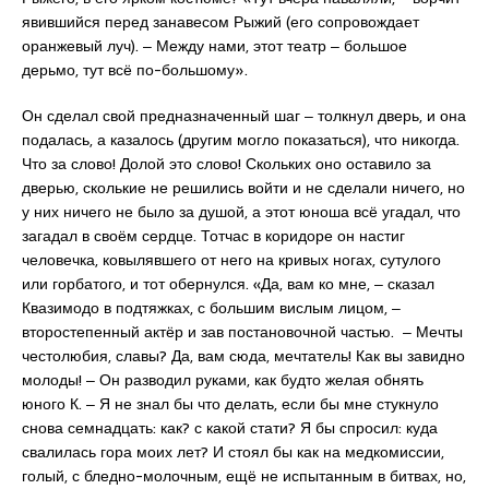
явившийся перед занавесом Рыжий (его сопровождает
оранжевый луч). ‒ Между нами, этот театр ‒ большое
дерьмо, тут всё по-большому».
Он сделал свой предназначенный шаг ‒ толкнул дверь, и она
подалась, а казалось (другим могло показаться), что никогда.
Что за слово! Долой это слово! Скольких оно оставило за
дверью, сколькие не решились войти и не сделали ничего, но
у них ничего не было за душой, а этот юноша всё угадал, что
загадал в своём сердце. Тотчас в коридоре он настиг
человечка, ковылявшего от него на кривых ногах, сутулого
или горбатого, и тот обернулся. «Да, вам ко мне, ‒ сказал
Квазимодо в подтяжках, с большим вислым лицом, ‒
второстепенный актёр и зав постановочной частью. ‒ Мечты
честолюбия, славы? Да, вам сюда, мечтатель! Как вы завидно
молоды! ‒ Он разводил руками, как будто желая обнять
юного К. ‒ Я не знал бы что делать, если бы мне стукнуло
снова семнадцать: как? с какой стати? Я бы спросил: куда
свалилась гора моих лет? И стоял бы как на медкомиссии,
голый, с бледно-молочным, ещё не испытанным в битвах, но,