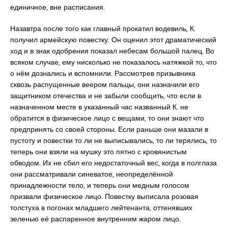
единичное, вне расписания.
Назавтра после того как главный прокатил водевиль, К.
получил армейскую повестку. Он оценил этот драматический
ход и в знак одобрения показал небесам большой палец. Во
всяком случае, ему нисколько не показалось натяжкой то, что
о нём дознались и вспомнили. Рассмотрев призывника
сквозь распущенные веером пальцы, они назначили его
защитником отечества и не забыли сообщить, что если в
назначенном месте в указанный час названный К. не
обратится в физическое лицо с вещами, то они знают что
предпринять со своей стороны. Если раньше они мазали в
пустоту и повестки то ли не выписывались, то ли терялись, то
теперь они взяли на мушку это пятно с кровянистым
обводом. Их не сбил его недостаточный вес, когда в полглаза
они рассматривали синеватое, неопределённой
принадлежности тело, и теперь они медным голосом
призвали физическое лицо. Повестку выписала розовая
толстуха в погонах младшего лейтенанта, оттенявших
зеленью её распаренное внутренним жаром лицо.