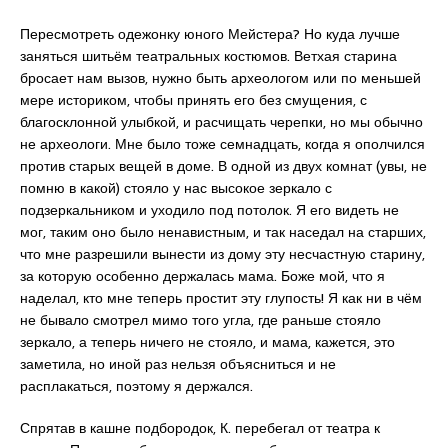
Пересмотреть одежонку юного Мейстера? Но куда лучше
заняться шитьём театральных костюмов. Ветхая старина
бросает нам вызов, нужно быть археологом или по меньшей
мере историком, чтобы принять его без смущения, с
благосклонной улыбкой, и расчищать черепки, но мы обычно
не археологи. Мне было тоже семнадцать, когда я ополчился
против старых вещей в доме. В одной из двух комнат (увы, не
помню в какой) стояло у нас высокое зеркало с
подзеркальником и уходило под потолок. Я его видеть не
мог, таким оно было ненавистным, и так наседал на старших,
что мне разрешили вынести из дому эту несчастную старину,
за которую особенно держалась мама. Боже мой, что я
наделал, кто мне теперь простит эту глупость! Я как ни в чём
не бывало смотрел мимо того угла, где раньше стояло
зеркало, а теперь ничего не стояло, и мама, кажется, это
заметила, но иной раз нельзя объясниться и не
расплакаться, поэтому я держался.
Спрятав в кашне подбородок, К. перебегал от театра к