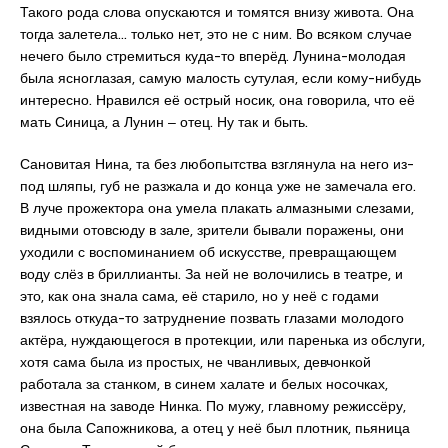
Такого рода слова опускаются и томятся внизу живота. Она
тогда залетела… только нет, это не с ним. Во всяком случае
нечего было стремиться куда-то вперёд. Лунина-молодая
была ясноглазая, самую малость сутулая, если кому-нибудь
интересно. Нравился её острый носик, она говорила, что её
мать Синица, а Лунин ‒ отец. Ну так и быть.
Сановитая Нина, та без любопытства взглянула на него из-
под шляпы, губ не разжала и до конца уже не замечала его.
В луче прожектора она умела плакать алмазными слезами,
видными отовсюду в зале, зрители бывали поражены, они
уходили с воспоминанием об искусстве, превращающем
воду слёз в бриллианты. За ней не волочились в театре, и
это, как она знала сама, её старило, но у неё с годами
взялось откуда-то затруднение позвать глазами молодого
актёра, нуждающегося в протекции, или паренька из обслуги,
хотя сама была из простых, не чванливых, девчонкой
работала за станком, в синем халате и белых носочках,
известная на заводе Нинка. По мужу, главному режиссёру,
она была Сапожникова, а отец у неё был плотник, пьяница