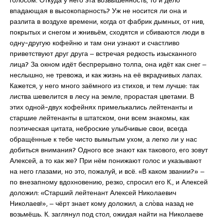
голосом. Откуда у него эта возвышенность, то и дело
впадающая в высокопарность? Уж не носится ли она и
разлита в воздухе времени, когда от фабрик дымных, от нив,
покрытых и снегом и жнивьём, сходятся и сбиваются люди в
одну-другую кофейню и там они узнают и счастливо
приветствуют друг друга ‒ встречая редкость изысканного
лица? За окном идёт беспрерывно толпа, она идёт как снег ‒
неслышно, не тревожа, и как жизнь на её вкрадчивых лапах.
Кажется, у него много заёмного из стихов, и тем лучше: так
листва шевелится в лесу на земле, прорастая цветами. В
этих одной-двух кофейнях примелькались лейтенанты и
старшие лейтенанты в штатском, они всем знакомы, как
поэтическая цитата, неброские улыбчивые свои, всегда
обращённые к тебе чисто вымытым ухом, а легко ли у нас
добиться внимания? Одного все знают как такового, его зовут
Алексей, а то как же? При нём понижают голос и указывают
на него глазами, но это, пожалуй, и всё. «В каком звании?» ‒
по внезапному вдохновению, резко, спросил его К., и Алексей
доложил: «Старший лейтенант Алексей Николаевич
Николаев!», ‒ чёрт знает кому доложил, а сло̀ва назад не
возьмёшь. К. заглянул под стол, ожидая найти на Николаеве