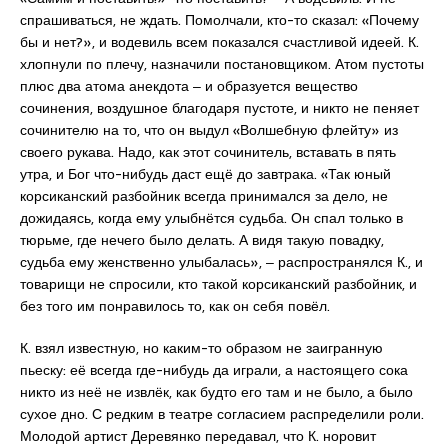
спрашиваться, не ждать. Помолчали, кто-то сказал: «Почему
бы и нет?», и водевиль всем показался счастливой идеей. К.
хлопнули по плечу, назначили постановщиком. Атом пустоты
плюс два атома анекдота ‒ и образуется вещество
сочинения, воздушное благодаря пустоте, и никто не пеняет
сочинителю на то, что он выдул «Волшебную флейту» из
своего рукава. Надо, как этот сочинитель, вставать в пять
утра, и Бог что-нибудь даст ещё до завтрака. «Так юный
корсиканский разбойник всегда принимался за дело, не
дожидаясь, когда ему улыбнётся судьба. Он спал только в
тюрьме, где нечего было делать. А видя такую повадку,
судьба ему женственно улыбалась», ‒ распространялся К., и
товарищи не спросили, кто такой корсиканский разбойник, и
без того им понравилось то, как он себя повёл.
К. взял известную, но каким-то образом не заигранную
пьеску: её всегда где-нибудь да играли, а настоящего сока
никто из неё не извлёк, как будто его там и не было, а было
сухое дно. С редким в театре согласием распределили роли.
Молодой артист Деревянко передавал, что К. норовит