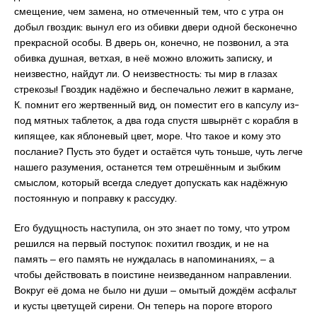
смещение, чем замена, но отмеченный тем, что с утра он
добыл гвоздик: вынул его из обивки двери одной бесконечно
прекрасной особы. В дверь он, конечно, не позвонил, а эта
обивка душная, ветхая, в неё можно вложить записку, и
неизвестно, найдут ли. О неизвестность: ты мир в глазах
стрекозы! Гвоздик надёжно и беспечально лежит в кармане,
К. помнит его жертвенный вид, он поместит его в капсулу из-
под мятных таблеток, а два года спустя швырнёт с корабля в
кипящее, как яблоневый цвет, море. Что такое и кому это
послание? Пусть это будет и остаётся чуть тоньше, чуть легче
нашего разумения, останется тем отрешённым и зыбким
смыслом, который всегда следует допускать как надёжную
постоянную и поправку к рассудку.
Его будущность наступила, он это знает по тому, что утром
решился на первый поступок: похитил гвоздик, и не на
память ‒ его память не нуждалась в напоминаниях, ‒ а
чтобы действовать в поистине неизведанном направлении.
Вокруг её дома не было ни души ‒ омытый дождём асфальт
и кусты цветущей сирени. Он теперь на пороге второго