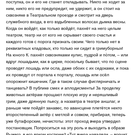
поступка, он и его не станет откладывать. Никто не ходит за
ним, никто его не предупредит, не удержит, а он стоит на
сквозняке в Театральном проезде и смотрит на дверь
служебного входа, в его вздыбленных волосах дымка весны.
Когда он войдёт, как только войдёт, пахнёт на него целым
театром, театр ни от кого не скрывает своего счастья и
каждого готов с порога признать своим. Чего только нет в
реквизитных кладовых, кто только ни сидит в гримуборных!
На юного К. пахнёт сквозняками кулис, пудрой и по̀том, ‒ или
вдруг лошадьми, как в цирке, поскольку бывает, что по сцене
проводят лошадь или осла, даже обоих с их седоками, и пока
их проведут от портала к порталу, лошадь или осёл
опорожнит кишечник. Где в таком случае фиглярничать и
танцевать? В публике смех и аплодисменты! За проделку
животных актёрам прощают плохую игру и неряшливый
грим, даже дрянную пьесу, а назавтра в театре аншлаг, и
раньше чем пойдёт занавес, по авансцене плетётся некто
второстепенный актёр с метлой и совком, прибирая, теперь
уже бутафорские, нечистоты: этот проход вчера утвердил
постановщик. Попроситься на эту роль и выходить в образе
Рыжего, в его ярком костюме? «Тут вчера наваляли, ‒ ворчит