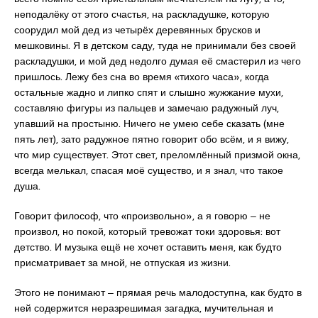
неподалёку от этого счастья, на раскладушке, которую
соорудил мой дед из четырёх деревянных брусков и
мешковины. Я в детском саду, туда не принимали без своей
раскладушки, и мой дед недолго думая её смастерил из чего
пришлось. Лежу без сна во время «тихого часа», когда
остальные жадно и липко спят и слышно жужжание мухи,
составляю фигуры из пальцев и замечаю радужный луч,
упавший на простыню. Ничего не умею себе сказать (мне
пять лет), зато радужное пятно говорит обо всём, и я вижу,
что мир существует. Этот свет, преломлённый призмой окна,
всегда мелькал, спасая моё существо, и я знал, что такое
душа.
Говорит философ, что «произвольно», а я говорю ‒ не
произвол, но покой, который тревожат токи здоровья: вот
детство. И музыка ещё не хочет оставить меня, как будто
присматривает за мной, не отпуская из жизни.
Этого не понимают ‒ прямая речь малодоступна, как будто в
ней содержится неразрешимая загадка, мучительная и