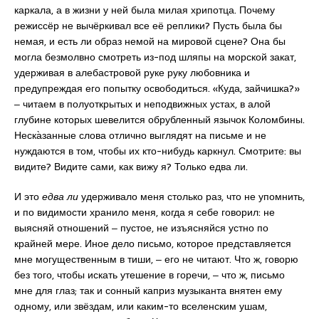
каркала, а в жизни у ней была милая хрипотца. Почему
режиссёр не вычёркивал все её реплики? Пусть была бы
немая, и есть ли образ немой на мировой сцене? Она бы
могла безмолвно смотреть из-под шляпы на морской закат,
удерживая в алебастровой руке руку любовника и
предупреждая его попытку освободиться. «Куда, зайчишка?»
‒ читаем в полуоткрытых и неподвижных устах, в алой
глубине которых шевелится обрубленный язычок Коломбины.
Неска̀занные слова отлично выглядят на письме и не
нуждаются в том, чтобы их кто-нибудь каркнул. Смотрите: вы
видите? Видите сами, как вижу я? Только едва ли.
И это
едва ли
удерживало меня столько раз, что не упомнить,
и по видимости хранило меня, когда я себе говорил: не
выясняй отношений ‒ пустое, не изъясняйся устно по
крайней мере. Иное дело письмо, которое представляется
мне могущественным в тиши, ‒ его не читают. Что ж, говорю
без того, чтобы искать утешение в горечи, ‒ что ж, письмо
мне для глаз; так и сонный каприз музыканта внятен ему
одному, или звёздам, или каким-то вселенским ушам,