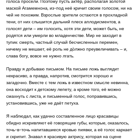
голоса просели. Поэтому пусть актёр, располагая золотой
маской Агамемнона, из-под неё кричит своим голосом, ни на
чей не похожим. Взрослые зрители остаются в прохладной
тени, от них слышится дальний плеск аплодисментов, а
голосят дети ‒ им голосить, хотя эти дети, может быть, не
родятся или умерли во младенчестве. Мир не заходит в
тупик: смерть, частный случай бесчисленных перемен,
ничему не мешает, её роль не до̀лжно преувеличивать ‒ и,
слава богу, вовсе не нужно лгать.
Правду я добываю письмом. На письме ложь выглядит
некрасиво, а правда, напротив, смотрится хорошо и
загадочно. Вместе с тем ложь в известном смысле невинна,
она восходит к детскому лепету, а кроме того, её можно
смахнуть с листа, и письменный голос, поправившись,
установившись, уже не даёт петуха.
Я наблюдал, как удачно составленное лицо красавицы
обидно искривляют её говорящие губы, которые, оказалось,
точь-в-точь напитавшиеся кровью пиявки, а её голос каркает
и скрипит. Знавал я красивую актрису, которая на сцене