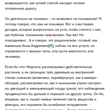
возвращается, как чуткий слепой находит ногами
потерянную дорогу.
Он деятельно не понимал ‒ но возможно ли понимание? Я
потому говорю, что сам
не понимаю
. Вот и счастливая
догадка, которая выпросилась на уста, чтобы слететь с них,
как бабочка: понимание невозможно. Как же? Но
повседневно… А я говорю, что рационализм, готовый, как
маменька Анна Андреевна
[4]
, сейчас на все услуги, не
справляется с жизнью липы, или куста жимолости, или
человека.
Если бы этот Марсель рассматривал действительные
растения, а не проекцию трёх деревьев на внутренней
стенке сознания (возможно, перевёрнутую, как в камере-
обскуре), рассматривал их, как я нынешним утром смотрел
на цветущий и завязывающий плоды гранат, его наблюдение
продвинулось бы дальше и перешло на другую тропу. Он бы
впервые, как я, нашёл живые явления света, вещества и
фактуры, его поразили бы колебания полуцветков-