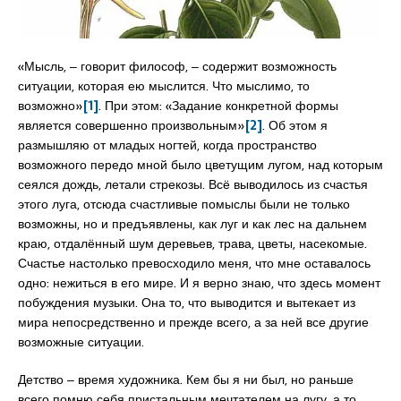
«Мысль, ‒ говорит философ, ‒ содержит возможность
ситуации, которая ею мыслится. Что мыслимо, то
возможно»
[1]
. При этом: «Задание конкретной формы
является совершенно произвольным»
[2]
. Об этом я
размышляю от младых ногтей, когда пространство
возможного передо мной было цветущим лугом, над которым
сеялся дождь, летали стрекозы. Всё выводилось из счастья
этого луга, отсюда счастливые помыслы были не только
возможны, но и предъявлены, как луг и как лес на дальнем
краю, отдалённый шум деревьев, трава, цветы, насекомые.
Счастье настолько превосходило меня, что мне оставалось
одно: нежиться в его мире. И я верно знаю, что здесь момент
побуждения музыки. Она то, что выводится и вытекает из
мира непосредственно и прежде всего, а за ней все другие
возможные ситуации.
Детство ‒ время художника. Кем бы я ни был, но раньше
всего помню себя пристальным мечтателем на лугу, а то,