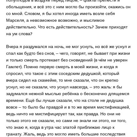
полуплодов в воздухе перед лицом, ‒ факты прелести и
обольщения, и всё это с ним могло бы произойти, окажись он
со мной. Словом, я бы хотел иногда иметь возле себя
Марселя, а невозможное возможно, и мыслимое
действительно. Что есть действительность? Зачем приходят
на ум слова?
Вчера я раздумался на ночь, не мог уснуть, но всё же уснул и
спал как будто без снов, ‒ чего, говорят, не бывает при жизни
и только смерть протекает без сновидений (в чём не уверен
Гамлет). Помню первую смерть в моей жизни, и когда я
спросил, что такое с этим соседским дедушкой, который
вчера сидел на скамейке, то мне сказали, что он крепко
уснул, но не сказали, что уснул навсегда, ‒ это жаль: я бы
задумался нежной мыслью ребёнка о бесконечно длящемся
времени. Ещё бы лучше сказали, что на столе не дедушка
вовсе ‒ то было бы правдой и в то же время мистификацией,
ведь ничто не мистифицирует так, как правда. Но они не
только этого не сказали, но сами не знали ни этого, ни того,
что знаю я, когда в утра час златой приближаю лицо к
гранату. Жаль, ведь это могло иметь большие последствия