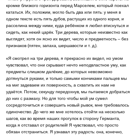
кромке близкого горизонта перед Марселем, который поехал
кататься. Их, положим, могло быть два или пять: у меня в
одном тексте есть пять дубов, растущих из одного корня, и
расселина между ними, куда ребёнком я любил втиснуться и
сидеть, как некий царёк. Три дерева, которые неизвестно как
выглядят, хотя он ясно их видит, число и предметность ‒ без
признаков (пятен, запаха, шершавости и т. д.).
«Я смотрел на три дерева, я прекрасно их видел, но умом
чувствовал, что они скрывают нечто неподвластное уму, как
предметы слишком далёкие, до которых невозможно
дотянуться руками, и только самыми кончиками пальцев мы
на миг задеваем их поверхность, а схватить их нам не
удаётся. Потом, секунду передохнув, мы пытаемся добраться
до них с размаху. Но для того чтобы мой ум сумел
сосредоточиться и совершить новый рывок, мне требовалось
одиночество. До чего же мне хотелось отойти на несколько
шагов, как во время наших прогулок в сторону Германта,
когда я отставал от родителей! Я чувствовал, что просто
обязан отстраниться. Я узнавал эту радость: она, конечно,