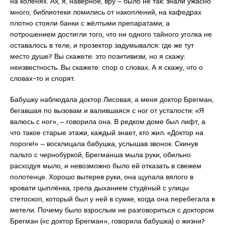
на коленях. Ах, я, наверное, вру ‒ было не так: знали ужасно
много, библиотеки ломились от накоплений, на кафедрах
плотно стояли банки с жёлтыми препаратами, а
потрошением достигли того, что ни одного тайного уголка не
оставалось в теле, и прозектор задумывался: где же тут
место душе? Вы скажете: это позитивизм, но я скажу:
неизвестность. Вы скажете: спор о словах. А я скажу, что о
словах-то и спорят.
Бабушку наблюдала доктор Лисовая, а меня доктор Брегман,
бегавшая по вызовам и валившаяся с ног от усталости: «Я
валюсь с ног», ‒ говорила она. В редком доме был лифт, а
что такое старые этажи, каждый знает, кто жил. «Доктор на
пороге!» ‒ восклицала бабушка, услышав звонок. Скинув
пальто с чернобуркой, Брегманша мыла руки, обильно
расходуя мыло, и невозможно было ей отказать в свежем
полотенце. Хорошо вытерев руки, она щупала вялого в
кровати цыплёнка, грела дыханием студёный с улицы
стетоскоп, который был у ней в сумке, когда она перебегала в
метели. Почему было взрослым не разговориться с доктором
Брегман («с доктор Брегман», говорила бабушка) о жизни?