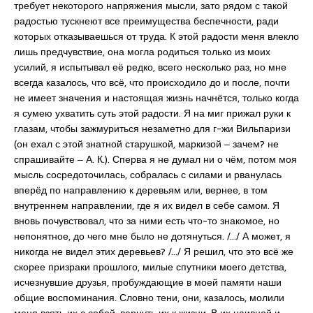
требует некоторого напряжения мысли, зато рядом с такой
радостью тускнеют все преимущества беспечности, ради
которых отказываешься от труда. К этой радости меня влекло
лишь предчувствие, она могла родиться только из моих
усилий, я испытывал её редко, всего несколько раз, но мне
всегда казалось, что всё, что происходило до и после, почти
не имеет значения и настоящая жизнь начнётся, только когда
я сумею ухватить суть этой радости. Я на миг прижал руки к
глазам, чтобы зажмуриться незаметно для г-жи Вильпаризи
(он ехал с этой знатной старушкой, маркизой ‒ зачем? не
спрашивайте ‒ А. К.). Сперва я не думал ни о чём, потом моя
мысль сосредоточилась, собралась с силами и рванулась
вперёд по направлению к деревьям или, вернее, в том
внутреннем направлении, где я их видел в себе самом. Я
вновь почувствовал, что за ними есть что-то знакомое, но
непонятное, до чего мне было не дотянуться. /…/ А может, я
никогда не видел этих деревьев? /…/ Я решил, что это всё же
скорее призраки прошлого, милые спутники моего детства,
исчезнувшие друзья, пробуждающие в моей памяти наши
общие воспоминания. Словно тени, они, казалось, молили