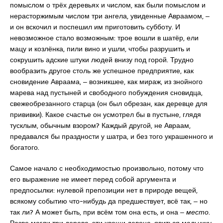
помыслом о трёх деревьях и числом, как были помыслом и
нерасторжимым числом три ангела, увиденные Авраамом, ‒
и он вскочил и поспешил им приготовить субботу. И
невозможное стало возможным: трое вошли в шатёр, ели
мацу и козлёнка, пили вино и ушли, чтобы разрушить и
сокрушить адские штуки людей внизу под горой. Трудно
вообразить другое столь же успешное предприятие, как
сновидение Авраама, ‒ возникшее, как мираж, из знойного
марева над пустыней и свободного побуждения сновидца,
свежеобрезанного старца (он был обрезан, как деревце для
прививки). Какое счастье он усмотрел бы в пустыне, глядя
тусклым, обычным взором? Каждый другой, не Авраам,
предавался бы праздности у шатра, и без того украшенного и
богатого.
Самое начало с необходимостью произвольно, потому что
его выражение не имеет перед собой аргумента и
предпосылки: нулевой препозиции нет в природе вещей,
всякому событию что-нибудь да предшествует, всё так, ‒ но
так ли? А может быть, при всём том она есть, и она ‒
место
.