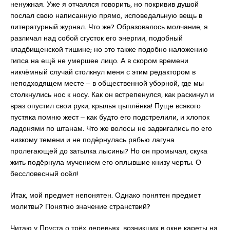
ненужная. Уже я отчаялся говорить, но покривив душой
послал свою написанную прямо, исповедальную вещь в
литературный журнал. Что же? Образовалось молчание, я
различал над собой сгусток его энергии, подобный
кладбищенской тишине; но это также подобно наложению
гипса на ещё не умершее лицо. А в скором времени
никчёмный случай столкнул меня с этим редактором в
неподходящем месте ‒ в общественной уборной, где мы
столкнулись нос к носу. Как он встрепенулся, как раскинул и
враз опустил свои руки, крылья цыплёнка! Пуще всякого
пустяка помню жест ‒ как будто его подстрелили, и хлопок
ладонями по штанам. Что же волосы не задвигались по его
низкому темени и не подёрнулась рябью лагуна
пролегающей до затылка лысины? Но он промычал, скука
жить подёрнула мучением его оплывшие книзу черты. О
бессловесный осёл!
Итак, мой предмет непонятен. Однако понятен предмет
молитвы? Понятно значение странствий?
Читаю у Пруста о трёх деревьях, возникших в окне кареты на