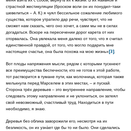
меня взять их с собой, вернуть их к жизни. В их наивной и
страстной жестикуляции (броском воли он их понудил-таки
шевелиться ‒ А. К.) я чуял бессильное сожаление любимого
существа, которое утратило дар речи, чувствует, что не
сможет нам сказать, чего оно хочет, а сами мы не в силах
догадаться. Вскоре на пересечении дорог карета от них
оторвалась. Она увлекала меня далеко от того, что я считал
единственной правдой, от того, что могло подарить мне
настоящее счастье, она была похожа на мою жизнь»
[3]
.
Вот плоды напряжения мысли, рядом с которыми тускнеют
все преимущества беспечности; кто не готов к этой работе,
тот растворится в тумане пути, как молочница, которая также
мелькнула перед Марселем в этих местах, ‒ и пускай.
Сторона трёх деревьев ‒ это внутреннее направление; чтобы
следовать этому направлению и не уклониться, он затеял
свой невозможный, счастливый труд. Находиться в пути
необходимо, я знаю.
Деревья без облика заворожили его; несмотря на их
безликость, он их узна̀ет где бы то ни было. Они сделались