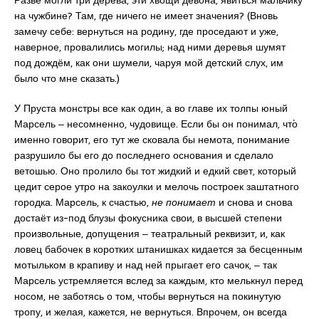
Разве могли три дерева, эти хвощи девона, явиться мальчику
на чужбине? Там, где ничего не имеет значения? (Вновь
замечу себе: вернуться на родину, где проседают и уже,
наверное, провалились могилы; над ними деревья шумят
под дождём, как они шумели, чаруя мой детский слух, им
было что мне сказать.)
У Пруста монстры все как один, а во главе их толпы юный
Марсель ‒ несомненно, чудовище. Если бы он понимал, что̀
именно говорит, его тут же сковала бы немота, понимание
разрушило бы его до последнего основания и сделало
ветошью. Оно пролило бы тот жидкий и едкий свет, который
цедит серое утро на закоулки и мелочь построек заштатного
городка. Марсель, к счастью,
не понимает
и снова и снова
достаёт из-под блузы фокусника свои, в высшей степени
произвольные, допущения ‒ театральный реквизит, и, как
ловец бабочек в коротких штанишках кидается за бесценным
мотыльком в крапиву и над ней прыгает его сачок, ‒ так
Марсель устремляется вслед за каждым, кто мелькнул перед
носом, не заботясь о том, чтобы вернуться на покинутую
тропу, и желая, кажется, не вернуться. Впрочем, он всегда