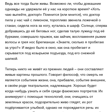
Ведь все тогда были живы. Возможно ли, чтобы домашние
однажды не удержали её у нас на короткое время? «Хоть
чаю выпейте, доктор!» Помнится (или мнится), что доктор
пила у нас чай с лимоном, торопливо звенела ложечкой о
стакан, сидела нога за ногу, куталась в шарф. Солнце, сперва
добравшись до её беговых ног, сделав талую лужицу под её
бурками, совершало прыжок, как зайчик, воспламеняя рыжие
волосы и грея нос Брегманши. «Знаете, сколько я пробегаю
за утро?» И видно было в окно, как она пробегает и
скрывается под козырьком подъезда, под его снежной
шапкой.
Теперь никто не живёт из прежних людей ‒ они составляют
живые картины прошлого. Говорит философ, что смерть не
является событием жизни; она, прибавлю, событие внешнее,
в своём роде театральное, надлежащее. Хорошо будет
когда-нибудь узнать и себя среди фаюмских портретов. Их
анимируют с помощью технологий, они, очищаясь от
земляных красок, подозрительно живо глядят, их рот
подёргивается улыбкой, однако не порождается речь: их