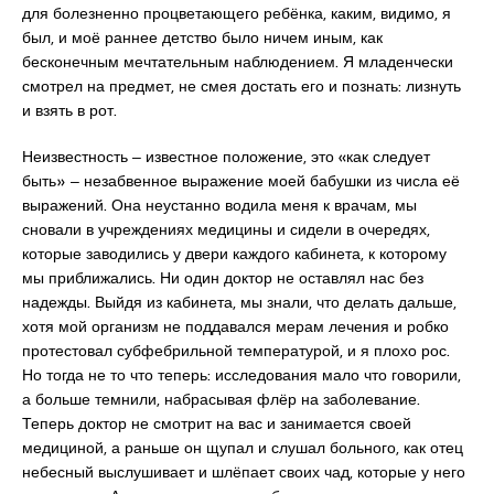
для болезненно процветающего ребёнка, каким, видимо, я
был, и моё раннее детство было ничем иным, как
бесконечным мечтательным наблюдением. Я младенчески
смотрел на предмет, не смея достать его и познать: лизнуть
и взять в рот.
Неизвестность ‒ известное положение, это «как следует
быть» ‒ незабвенное выражение моей бабушки из числа её
выражений. Она неустанно водила меня к врачам, мы
сновали в учреждениях медицины и сидели в очередях,
которые заводились у двери каждого кабинета, к которому
мы приближались. Ни один доктор не оставлял нас без
надежды. Выйдя из кабинета, мы знали, что делать дальше,
хотя мой организм не поддавался мерам лечения и робко
протестовал субфебрильной температурой, и я плохо рос.
Но тогда не то что теперь: исследования мало что говорили,
а больше темнили, набрасывая флёр на заболевание.
Теперь доктор не смотрит на вас и занимается своей
медициной, а раньше он щупал и слушал больного, как отец
небесный выслушивает и шлёпает своих чад, которые у него