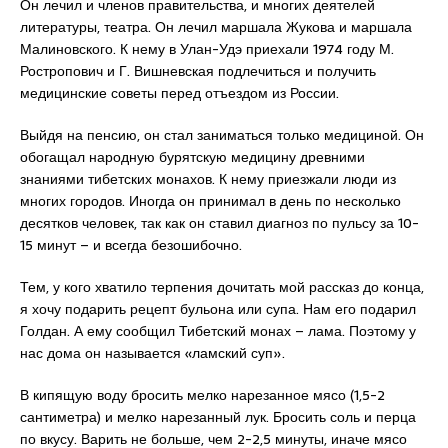
Он лечил и членов правительства, и многих деятелей
литературы, театра. Он лечил маршала Жукова и маршала
Малиновского. К нему в Улан-Удэ приехали 1974 году М.
Ростропович и Г. Вишневская подлечиться и получить
медицинские советы перед отъездом из России.
Выйдя на пенсию, он стал заниматься только медициной. Он
обогащал народную бурятскую медицину древними
знаниями тибетских монахов. К нему приезжали люди из
многих городов. Иногда он принимал в день по несколько
десятков человек, так как он ставил диагноз по пульсу за 10-
15 минут­ – и всегда безошибочно.
Тем, у кого хватило терпения дочитать мой рассказ до конца,
я хочу подарить рецепт бульона или супа. Нам его подарил
Голдан. А ему сообщил Тибетский монах – лама. Поэтому у
нас дома он называется «ламский суп».
В кипящую воду бросить мелко нарезанное мясо (1,5-2
сантиметра) и мелко нарезанный лук. Бросить соль и перца
по вкусу. Варить не больше, чем 2-2,5 минуты, иначе мясо