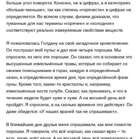
больше угол поворота. Конечно, не в цифрах, а в категориях
«больше-меньше», так как степень «горячести» в цифрах не
определяется. Во всяком случае, физики доказали, что
туманные для нас термины «горячее» и «холодное»
соответствуют реально измеряемым свойствам веществ.
Я пожаловалась Голдану на своё загадочное кровотечение.
Он послушал мой пульс и дал мне четыре порошка. Мы
спросили, из чего эти порошки. Он сказал, что в основном это
высушенные измельчённые травы, которые он собирает со
своими помощниками в горах, каждую в определённый
сезон, в определённое время дня, при определённой фазе
луны. Кроме того, какие-то кристаллы и, например,
измельчённые кости голубя. Сказал, как принимать, и что в
течение недели будет хуже и хуже. А на восьмой день всё
пройдёт. Я спросила, а на сколько времени это действует. Он
даже обиделся: «У наших врачей так не спрашивают».
В ближайшие дни друзья меня спрашивали, как мне помогли
порошки. Я говорила, что всё хорошо, как сказал врач – то
есть, кровь идёт чаще. А на восьмой день всё прекратилось и