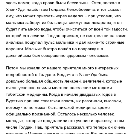
здесь помог, когда врачи были бессильны. Отец поехал в
Улан-Удэ, нашёл там Голдана Ленхобоевича, и тот сказал
ему, что может приехать через неделю ­– при условии, что
мальчика заберут из больницы, снимут все лекарства, и он
будет пить много воды, чтобы очиститься от всей той гадости,
которой его лечили. Голдан приехал, не смотрел ни на какие
анализы, пощупал пульс мальчика и дал какие-то странные
порошки. Мальчик быстро пошёл на поправку и в
дальнейшем был совершенно здоровым человеком.
Потом мы узнали от нашего приятеля много интересных
подробностей о Голдане. Когда-то в Улан-Удэ была
довольно большая общность лекарей, целителей, которые
очень успешно лечили местное население методами
тибетской медицины. Когда в начале двадцатых годов в
Бурятию пришла советская власть, их разогнали, выслали,
потому что не может быть никакой медицины, кроме
официально признанной. Осталось несколько человек,
молодых, которые продолжили это учение и практику, в том
числе Голдан. Наш приятель рассказал, что теперь он очень
известен в Москве в самых высших кругах. Его приглашают и