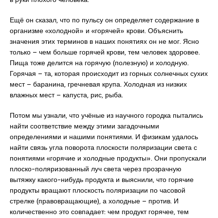
Ещё он сказал, что по пульсу он определяет содержание в
организме «холодной» и «горячей» крови. Объяснить
значения этих терминов в наших понятиях он не мог. Ясно
только – чем больше горячей крови, тем человек здоровее.
Пища тоже делится на горячую (полезную) и холодную.
Горячая – та, которая происходит из горных солнечных сухих
мест – баранина, гречневая крупа. Холодная из низких
влажных мест – капуста, рис, рыба.
Потом мы узнали, что учёные из научного городка пытались
найти соответствие между этими загадочными
определениями и нашими понятиями. И физикам удалось
найти связь угла поворота плоскости поляризации света с
понятиями «горячие и холодные продукты». Они пропускали
плоско-поляризованный луч света через прозрачную
вытяжку какого-нибудь продукта и выяснили, что горячие
продукты вращают плоскость поляризации по часовой
стрелке (правовращающие), а холодные – против. И
количественно это совпадает: чем продукт горячее, тем