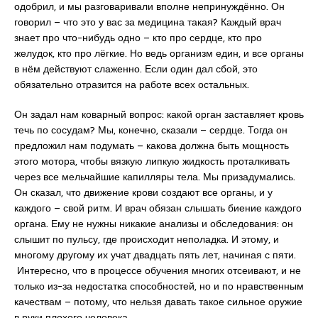
одобрил, и мы разговаривали вполне непринуждённо. Он
говорил – что это у вас за медицина такая? Каждый врач
знает про что-нибудь одно – кто про сердце, кто про
желудок, кто про лёгкие. Но ведь организм един, и все органы
в нём действуют слаженно. Если один дал сбой, это
обязательно отразится на работе всех остальных.
Он задал нам коварный вопрос: какой орган заставляет кровь
течь по сосудам? Мы, конечно, сказали – сердце. Тогда он
предложил нам подумать – какова должна быть мощность
этого мотора, чтобы вязкую липкую жидкость проталкивать
через все мельчайшие капилляры тела. Мы призадумались.
Он сказал, что движение крови создают все органы, и у
каждого – свой ритм. И врач обязан слышать биение каждого
органа. Ему не нужны никакие анализы и обследования: он
слышит по пульсу, где происходит неполадка. И этому, и
многому другому их учат двадцать пять лет, начиная с пяти.
Интересно, что в процессе обучения многих отсеивают, и не
только из-за недостатка способностей, но и по нравственным
качествам – потому, что нельзя давать такое сильное оружие
в руки плохого человека.